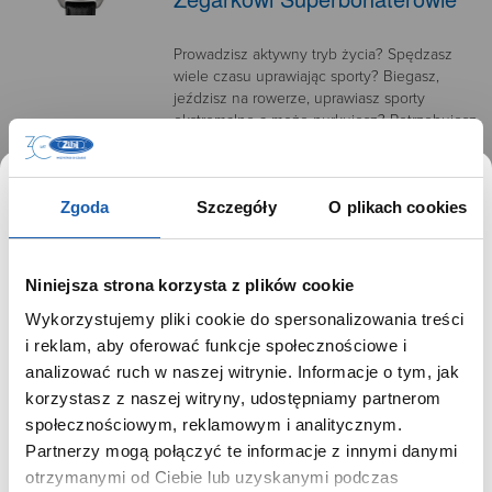
Prowadzisz aktywny tryb życia? Spędzasz
wiele czasu uprawiając sporty? Biegasz,
jeździsz na rowerze, uprawiasz sporty
ekstremalne a może nurkujesz? Potrzebujesz
niezawodnego kompana do zadań
specjalnych.
Zgoda
Szczegóły
O plikach cookies
22.07.2016
Niniejsza strona korzysta z plików cookie
Wykorzystujemy pliki cookie do spersonalizowania treści
Bulova – ręcznie składane
SZANOWNY UŻYTKOWNIKU,
i reklam, aby oferować funkcje społecznościowe i
zegarki z sercem na dłoni
SZANOWNA UŻYTKOWNICZKO
analizować ruch w naszej witrynie. Informacje o tym, jak
korzystasz z naszej witryny, udostępniamy partnerom
Używamy plików cookie w celach analitycznych,
Bulova to amerykańska marka zegarków,
społecznościowym, reklamowym i analitycznym.
statystycznych i marketingowych, w tym aby analizować
która od ponad 140 lat oddaje w ręce
Partnerzy mogą połączyć te informacje z innymi danymi
ruch w tej witrynie, optymalizować jej działanie oraz
mężczyzn piękne, niezawodne czasomierze.
zapamiętywać Twoje preferencje.
otrzymanymi od Ciebie lub uzyskanymi podczas
Mimo, iż wzornictwo zegarków przez lata