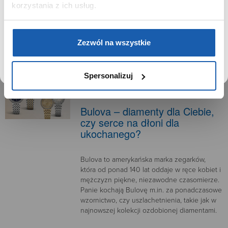
korzystania z ich usług.
zmieniało się, to ich wnętrze napędzane jest
stale za pomocą małych, precyzyjnie
wykonanych mechanizmów.
DOWIEDZ SIĘ WIĘCEJ
PRZEJDŹ DO SERWISU
Zezwól na wszystkie
Spersonalizuj
22.07.2016
Bulova – diamenty dla Ciebie,
czy serce na dłoni dla
ukochanego?
Bulova to amerykańska marka zegarków,
która od ponad 140 lat oddaje w ręce kobiet i
mężczyzn piękne, niezawodne czasomierze.
Panie kochają Bulovę m.in. za ponadczasowe
wzornictwo, czy uszlachetnienia, takie jak w
najnowszej kolekcji ozdobionej diamentami.