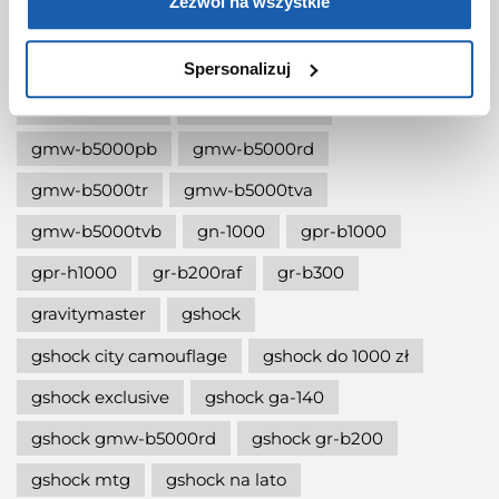
Zezwól na wszystkie
gmb-2100
gmc-b2100
gmw
gmw-b1500
gmw-b5000
gmw-b5000-4er
Spersonalizuj
gmw-b5000eh
gmw-b5000gd
gmw-b5000pb
gmw-b5000rd
gmw-b5000tr
gmw-b5000tva
gmw-b5000tvb
gn-1000
gpr-b1000
gpr-h1000
gr-b200raf
gr-b300
gravitymaster
gshock
gshock city camouflage
gshock do 1000 zł
gshock exclusive
gshock ga-140
gshock gmw-b5000rd
gshock gr-b200
gshock mtg
gshock na lato