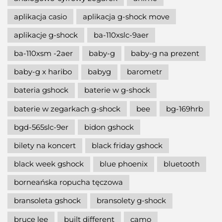
aplikacja casio
aplikacja g-shock move
aplikacje g-shock
ba-110xslc-9aer
ba-110xsm -2aer
baby-g
baby-g na prezent
baby-g x haribo
babyg
barometr
bateria gshock
baterie w g-shock
baterie w zegarkach g-shock
bee
bg-169hrb
bgd-565slc-9er
bidon gshock
bilety na koncert
black friday gshock
black week gshock
blue phoenix
bluetooth
borneańska ropucha tęczowa
bransoleta gshock
bransolety g-shock
bruce lee
built different
camo