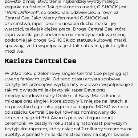
powstał z misji stworzenia najbardziej wytrzymałego
zegarka na świecie. Jak głosi motto marki, G-SHOCK jest
“
Built Different
”, co doskonale odzwierciedla również
Central Cee. Jako wierny fan marki G-SHOCK od
dzieciństwa, raper idealnie uosabia ducha marki i jej
wartości, takie jak ciężka praca. Droga Central Cee, która
zaprowadziła go z podziemia na międzynarodową scenę,
podobnie jak droga G-SHOCK do statusu kultowej marki,
sprawiają, że ta współpraca jest tak naturalna, jak to tylko
możliwe.
Kariera Central Cee
W 2020 roku przełomowy singiel Central Cee przyciągnął
uwagę fanów muzyki. Od tego czasu artysta zdobywa
szczyty list przebojów, wydaje hity viralowe i współpracuje z
takimi gwiazdami jak brytyjski raper Dave oraz
międzynarodowe ikony Drake i Lil Baby. Ma na koncie
mixtape oraz singiel, które zdobyły 1. miejsce na listach, a
na początku tego roku jego liczba nagród MOBO wzrosła
do sześciu. Central Cee był również nominowany do
czterech nagród Brit Awards podczas tegorocznej
ceremonii. W zeszłym roku stał się natomiast pierwszym
brytyjskim raperem, który osiągnął 2 miliardy streamów na
Spotify. Z ponad 7 miliardami streamów na całym świecie