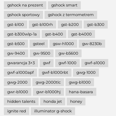
gshock na prezent
gshock smart
gshock sportowy
gshock z termometrem
gst-b100
gst-b100rh
gst-b200
gst-b300
gst-b300wlp-1a
gst-b400
gst-b4000
gst-b500
gsteel
gsw-h1000
gw-8230b
gw-9400
gw-9500
gw-b5600
gwarancja 3+3
gwf
gwf-1000
gwf-a1000
gwf-a1000apf
gwf-b1000rbt
gwg-1000
gwg-2000
gwg-2000tlc
gwg-b1000
gwr-b1000
gwr-b1000hj
hana-basara
hidden talents
honda jet
honey
ignite red
illuminator g-shock