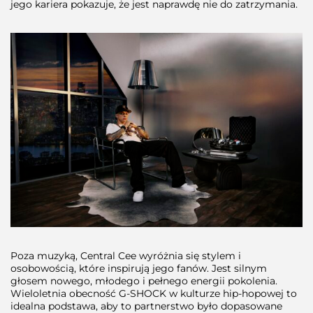
jego kariera pokazuje, że jest naprawdę nie do zatrzymania.
Poza muzyką, Central Cee wyróżnia się stylem i
osobowością, które inspirują jego fanów. Jest silnym
głosem nowego, młodego i pełnego energii pokolenia.
Wieloletnia obecność G-SHOCK w kulturze hip-hopowej to
idealna podstawa, aby to partnerstwo było dopasowane