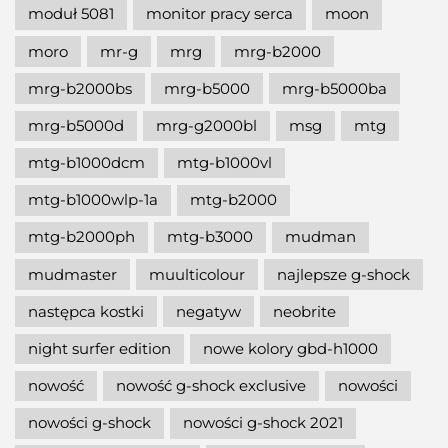
moduł 5081
monitor pracy serca
moon
moro
mr-g
mrg
mrg-b2000
mrg-b2000bs
mrg-b5000
mrg-b5000ba
mrg-b5000d
mrg-g2000bl
msg
mtg
mtg-b1000dcm
mtg-b1000vl
mtg-b1000wlp-1a
mtg-b2000
mtg-b2000ph
mtg-b3000
mudman
mudmaster
muulticolour
najlepsze g-shock
następca kostki
negatyw
neobrite
night surfer edition
nowe kolory gbd-h1000
nowość
nowość g-shock exclusive
nowości
nowości g-shock
nowości g-shock 2021