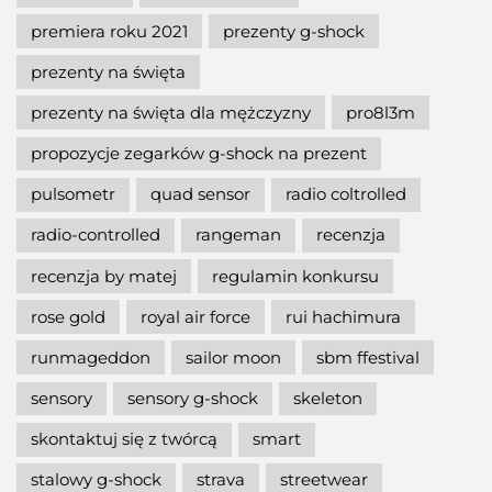
premiera roku 2021
prezenty g-shock
prezenty na święta
prezenty na święta dla mężczyzny
pro8l3m
propozycje zegarków g-shock na prezent
pulsometr
quad sensor
radio coltrolled
radio-controlled
rangeman
recenzja
recenzja by matej
regulamin konkursu
rose gold
royal air force
rui hachimura
runmageddon
sailor moon
sbm ffestival
sensory
sensory g-shock
skeleton
skontaktuj się z twórcą
smart
stalowy g-shock
strava
streetwear