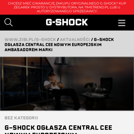
CHCESZ MIEĆ GWARANCJĘ ZAKUPU ORYGINALNEGO G-SHOCK? KUP
ZEGAREK PROSTO U DYSTRYBUTORA, NA
TIMETREND.PL
LUB U
AUTORYZOWANEGO SPRZEDAWCY.
WWW.ZIBI.PL/G-SHOCK
/
AKTUALNOŚCI
/
G-SHOCK
OGŁASZA CENTRAL CEE NOWYM EUROPEJSKIM
AMBASADOREM MARKI
BEZ KATEGORII
G-SHOCK OGŁASZA CENTRAL CEE