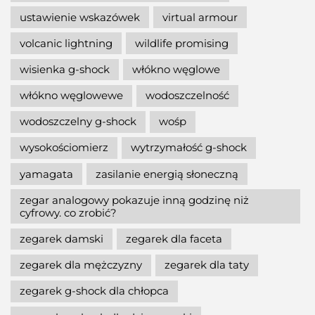
ustawienie wskazówek
virtual armour
volcanic lightning
wildlife promising
wisienka g-shock
włókno węglowe
włókno węglowewe
wodoszczelność
wodoszczelny g-shock
wośp
wysokościomierz
wytrzymałość g-shock
yamagata
zasilanie energią słoneczną
zegar analogowy pokazuje inną godzinę niż
cyfrowy. co zrobić?
zegarek damski
zegarek dla faceta
zegarek dla mężczyzny
zegarek dla taty
zegarek g-shock dla chłopca