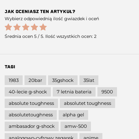
JAK OCENIASZ TEN ARTYKUŁ?
Wybierz odpowiednią ilość gwiazdek i oceń
Średnia ocen
5
/ 5. Ilość wszystkich ocen:
2
TAGI
1983
20bar
35gshock
35lat
40-lecie g-shock
7 letnia bateria
9500
absolute toughness
absolutet toughness
absolutetoughness
alpha gel
ambasador g-shock
amw-500
analogowo-cyfrowy zegarek
anime