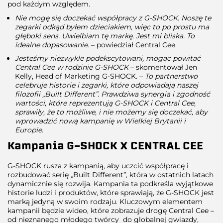
pod każdym względem.
Nie mogę się doczekać współpracy z G-SHOCK. Noszę te
zegarki odkąd byłem dzieciakiem, więc to po prostu ma
głęboki sens. Uwielbiam tę markę. Jest mi bliska. To
idealne dopasowanie.
– powiedział Central Cee.
Jesteśmy niezwykle podekscytowani, mogąc powitać
Central Cee w rodzinie G-SHOCK
– skomentował Jen
Kelly, Head of Marketing G-SHOCK. –
To partnerstwo
celebruje historie i zegarki, które odpowiadają naszej
filozofii „Built Different”. Prawdziwa synergia i zgodność
wartości, które reprezentują G-SHOCK i Central Cee,
sprawiły, że to możliwe, i nie możemy się doczekać, aby
wprowadzić nową kampanię w Wielkiej Brytanii i
Europie.
Kampania G-SHOCK X CENTRAL CEE
G-SHOCK rusza z kampanią, aby uczcić współpracę i
rozbudować serię „Built Different”, która w ostatnich latach
dynamicznie się rozwija. Kampania ta podkreśla wyjątkowe
historie ludzi i produktów, które sprawiają, że G-SHOCK jest
marką jedyną w swoim rodzaju. Kluczowym elementem
kampanii będzie wideo, które zobrazuje drogę Central Cee –
od nieznanego młodego twórcy do globalnej gwiazdy,