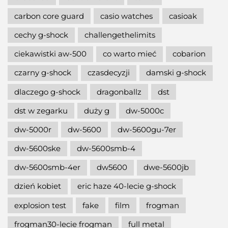
carbon core guard
casio watches
casioak
cechy g-shock
challengethelimits
ciekawistki aw-500
co warto mieć
cobarion
czarny g-shock
czasdecyzji
damski g-shock
dlaczego g-shock
dragonballz
dst
dst w zegarku
duży g
dw-5000c
dw-5000r
dw-5600
dw-5600gu-7er
dw-5600ske
dw-5600smb-4
dw-5600smb-4er
dw5600
dwe-5600jb
dzień kobiet
eric haze 40-lecie g-shock
explosion test
fake
film
frogman
frogman30-lecie frogman
full metal