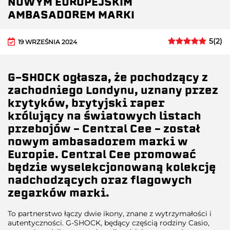
NOWYM EUROPEJSKIM
AMBASADOREM MARKI
5
(
2
)
19 WRZEŚNIA 2024
G-SHOCK ogłasza, że pochodzący z
zachodniego Londynu, uznany przez
krytyków, brytyjski raper
królujący na światowych listach
przebojów – Central Cee – został
nowym ambasadorem marki w
Europie. Central Cee promować
będzie wyselekcjonowaną kolekcję
nadchodzących oraz flagowych
zegarków marki.
To partnerstwo łączy dwie ikony, znane z wytrzymałości i
autentyczności. G-SHOCK, będący częścią rodziny Casio,