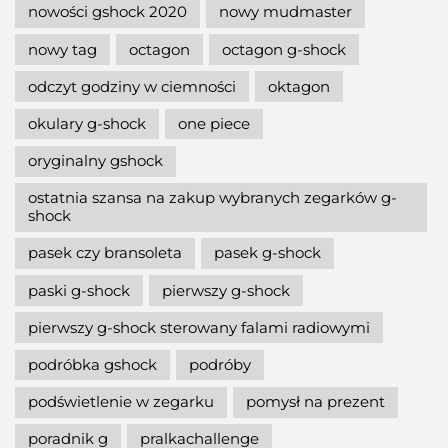
nowości gshock 2020
nowy mudmaster
nowy tag
octagon
octagon g-shock
odczyt godziny w ciemności
oktagon
okulary g-shock
one piece
oryginalny gshock
ostatnia szansa na zakup wybranych zegarków g-
shock
pasek czy bransoleta
pasek g-shock
paski g-shock
pierwszy g-shock
pierwszy g-shock sterowany falami radiowymi
podróbka gshock
podróby
podświetlenie w zegarku
pomysł na prezent
poradnik g
pralkachallenge