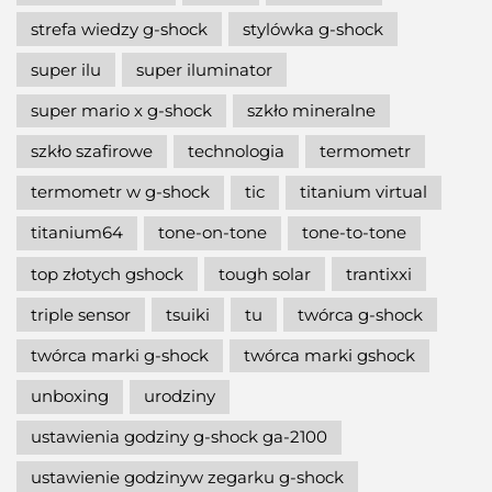
strefa wiedzy g-shock
stylówka g-shock
super ilu
super iluminator
super mario x g-shock
szkło mineralne
szkło szafirowe
technologia
termometr
termometr w g-shock
tic
titanium virtual
titanium64
tone-on-tone
tone-to-tone
top złotych gshock
tough solar
trantixxi
triple sensor
tsuiki
tu
twórca g-shock
twórca marki g-shock
twórca marki gshock
unboxing
urodziny
ustawienia godziny g-shock ga-2100
ustawienie godzinyw zegarku g-shock