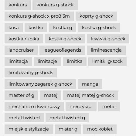
konkurs
konkurs g-shock
konkurs g-shock x pro8l3m
koprty g-shock
kosa
kostka
kostka g
kostka g-shock
kostka rubika
kostki g-shock
ksywki g-shock
landcruiser
leagueoflegends
liminescencja
limitacja
limitacje
limitka
limitki g-sock
limitowany g-shock
limitowany zegarek g-shock
manga
master of g
matej
matej matej g-shock
mechanizm kwarcowy
meczykipl
metal
metal twisted
metal twisted g
miejskie stylizacje
mister g
moc kobiet