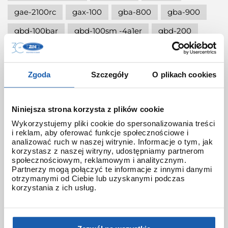
gae-2100rc
gax-100
gba-800
gba-900
gbd-100bar
gbd-100sm -4a1er
gbd-200
gbd-800lu
gbd-h000
gbd-h1000
gbd-h1000bar
gbd-h2000
gbm-2100
Zgoda
Szczegóły
O plikach cookies
gbx-100
gd-b500
gdzie są produkowane eksluzywne g-shock
Niniejsza strona korzysta z plików cookie
Wykorzystujemy pliki cookie do spersonalizowania treści
generationbabyg
gg-b100
gg1000
i reklam, aby oferować funkcje społecznościowe i
analizować ruch w naszej witrynie. Informacje o tym, jak
glx-5600
glx-s5600
gm-110
korzystasz z naszej witryny, udostępniamy partnerom
społecznościowym, reklamowym i analitycznym.
gm-110. gshock metal
gm-110rh
gm-2100
Partnerzy mogą połączyć te informacje z innymi danymi
otrzymanymi od Ciebie lub uzyskanymi podczas
gm-2110d
gm-2140gem
gm-5600sg-9er
korzystania z ich usług.
gm-5640gem
gm-b2100
gm-s5640gem
gma-p2100
gma-s140
gma-s2100
gmb