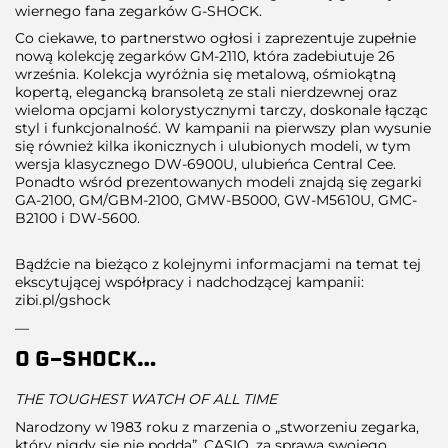
wiernego fana zegarków G-SHOCK.
Co ciekawe, to partnerstwo ogłosi i zaprezentuje zupełnie
nową kolekcję zegarków GM-2110, która zadebiutuje 26
września. Kolekcja wyróżnia się metalową, ośmiokątną
kopertą, elegancką bransoletą ze stali nierdzewnej oraz
wieloma opcjami kolorystycznymi tarczy, doskonale łącząc
styl i funkcjonalność. W kampanii na pierwszy plan wysunie
się również kilka ikonicznych i ulubionych modeli, w tym
wersja klasycznego DW-6900U, ulubieńca Central Cee.
Ponadto wśród prezentowanych modeli znajdą się zegarki
GA-2100, GM/GBM-2100, GMW-B5000, GW-M5610U, GMC-
B2100 i DW-5600.
Bądźcie na bieżąco z kolejnymi informacjami na temat tej
ekscytującej współpracy i nadchodzącej kampanii:
zibi.pl/gshock
—
O G-SHOCK
…
THE TOUGHEST WATCH OF ALL TIME
Narodzony w 1983 roku z marzenia o „stworzeniu zegarka,
który nigdy się nie podda”, CASIO, za sprawą swojego