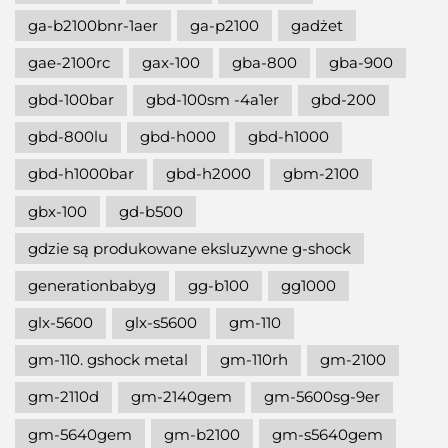
ga-b2100bnr-1aer
ga-p2100
gadżet
gae-2100rc
gax-100
gba-800
gba-900
gbd-100bar
gbd-100sm -4a1er
gbd-200
gbd-800lu
gbd-h000
gbd-h1000
gbd-h1000bar
gbd-h2000
gbm-2100
gbx-100
gd-b500
gdzie są produkowane eksluzywne g-shock
generationbabyg
gg-b100
gg1000
glx-5600
glx-s5600
gm-110
gm-110. gshock metal
gm-110rh
gm-2100
gm-2110d
gm-2140gem
gm-5600sg-9er
gm-5640gem
gm-b2100
gm-s5640gem