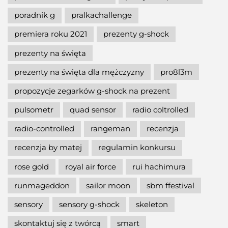
poradnik g
pralkachallenge
premiera roku 2021
prezenty g-shock
prezenty na święta
prezenty na święta dla mężczyzny
pro8l3m
propozycje zegarków g-shock na prezent
pulsometr
quad sensor
radio coltrolled
radio-controlled
rangeman
recenzja
recenzja by matej
regulamin konkursu
rose gold
royal air force
rui hachimura
runmageddon
sailor moon
sbm ffestival
sensory
sensory g-shock
skeleton
skontaktuj się z twórcą
smart