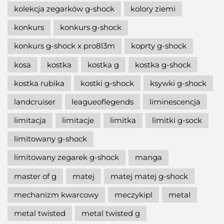
kolekcja zegarków g-shock
kolory ziemi
konkurs
konkurs g-shock
konkurs g-shock x pro8l3m
koprty g-shock
kosa
kostka
kostka g
kostka g-shock
kostka rubika
kostki g-shock
ksywki g-shock
landcruiser
leagueoflegends
liminescencja
limitacja
limitacje
limitka
limitki g-sock
limitowany g-shock
limitowany zegarek g-shock
manga
master of g
matej
matej matej g-shock
mechanizm kwarcowy
meczykipl
metal
metal twisted
metal twisted g