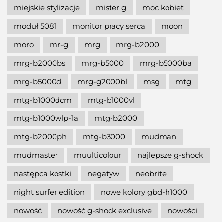
miejskie stylizacje
mister g
moc kobiet
moduł 5081
monitor pracy serca
moon
moro
mr-g
mrg
mrg-b2000
mrg-b2000bs
mrg-b5000
mrg-b5000ba
mrg-b5000d
mrg-g2000bl
msg
mtg
mtg-b1000dcm
mtg-b1000vl
mtg-b1000wlp-1a
mtg-b2000
mtg-b2000ph
mtg-b3000
mudman
mudmaster
muulticolour
najlepsze g-shock
następca kostki
negatyw
neobrite
night surfer edition
nowe kolory gbd-h1000
nowość
nowość g-shock exclusive
nowości