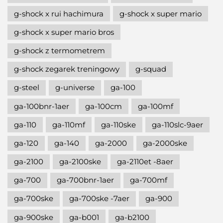
g-shock x rui hachimura
g-shock x super mario
g-shock x super mario bros
g-shock z termometrem
g-shock zegarek treningowy
g-squad
g-steel
g-universe
ga-100
ga-100bnr-1aer
ga-100cm
ga-100mf
ga-110
ga-110mf
ga-110ske
ga-110slc-9aer
ga-120
ga-140
ga-2000
ga-2000ske
ga-2100
ga-2100ske
ga-2110et -8aer
ga-700
ga-700bnr-1aer
ga-700mf
ga-700ske
ga-700ske -7aer
ga-900
ga-900ske
ga-b001
ga-b2100