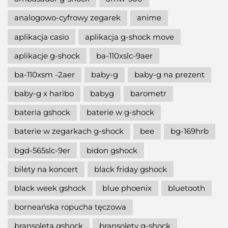
analogowo-cyfrowy zegarek
anime
aplikacja casio
aplikacja g-shock move
aplikacje g-shock
ba-110xslc-9aer
ba-110xsm -2aer
baby-g
baby-g na prezent
baby-g x haribo
babyg
barometr
bateria gshock
baterie w g-shock
baterie w zegarkach g-shock
bee
bg-169hrb
bgd-565slc-9er
bidon gshock
bilety na koncert
black friday gshock
black week gshock
blue phoenix
bluetooth
borneańska ropucha tęczowa
bransoleta gshock
bransolety g-shock