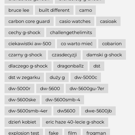
bruce lee
built different
camo
carbon core guard
casio watches
casioak
cechy g-shock
challengethelimits
ciekawistki aw-500
co warto mieć
cobarion
czarny g-shock
czasdecyzji
damski g-shock
dlaczego g-shock
dragonballz
dst
dst w zegarku
duży g
dw-5000c
dw-5000r
dw-5600
dw-5600gu-7er
dw-5600ske
dw-5600smb-4
dw-5600smb-4er
dw5600
dwe-5600jb
dzień kobiet
eric haze 40-lecie g-shock
explosion test
fake
film
frogman