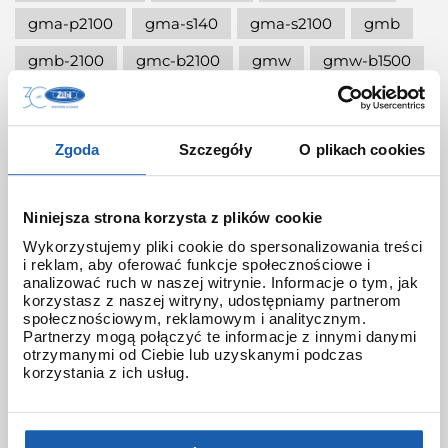
gma-p2100
gma-s140
gma-s2100
gmb
gmb-2100
gmc-b2100
gmw
gmw-b1500
gmw-b5000
gmw-b5000-4er
gmw-b5000eh
gmw-b5000gd
Zgoda
Szczegóły
O plikach cookies
gmw-b5000pb
gmw-b5000rd
gmw-b5000tr
gmw-b5000tva
Niniejsza strona korzysta z plików cookie
gmw-b5000tvb
gn-1000
gpr-b1000
Wykorzystujemy pliki cookie do spersonalizowania treści
i reklam, aby oferować funkcje społecznościowe i
analizować ruch w naszej witrynie. Informacje o tym, jak
gpr-h1000
gr-b200raf
gr-b300
korzystasz z naszej witryny, udostępniamy partnerom
społecznościowym, reklamowym i analitycznym.
gravitymaster
gshock
Partnerzy mogą połączyć te informacje z innymi danymi
otrzymanymi od Ciebie lub uzyskanymi podczas
gshock city camouflage
gshock do 1000 zł
korzystania z ich usług.
gshock exclusive
gshock ga-140
gshock gmw-b5000rd
gshock gr-b200