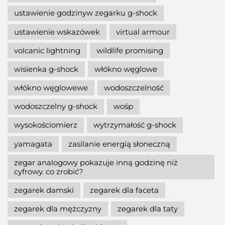
ustawienie godzinyw zegarku g-shock
ustawienie wskazówek
virtual armour
volcanic lightning
wildlife promising
wisienka g-shock
włókno węglowe
włókno węglowewe
wodoszczelność
wodoszczelny g-shock
wośp
wysokościomierz
wytrzymałość g-shock
yamagata
zasilanie energią słoneczną
zegar analogowy pokazuje inną godzinę niż
cyfrowy. co zrobić?
zegarek damski
zegarek dla faceta
zegarek dla mężczyzny
zegarek dla taty