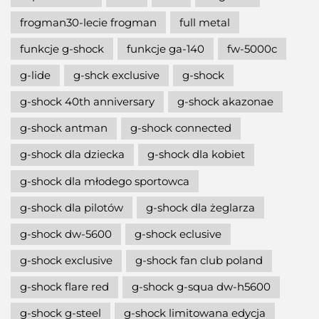
frogman30-lecie frogman
full metal
funkcje g-shock
funkcje ga-140
fw-5000c
g-lide
g-shck exclusive
g-shock
g-shock 40th anniversary
g-shock akazonae
g-shock antman
g-shock connected
g-shock dla dziecka
g-shock dla kobiet
g-shock dla młodego sportowca
g-shock dla pilotów
g-shock dla żeglarza
g-shock dw-5600
g-shock eclusive
g-shock exclusive
g-shock fan club poland
g-shock flare red
g-shock g-squa dw-h5600
g-shock g-steel
g-shock limitowana edycja