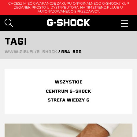
CHCESZ MIEĆ GWARANCJĘ ZAKUPU ORYGINALNEGO G-SHOCK? KUP
ZEGAREK PROSTO U DYSTRYBUTORA, NA
TIMETREND.PL
LUB U
AUTORYZOWANEGO SPRZEDAWCY.
TAGI
WWW.ZIBI.PL/G-SHOCK
/
GBA-900
WSZYSTKIE
CENTRUM G-SHOCK
STREFA WIEDZY G