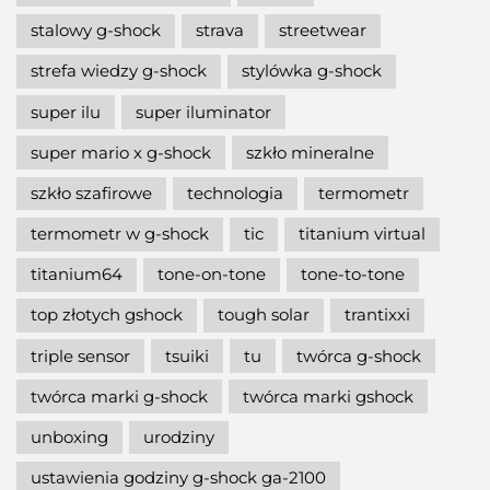
stalowy g-shock
strava
streetwear
strefa wiedzy g-shock
stylówka g-shock
super ilu
super iluminator
super mario x g-shock
szkło mineralne
szkło szafirowe
technologia
termometr
termometr w g-shock
tic
titanium virtual
titanium64
tone-on-tone
tone-to-tone
top złotych gshock
tough solar
trantixxi
triple sensor
tsuiki
tu
twórca g-shock
twórca marki g-shock
twórca marki gshock
unboxing
urodziny
ustawienia godziny g-shock ga-2100