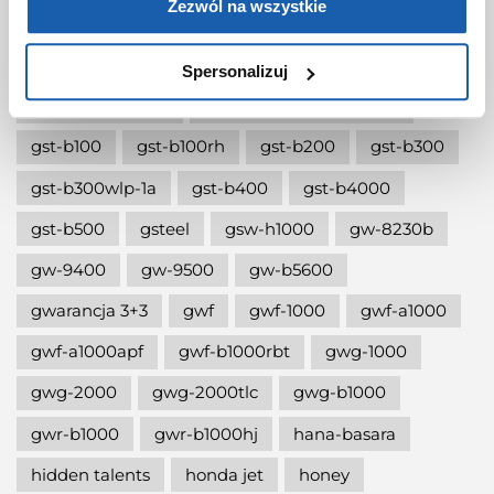
Zezwól na wszystkie
gshock mtg
gshock na lato
gshock na prezent
gshock smart
Spersonalizuj
gshock sportowy
gshock z termometrem
gst-b100
gst-b100rh
gst-b200
gst-b300
gst-b300wlp-1a
gst-b400
gst-b4000
gst-b500
gsteel
gsw-h1000
gw-8230b
gw-9400
gw-9500
gw-b5600
gwarancja 3+3
gwf
gwf-1000
gwf-a1000
gwf-a1000apf
gwf-b1000rbt
gwg-1000
gwg-2000
gwg-2000tlc
gwg-b1000
gwr-b1000
gwr-b1000hj
hana-basara
hidden talents
honda jet
honey