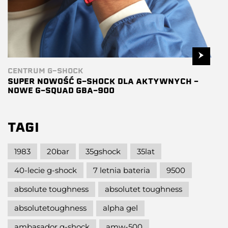
CENTRUM G-SHOCK
SUPER NOWOŚĆ G-SHOCK DLA AKTYWNYCH –
NOWE G-SQUAD GBA-900
TAGI
1983
20bar
35gshock
35lat
40-lecie g-shock
7 letnia bateria
9500
absolute toughness
absolutet toughness
absolutetoughness
alpha gel
ambasador g-shock
amw-500