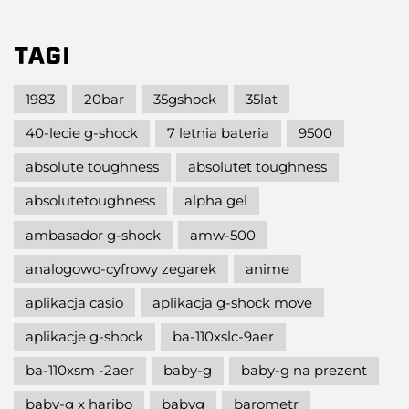
TAGI
1983
20bar
35gshock
35lat
40-lecie g-shock
7 letnia bateria
9500
absolute toughness
absolutet toughness
absolutetoughness
alpha gel
ambasador g-shock
amw-500
analogowo-cyfrowy zegarek
anime
aplikacja casio
aplikacja g-shock move
aplikacje g-shock
ba-110xslc-9aer
ba-110xsm -2aer
baby-g
baby-g na prezent
baby-g x haribo
babyg
barometr