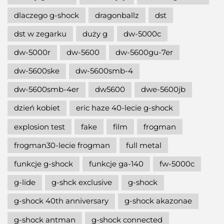
dlaczego g-shock
dragonballz
dst
dst w zegarku
duży g
dw-5000c
dw-5000r
dw-5600
dw-5600gu-7er
dw-5600ske
dw-5600smb-4
dw-5600smb-4er
dw5600
dwe-5600jb
dzień kobiet
eric haze 40-lecie g-shock
explosion test
fake
film
frogman
frogman30-lecie frogman
full metal
funkcje g-shock
funkcje ga-140
fw-5000c
g-lide
g-shck exclusive
g-shock
g-shock 40th anniversary
g-shock akazonae
g-shock antman
g-shock connected