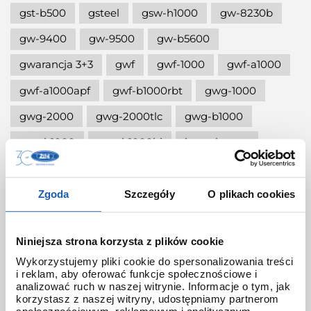
gst-b500
gsteel
gsw-h1000
gw-8230b
gw-9400
gw-9500
gw-b5600
gwarancja 3+3
gwf
gwf-1000
gwf-a1000
gwf-a1000apf
gwf-b1000rbt
gwg-1000
gwg-2000
gwg-2000tlc
gwg-b1000
gwr-b1000
gwr-b1000hj
hana-basara
hidden talents
honda jet
honey
ignite red
illuminator g-shock
Zgoda
Szczegóły
O plikach cookies
iluminator g-shock
iluminator w zegarku
Niniejsza strona korzysta z plików cookie
instrukcja
jak czyścić g-shocka
Wykorzystujemy pliki cookie do spersonalizowania treści
jak skrócić bransoletę w g-shock?
i reklam, aby oferować funkcje społecznościowe i
analizować ruch w naszej witrynie. Informacje o tym, jak
jak ustawić zegarek g-shock ga-2100?
korzystasz z naszej witryny, udostępniamy partnerom