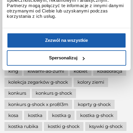
społecznościowym, reklamowym i analitycznym.
jak włączyć podświetlenie w zegarku
Partnerzy mogą połączyć te informacje z innymi danymi
otrzymanymi od Ciebie lub uzyskanymi podczas
jak wymienić baterię gshock?
korzystania z ich usług.
jak zmienić czas w zegarku g-shock?
jaki g-shock wybrać
jaki zegarek damski kupić
Zezwól na wszystkie
jaki zegarek g-shock wybrać
Spersonalizuj
jaki zegarek wybrać
kermit
kikuo ibe
king
kiwami-ao-zumi
kobiet
kolaboracja
kolekcja zegarków g-shock
kolory ziemi
konkurs
konkurs g-shock
konkurs g-shock x pro8l3m
koprty g-shock
kosa
kostka
kostka g
kostka g-shock
kostka rubika
kostki g-shock
ksywki g-shock