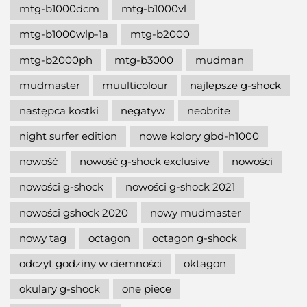
mtg-b1000dcm
mtg-b1000vl
mtg-b1000wlp-1a
mtg-b2000
mtg-b2000ph
mtg-b3000
mudman
mudmaster
muulticolour
najlepsze g-shock
następca kostki
negatyw
neobrite
night surfer edition
nowe kolory gbd-h1000
nowość
nowość g-shock exclusive
nowości
nowości g-shock
nowości g-shock 2021
nowości gshock 2020
nowy mudmaster
nowy tag
octagon
octagon g-shock
odczyt godziny w ciemności
oktagon
okulary g-shock
one piece