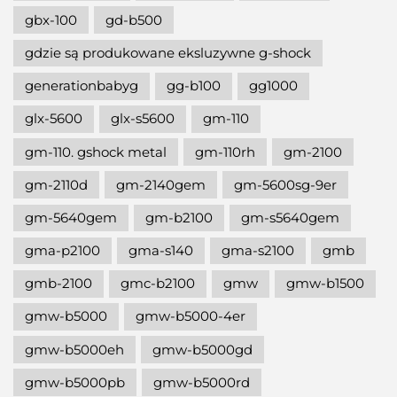
gbx-100
gd-b500
gdzie są produkowane eksluzywne g-shock
generationbabyg
gg-b100
gg1000
glx-5600
glx-s5600
gm-110
gm-110. gshock metal
gm-110rh
gm-2100
gm-2110d
gm-2140gem
gm-5600sg-9er
gm-5640gem
gm-b2100
gm-s5640gem
gma-p2100
gma-s140
gma-s2100
gmb
gmb-2100
gmc-b2100
gmw
gmw-b1500
gmw-b5000
gmw-b5000-4er
gmw-b5000eh
gmw-b5000gd
gmw-b5000pb
gmw-b5000rd