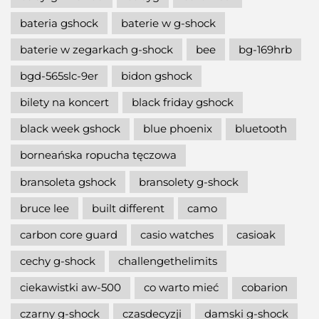
bateria gshock
baterie w g-shock
baterie w zegarkach g-shock
bee
bg-169hrb
bgd-565slc-9er
bidon gshock
bilety na koncert
black friday gshock
black week gshock
blue phoenix
bluetooth
borneańska ropucha tęczowa
bransoleta gshock
bransolety g-shock
bruce lee
built different
camo
carbon core guard
casio watches
casioak
cechy g-shock
challengethelimits
ciekawistki aw-500
co warto mieć
cobarion
czarny g-shock
czasdecyzji
damski g-shock