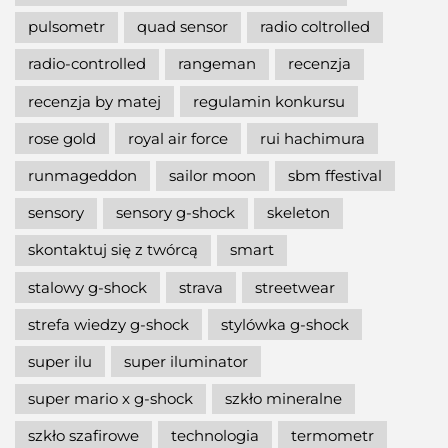
pulsometr
quad sensor
radio coltrolled
radio-controlled
rangeman
recenzja
recenzja by matej
regulamin konkursu
rose gold
royal air force
rui hachimura
runmageddon
sailor moon
sbm ffestival
sensory
sensory g-shock
skeleton
skontaktuj się z twórcą
smart
stalowy g-shock
strava
streetwear
strefa wiedzy g-shock
stylówka g-shock
super ilu
super iluminator
super mario x g-shock
szkło mineralne
szkło szafirowe
technologia
termometr