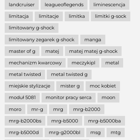
landcruiser
leagueoflegends
liminescencja
limitacja
limitacje
limitka
limitki g-sock
limitowany g-shock
limitowany zegarek g-shock
manga
master of g
matej
matej matej g-shock
mechanizm kwarcowy
meczykipl
metal
metal twisted
metal twisted g
miejskie stylizacje
mister g
moc kobiet
moduł 5081
monitor pracy serca
moon
moro
mr-g
mrg
mrg-b2000
mrg-b2000bs
mrg-b5000
mrg-b5000ba
mrg-b5000d
mrg-g2000bl
msg
mtg