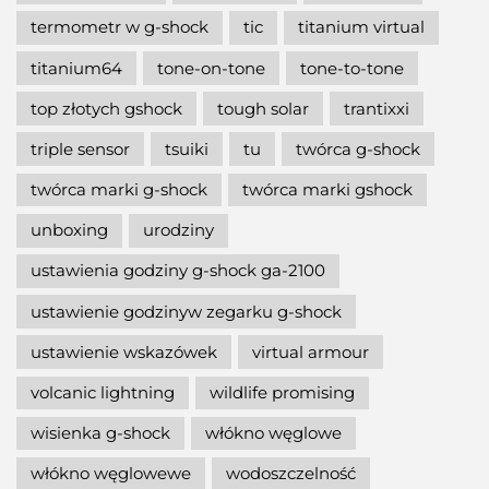
termometr w g-shock
tic
titanium virtual
titanium64
tone-on-tone
tone-to-tone
top złotych gshock
tough solar
trantixxi
triple sensor
tsuiki
tu
twórca g-shock
twórca marki g-shock
twórca marki gshock
unboxing
urodziny
ustawienia godziny g-shock ga-2100
ustawienie godzinyw zegarku g-shock
ustawienie wskazówek
virtual armour
volcanic lightning
wildlife promising
wisienka g-shock
włókno węglowe
włókno węglowewe
wodoszczelność