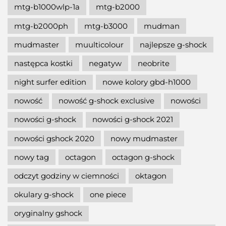
mtg-b1000wlp-1a
mtg-b2000
mtg-b2000ph
mtg-b3000
mudman
mudmaster
muulticolour
najlepsze g-shock
następca kostki
negatyw
neobrite
night surfer edition
nowe kolory gbd-h1000
nowość
nowość g-shock exclusive
nowości
nowości g-shock
nowości g-shock 2021
nowości gshock 2020
nowy mudmaster
nowy tag
octagon
octagon g-shock
odczyt godziny w ciemności
oktagon
okulary g-shock
one piece
oryginalny gshock