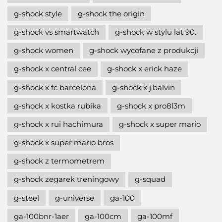
g-shock style
g-shock the origin
g-shock vs smartwatch
g-shock w stylu lat 90.
g-shock women
g-shock wycofane z produkcji
g-shock x central cee
g-shock x erick haze
g-shock x fc barcelona
g-shock x j.balvin
g-shock x kostka rubika
g-shock x pro8l3m
g-shock x rui hachimura
g-shock x super mario
g-shock x super mario bros
g-shock z termometrem
g-shock zegarek treningowy
g-squad
g-steel
g-universe
ga-100
ga-100bnr-1aer
ga-100cm
ga-100mf