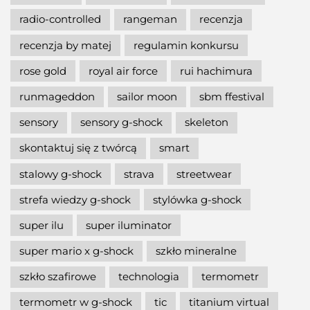
radio-controlled
rangeman
recenzja
recenzja by matej
regulamin konkursu
rose gold
royal air force
rui hachimura
runmageddon
sailor moon
sbm ffestival
sensory
sensory g-shock
skeleton
skontaktuj się z twórcą
smart
stalowy g-shock
strava
streetwear
strefa wiedzy g-shock
stylówka g-shock
super ilu
super iluminator
super mario x g-shock
szkło mineralne
szkło szafirowe
technologia
termometr
termometr w g-shock
tic
titanium virtual