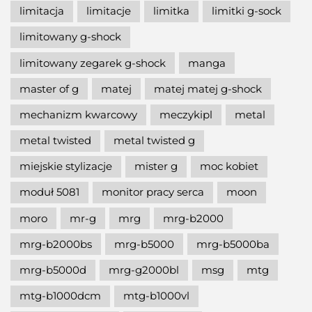
limitacja
limitacje
limitka
limitki g-sock
limitowany g-shock
limitowany zegarek g-shock
manga
master of g
matej
matej matej g-shock
mechanizm kwarcowy
meczykipl
metal
metal twisted
metal twisted g
miejskie stylizacje
mister g
moc kobiet
moduł 5081
monitor pracy serca
moon
moro
mr-g
mrg
mrg-b2000
mrg-b2000bs
mrg-b5000
mrg-b5000ba
mrg-b5000d
mrg-g2000bl
msg
mtg
mtg-b1000dcm
mtg-b1000vl