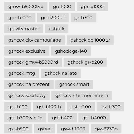
gmw-b5000tvb
gn-1000
gpr-b1000
gpr-h1000
gr-b200raf
gr-b300
gravitymaster
gshock
gshock city camouflage
gshock do 1000 zł
gshock exclusive
gshock ga-140
gshock gmw-b5000rd
gshock gr-b200
gshock mtg
gshock na lato
gshock na prezent
gshock smart
gshock sportowy
gshock z termometrem
gst-b100
gst-b100rh
gst-b200
gst-b300
gst-b300wlp-1a
gst-b400
gst-b4000
gst-b500
gsteel
gsw-h1000
gw-8230b