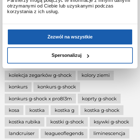
Partnerzy mogą połączyć te informacje z innymi danymi
jak wymienić baterię gshock?
otrzymanymi od Ciebie lub uzyskanymi podczas
korzystania z ich usług.
jak zmienić czas w zegarku g-shock?
jaki g-shock wybrać
jaki zegarek damski kupić
Zezwól na wszystkie
jaki zegarek g-shock wybrać
jaki zegarek wybrać
kermit
kikuo ibe
Spersonalizuj
king
kiwami-ao-zumi
kobiet
kolaboracja
kolekcja zegarków g-shock
kolory ziemi
konkurs
konkurs g-shock
konkurs g-shock x pro8l3m
koprty g-shock
kosa
kostka
kostka g
kostka g-shock
kostka rubika
kostki g-shock
ksywki g-shock
landcruiser
leagueoflegends
liminescencja