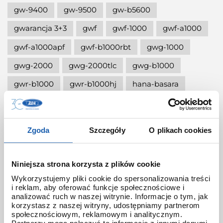
gw-9400
gw-9500
gw-b5600
gwarancja 3+3
gwf
gwf-1000
gwf-a1000
gwf-a1000apf
gwf-b1000rbt
gwg-1000
gwg-2000
gwg-2000tlc
gwg-b1000
gwr-b1000
gwr-b1000hj
hana-basara
hidden talents
honda jet
honey
ignite red
illuminator g-shock
Zgoda
Szczegóły
O plikach cookies
iluminator g-shock
iluminator w zegarku
instrukcja
jak czyścić g-shocka
Niniejsza strona korzysta z plików cookie
jak skrócić bransoletę w g-shock?
Wykorzystujemy pliki cookie do spersonalizowania treści
i reklam, aby oferować funkcje społecznościowe i
jak ustawić zegarek g-shock ga-2100?
analizować ruch w naszej witrynie. Informacje o tym, jak
korzystasz z naszej witryny, udostępniamy partnerom
jak włączyć podświetlenie w zegarku
społecznościowym, reklamowym i analitycznym.