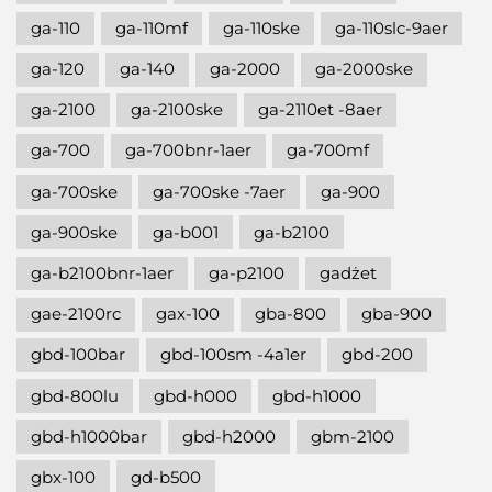
ga-110
ga-110mf
ga-110ske
ga-110slc-9aer
ga-120
ga-140
ga-2000
ga-2000ske
ga-2100
ga-2100ske
ga-2110et -8aer
ga-700
ga-700bnr-1aer
ga-700mf
ga-700ske
ga-700ske -7aer
ga-900
ga-900ske
ga-b001
ga-b2100
ga-b2100bnr-1aer
ga-p2100
gadżet
gae-2100rc
gax-100
gba-800
gba-900
gbd-100bar
gbd-100sm -4a1er
gbd-200
gbd-800lu
gbd-h000
gbd-h1000
gbd-h1000bar
gbd-h2000
gbm-2100
gbx-100
gd-b500