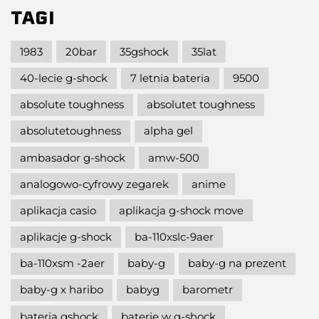
TAGI
1983
20bar
35gshock
35lat
40-lecie g-shock
7 letnia bateria
9500
absolute toughness
absolutet toughness
absolutetoughness
alpha gel
ambasador g-shock
amw-500
analogowo-cyfrowy zegarek
anime
aplikacja casio
aplikacja g-shock move
aplikacje g-shock
ba-110xslc-9aer
ba-110xsm -2aer
baby-g
baby-g na prezent
baby-g x haribo
babyg
barometr
bateria gshock
baterie w g-shock