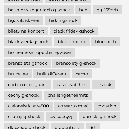
baterie w zegarkach g-shock
bee
bg-169hrb
bgd-565slc-9er
bidon gshock
bilety na koncert
black friday gshock
black week gshock
blue phoenix
bluetooth
borneańska ropucha tęczowa
bransoleta gshock
bransolety g-shock
bruce lee
built different
camo
carbon core guard
casio watches
casioak
cechy g-shock
challengethelimits
ciekawistki aw-500
co warto mieć
cobarion
czarny g-shock
czasdecyzji
damski g-shock
dlaczego g-shock
dragonballz
dst