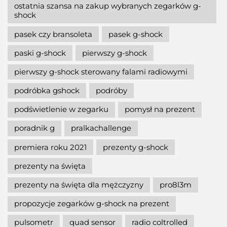
ostatnia szansa na zakup wybranych zegarków g-
shock
pasek czy bransoleta
pasek g-shock
paski g-shock
pierwszy g-shock
pierwszy g-shock sterowany falami radiowymi
podróbka gshock
podróby
podświetlenie w zegarku
pomysł na prezent
poradnik g
pralkachallenge
premiera roku 2021
prezenty g-shock
prezenty na święta
prezenty na święta dla mężczyzny
pro8l3m
propozycje zegarków g-shock na prezent
pulsometr
quad sensor
radio coltrolled