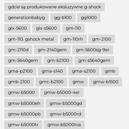
gdzie są produkowane eksluzywne g-shock
generationbabyg
gg-b100
gg1000
glx-5600
glx-s5600
gm-110
gm-110. gshock metal
gm-110rh
gm-2100
gm-2110d
gm-2140gem
gm-5600sg-9er
gm-5640gem
gm-b2100
gm-s5640gem
gma-p2100
gma-s140
gma-s2100
gmb
gmb-2100
gmc-b2100
gmw
gmw-b1500
gmw-b5000
gmw-b5000-4er
gmw-b5000eh
gmw-b5000gd
gmw-b5000pb
gmw-b5000rd
gmw-b5000tr
gmw-b5000tva