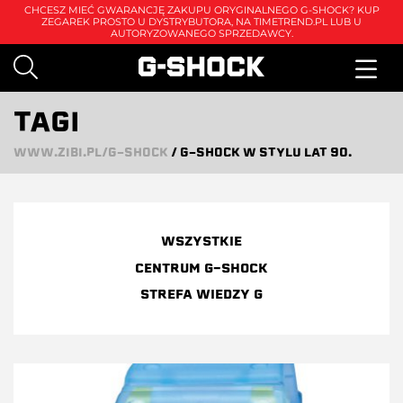
CHCESZ MIEĆ GWARANCJĘ ZAKUPU ORYGINALNEGO G-SHOCK? KUP
ZEGAREK PROSTO U DYSTRYBUTORA, NA
TIMETREND.PL
LUB U
AUTORYZOWANEGO SPRZEDAWCY.
TAGI
WWW.ZIBI.PL/G-SHOCK
/
G-SHOCK W STYLU LAT 90.
WSZYSTKIE
CENTRUM G-SHOCK
STREFA WIEDZY G