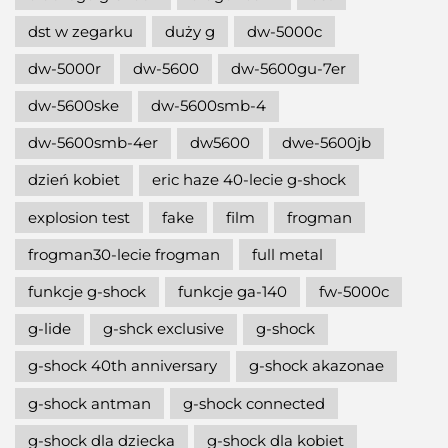
dst w zegarku
duży g
dw-5000c
dw-5000r
dw-5600
dw-5600gu-7er
dw-5600ske
dw-5600smb-4
dw-5600smb-4er
dw5600
dwe-5600jb
dzień kobiet
eric haze 40-lecie g-shock
explosion test
fake
film
frogman
frogman30-lecie frogman
full metal
funkcje g-shock
funkcje ga-140
fw-5000c
g-lide
g-shck exclusive
g-shock
g-shock 40th anniversary
g-shock akazonae
g-shock antman
g-shock connected
g-shock dla dziecka
g-shock dla kobiet