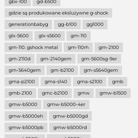
gbx-100
gd-b500
gdzie są produkowane eksluzywne g-shock
generationbabyg
gg-b100
gg1000
glx-5600
glx-s5600
gm-110
gm-110. gshock metal
gm-110rh
gm-2100
gm-2110d
gm-2140gem
gm-5600sg-9er
gm-5640gem
gm-b2100
gm-s5640gem
gma-p2100
gma-s140
gma-s2100
gmb
gmb-2100
gmc-b2100
gmw
gmw-b1500
gmw-b5000
gmw-b5000-4er
gmw-b5000eh
gmw-b5000gd
gmw-b5000pb
gmw-b5000rd