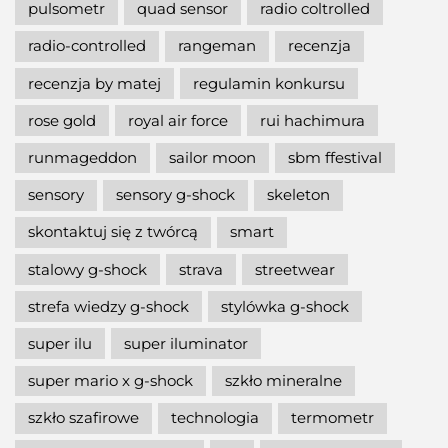
pulsometr
quad sensor
radio coltrolled
radio-controlled
rangeman
recenzja
recenzja by matej
regulamin konkursu
rose gold
royal air force
rui hachimura
runmageddon
sailor moon
sbm ffestival
sensory
sensory g-shock
skeleton
skontaktuj się z twórcą
smart
stalowy g-shock
strava
streetwear
strefa wiedzy g-shock
stylówka g-shock
super ilu
super iluminator
super mario x g-shock
szkło mineralne
szkło szafirowe
technologia
termometr