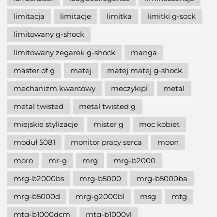
limitacja
limitacje
limitka
limitki g-sock
limitowany g-shock
limitowany zegarek g-shock
manga
master of g
matej
matej matej g-shock
mechanizm kwarcowy
meczykipl
metal
metal twisted
metal twisted g
miejskie stylizacje
mister g
moc kobiet
moduł 5081
monitor pracy serca
moon
moro
mr-g
mrg
mrg-b2000
mrg-b2000bs
mrg-b5000
mrg-b5000ba
mrg-b5000d
mrg-g2000bl
msg
mtg
mtg-b1000dcm
mtg-b1000vl