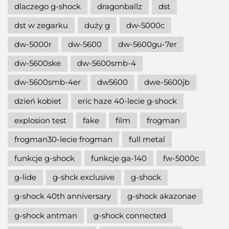
dlaczego g-shock
dragonballz
dst
dst w zegarku
duży g
dw-5000c
dw-5000r
dw-5600
dw-5600gu-7er
dw-5600ske
dw-5600smb-4
dw-5600smb-4er
dw5600
dwe-5600jb
dzień kobiet
eric haze 40-lecie g-shock
explosion test
fake
film
frogman
frogman30-lecie frogman
full metal
funkcje g-shock
funkcje ga-140
fw-5000c
g-lide
g-shck exclusive
g-shock
g-shock 40th anniversary
g-shock akazonae
g-shock antman
g-shock connected