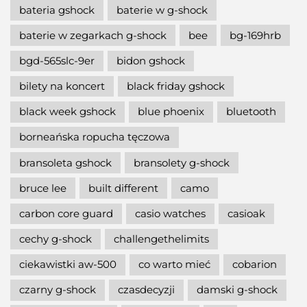
bateria gshock
baterie w g-shock
baterie w zegarkach g-shock
bee
bg-169hrb
bgd-565slc-9er
bidon gshock
bilety na koncert
black friday gshock
black week gshock
blue phoenix
bluetooth
borneańska ropucha tęczowa
bransoleta gshock
bransolety g-shock
bruce lee
built different
camo
carbon core guard
casio watches
casioak
cechy g-shock
challengethelimits
ciekawistki aw-500
co warto mieć
cobarion
czarny g-shock
czasdecyzji
damski g-shock