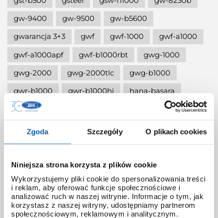
gst-b500
gsteel
gsw-h1000
gw-8230b
gw-9400
gw-9500
gw-b5600
gwarancja 3+3
gwf
gwf-1000
gwf-a1000
gwf-a1000apf
gwf-b1000rbt
gwg-1000
gwg-2000
gwg-2000tlc
gwg-b1000
gwr-b1000
gwr-b1000hj
hana-basara
hidden talents
honda jet
honey
ignite red
illuminator g-shock
Zgoda
Szczegóły
O plikach cookies
iluminator g-shock
iluminator w zegarku
instrukcja
jak czyścić g-shocka
Niniejsza strona korzysta z plików cookie
Wykorzystujemy pliki cookie do spersonalizowania treści
jak skrócić bransoletę w g-shock?
i reklam, aby oferować funkcje społecznościowe i
analizować ruch w naszej witrynie. Informacje o tym, jak
jak ustawić zegarek g-shock ga-2100?
korzystasz z naszej witryny, udostępniamy partnerom
społecznościowym, reklamowym i analitycznym.
jak włączyć podświetlenie w zegarku