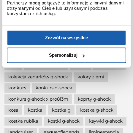
Partnerzy mogą połączyć te informacje z innymi danymi
otrzymanymi od Ciebie lub uzyskanymi podczas
jak wymienić baterię gshock?
korzystania z ich usług.
jak zmienić czas w zegarku g-shock?
jaki g-shock wybrać
jaki zegarek damski kupić
Zezwól na wszystkie
jaki zegarek g-shock wybrać
jaki zegarek wybrać
kermit
kikuo ibe
Spersonalizuj
king
kiwami-ao-zumi
kobiet
kolaboracja
kolekcja zegarków g-shock
kolory ziemi
konkurs
konkurs g-shock
konkurs g-shock x pro8l3m
koprty g-shock
kosa
kostka
kostka g
kostka g-shock
kostka rubika
kostki g-shock
ksywki g-shock
landcruiser
leagueoflegends
liminescencja