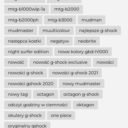
mtg-b1000wlp-1a
mtg-b2000
mtg-b2000ph
mtg-b3000
mudman
mudmaster
muulticolour
najlepsze g-shock
następca kostki
negatyw
neobrite
night surfer edition
nowe kolory gbd-h1000
nowość
nowość g-shock exclusive
nowości
nowości g-shock
nowości g-shock 2021
nowości gshock 2020
nowy mudmaster
nowy tag
octagon
octagon g-shock
odczyt godziny w ciemności
oktagon
okulary g-shock
one piece
oryginalny gshock