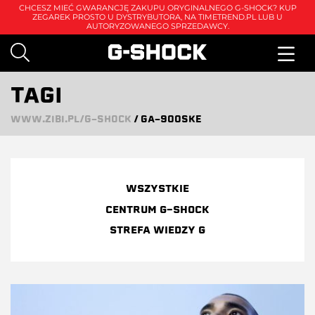
CHCESZ MIEĆ GWARANCJĘ ZAKUPU ORYGINALNEGO G-SHOCK? KUP
ZEGAREK PROSTO U DYSTRYBUTORA, NA
TIMETREND.PL
LUB U
AUTORYZOWANEGO SPRZEDAWCY.
TAGI
WWW.ZIBI.PL/G-SHOCK
/
GA-900SKE
WSZYSTKIE
CENTRUM G-SHOCK
STREFA WIEDZY G