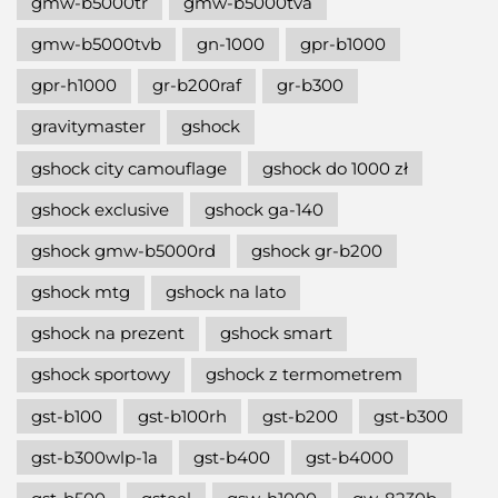
gmw-b5000tr
gmw-b5000tva
gmw-b5000tvb
gn-1000
gpr-b1000
gpr-h1000
gr-b200raf
gr-b300
gravitymaster
gshock
gshock city camouflage
gshock do 1000 zł
gshock exclusive
gshock ga-140
gshock gmw-b5000rd
gshock gr-b200
gshock mtg
gshock na lato
gshock na prezent
gshock smart
gshock sportowy
gshock z termometrem
gst-b100
gst-b100rh
gst-b200
gst-b300
gst-b300wlp-1a
gst-b400
gst-b4000