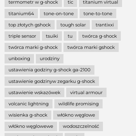
termometr w g-shock
tic
titanium virtual
titanium64
tone-on-tone
tone-to-tone
top złotych gshock
tough solar
trantixxi
triple sensor
tsuiki
tu
twórca g-shock
twórca marki g-shock
twórca marki gshock
unboxing
urodziny
ustawienia godziny g-shock ga-2100
ustawienie godzinyw zegarku g-shock
ustawienie wskazówek
virtual armour
volcanic lightning
wildlife promising
wisienka g-shock
włókno węglowe
włókno węglowewe
wodoszczelność