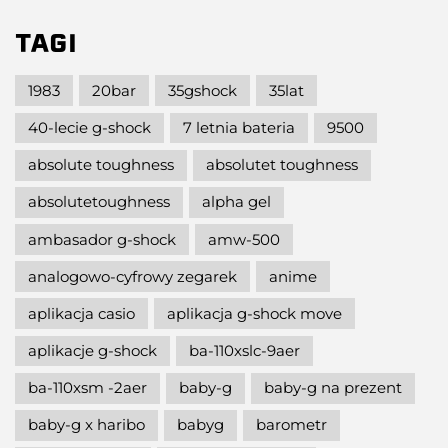
TAGI
1983
20bar
35gshock
35lat
40-lecie g-shock
7 letnia bateria
9500
absolute toughness
absolutet toughness
absolutetoughness
alpha gel
ambasador g-shock
amw-500
analogowo-cyfrowy zegarek
anime
aplikacja casio
aplikacja g-shock move
aplikacje g-shock
ba-110xslc-9aer
ba-110xsm -2aer
baby-g
baby-g na prezent
baby-g x haribo
babyg
barometr