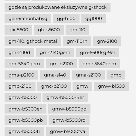
gdzie są produkowane eksluzywne g-shock
generationbabyg
gg-b100
gg1000
glx-5600
glx-s5600
gm-110
gm-110. gshock metal
gm-110rh
gm-2100
gm-2110d
gm-2140gem
gm-5600sg-9er
gm-5640gem
gm-b2100
gm-s5640gem
gma-p2100
gma-s140
gma-s2100
gmb
gmb-2100
gmc-b2100
gmw
gmw-b1500
gmw-b5000
gmw-b5000-4er
gmw-b5000eh
gmw-b5000gd
gmw-b5000pb
gmw-b5000rd
gmw-b5000tr
gmw-b5000tva