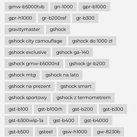
gmw-b5000tvb
gn-1000
gpr-b1000
gpr-h1000
gr-b200raf
gr-b300
gravitymaster
gshock
gshock city camouflage
gshock do 1000 zł
gshock exclusive
gshock ga-140
gshock gmw-b5000rd
gshock gr-b200
gshock mtg
gshock na lato
gshock na prezent
gshock smart
gshock sportowy
gshock z termometrem
gst-b100
gst-b100rh
gst-b200
gst-b300
gst-b300wlp-1a
gst-b400
gst-b4000
gst-b500
gsteel
gsw-h1000
gw-8230b