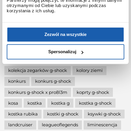
Partnerzy mogą połączyć te informacje z innymi danymi
jak wymienić baterię gshock?
otrzymanymi od Ciebie lub uzyskanymi podczas
korzystania z ich usług.
jak zmienić czas w zegarku g-shock?
jaki g-shock wybrać
jaki zegarek damski kupić
Zezwól na wszystkie
jaki zegarek g-shock wybrać
jaki zegarek wybrać
kermit
kikuo ibe
Spersonalizuj
king
kiwami-ao-zumi
kobiet
kolaboracja
kolekcja zegarków g-shock
kolory ziemi
konkurs
konkurs g-shock
konkurs g-shock x pro8l3m
koprty g-shock
kosa
kostka
kostka g
kostka g-shock
kostka rubika
kostki g-shock
ksywki g-shock
landcruiser
leagueoflegends
liminescencja