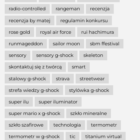
radio-controlled
rangeman
recenzja
recenzja by matej
regulamin konkursu
rose gold
royal air force
rui hachimura
runmageddon
sailor moon
sbm ffestival
sensory
sensory g-shock
skeleton
skontaktuj się z twórcą
smart
stalowy g-shock
strava
streetwear
strefa wiedzy g-shock
stylówka g-shock
super ilu
super iluminator
super mario x g-shock
szkło mineralne
szkło szafirowe
technologia
termometr
termometr w g-shock
tic
titanium virtual