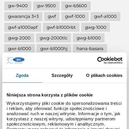
gw-9400
gw-9500
gw-b5600
gwarancja 3+3
gwf
gwf-1000
gwf-a1000
gwf-a1000apf
gwf-b1000rbt
gwg-1000
gwg-2000
gwg-2000tlc
gwg-b1000
gwr-b1000
gwr-b1000hj
hana-basara
hidden talents
honda jet
honey
ignite red
illuminator g-shock
Zgoda
Szczegóły
O plikach cookies
iluminator g-shock
iluminator w zegarku
instrukcja
jak czyścić g-shocka
Niniejsza strona korzysta z plików cookie
jak skrócić bransoletę w g-shock?
Wykorzystujemy pliki cookie do spersonalizowania treści
i reklam, aby oferować funkcje społecznościowe i
jak ustawić zegarek g-shock ga-2100?
analizować ruch w naszej witrynie. Informacje o tym, jak
korzystasz z naszej witryny, udostępniamy partnerom
jak włączyć podświetlenie w zegarku
społecznościowym, reklamowym i analitycznym.