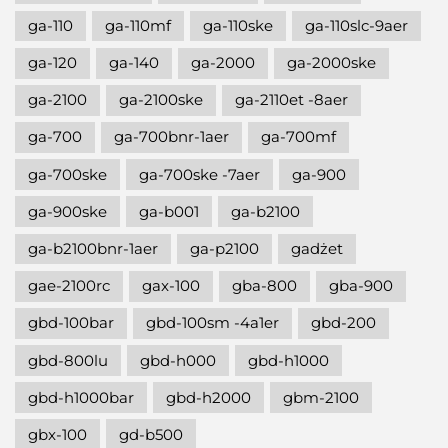
ga-110
ga-110mf
ga-110ske
ga-110slc-9aer
ga-120
ga-140
ga-2000
ga-2000ske
ga-2100
ga-2100ske
ga-2110et -8aer
ga-700
ga-700bnr-1aer
ga-700mf
ga-700ske
ga-700ske -7aer
ga-900
ga-900ske
ga-b001
ga-b2100
ga-b2100bnr-1aer
ga-p2100
gadżet
gae-2100rc
gax-100
gba-800
gba-900
gbd-100bar
gbd-100sm -4a1er
gbd-200
gbd-800lu
gbd-h000
gbd-h1000
gbd-h1000bar
gbd-h2000
gbm-2100
gbx-100
gd-b500