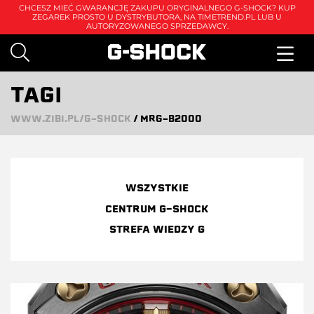
CHCESZ MIEĆ GWARANCJĘ ZAKUPU ORYGINALNEGO G-SHOCK? KUP
ZEGAREK PROSTO U DYSTRYBUTORA, NA
TIMETREND.PL
LUB U
AUTORYZOWANEGO SPRZEDAWCY.
TAGI
WWW.ZIBI.PL/G-SHOCK
/
MRG-B2000
WSZYSTKIE
CENTRUM G-SHOCK
STREFA WIEDZY G