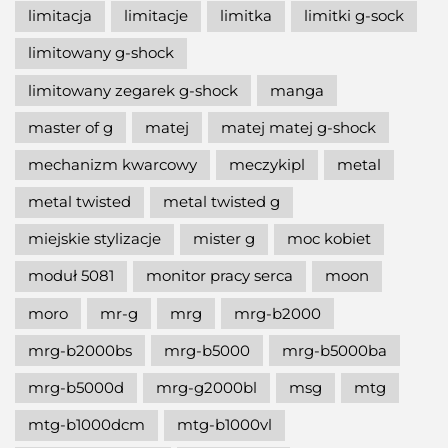
limitacja
limitacje
limitka
limitki g-sock
limitowany g-shock
limitowany zegarek g-shock
manga
master of g
matej
matej matej g-shock
mechanizm kwarcowy
meczykipl
metal
metal twisted
metal twisted g
miejskie stylizacje
mister g
moc kobiet
moduł 5081
monitor pracy serca
moon
moro
mr-g
mrg
mrg-b2000
mrg-b2000bs
mrg-b5000
mrg-b5000ba
mrg-b5000d
mrg-g2000bl
msg
mtg
mtg-b1000dcm
mtg-b1000vl