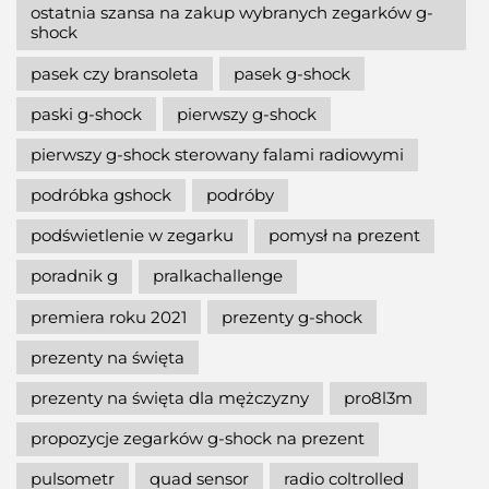
ostatnia szansa na zakup wybranych zegarków g-
shock
pasek czy bransoleta
pasek g-shock
paski g-shock
pierwszy g-shock
pierwszy g-shock sterowany falami radiowymi
podróbka gshock
podróby
podświetlenie w zegarku
pomysł na prezent
poradnik g
pralkachallenge
premiera roku 2021
prezenty g-shock
prezenty na święta
prezenty na święta dla mężczyzny
pro8l3m
propozycje zegarków g-shock na prezent
pulsometr
quad sensor
radio coltrolled