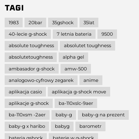
TAGI
1983
20bar
35gshock
35lat
40-lecie g-shock
7 letnia bateria
9500
absolute toughness
absolutet toughness
absolutetoughness
alpha gel
ambasador g-shock
amw-500
analogowo-cyfrowy zegarek
anime
aplikacja casio
aplikacja g-shock move
aplikacje g-shock
ba-110xslc-9aer
ba-110xsm -2aer
baby-g
baby-g na prezent
baby-g x haribo
babyg
barometr
bateria gshock
baterie w g-shock