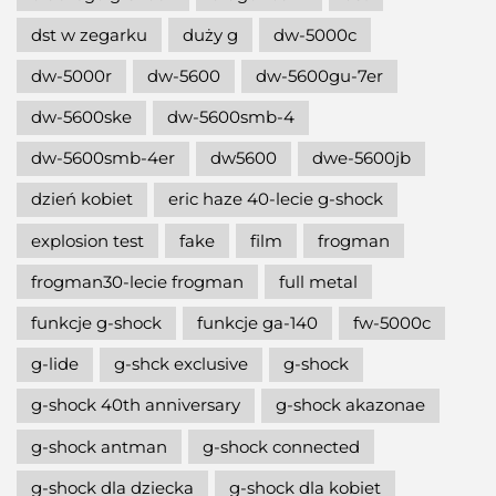
dst w zegarku
duży g
dw-5000c
dw-5000r
dw-5600
dw-5600gu-7er
dw-5600ske
dw-5600smb-4
dw-5600smb-4er
dw5600
dwe-5600jb
dzień kobiet
eric haze 40-lecie g-shock
explosion test
fake
film
frogman
frogman30-lecie frogman
full metal
funkcje g-shock
funkcje ga-140
fw-5000c
g-lide
g-shck exclusive
g-shock
g-shock 40th anniversary
g-shock akazonae
g-shock antman
g-shock connected
g-shock dla dziecka
g-shock dla kobiet