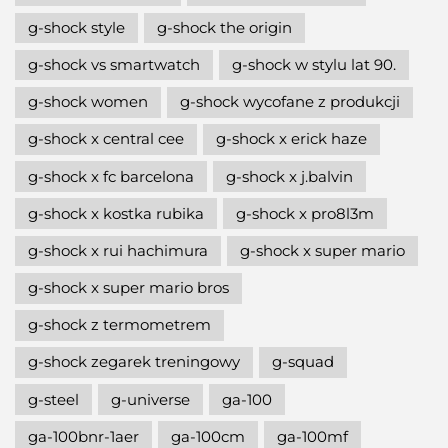
g-shock style
g-shock the origin
g-shock vs smartwatch
g-shock w stylu lat 90.
g-shock women
g-shock wycofane z produkcji
g-shock x central cee
g-shock x erick haze
g-shock x fc barcelona
g-shock x j.balvin
g-shock x kostka rubika
g-shock x pro8l3m
g-shock x rui hachimura
g-shock x super mario
g-shock x super mario bros
g-shock z termometrem
g-shock zegarek treningowy
g-squad
g-steel
g-universe
ga-100
ga-100bnr-1aer
ga-100cm
ga-100mf