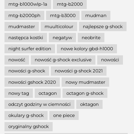
mtg-b1000wlp-1a
mtg-b2000
mtg-b2000ph
mtg-b3000
mudman
mudmaster
muulticolour
najlepsze g-shock
następca kostki
negatyw
neobrite
night surfer edition
nowe kolory gbd-h1000
nowość
nowość g-shock exclusive
nowości
nowości g-shock
nowości g-shock 2021
nowości gshock 2020
nowy mudmaster
nowy tag
octagon
octagon g-shock
odczyt godziny w ciemności
oktagon
okulary g-shock
one piece
oryginalny gshock