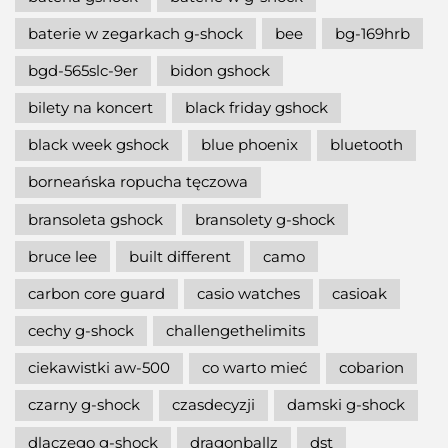
baterie w zegarkach g-shock
bee
bg-169hrb
bgd-565slc-9er
bidon gshock
bilety na koncert
black friday gshock
black week gshock
blue phoenix
bluetooth
borneańska ropucha tęczowa
bransoleta gshock
bransolety g-shock
bruce lee
built different
camo
carbon core guard
casio watches
casioak
cechy g-shock
challengethelimits
ciekawistki aw-500
co warto mieć
cobarion
czarny g-shock
czasdecyzji
damski g-shock
dlaczego g-shock
dragonballz
dst