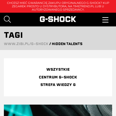
CHCESZ MIEĆ GWARANCJĘ ZAKUPU ORYGINALNEGO G-SHOCK? KUP
ZEGAREK PROSTO U DYSTRYBUTORA, NA
TIMETREND.PL
LUB U
AUTORYZOWANEGO SPRZEDAWCY.
TAGI
WWW.ZIBI.PL/G-SHOCK
/
HIDDEN TALENTS
WSZYSTKIE
CENTRUM G-SHOCK
STREFA WIEDZY G