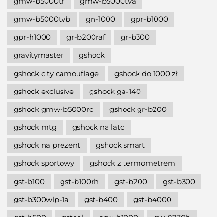
gmw-b5000tr
gmw-b5000tva
gmw-b5000tvb
gn-1000
gpr-b1000
gpr-h1000
gr-b200raf
gr-b300
gravitymaster
gshock
gshock city camouflage
gshock do 1000 zł
gshock exclusive
gshock ga-140
gshock gmw-b5000rd
gshock gr-b200
gshock mtg
gshock na lato
gshock na prezent
gshock smart
gshock sportowy
gshock z termometrem
gst-b100
gst-b100rh
gst-b200
gst-b300
gst-b300wlp-1a
gst-b400
gst-b4000