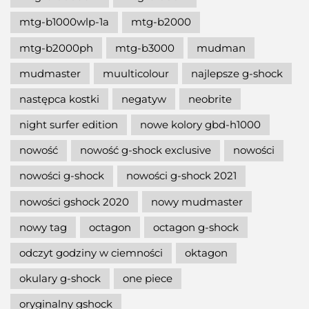
mtg-b1000wlp-1a
mtg-b2000
mtg-b2000ph
mtg-b3000
mudman
mudmaster
muulticolour
najlepsze g-shock
następca kostki
negatyw
neobrite
night surfer edition
nowe kolory gbd-h1000
nowość
nowość g-shock exclusive
nowości
nowości g-shock
nowości g-shock 2021
nowości gshock 2020
nowy mudmaster
nowy tag
octagon
octagon g-shock
odczyt godziny w ciemności
oktagon
okulary g-shock
one piece
oryginalny gshock