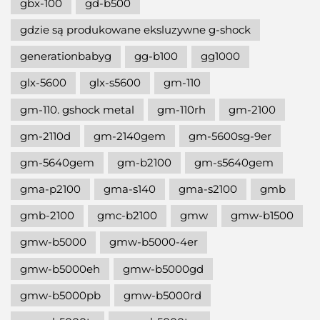
gbx-100
gd-b500
gdzie są produkowane eksluzywne g-shock
generationbabyg
gg-b100
gg1000
glx-5600
glx-s5600
gm-110
gm-110. gshock metal
gm-110rh
gm-2100
gm-2110d
gm-2140gem
gm-5600sg-9er
gm-5640gem
gm-b2100
gm-s5640gem
gma-p2100
gma-s140
gma-s2100
gmb
gmb-2100
gmc-b2100
gmw
gmw-b1500
gmw-b5000
gmw-b5000-4er
gmw-b5000eh
gmw-b5000gd
gmw-b5000pb
gmw-b5000rd