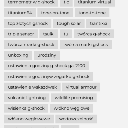
termometr w g-shock
tic
titanium virtual
titanium64
tone-on-tone
tone-to-tone
top złotych gshock
tough solar
trantixxi
triple sensor
tsuiki
tu
twórca g-shock
twórca marki g-shock
twórca marki gshock
unboxing
urodziny
ustawienia godziny g-shock ga-2100
ustawienie godzinyw zegarku g-shock
ustawienie wskazówek
virtual armour
volcanic lightning
wildlife promising
wisienka g-shock
włókno węglowe
włókno węglowewe
wodoszczelność