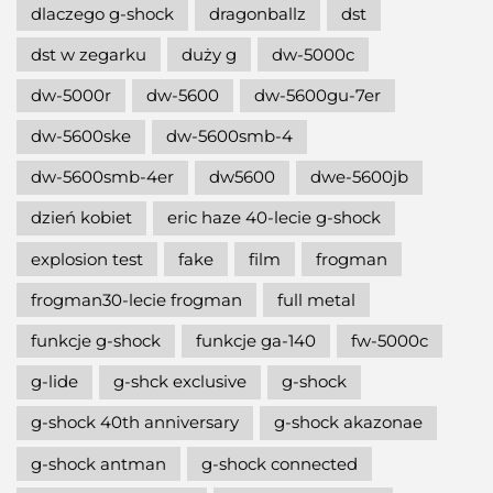
dlaczego g-shock
dragonballz
dst
dst w zegarku
duży g
dw-5000c
dw-5000r
dw-5600
dw-5600gu-7er
dw-5600ske
dw-5600smb-4
dw-5600smb-4er
dw5600
dwe-5600jb
dzień kobiet
eric haze 40-lecie g-shock
explosion test
fake
film
frogman
frogman30-lecie frogman
full metal
funkcje g-shock
funkcje ga-140
fw-5000c
g-lide
g-shck exclusive
g-shock
g-shock 40th anniversary
g-shock akazonae
g-shock antman
g-shock connected