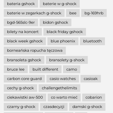
bateria gshock
baterie w g-shock
baterie w zegarkach g-shock
bee
bg-169hrb
bgd-565slc-9er
bidon gshock
bilety na koncert
black friday gshock
black week gshock
blue phoenix
bluetooth
borneańska ropucha tęczowa
bransoleta gshock
bransolety g-shock
bruce lee
built different
camo
carbon core guard
casio watches
casioak
cechy g-shock
challengethelimits
ciekawistki aw-500
co warto mieć
cobarion
czarny g-shock
czasdecyzji
damski g-shock