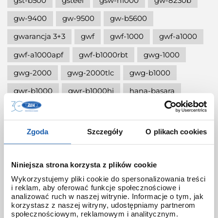
gst-b500
gsteel
gsw-h1000
gw-8230b
gw-9400
gw-9500
gw-b5600
gwarancja 3+3
gwf
gwf-1000
gwf-a1000
gwf-a1000apf
gwf-b1000rbt
gwg-1000
gwg-2000
gwg-2000tlc
gwg-b1000
gwr-b1000
gwr-b1000hj
hana-basara
hidden talents
honda jet
honey
ignite red
illuminator g-shock
Zgoda
Szczegóły
O plikach cookies
iluminator g-shock
iluminator w zegarku
instrukcja
jak czyścić g-shocka
Niniejsza strona korzysta z plików cookie
Wykorzystujemy pliki cookie do spersonalizowania treści
jak skrócić bransoletę w g-shock?
i reklam, aby oferować funkcje społecznościowe i
analizować ruch w naszej witrynie. Informacje o tym, jak
jak ustawić zegarek g-shock ga-2100?
korzystasz z naszej witryny, udostępniamy partnerom
społecznościowym, reklamowym i analitycznym.
jak włączyć podświetlenie w zegarku