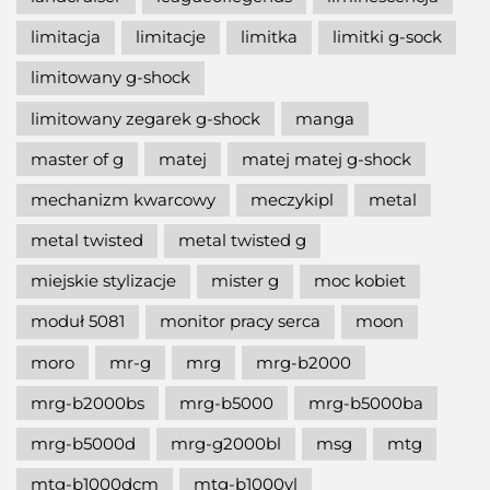
limitacja
limitacje
limitka
limitki g-sock
limitowany g-shock
limitowany zegarek g-shock
manga
master of g
matej
matej matej g-shock
mechanizm kwarcowy
meczykipl
metal
metal twisted
metal twisted g
miejskie stylizacje
mister g
moc kobiet
moduł 5081
monitor pracy serca
moon
moro
mr-g
mrg
mrg-b2000
mrg-b2000bs
mrg-b5000
mrg-b5000ba
mrg-b5000d
mrg-g2000bl
msg
mtg
mtg-b1000dcm
mtg-b1000vl