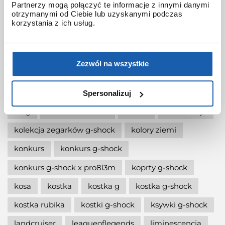
Partnerzy mogą połączyć te informacje z innymi danymi
otrzymanymi od Ciebie lub uzyskanymi podczas
jak wymienić baterię gshock?
korzystania z ich usług.
jak zmienić czas w zegarku g-shock?
jaki g-shock wybrać
jaki zegarek damski kupić
Zezwól na wszystkie
jaki zegarek g-shock wybrać
jaki zegarek wybrać
kermit
kikuo ibe
Spersonalizuj
king
kiwami-ao-zumi
kobiet
kolaboracja
kolekcja zegarków g-shock
kolory ziemi
konkurs
konkurs g-shock
konkurs g-shock x pro8l3m
koprty g-shock
kosa
kostka
kostka g
kostka g-shock
kostka rubika
kostki g-shock
ksywki g-shock
landcruiser
leagueoflegends
liminescencja