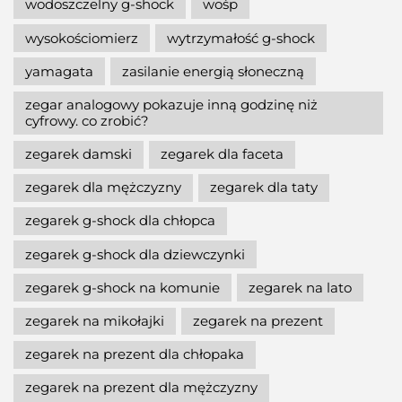
wodoszczelny g-shock
wośp
wysokościomierz
wytrzymałość g-shock
yamagata
zasilanie energią słoneczną
zegar analogowy pokazuje inną godzinę niż
cyfrowy. co zrobić?
zegarek damski
zegarek dla faceta
zegarek dla mężczyzny
zegarek dla taty
zegarek g-shock dla chłopca
zegarek g-shock dla dziewczynki
zegarek g-shock na komunie
zegarek na lato
zegarek na mikołajki
zegarek na prezent
zegarek na prezent dla chłopaka
zegarek na prezent dla mężczyzny