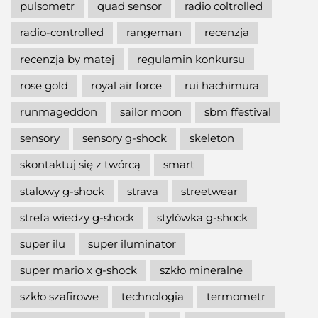
pulsometr
quad sensor
radio coltrolled
radio-controlled
rangeman
recenzja
recenzja by matej
regulamin konkursu
rose gold
royal air force
rui hachimura
runmageddon
sailor moon
sbm ffestival
sensory
sensory g-shock
skeleton
skontaktuj się z twórcą
smart
stalowy g-shock
strava
streetwear
strefa wiedzy g-shock
stylówka g-shock
super ilu
super iluminator
super mario x g-shock
szkło mineralne
szkło szafirowe
technologia
termometr