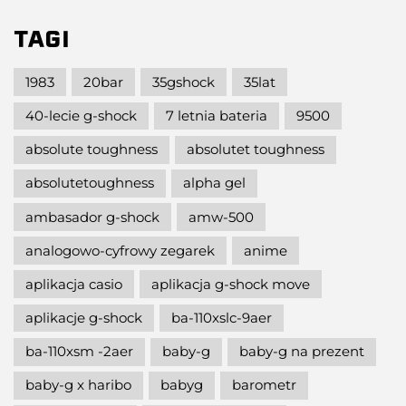
TAGI
1983
20bar
35gshock
35lat
40-lecie g-shock
7 letnia bateria
9500
absolute toughness
absolutet toughness
absolutetoughness
alpha gel
ambasador g-shock
amw-500
analogowo-cyfrowy zegarek
anime
aplikacja casio
aplikacja g-shock move
aplikacje g-shock
ba-110xslc-9aer
ba-110xsm -2aer
baby-g
baby-g na prezent
baby-g x haribo
babyg
barometr