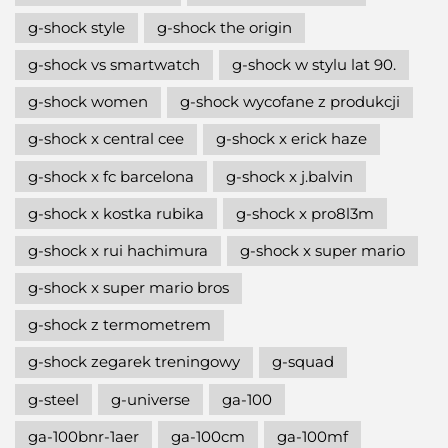
g-shock style
g-shock the origin
g-shock vs smartwatch
g-shock w stylu lat 90.
g-shock women
g-shock wycofane z produkcji
g-shock x central cee
g-shock x erick haze
g-shock x fc barcelona
g-shock x j.balvin
g-shock x kostka rubika
g-shock x pro8l3m
g-shock x rui hachimura
g-shock x super mario
g-shock x super mario bros
g-shock z termometrem
g-shock zegarek treningowy
g-squad
g-steel
g-universe
ga-100
ga-100bnr-1aer
ga-100cm
ga-100mf