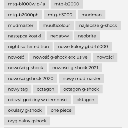
mtg-b1000wlp-1a
mtg-b2000
mtg-b2000ph
mtg-b3000
mudman
mudmaster
muulticolour
najlepsze g-shock
następca kostki
negatyw
neobrite
night surfer edition
nowe kolory gbd-h1000
nowość
nowość g-shock exclusive
nowości
nowości g-shock
nowości g-shock 2021
nowości gshock 2020
nowy mudmaster
nowy tag
octagon
octagon g-shock
odczyt godziny w ciemności
oktagon
okulary g-shock
one piece
oryginalny gshock