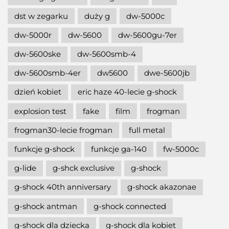
dst w zegarku
duży g
dw-5000c
dw-5000r
dw-5600
dw-5600gu-7er
dw-5600ske
dw-5600smb-4
dw-5600smb-4er
dw5600
dwe-5600jb
dzień kobiet
eric haze 40-lecie g-shock
explosion test
fake
film
frogman
frogman30-lecie frogman
full metal
funkcje g-shock
funkcje ga-140
fw-5000c
g-lide
g-shck exclusive
g-shock
g-shock 40th anniversary
g-shock akazonae
g-shock antman
g-shock connected
g-shock dla dziecka
g-shock dla kobiet