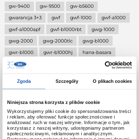
gw-9400
gw-9500
gw-b5600
gwarancja 3+3
gwf
gwf-1000
gwf-a1000
gwf-a1000apf
gwf-b1000rbt
gwg-1000
gwg-2000
gwg-2000tlc
gwg-b1000
gwr-b1000
gwr-b1000hj
hana-basara
hidden talents
honda jet
honey
ignite red
illuminator g-shock
Zgoda
Szczegóły
O plikach cookies
iluminator g-shock
iluminator w zegarku
instrukcja
jak czyścić g-shocka
Niniejsza strona korzysta z plików cookie
jak skrócić bransoletę w g-shock?
Wykorzystujemy pliki cookie do spersonalizowania treści
i reklam, aby oferować funkcje społecznościowe i
jak ustawić zegarek g-shock ga-2100?
analizować ruch w naszej witrynie. Informacje o tym, jak
korzystasz z naszej witryny, udostępniamy partnerom
jak włączyć podświetlenie w zegarku
społecznościowym, reklamowym i analitycznym.