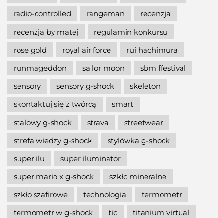
radio-controlled
rangeman
recenzja
recenzja by matej
regulamin konkursu
rose gold
royal air force
rui hachimura
runmageddon
sailor moon
sbm ffestival
sensory
sensory g-shock
skeleton
skontaktuj się z twórcą
smart
stalowy g-shock
strava
streetwear
strefa wiedzy g-shock
stylówka g-shock
super ilu
super iluminator
super mario x g-shock
szkło mineralne
szkło szafirowe
technologia
termometr
termometr w g-shock
tic
titanium virtual