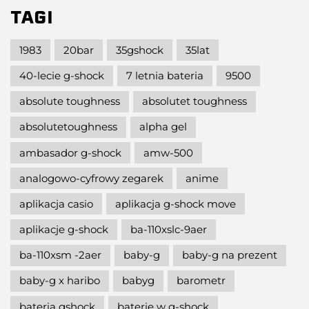
TAGI
1983
20bar
35gshock
35lat
40-lecie g-shock
7 letnia bateria
9500
absolute toughness
absolutet toughness
absolutetoughness
alpha gel
ambasador g-shock
amw-500
analogowo-cyfrowy zegarek
anime
aplikacja casio
aplikacja g-shock move
aplikacje g-shock
ba-110xslc-9aer
ba-110xsm -2aer
baby-g
baby-g na prezent
baby-g x haribo
babyg
barometr
bateria gshock
baterie w g-shock