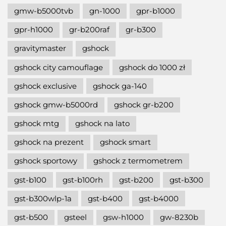
gmw-b5000tvb
gn-1000
gpr-b1000
gpr-h1000
gr-b200raf
gr-b300
gravitymaster
gshock
gshock city camouflage
gshock do 1000 zł
gshock exclusive
gshock ga-140
gshock gmw-b5000rd
gshock gr-b200
gshock mtg
gshock na lato
gshock na prezent
gshock smart
gshock sportowy
gshock z termometrem
gst-b100
gst-b100rh
gst-b200
gst-b300
gst-b300wlp-1a
gst-b400
gst-b4000
gst-b500
gsteel
gsw-h1000
gw-8230b