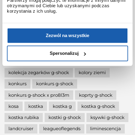
Partnerzy mogą połączyć te informacje z innymi danymi
jak wymienić baterię gshock?
otrzymanymi od Ciebie lub uzyskanymi podczas
korzystania z ich usług.
jak zmienić czas w zegarku g-shock?
jaki g-shock wybrać
jaki zegarek damski kupić
Zezwól na wszystkie
jaki zegarek g-shock wybrać
jaki zegarek wybrać
kermit
kikuo ibe
Spersonalizuj
king
kiwami-ao-zumi
kobiet
kolaboracja
kolekcja zegarków g-shock
kolory ziemi
konkurs
konkurs g-shock
konkurs g-shock x pro8l3m
koprty g-shock
kosa
kostka
kostka g
kostka g-shock
kostka rubika
kostki g-shock
ksywki g-shock
landcruiser
leagueoflegends
liminescencja