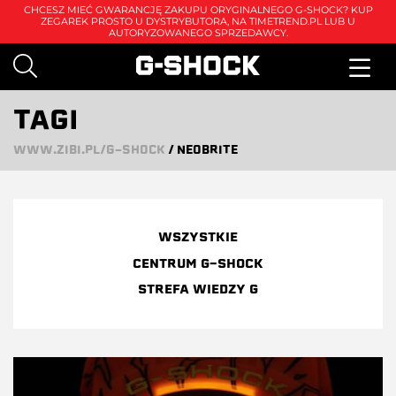
CHCESZ MIEĆ GWARANCJĘ ZAKUPU ORYGINALNEGO G-SHOCK? KUP
ZEGAREK PROSTO U DYSTRYBUTORA, NA
TIMETREND.PL
LUB U
AUTORYZOWANEGO SPRZEDAWCY.
TAGI
WWW.ZIBI.PL/G-SHOCK
/
NEOBRITE
WSZYSTKIE
CENTRUM G-SHOCK
STREFA WIEDZY G