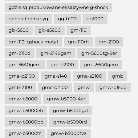
gdzie są produkowane eksluzywne g-shock
generationbabyg
gg-b100
gg1000
glx-5600
glx-s5600
gm-110
gm-110. gshock metal
gm-110rh
gm-2100
gm-2110d
gm-2140gem
gm-5600sg-9er
gm-5640gem
gm-b2100
gm-s5640gem
gma-p2100
gma-s140
gma-s2100
gmb
gmb-2100
gmc-b2100
gmw
gmw-b1500
gmw-b5000
gmw-b5000-4er
gmw-b5000eh
gmw-b5000gd
gmw-b5000pb
gmw-b5000rd
gmw-b5000tr
gmw-b5000tva