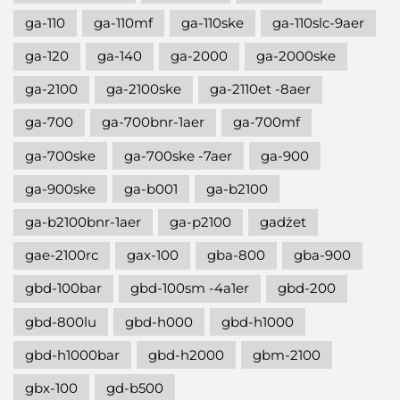
ga-110
ga-110mf
ga-110ske
ga-110slc-9aer
ga-120
ga-140
ga-2000
ga-2000ske
ga-2100
ga-2100ske
ga-2110et -8aer
ga-700
ga-700bnr-1aer
ga-700mf
ga-700ske
ga-700ske -7aer
ga-900
ga-900ske
ga-b001
ga-b2100
ga-b2100bnr-1aer
ga-p2100
gadżet
gae-2100rc
gax-100
gba-800
gba-900
gbd-100bar
gbd-100sm -4a1er
gbd-200
gbd-800lu
gbd-h000
gbd-h1000
gbd-h1000bar
gbd-h2000
gbm-2100
gbx-100
gd-b500