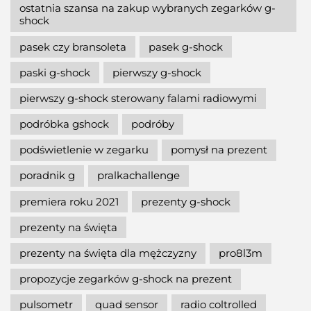
ostatnia szansa na zakup wybranych zegarków g-
shock
pasek czy bransoleta
pasek g-shock
paski g-shock
pierwszy g-shock
pierwszy g-shock sterowany falami radiowymi
podróbka gshock
podróby
podświetlenie w zegarku
pomysł na prezent
poradnik g
pralkachallenge
premiera roku 2021
prezenty g-shock
prezenty na święta
prezenty na święta dla mężczyzny
pro8l3m
propozycje zegarków g-shock na prezent
pulsometr
quad sensor
radio coltrolled