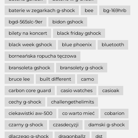
baterie w zegarkach g-shock
bee
bg-169hrb
bgd-565slc-9er
bidon gshock
bilety na koncert
black friday gshock
black week gshock
blue phoenix
bluetooth
borneańska ropucha tęczowa
bransoleta gshock
bransolety g-shock
bruce lee
built different
camo
carbon core guard
casio watches
casioak
cechy g-shock
challengethelimits
ciekawistki aw-500
co warto mieć
cobarion
czarny g-shock
czasdecyzji
damski g-shock
dlaczego g-shock
dragonballz
dst