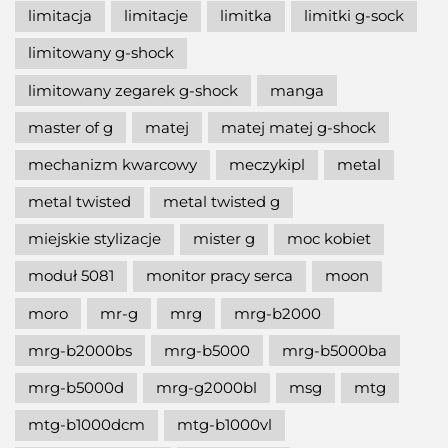
limitacja
limitacje
limitka
limitki g-sock
limitowany g-shock
limitowany zegarek g-shock
manga
master of g
matej
matej matej g-shock
mechanizm kwarcowy
meczykipl
metal
metal twisted
metal twisted g
miejskie stylizacje
mister g
moc kobiet
moduł 5081
monitor pracy serca
moon
moro
mr-g
mrg
mrg-b2000
mrg-b2000bs
mrg-b5000
mrg-b5000ba
mrg-b5000d
mrg-g2000bl
msg
mtg
mtg-b1000dcm
mtg-b1000vl