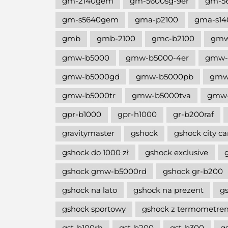
gm-2140gem
gm-5600sg-9er
gm-5
gm-s5640gem
gma-p2100
gma-s14
gmb
gmb-2100
gmc-b2100
gm
gmw-b5000
gmw-b5000-4er
gmw-
gmw-b5000gd
gmw-b5000pb
gmw
gmw-b5000tr
gmw-b5000tva
gmw-
gpr-b1000
gpr-h1000
gr-b200raf
gravitymaster
gshock
gshock city c
gshock do 1000 zł
gshock exclusive
gshock gmw-b5000rd
gshock gr-b200
gshock na lato
gshock na prezent
g
gshock sportowy
gshock z termometre
gst-b100rh
gst-b200
gst-b300
g