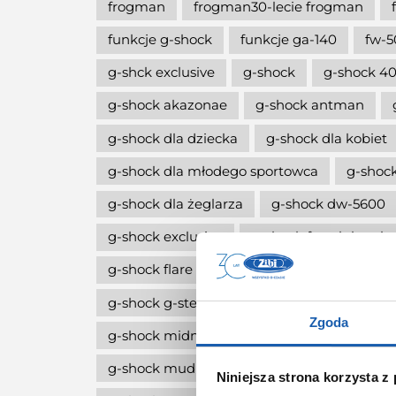
frogman
frogman30-lecie frogman
funkcje g-shock
funkcje ga-140
fw-5
g-shck exclusive
g-shock
g-shock 40
g-shock akazonae
g-shock antman
g-shock dla dziecka
g-shock dla kobiet
g-shock dla młodego sportowca
g-shock
g-shock dla żeglarza
g-shock dw-5600
g-shock exclusive
g-shock fan club pola
g-shock flare red
g-shock g-squa dw-h
g-shock g-steel
g-shock limitowana edy
Zgoda
g-shock midnight green
g-shock move
g-shock mudmaster
g-shock na komun
Niniejsza strona korzysta z