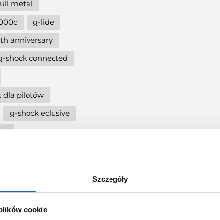
full metal
000c
g-lide
th anniversary
g-shock connected
 dla pilotów
g-shock eclusive
nd
5600
cja
Szczegóły
g-shock mtg
ię
 plików cookie