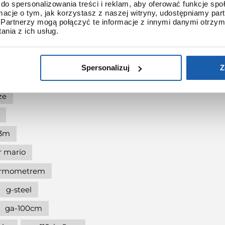
g-shock pol"and"rock
do spersonalizowania treści i reklam, aby oferować funkcje sp
ormacje o tym, jak korzystasz z naszej witryny, udostępniamy p
shock protection
Partnerzy mogą połączyć te informacje z innymi danymi otrzym
nia z ich usług.
-shock the origin
at 90.
Spersonalizuj
Z
dukcji
ze
l3m
r mario
termometrem
g-steel
ga-100cm