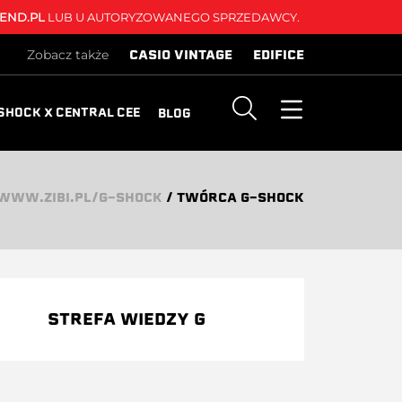
END.PL
LUB U AUTORYZOWANEGO SPRZEDAWCY.
CASIO VINTAGE
EDIFICE
Zobacz także
SHOCK X CENTRAL CEE
BLOG
WWW.ZIBI.PL/G-SHOCK
/
TWÓRCA G-SHOCK
STREFA WIEDZY G