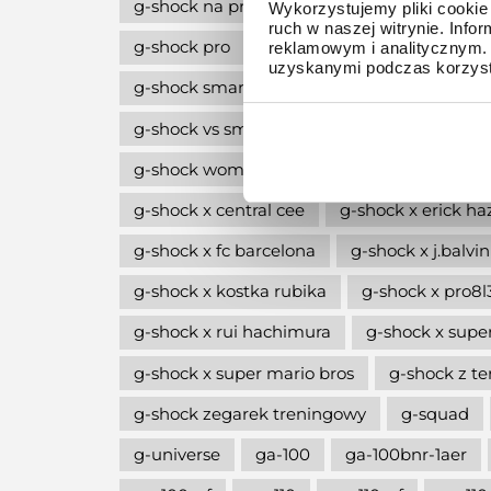
g-shock na prezent
g-shock octagon
Wykorzystujemy pliki cookie 
ruch w naszej witrynie. Inf
g-shock pro
g-shock professional
g-
reklamowym i analitycznym. 
uzyskanymi podczas korzysta
g-shock smartwatch
g-shock style
g
g-shock vs smartwatch
g-shock w stylu l
g-shock women
g-shock wycofane z pro
g-shock x central cee
g-shock x erick ha
g-shock x fc barcelona
g-shock x j.balvin
g-shock x kostka rubika
g-shock x pro8
g-shock x rui hachimura
g-shock x supe
g-shock x super mario bros
g-shock z 
g-shock zegarek treningowy
g-squad
g-universe
ga-100
ga-100bnr-1aer