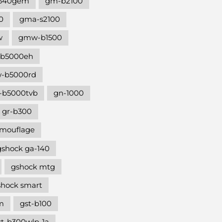
640gem
gm-b2100
0
gma-s2100
w
gmw-b1500
b5000eh
-b5000rd
b5000tvb
gn-1000
gr-b300
amouflage
gshock ga-140
gshock mtg
shock smart
m
gst-b100
st-b300wlp-1a