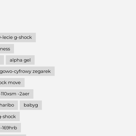
-lecie g-shock
hness
alpha gel
gowo-cyfrowy zegarek
hock move
-110xsm -2aer
haribo
babyg
g-shock
-169hrb