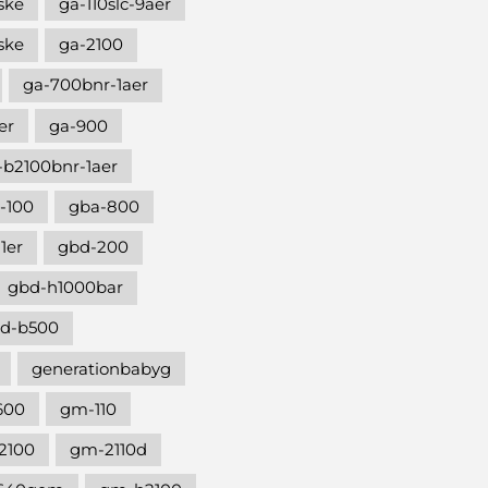
ske
ga-110slc-9aer
ske
ga-2100
ga-700bnr-1aer
er
ga-900
-b2100bnr-1aer
-100
gba-800
1er
gbd-200
gbd-h1000bar
d-b500
generationbabyg
600
gm-110
2100
gm-2110d