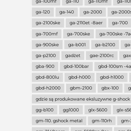
ga-100mf
ga-110
ga-110mf
ga-110
ga-120
ga-140
ga-2000
ga-2000
ga-2100ske
ga-2110et -8aer
ga-700
ga-700mf
ga-700ske
ga-700ske -7a
ga-900ske
ga-b001
ga-b2100
ga
ga-p2100
gadżet
gae-2100rc
gax
gba-900
gbd-100bar
gbd-100sm -4a
gbd-800lu
gbd-h000
gbd-h1000
gbd-h2000
gbm-2100
gbx-100
g
gdzie są produkowane eksluzywne g-shock
gg-b100
gg1000
glx-5600
glx-s5
gm-110. gshock metal
gm-110rh
gm-