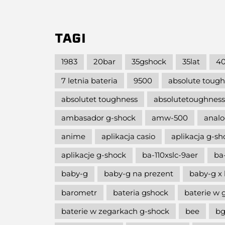
TAGI
1983
20bar
35gshock
35lat
40
7 letnia bateria
9500
absolute toug
absolutet toughness
absolutetoughness
ambasador g-shock
amw-500
analo
anime
aplikacja casio
aplikacja g-s
aplikacje g-shock
ba-110xslc-9aer
ba
baby-g
baby-g na prezent
baby-g x 
barometr
bateria gshock
baterie w 
baterie w zegarkach g-shock
bee
bg