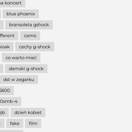
na koncert
blue phoenix
bransoleta gshock
ifferent
camo
sioak
cechy g-shock
co warto mieć
damski g-shock
dst w zegarku
5600
00smb-4
jb
dzień kobiet
t
fake
film