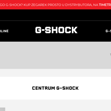
O G-SHOCK? KUP ZEGAREK PROSTO U DYSTRYBUTORA, NA
TIMETR
NLINE
G-
CENTRUM G-SHOCK