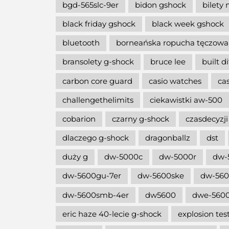
bgd-565slc-9er
bidon gshock
bilety 
black friday gshock
black week gshock
bluetooth
borneańska ropucha tęczowa
bransolety g-shock
bruce lee
built d
carbon core guard
casio watches
ca
challengethelimits
ciekawistki aw-500
cobarion
czarny g-shock
czasdecyzji
dlaczego g-shock
dragonballz
dst
duży g
dw-5000c
dw-5000r
dw-
dw-5600gu-7er
dw-5600ske
dw-56
dw-5600smb-4er
dw5600
dwe-5600
eric haze 40-lecie g-shock
explosion tes