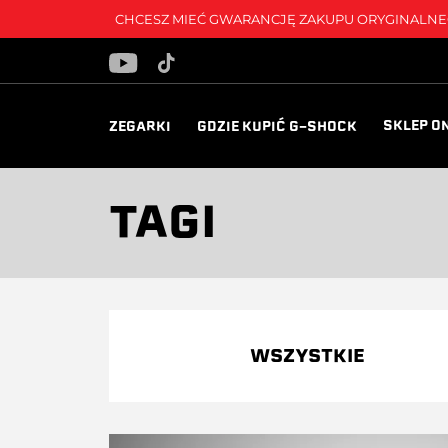
CHCESZ MIEĆ GWARANCJĘ ZAKUPU ORYGINALNEG
SKLEP O
ZEGARKI
GDZIE KUPIĆ G-SHOCK
TAGI
WSZYSTKIE