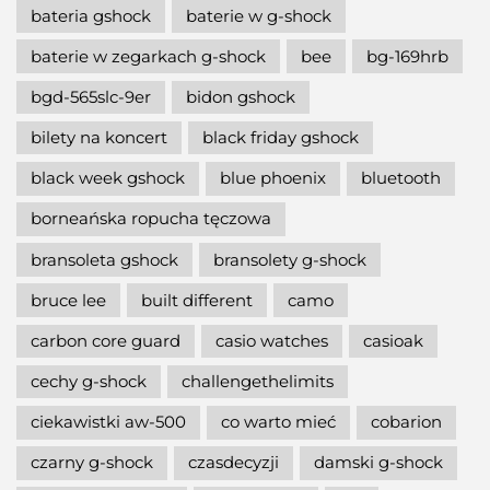
bateria gshock
baterie w g-shock
baterie w zegarkach g-shock
bee
bg-169hrb
bgd-565slc-9er
bidon gshock
bilety na koncert
black friday gshock
black week gshock
blue phoenix
bluetooth
borneańska ropucha tęczowa
bransoleta gshock
bransolety g-shock
bruce lee
built different
camo
carbon core guard
casio watches
casioak
cechy g-shock
challengethelimits
ciekawistki aw-500
co warto mieć
cobarion
czarny g-shock
czasdecyzji
damski g-shock