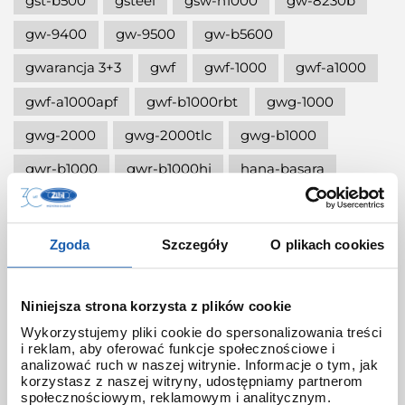
gst-b500
gsteel
gsw-h1000
gw-8230b
gw-9400
gw-9500
gw-b5600
gwarancja 3+3
gwf
gwf-1000
gwf-a1000
gwf-a1000apf
gwf-b1000rbt
gwg-1000
gwg-2000
gwg-2000tlc
gwg-b1000
gwr-b1000
gwr-b1000hj
hana-basara
hidden talents
honda jet
honey
ignite red
illuminator g-shock
Zgoda
Szczegóły
O plikach cookies
iluminator g-shock
iluminator w zegarku
instrukcja
jak czyścić g-shocka
Niniejsza strona korzysta z plików cookie
Wykorzystujemy pliki cookie do spersonalizowania treści
jak skrócić bransoletę w g-shock?
i reklam, aby oferować funkcje społecznościowe i
analizować ruch w naszej witrynie. Informacje o tym, jak
jak ustawić zegarek g-shock ga-2100?
korzystasz z naszej witryny, udostępniamy partnerom
społecznościowym, reklamowym i analitycznym.
jak włączyć podświetlenie w zegarku