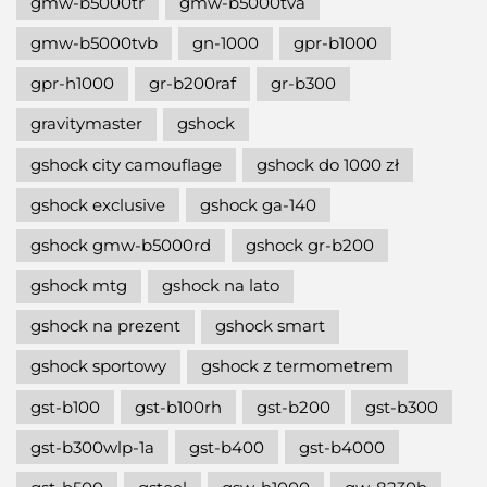
gmw-b5000tr
gmw-b5000tva
gmw-b5000tvb
gn-1000
gpr-b1000
gpr-h1000
gr-b200raf
gr-b300
gravitymaster
gshock
gshock city camouflage
gshock do 1000 zł
gshock exclusive
gshock ga-140
gshock gmw-b5000rd
gshock gr-b200
gshock mtg
gshock na lato
gshock na prezent
gshock smart
gshock sportowy
gshock z termometrem
gst-b100
gst-b100rh
gst-b200
gst-b300
gst-b300wlp-1a
gst-b400
gst-b4000