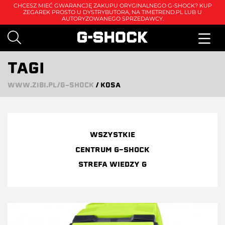
CHCESZ MIEĆ GWARANCJĘ ZAKUPU ORYGINALNEGO G-SHOCK? KUP
ZEGAREK PROSTO U DYSTRYBUTORA, NA
TIMETREND.PL
LUB U
AUTORYZOWANEGO SPRZEDAWCY.
TAGI
WWW.ZIBI.PL/G-SHOCK
/
KOSA
WSZYSTKIE
CENTRUM G-SHOCK
STREFA WIEDZY G