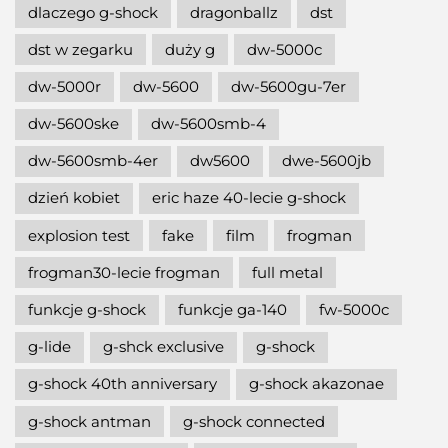
dlaczego g-shock
dragonballz
dst
dst w zegarku
duży g
dw-5000c
dw-5000r
dw-5600
dw-5600gu-7er
dw-5600ske
dw-5600smb-4
dw-5600smb-4er
dw5600
dwe-5600jb
dzień kobiet
eric haze 40-lecie g-shock
explosion test
fake
film
frogman
frogman30-lecie frogman
full metal
funkcje g-shock
funkcje ga-140
fw-5000c
g-lide
g-shck exclusive
g-shock
g-shock 40th anniversary
g-shock akazonae
g-shock antman
g-shock connected