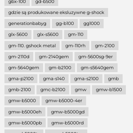
gbx-100
gd-b500
gdzie są produkowane eksluzywne g-shock
generationbabyg
gg-b100
gg1000
glx-5600
glx-s5600
gm-110
gm-110. gshock metal
gm-110rh
gm-2100
gm-2110d
gm-2140gem
gm-5600sg-9er
gm-5640gem
gm-b2100
gm-s5640gem
gma-p2100
gma-s140
gma-s2100
gmb
gmb-2100
gmc-b2100
gmw
gmw-b1500
gmw-b5000
gmw-b5000-4er
gmw-b5000eh
gmw-b5000gd
gmw-b5000pb
gmw-b5000rd