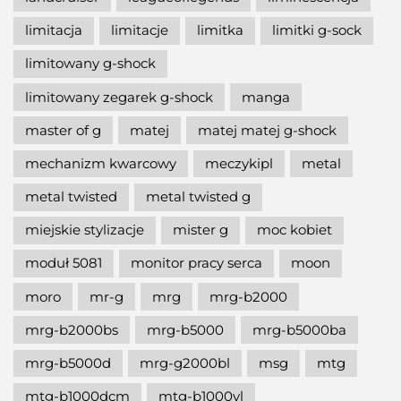
limitacja
limitacje
limitka
limitki g-sock
limitowany g-shock
limitowany zegarek g-shock
manga
master of g
matej
matej matej g-shock
mechanizm kwarcowy
meczykipl
metal
metal twisted
metal twisted g
miejskie stylizacje
mister g
moc kobiet
moduł 5081
monitor pracy serca
moon
moro
mr-g
mrg
mrg-b2000
mrg-b2000bs
mrg-b5000
mrg-b5000ba
mrg-b5000d
mrg-g2000bl
msg
mtg
mtg-b1000dcm
mtg-b1000vl