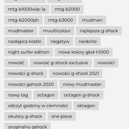
mtg-b1000wlp-1a
mtg-b2000
mtg-b2000ph
mtg-b3000
mudman
mudmaster
muulticolour
najlepsze g-shock
następca kostki
negatyw
neobrite
night surfer edition
nowe kolory gbd-h1000
nowość
nowość g-shock exclusive
nowości
nowości g-shock
nowości g-shock 2021
nowości gshock 2020
nowy mudmaster
nowy tag
octagon
octagon g-shock
odczyt godziny w ciemności
oktagon
okulary g-shock
one piece
oryginalny gshock