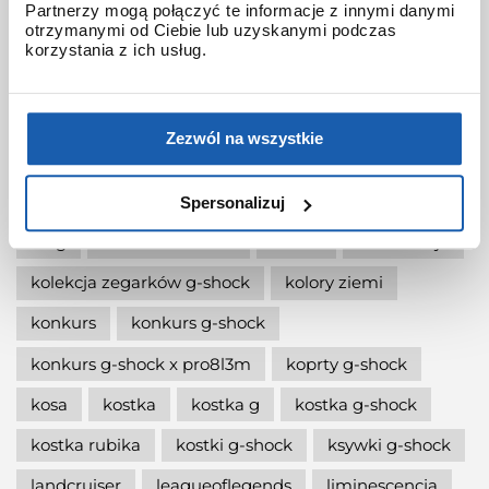
Partnerzy mogą połączyć te informacje z innymi danymi
otrzymanymi od Ciebie lub uzyskanymi podczas
jak wymienić baterię gshock?
korzystania z ich usług.
jak zmienić czas w zegarku g-shock?
jaki g-shock wybrać
jaki zegarek damski kupić
Zezwól na wszystkie
jaki zegarek g-shock wybrać
jaki zegarek wybrać
kermit
kikuo ibe
Spersonalizuj
king
kiwami-ao-zumi
kobiet
kolaboracja
kolekcja zegarków g-shock
kolory ziemi
konkurs
konkurs g-shock
konkurs g-shock x pro8l3m
koprty g-shock
kosa
kostka
kostka g
kostka g-shock
kostka rubika
kostki g-shock
ksywki g-shock
landcruiser
leagueoflegends
liminescencja