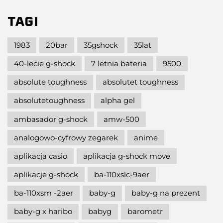
TAGI
1983
20bar
35gshock
35lat
40-lecie g-shock
7 letnia bateria
9500
absolute toughness
absolutet toughness
absolutetoughness
alpha gel
ambasador g-shock
amw-500
analogowo-cyfrowy zegarek
anime
aplikacja casio
aplikacja g-shock move
aplikacje g-shock
ba-110xslc-9aer
ba-110xsm -2aer
baby-g
baby-g na prezent
baby-g x haribo
babyg
barometr