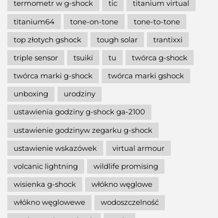
termometr w g-shock
tic
titanium virtual
titanium64
tone-on-tone
tone-to-tone
top złotych gshock
tough solar
trantixxi
triple sensor
tsuiki
tu
twórca g-shock
twórca marki g-shock
twórca marki gshock
unboxing
urodziny
ustawienia godziny g-shock ga-2100
ustawienie godzinyw zegarku g-shock
ustawienie wskazówek
virtual armour
volcanic lightning
wildlife promising
wisienka g-shock
włókno węglowe
włókno węglowewe
wodoszczelność