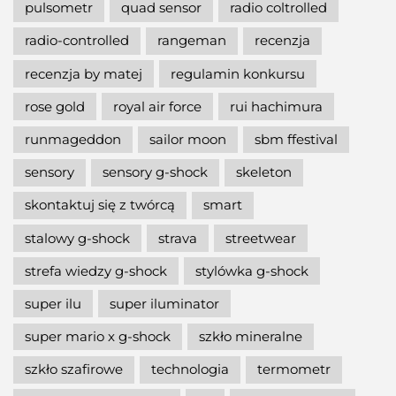
pulsometr
quad sensor
radio coltrolled
radio-controlled
rangeman
recenzja
recenzja by matej
regulamin konkursu
rose gold
royal air force
rui hachimura
runmageddon
sailor moon
sbm ffestival
sensory
sensory g-shock
skeleton
skontaktuj się z twórcą
smart
stalowy g-shock
strava
streetwear
strefa wiedzy g-shock
stylówka g-shock
super ilu
super iluminator
super mario x g-shock
szkło mineralne
szkło szafirowe
technologia
termometr