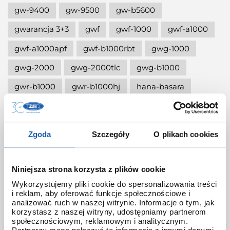
gw-9400
gw-9500
gw-b5600
gwarancja 3+3
gwf
gwf-1000
gwf-a1000
gwf-a1000apf
gwf-b1000rbt
gwg-1000
gwg-2000
gwg-2000tlc
gwg-b1000
gwr-b1000
gwr-b1000hj
hana-basara
hidden talents
honda jet
honey
ignite red
illuminator g-shock
Zgoda
Szczegóły
O plikach cookies
iluminator g-shock
iluminator w zegarku
instrukcja
jak czyścić g-shocka
Niniejsza strona korzysta z plików cookie
jak skrócić bransoletę w g-shock?
Wykorzystujemy pliki cookie do spersonalizowania treści
i reklam, aby oferować funkcje społecznościowe i
jak ustawić zegarek g-shock ga-2100?
analizować ruch w naszej witrynie. Informacje o tym, jak
korzystasz z naszej witryny, udostępniamy partnerom
jak włączyć podświetlenie w zegarku
społecznościowym, reklamowym i analitycznym.