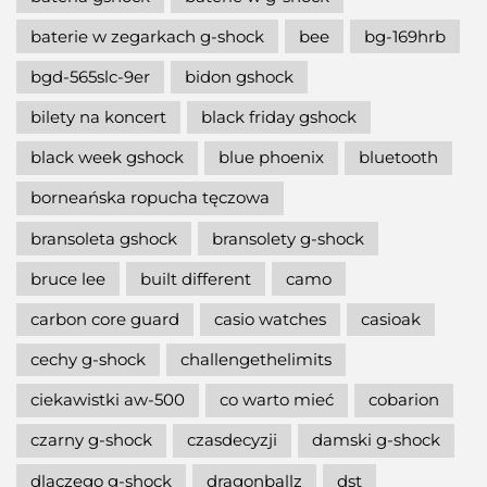
baterie w zegarkach g-shock
bee
bg-169hrb
bgd-565slc-9er
bidon gshock
bilety na koncert
black friday gshock
black week gshock
blue phoenix
bluetooth
borneańska ropucha tęczowa
bransoleta gshock
bransolety g-shock
bruce lee
built different
camo
carbon core guard
casio watches
casioak
cechy g-shock
challengethelimits
ciekawistki aw-500
co warto mieć
cobarion
czarny g-shock
czasdecyzji
damski g-shock
dlaczego g-shock
dragonballz
dst