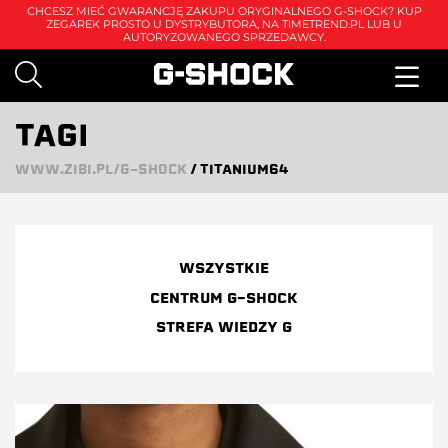
CHCESZ MIEĆ GWARANCJĘ ZAKUPU ORYGINALNEGO G-SHOCK? KUP
ZEGAREK PROSTO U DYSTRYBUTORA, NA
TIMETREND.PL
LUB U
AUTORYZOWANEGO SPRZEDAWCY.
TAGI
WWW.ZIBI.PL/G-SHOCK
/
TITANIUM64
WSZYSTKIE
CENTRUM G-SHOCK
STREFA WIEDZY G