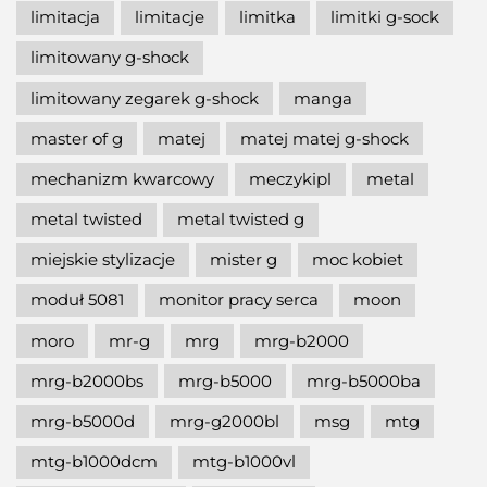
limitacja
limitacje
limitka
limitki g-sock
limitowany g-shock
limitowany zegarek g-shock
manga
master of g
matej
matej matej g-shock
mechanizm kwarcowy
meczykipl
metal
metal twisted
metal twisted g
miejskie stylizacje
mister g
moc kobiet
moduł 5081
monitor pracy serca
moon
moro
mr-g
mrg
mrg-b2000
mrg-b2000bs
mrg-b5000
mrg-b5000ba
mrg-b5000d
mrg-g2000bl
msg
mtg
mtg-b1000dcm
mtg-b1000vl