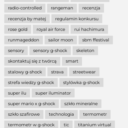
radio-controlled
rangeman
recenzja
recenzja by matej
regulamin konkursu
rose gold
royal air force
rui hachimura
runmageddon
sailor moon
sbm ffestival
sensory
sensory g-shock
skeleton
skontaktuj się z twórcą
smart
stalowy g-shock
strava
streetwear
strefa wiedzy g-shock
stylówka g-shock
super ilu
super iluminator
super mario x g-shock
szkło mineralne
szkło szafirowe
technologia
termometr
termometr w g-shock
tic
titanium virtual