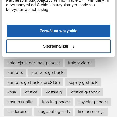
Partnerzy mogą połączyć te informacje z innymi danymi
jak wymienić baterię gshock?
otrzymanymi od Ciebie lub uzyskanymi podczas
korzystania z ich usług.
jak zmienić czas w zegarku g-shock?
jaki g-shock wybrać
jaki zegarek damski kupić
Zezwól na wszystkie
jaki zegarek g-shock wybrać
jaki zegarek wybrać
kermit
kikuo ibe
Spersonalizuj
king
kiwami-ao-zumi
kobiet
kolaboracja
kolekcja zegarków g-shock
kolory ziemi
konkurs
konkurs g-shock
konkurs g-shock x pro8l3m
koprty g-shock
kosa
kostka
kostka g
kostka g-shock
kostka rubika
kostki g-shock
ksywki g-shock
landcruiser
leagueoflegends
liminescencja