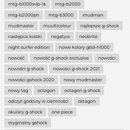
mtg-b1000wlp-1a
mtg-b2000
mtg-b2000ph
mtg-b3000
mudman
mudmaster
muulticolour
najlepsze g-shock
następca kostki
negatyw
neobrite
night surfer edition
nowe kolory gbd-h1000
nowość
nowość g-shock exclusive
nowości
nowości g-shock
nowości g-shock 2021
nowości gshock 2020
nowy mudmaster
nowy tag
octagon
octagon g-shock
odczyt godziny w ciemności
oktagon
okulary g-shock
one piece
oryginalny gshock