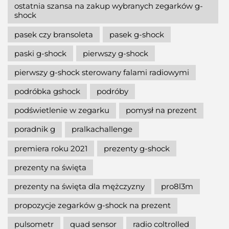
ostatnia szansa na zakup wybranych zegarków g-
shock
pasek czy bransoleta
pasek g-shock
paski g-shock
pierwszy g-shock
pierwszy g-shock sterowany falami radiowymi
podróbka gshock
podróby
podświetlenie w zegarku
pomysł na prezent
poradnik g
pralkachallenge
premiera roku 2021
prezenty g-shock
prezenty na święta
prezenty na święta dla mężczyzny
pro8l3m
propozycje zegarków g-shock na prezent
pulsometr
quad sensor
radio coltrolled