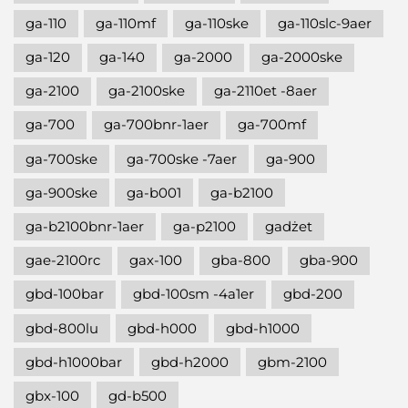
ga-110
ga-110mf
ga-110ske
ga-110slc-9aer
ga-120
ga-140
ga-2000
ga-2000ske
ga-2100
ga-2100ske
ga-2110et -8aer
ga-700
ga-700bnr-1aer
ga-700mf
ga-700ske
ga-700ske -7aer
ga-900
ga-900ske
ga-b001
ga-b2100
ga-b2100bnr-1aer
ga-p2100
gadżet
gae-2100rc
gax-100
gba-800
gba-900
gbd-100bar
gbd-100sm -4a1er
gbd-200
gbd-800lu
gbd-h000
gbd-h1000
gbd-h1000bar
gbd-h2000
gbm-2100
gbx-100
gd-b500