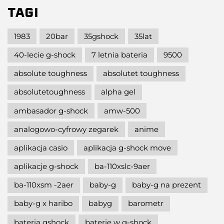
TAGI
1983
20bar
35gshock
35lat
40-lecie g-shock
7 letnia bateria
9500
absolute toughness
absolutet toughness
absolutetoughness
alpha gel
ambasador g-shock
amw-500
analogowo-cyfrowy zegarek
anime
aplikacja casio
aplikacja g-shock move
aplikacje g-shock
ba-110xslc-9aer
ba-110xsm -2aer
baby-g
baby-g na prezent
baby-g x haribo
babyg
barometr
bateria gshock
baterie w g-shock