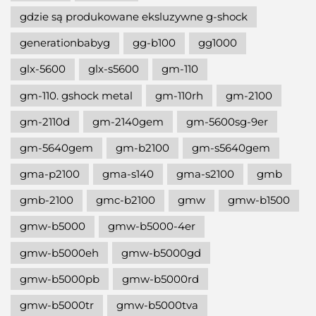
gdzie są produkowane eksluzywne g-shock
generationbabyg
gg-b100
gg1000
glx-5600
glx-s5600
gm-110
gm-110. gshock metal
gm-110rh
gm-2100
gm-2110d
gm-2140gem
gm-5600sg-9er
gm-5640gem
gm-b2100
gm-s5640gem
gma-p2100
gma-s140
gma-s2100
gmb
gmb-2100
gmc-b2100
gmw
gmw-b1500
gmw-b5000
gmw-b5000-4er
gmw-b5000eh
gmw-b5000gd
gmw-b5000pb
gmw-b5000rd
gmw-b5000tr
gmw-b5000tva