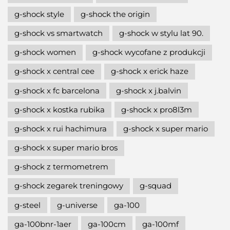
g-shock style
g-shock the origin
g-shock vs smartwatch
g-shock w stylu lat 90.
g-shock women
g-shock wycofane z produkcji
g-shock x central cee
g-shock x erick haze
g-shock x fc barcelona
g-shock x j.balvin
g-shock x kostka rubika
g-shock x pro8l3m
g-shock x rui hachimura
g-shock x super mario
g-shock x super mario bros
g-shock z termometrem
g-shock zegarek treningowy
g-squad
g-steel
g-universe
ga-100
ga-100bnr-1aer
ga-100cm
ga-100mf