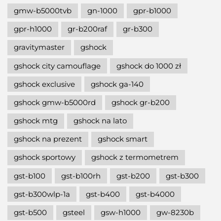
gmw-b5000tvb
gn-1000
gpr-b1000
gpr-h1000
gr-b200raf
gr-b300
gravitymaster
gshock
gshock city camouflage
gshock do 1000 zł
gshock exclusive
gshock ga-140
gshock gmw-b5000rd
gshock gr-b200
gshock mtg
gshock na lato
gshock na prezent
gshock smart
gshock sportowy
gshock z termometrem
gst-b100
gst-b100rh
gst-b200
gst-b300
gst-b300wlp-1a
gst-b400
gst-b4000
gst-b500
gsteel
gsw-h1000
gw-8230b