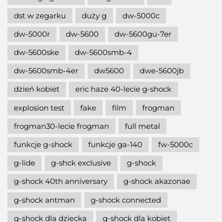
dst w zegarku
duży g
dw-5000c
dw-5000r
dw-5600
dw-5600gu-7er
dw-5600ske
dw-5600smb-4
dw-5600smb-4er
dw5600
dwe-5600jb
dzień kobiet
eric haze 40-lecie g-shock
explosion test
fake
film
frogman
frogman30-lecie frogman
full metal
funkcje g-shock
funkcje ga-140
fw-5000c
g-lide
g-shck exclusive
g-shock
g-shock 40th anniversary
g-shock akazonae
g-shock antman
g-shock connected
g-shock dla dziecka
g-shock dla kobiet