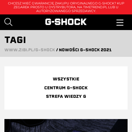
CHCESZ MIEĆ GWARANCJĘ ZAKUPU ORYGINALNEGO G-SHOCK? KUP
ZEGAREK PROSTO U DYSTRYBUTORA, NA
TIMETREND.PL
LUB U
AUTORYZOWANEGO SPRZEDAWCY.
TAGI
WWW.ZIBI.PL/G-SHOCK
/
NOWOŚCI G-SHOCK 2021
WSZYSTKIE
CENTRUM G-SHOCK
STREFA WIEDZY G