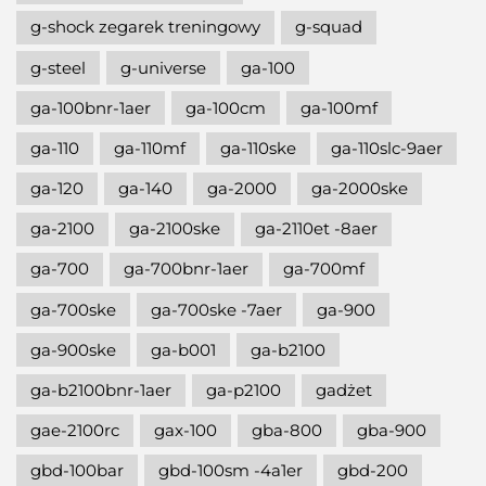
g-shock zegarek treningowy
g-squad
g-steel
g-universe
ga-100
ga-100bnr-1aer
ga-100cm
ga-100mf
ga-110
ga-110mf
ga-110ske
ga-110slc-9aer
ga-120
ga-140
ga-2000
ga-2000ske
ga-2100
ga-2100ske
ga-2110et -8aer
ga-700
ga-700bnr-1aer
ga-700mf
ga-700ske
ga-700ske -7aer
ga-900
ga-900ske
ga-b001
ga-b2100
ga-b2100bnr-1aer
ga-p2100
gadżet
gae-2100rc
gax-100
gba-800
gba-900
gbd-100bar
gbd-100sm -4a1er
gbd-200