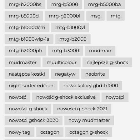
mrg-b2000bs
mrg-b5000
mrg-b5000ba
mrg-b5000d
mrg-g2000bl
msg
mtg
mtg-b1000dcm
mtg-b1000vl
mtg-b1000wlp-1a
mtg-b2000
mtg-b2000ph
mtg-b3000
mudman
mudmaster
muulticolour
najlepsze g-shock
następca kostki
negatyw
neobrite
night surfer edition
nowe kolory gbd-h1000
nowość
nowość g-shock exclusive
nowości
nowości g-shock
nowości g-shock 2021
nowości gshock 2020
nowy mudmaster
nowy tag
octagon
octagon g-shock