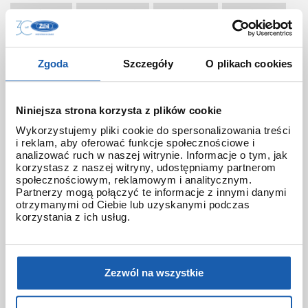
gst-b100
gst-b100rh
gst-b200
gst-b300
gst-b300wlp-1a
gst-b400
gst-b4000
gst-b500
gsteel
gsw-h1000
gw-8230b
Zgoda
Szczegóły
O plikach cookies
gw-9400
gw-9500
gw-b5600
Niniejsza strona korzysta z plików cookie
gwarancja 3+3
gwf
gwf-1000
gwf-a1000
Wykorzystujemy pliki cookie do spersonalizowania treści
gwf-a1000apf
gwf-b1000rbt
gwg-1000
i reklam, aby oferować funkcje społecznościowe i
analizować ruch w naszej witrynie. Informacje o tym, jak
gwg-2000
gwg-2000tlc
gwg-b1000
korzystasz z naszej witryny, udostępniamy partnerom
społecznościowym, reklamowym i analitycznym.
gwr-b1000
gwr-b1000hj
hana-basara
Partnerzy mogą połączyć te informacje z innymi danymi
otrzymanymi od Ciebie lub uzyskanymi podczas
korzystania z ich usług.
hidden talents
honda jet
honey
ignite red
illuminator g-shock
iluminator g-shock
iluminator w zegarku
Zezwól na wszystkie
instrukcja
jak czyścić g-shocka