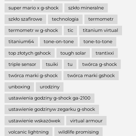
super mario x g-shock
szkło mineralne
szkło szafirowe
technologia
termometr
termometr w g-shock
tic
titanium virtual
titanium64
tone-on-tone
tone-to-tone
top złotych gshock
tough solar
trantixxi
triple sensor
tsuiki
tu
twórca g-shock
twórca marki g-shock
twórca marki gshock
unboxing
urodziny
ustawienia godziny g-shock ga-2100
ustawienie godzinyw zegarku g-shock
ustawienie wskazówek
virtual armour
volcanic lightning
wildlife promising