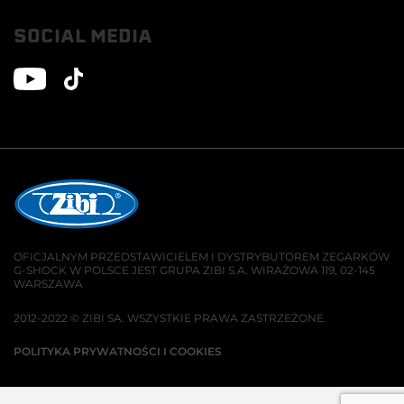
SOCIAL MEDIA
OFICJALNYM PRZEDSTAWICIELEM I DYSTRYBUTOREM ZEGARKÓW
G-SHOCK W POLSCE JEST GRUPA ZIBI S.A. WIRAŻOWA 119, 02-145
WARSZAWA
2012-2022 © ZIBI SA. WSZYSTKIE PRAWA ZASTRZEŻONE.
POLITYKA PRYWATNOŚCI I COOKIES