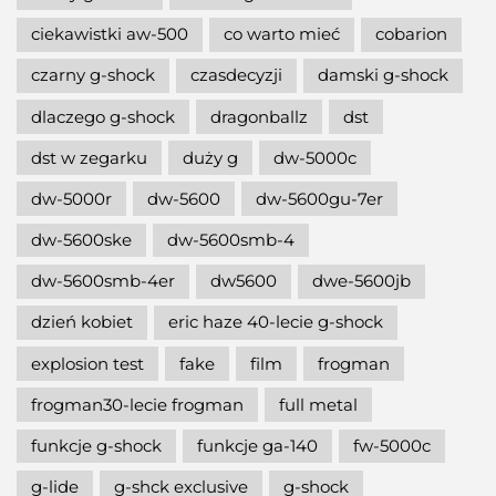
ciekawistki aw-500
co warto mieć
cobarion
czarny g-shock
czasdecyzji
damski g-shock
dlaczego g-shock
dragonballz
dst
dst w zegarku
duży g
dw-5000c
dw-5000r
dw-5600
dw-5600gu-7er
dw-5600ske
dw-5600smb-4
dw-5600smb-4er
dw5600
dwe-5600jb
dzień kobiet
eric haze 40-lecie g-shock
explosion test
fake
film
frogman
frogman30-lecie frogman
full metal
funkcje g-shock
funkcje ga-140
fw-5000c
g-lide
g-shck exclusive
g-shock