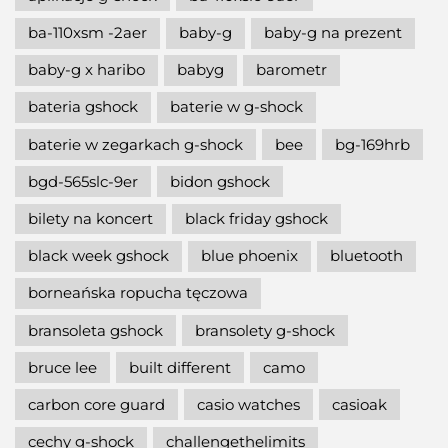
ba-110xsm -2aer
baby-g
baby-g na prezent
baby-g x haribo
babyg
barometr
bateria gshock
baterie w g-shock
baterie w zegarkach g-shock
bee
bg-169hrb
bgd-565slc-9er
bidon gshock
bilety na koncert
black friday gshock
black week gshock
blue phoenix
bluetooth
borneańska ropucha tęczowa
bransoleta gshock
bransolety g-shock
bruce lee
built different
camo
carbon core guard
casio watches
casioak
cechy g-shock
challengethelimits