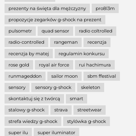
prezenty na święta dla mężczyzny
pro8l3m
propozycje zegarków g-shock na prezent
pulsometr
quad sensor
radio coltrolled
radio-controlled
rangeman
recenzja
recenzja by matej
regulamin konkursu
rose gold
royal air force
rui hachimura
runmageddon
sailor moon
sbm ffestival
sensory
sensory g-shock
skeleton
skontaktuj się z twórcą
smart
stalowy g-shock
strava
streetwear
strefa wiedzy g-shock
stylówka g-shock
super ilu
super iluminator