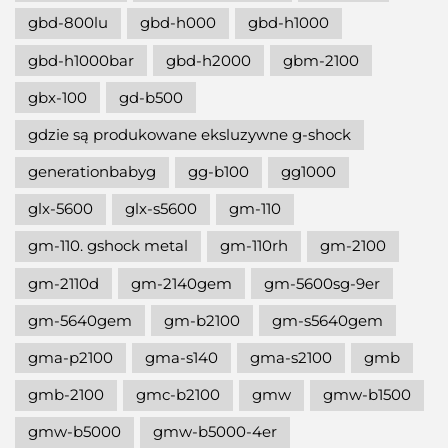
gbd-800lu
gbd-h000
gbd-h1000
gbd-h1000bar
gbd-h2000
gbm-2100
gbx-100
gd-b500
gdzie są produkowane eksluzywne g-shock
generationbabyg
gg-b100
gg1000
glx-5600
glx-s5600
gm-110
gm-110. gshock metal
gm-110rh
gm-2100
gm-2110d
gm-2140gem
gm-5600sg-9er
gm-5640gem
gm-b2100
gm-s5640gem
gma-p2100
gma-s140
gma-s2100
gmb
gmb-2100
gmc-b2100
gmw
gmw-b1500
gmw-b5000
gmw-b5000-4er