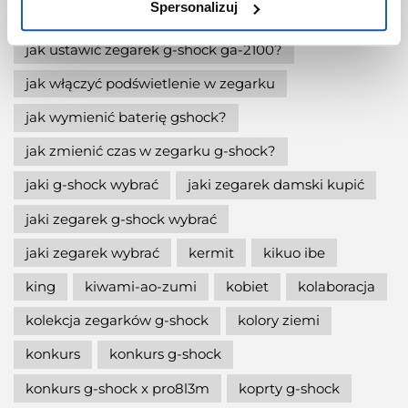
Spersonalizuj
jak skrócić bransoletę w g-shock?
jak ustawić zegarek g-shock ga-2100?
jak włączyć podświetlenie w zegarku
jak wymienić baterię gshock?
jak zmienić czas w zegarku g-shock?
jaki g-shock wybrać
jaki zegarek damski kupić
jaki zegarek g-shock wybrać
jaki zegarek wybrać
kermit
kikuo ibe
king
kiwami-ao-zumi
kobiet
kolaboracja
kolekcja zegarków g-shock
kolory ziemi
konkurs
konkurs g-shock
konkurs g-shock x pro8l3m
koprty g-shock