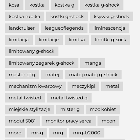
kosa
kostka
kostka g
kostka g-shock
kostka rubika
kostki g-shock
ksywki g-shock
landcruiser
leagueoflegends
liminescencja
limitacja
limitacje
limitka
limitki g-sock
limitowany g-shock
limitowany zegarek g-shock
manga
master of g
matej
matej matej g-shock
mechanizm kwarcowy
meczykipl
metal
metal twisted
metal twisted g
miejskie stylizacje
mister g
moc kobiet
moduł 5081
monitor pracy serca
moon
moro
mr-g
mrg
mrg-b2000