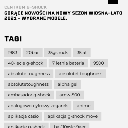
CENTRUM G-SHOCK
GORĄCE NOWOŚCI NA NOWY SEZON WIOSNA-LATO
2021 – WYBRANE MODELE.
TAGI
1983
20bar
35gshock
35lat
40-lecie g-shock
7 letnia bateria
9500
absolute toughness
absolutet toughness
absolutetoughness
alpha gel
ambasador g-shock
amw-500
analogowo-cyfrowy zegarek
anime
aplikacja casio
aplikacja g-shock move
aplikacje g-shock
ba-110xslc-9aer