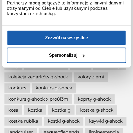
Partnerzy mogą połączyć te informacje z innymi danymi
otrzymanymi od Ciebie lub uzyskanymi podczas
jak wymienić baterię gshock?
korzystania z ich usług.
jak zmienić czas w zegarku g-shock?
jaki g-shock wybrać
jaki zegarek damski kupić
Zezwól na wszystkie
jaki zegarek g-shock wybrać
jaki zegarek wybrać
kermit
kikuo ibe
Spersonalizuj
king
kiwami-ao-zumi
kobiet
kolaboracja
kolekcja zegarków g-shock
kolory ziemi
konkurs
konkurs g-shock
konkurs g-shock x pro8l3m
koprty g-shock
kosa
kostka
kostka g
kostka g-shock
kostka rubika
kostki g-shock
ksywki g-shock
landcruiser
leagueoflegends
liminescencja