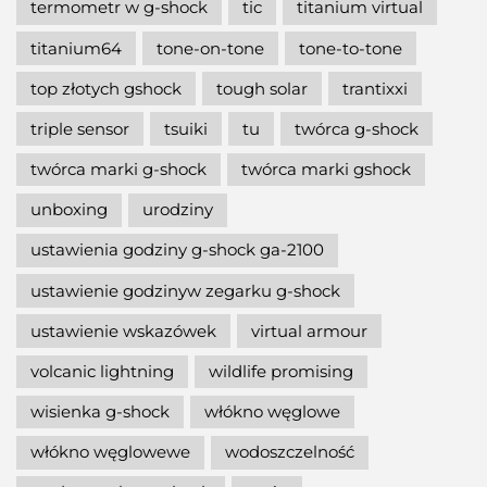
termometr w g-shock
tic
titanium virtual
titanium64
tone-on-tone
tone-to-tone
top złotych gshock
tough solar
trantixxi
triple sensor
tsuiki
tu
twórca g-shock
twórca marki g-shock
twórca marki gshock
unboxing
urodziny
ustawienia godziny g-shock ga-2100
ustawienie godzinyw zegarku g-shock
ustawienie wskazówek
virtual armour
volcanic lightning
wildlife promising
wisienka g-shock
włókno węglowe
włókno węglowewe
wodoszczelność