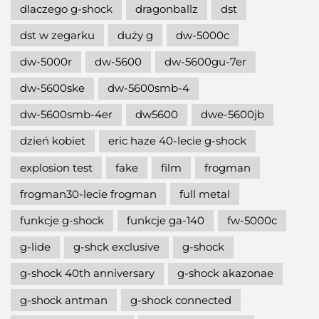
dlaczego g-shock
dragonballz
dst
dst w zegarku
duży g
dw-5000c
dw-5000r
dw-5600
dw-5600gu-7er
dw-5600ske
dw-5600smb-4
dw-5600smb-4er
dw5600
dwe-5600jb
dzień kobiet
eric haze 40-lecie g-shock
explosion test
fake
film
frogman
frogman30-lecie frogman
full metal
funkcje g-shock
funkcje ga-140
fw-5000c
g-lide
g-shck exclusive
g-shock
g-shock 40th anniversary
g-shock akazonae
g-shock antman
g-shock connected