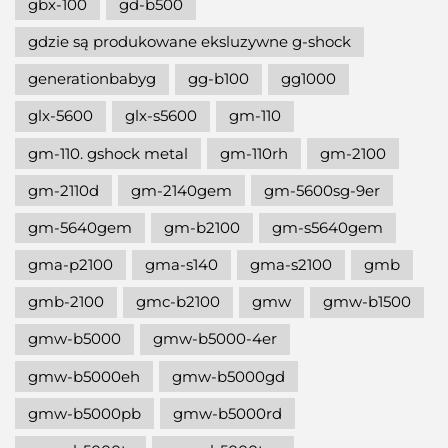
gbx-100
gd-b500
gdzie są produkowane eksluzywne g-shock
generationbabyg
gg-b100
gg1000
glx-5600
glx-s5600
gm-110
gm-110. gshock metal
gm-110rh
gm-2100
gm-2110d
gm-2140gem
gm-5600sg-9er
gm-5640gem
gm-b2100
gm-s5640gem
gma-p2100
gma-s140
gma-s2100
gmb
gmb-2100
gmc-b2100
gmw
gmw-b1500
gmw-b5000
gmw-b5000-4er
gmw-b5000eh
gmw-b5000gd
gmw-b5000pb
gmw-b5000rd