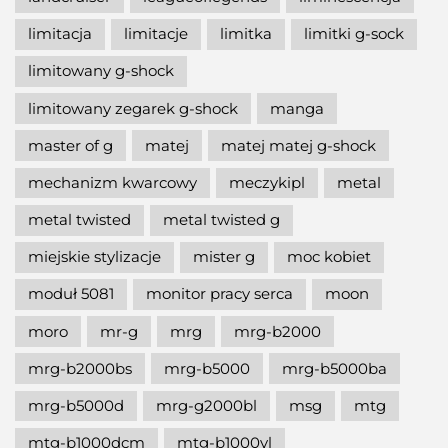
limitacja
limitacje
limitka
limitki g-sock
limitowany g-shock
limitowany zegarek g-shock
manga
master of g
matej
matej matej g-shock
mechanizm kwarcowy
meczykipl
metal
metal twisted
metal twisted g
miejskie stylizacje
mister g
moc kobiet
moduł 5081
monitor pracy serca
moon
moro
mr-g
mrg
mrg-b2000
mrg-b2000bs
mrg-b5000
mrg-b5000ba
mrg-b5000d
mrg-g2000bl
msg
mtg
mtg-b1000dcm
mtg-b1000vl