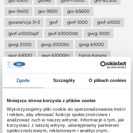
gst-b500
gsteel
gsw-h1000
gw-8230b
gw-9400
gw-9500
gw-b5600
gwarancja 3+3
gwf
gwf-1000
gwf-a1000
gwf-a1000apf
gwf-b1000rbt
gwg-1000
gwg-2000
gwg-2000tlc
gwg-b1000
gwr-b1000
gwr-b1000hj
hana-basara
hidden talents
honda jet
honey
ignite red
illuminator g-shock
Zgoda
Szczegóły
O plikach cookies
iluminator g-shock
iluminator w zegarku
instrukcja
jak czyścić g-shocka
Niniejsza strona korzysta z plików cookie
Wykorzystujemy pliki cookie do spersonalizowania treści
jak skrócić bransoletę w g-shock?
i reklam, aby oferować funkcje społecznościowe i
analizować ruch w naszej witrynie. Informacje o tym, jak
jak ustawić zegarek g-shock ga-2100?
korzystasz z naszej witryny, udostępniamy partnerom
społecznościowym, reklamowym i analitycznym.
jak włączyć podświetlenie w zegarku