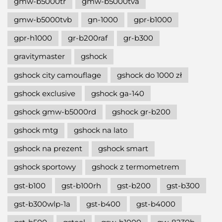
gmw-b5000tr
gmw-b5000tva
gmw-b5000tvb
gn-1000
gpr-b1000
gpr-h1000
gr-b200raf
gr-b300
gravitymaster
gshock
gshock city camouflage
gshock do 1000 zł
gshock exclusive
gshock ga-140
gshock gmw-b5000rd
gshock gr-b200
gshock mtg
gshock na lato
gshock na prezent
gshock smart
gshock sportowy
gshock z termometrem
gst-b100
gst-b100rh
gst-b200
gst-b300
gst-b300wlp-1a
gst-b400
gst-b4000