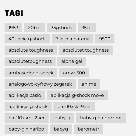
TAGI
1983
20bar
35gshock
35lat
40-lecie g-shock
7 letnia bateria
9500
absolute toughness
absolutet toughness
absolutetoughness
alpha gel
ambasador g-shock
amw-500
analogowo-cyfrowy zegarek
anime
aplikacja casio
aplikacja g-shock move
aplikacje g-shock
ba-110xslc-9aer
ba-110xsm -2aer
baby-g
baby-g na prezent
baby-g x haribo
babyg
barometr