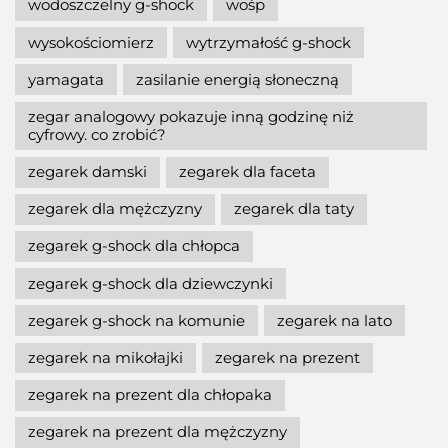
wodoszczelny g-shock
wośp
wysokościomierz
wytrzymałość g-shock
yamagata
zasilanie energią słoneczną
zegar analogowy pokazuje inną godzinę niż
cyfrowy. co zrobić?
zegarek damski
zegarek dla faceta
zegarek dla mężczyzny
zegarek dla taty
zegarek g-shock dla chłopca
zegarek g-shock dla dziewczynki
zegarek g-shock na komunie
zegarek na lato
zegarek na mikołajki
zegarek na prezent
zegarek na prezent dla chłopaka
zegarek na prezent dla mężczyzny