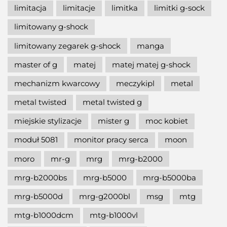
limitacja
limitacje
limitka
limitki g-sock
limitowany g-shock
limitowany zegarek g-shock
manga
master of g
matej
matej matej g-shock
mechanizm kwarcowy
meczykipl
metal
metal twisted
metal twisted g
miejskie stylizacje
mister g
moc kobiet
moduł 5081
monitor pracy serca
moon
moro
mr-g
mrg
mrg-b2000
mrg-b2000bs
mrg-b5000
mrg-b5000ba
mrg-b5000d
mrg-g2000bl
msg
mtg
mtg-b1000dcm
mtg-b1000vl