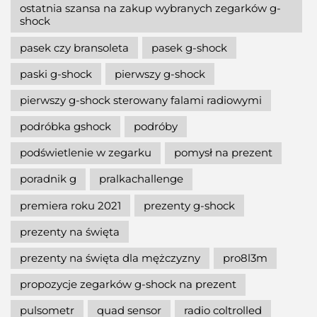
ostatnia szansa na zakup wybranych zegarków g-
shock
pasek czy bransoleta
pasek g-shock
paski g-shock
pierwszy g-shock
pierwszy g-shock sterowany falami radiowymi
podróbka gshock
podróby
podświetlenie w zegarku
pomysł na prezent
poradnik g
pralkachallenge
premiera roku 2021
prezenty g-shock
prezenty na święta
prezenty na święta dla mężczyzny
pro8l3m
propozycje zegarków g-shock na prezent
pulsometr
quad sensor
radio coltrolled