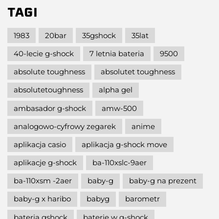
TAGI
1983
20bar
35gshock
35lat
40-lecie g-shock
7 letnia bateria
9500
absolute toughness
absolutet toughness
absolutetoughness
alpha gel
ambasador g-shock
amw-500
analogowo-cyfrowy zegarek
anime
aplikacja casio
aplikacja g-shock move
aplikacje g-shock
ba-110xslc-9aer
ba-110xsm -2aer
baby-g
baby-g na prezent
baby-g x haribo
babyg
barometr
bateria gshock
baterie w g-shock