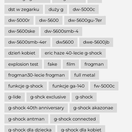
dst w zegarku
duży g
dw-5000c
dw-5000r
dw-5600
dw-5600gu-7er
dw-5600ske
dw-5600smb-4
dw-5600smb-4er
dw5600
dwe-5600jb
dzień kobiet
eric haze 40-lecie g-shock
explosion test
fake
film
frogman
frogman30-lecie frogman
full metal
funkcje g-shock
funkcje ga-140
fw-5000c
g-lide
g-shck exclusive
g-shock
g-shock 40th anniversary
g-shock akazonae
g-shock antman
g-shock connected
g-shock dla dziecka
g-shock dla kobiet