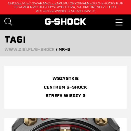
CHCESZ MIEĆ GWARANCJĘ ZAKUPU ORYGINALNEGO G-SHOCK? KUP
ZEGAREK PROSTO U DYSTRYBUTORA, NA
TIMETREND.PL
LUB U
AUTORYZOWANEGO SPRZEDAWCY.
TAGI
WWW.ZIBI.PL/G-SHOCK
/
MR-G
WSZYSTKIE
CENTRUM G-SHOCK
STREFA WIEDZY G