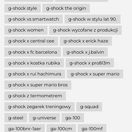
g-shock style
g-shock the origin
g-shock vs smartwatch
g-shock w stylu lat 90.
g-shock women
g-shock wycofane z produkcji
g-shock x central cee
g-shock x erick haze
g-shock x fc barcelona
g-shock x j.balvin
g-shock x kostka rubika
g-shock x pro8l3m
g-shock x rui hachimura
g-shock x super mario
g-shock x super mario bros
g-shock z termometrem
g-shock zegarek treningowy
g-squad
g-steel
g-universe
ga-100
ga-100bnr-1aer
ga-100cm
ga-100mf