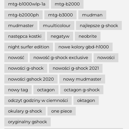
mtg-b1000wlp-1a
mtg-b2000
mtg-b2000ph
mtg-b3000
mudman
mudmaster
muulticolour
najlepsze g-shock
następca kostki
negatyw
neobrite
night surfer edition
nowe kolory gbd-h1000
nowość
nowość g-shock exclusive
nowości
nowości g-shock
nowości g-shock 2021
nowości gshock 2020
nowy mudmaster
nowy tag
octagon
octagon g-shock
odczyt godziny w ciemności
oktagon
okulary g-shock
one piece
oryginalny gshock