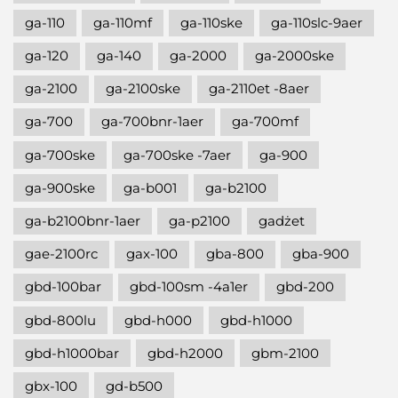
ga-110
ga-110mf
ga-110ske
ga-110slc-9aer
ga-120
ga-140
ga-2000
ga-2000ske
ga-2100
ga-2100ske
ga-2110et -8aer
ga-700
ga-700bnr-1aer
ga-700mf
ga-700ske
ga-700ske -7aer
ga-900
ga-900ske
ga-b001
ga-b2100
ga-b2100bnr-1aer
ga-p2100
gadżet
gae-2100rc
gax-100
gba-800
gba-900
gbd-100bar
gbd-100sm -4a1er
gbd-200
gbd-800lu
gbd-h000
gbd-h1000
gbd-h1000bar
gbd-h2000
gbm-2100
gbx-100
gd-b500