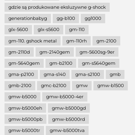
gdzie są produkowane eksluzywne g-shock
generationbabyg
gg-b100
gg1000
glx-5600
glx-s5600
gm-110
gm-110. gshock metal
gm-110rh
gm-2100
gm-2110d
gm-2140gem
gm-5600sg-9er
gm-5640gem
gm-b2100
gm-s5640gem
gma-p2100
gma-s140
gma-s2100
gmb
gmb-2100
gmc-b2100
gmw
gmw-b1500
gmw-b5000
gmw-b5000-4er
gmw-b5000eh
gmw-b5000gd
gmw-b5000pb
gmw-b5000rd
gmw-b5000tr
gmw-b5000tva