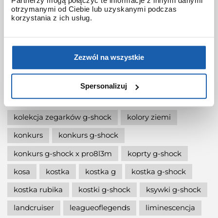
Partnerzy mogą połączyć te informacje z innymi danymi
jak wymienić baterię gshock?
otrzymanymi od Ciebie lub uzyskanymi podczas
korzystania z ich usług.
jak zmienić czas w zegarku g-shock?
jaki g-shock wybrać
jaki zegarek damski kupić
Zezwól na wszystkie
jaki zegarek g-shock wybrać
jaki zegarek wybrać
kermit
kikuo ibe
Spersonalizuj
king
kiwami-ao-zumi
kobiet
kolaboracja
kolekcja zegarków g-shock
kolory ziemi
konkurs
konkurs g-shock
konkurs g-shock x pro8l3m
koprty g-shock
kosa
kostka
kostka g
kostka g-shock
kostka rubika
kostki g-shock
ksywki g-shock
landcruiser
leagueoflegends
liminescencja