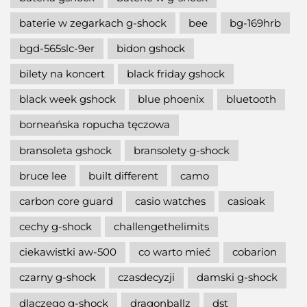
baterie w zegarkach g-shock
bee
bg-169hrb
bgd-565slc-9er
bidon gshock
bilety na koncert
black friday gshock
black week gshock
blue phoenix
bluetooth
borneańska ropucha tęczowa
bransoleta gshock
bransolety g-shock
bruce lee
built different
camo
carbon core guard
casio watches
casioak
cechy g-shock
challengethelimits
ciekawistki aw-500
co warto mieć
cobarion
czarny g-shock
czasdecyzji
damski g-shock
dlaczego g-shock
dragonballz
dst