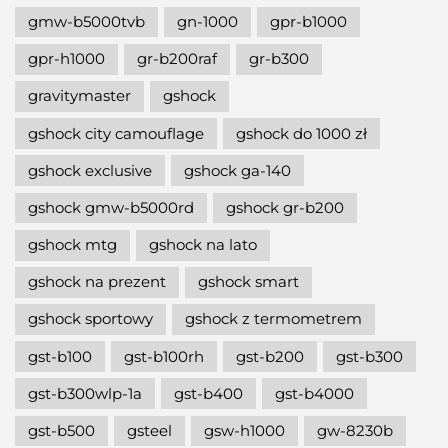
gmw-b5000tvb
gn-1000
gpr-b1000
gpr-h1000
gr-b200raf
gr-b300
gravitymaster
gshock
gshock city camouflage
gshock do 1000 zł
gshock exclusive
gshock ga-140
gshock gmw-b5000rd
gshock gr-b200
gshock mtg
gshock na lato
gshock na prezent
gshock smart
gshock sportowy
gshock z termometrem
gst-b100
gst-b100rh
gst-b200
gst-b300
gst-b300wlp-1a
gst-b400
gst-b4000
gst-b500
gsteel
gsw-h1000
gw-8230b