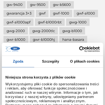
gw-9400
gw-9500
gw-b5600
gwarancja 3+3
gwf
gwf-1000
gwf-a1000
gwf-a1000apf
gwf-b1000rbt
gwg-1000
gwg-2000
gwg-2000tlc
gwg-b1000
gwr-b1000
gwr-b1000hj
hana-basara
hidden talents
honda jet
honey
ignite red
illuminator g-shock
Zgoda
Szczegóły
O plikach cookies
iluminator g-shock
iluminator w zegarku
instrukcja
jak czyścić g-shocka
Niniejsza strona korzysta z plików cookie
jak skrócić bransoletę w g-shock?
Wykorzystujemy pliki cookie do spersonalizowania treści
i reklam, aby oferować funkcje społecznościowe i
jak ustawić zegarek g-shock ga-2100?
analizować ruch w naszej witrynie. Informacje o tym, jak
korzystasz z naszej witryny, udostępniamy partnerom
jak włączyć podświetlenie w zegarku
społecznościowym, reklamowym i analitycznym.