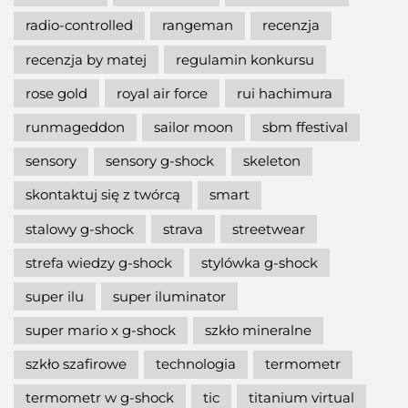
radio-controlled
rangeman
recenzja
recenzja by matej
regulamin konkursu
rose gold
royal air force
rui hachimura
runmageddon
sailor moon
sbm ffestival
sensory
sensory g-shock
skeleton
skontaktuj się z twórcą
smart
stalowy g-shock
strava
streetwear
strefa wiedzy g-shock
stylówka g-shock
super ilu
super iluminator
super mario x g-shock
szkło mineralne
szkło szafirowe
technologia
termometr
termometr w g-shock
tic
titanium virtual