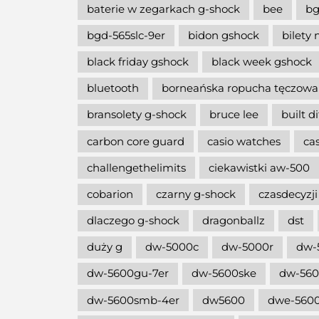
baterie w zegarkach g-shock
bee
bg
bgd-565slc-9er
bidon gshock
bilety 
black friday gshock
black week gshock
bluetooth
borneańska ropucha tęczowa
bransolety g-shock
bruce lee
built d
carbon core guard
casio watches
ca
challengethelimits
ciekawistki aw-500
cobarion
czarny g-shock
czasdecyzji
dlaczego g-shock
dragonballz
dst
duży g
dw-5000c
dw-5000r
dw-
dw-5600gu-7er
dw-5600ske
dw-56
dw-5600smb-4er
dw5600
dwe-5600