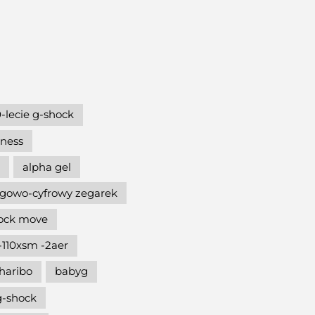
-lecie g-shock
hness
alpha gel
gowo-cyfrowy zegarek
hock move
-110xsm -2aer
haribo
babyg
g-shock