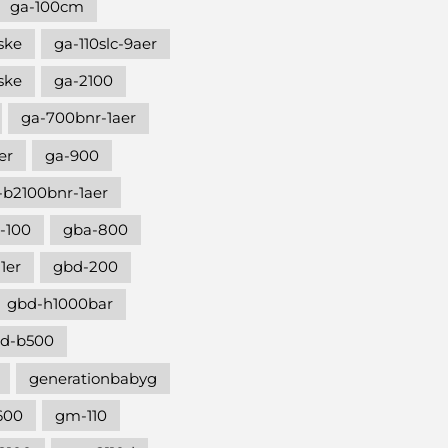
ga-100cm
ske
ga-110slc-9aer
ske
ga-2100
ga-700bnr-1aer
er
ga-900
-b2100bnr-1aer
-100
gba-800
1er
gbd-200
gbd-h1000bar
d-b500
generationbabyg
600
gm-110