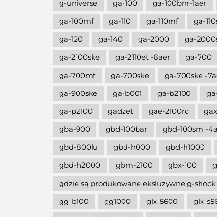
g-universe
ga-100
ga-100bnr-1aer
ga-100mf
ga-110
ga-110mf
ga-110
ga-120
ga-140
ga-2000
ga-2000
ga-2100ske
ga-2110et -8aer
ga-700
ga-700mf
ga-700ske
ga-700ske -7a
ga-900ske
ga-b001
ga-b2100
ga
ga-p2100
gadżet
gae-2100rc
gax
gba-900
gbd-100bar
gbd-100sm -4a
gbd-800lu
gbd-h000
gbd-h1000
gbd-h2000
gbm-2100
gbx-100
g
gdzie są produkowane eksluzywne g-shock
gg-b100
gg1000
glx-5600
glx-s5