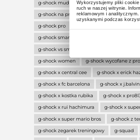
g-shock mudmaster
g-shock na komun
Wykorzystujemy pliki cookie 
ruch w naszej witrynie. Inf
reklamowym i analitycznym. 
g-shock na prezent
g-shock octagon
uzyskanymi podczas korzysta
g-shock pro
g-shock professional
g-
g-shock smartwatch
g-shock style
g
g-shock vs smartwatch
g-shock w stylu l
g-shock women
g-shock wycofane z pro
g-shock x central cee
g-shock x erick ha
g-shock x fc barcelona
g-shock x j.balvin
g-shock x kostka rubika
g-shock x pro8
g-shock x rui hachimura
g-shock x supe
g-shock x super mario bros
g-shock z 
g-shock zegarek treningowy
g-squad