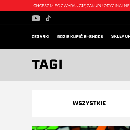
CHCESZ MIEĆ GWARANCJĘ ZAKUPU ORYGINALNEG
SKLEP O
ZEGARKI
GDZIE KUPIĆ G-SHOCK
TAGI
WSZYSTKIE