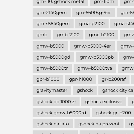
gm-110. gshock metal
gm-110rh
gm-
gm-2140gem
gm-5600sg-9er
gm-5
gm-s5640gem
gma-p2100
gma-s14
gmb
gmb-2100
gmc-b2100
gm
gmw-b5000
gmw-b5000-4er
gmw-
gmw-b5000gd
gmw-b5000pb
gmw
gmw-b5000tr
gmw-b5000tva
gmw-
gpr-b1000
gpr-h1000
gr-b200raf
gravitymaster
gshock
gshock city c
gshock do 1000 zł
gshock exclusive
gshock gmw-b5000rd
gshock gr-b200
gshock na lato
gshock na prezent
g