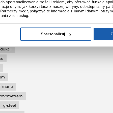
ię
do spersonalizowania treści i reklam, aby oferować funkcje sp
ormacje o tym, jak korzystasz z naszej witryny, udostępniamy p
Partnerzy mogą połączyć te informacje z innymi danymi otrzym
g-shock pol"and"rock
nia z ich usług.
shock protection
-shock the origin
Spersonalizuj
Z
at 90.
dukcji
ze
l3m
r mario
termometrem
g-steel