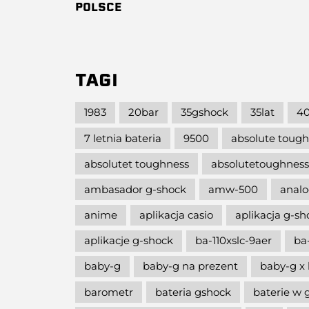
POLSCE
TAGI
1983
20bar
35gshock
35lat
40
7 letnia bateria
9500
absolute toug
absolutet toughness
absolutetoughness
ambasador g-shock
amw-500
analo
anime
aplikacja casio
aplikacja g-s
aplikacje g-shock
ba-110xslc-9aer
ba
baby-g
baby-g na prezent
baby-g x 
barometr
bateria gshock
baterie w 