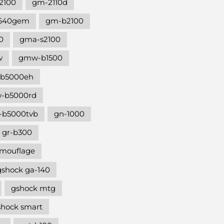
2100
gm-2110d
640gem
gm-b2100
0
gma-s2100
w
gmw-b1500
b5000eh
-b5000rd
b5000tvb
gn-1000
gr-b300
amouflage
gshock ga-140
gshock mtg
shock smart