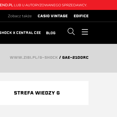
END.PL
LUB U AUTORYZOWANEGO SPRZEDAWCY.
CASIO VINTAGE
EDIFICE
Zobacz także
SHOCK X CENTRAL CEE
BLOG
WWW.ZIBI.PL/G-SHOCK
/
GAE-2100RC
STREFA WIEDZY G