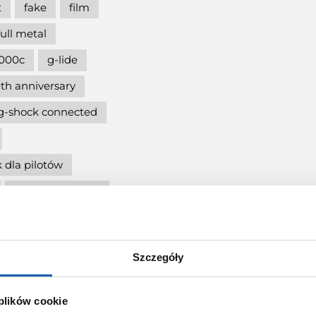
t
fake
film
full metal
000c
g-lide
th anniversary
g-shock connected
 dla pilotów
g-shock eclusive
nd
5600
Szczegóły
cja
g-shock mtg
 plików cookie