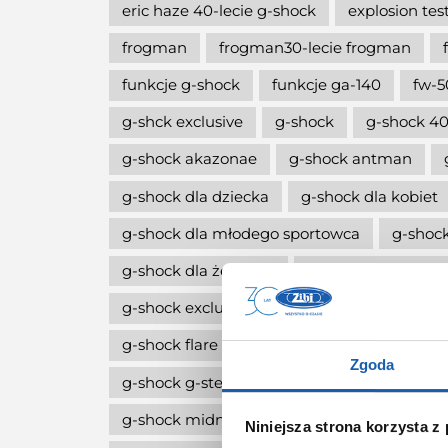
eric haze 40-lecie g-shock
explosion tes
frogman
frogman30-lecie frogman
funkcje g-shock
funkcje ga-140
fw-5
g-shck exclusive
g-shock
g-shock 40
g-shock akazonae
g-shock antman
g-shock dla dziecka
g-shock dla kobiet
g-shock dla młodego sportowca
g-shock
g-shock dla żeglarza
g-shock dw-5600
g-shock exclusive
g-shock fan club pola
g-shock flare red
g-shock g-squa dw-h
Zgoda
g-shock g-steel
g-shock limitowana edy
g-shock midnight green
g-shock move
Niniejsza strona korzysta z