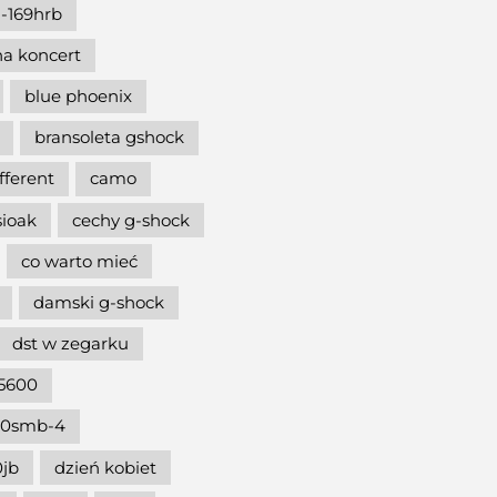
-169hrb
na koncert
blue phoenix
bransoleta gshock
ifferent
camo
sioak
cechy g-shock
co warto mieć
damski g-shock
dst w zegarku
5600
00smb-4
jb
dzień kobiet