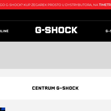
O G-SHOCK? KUP ZEGAREK PROSTO U DYSTRYBUTORA, NA
TIMETR
NLINE
G-
CENTRUM G-SHOCK