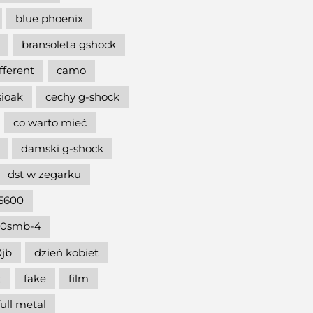
blue phoenix
bransoleta gshock
ifferent
camo
sioak
cechy g-shock
co warto mieć
damski g-shock
dst w zegarku
5600
00smb-4
jb
dzień kobiet
t
fake
film
full metal