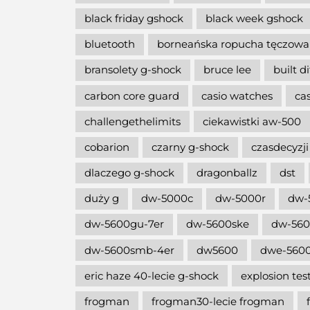
black friday gshock
black week gshock
bluetooth
borneańska ropucha tęczowa
bransolety g-shock
bruce lee
built d
carbon core guard
casio watches
ca
challengethelimits
ciekawistki aw-500
cobarion
czarny g-shock
czasdecyzji
dlaczego g-shock
dragonballz
dst
duży g
dw-5000c
dw-5000r
dw-
dw-5600gu-7er
dw-5600ske
dw-56
dw-5600smb-4er
dw5600
dwe-5600
eric haze 40-lecie g-shock
explosion tes
frogman
frogman30-lecie frogman