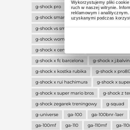
Wykorzystujemy pliki cookie 
g-shock pro
g-shock professional
g-
ruch w naszej witrynie. Inf
reklamowym i analitycznym. 
g-shock smartwatch
g-shock style
g
uzyskanymi podczas korzysta
g-shock vs smartwatch
g-shock w stylu l
g-shock women
g-shock wycofane z pro
g-shock x central cee
g-shock x erick ha
g-shock x fc barcelona
g-shock x j.balvin
g-shock x kostka rubika
g-shock x pro8
g-shock x rui hachimura
g-shock x supe
g-shock x super mario bros
g-shock z 
g-shock zegarek treningowy
g-squad
g-universe
ga-100
ga-100bnr-1aer
ga-100mf
ga-110
ga-110mf
ga-110