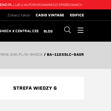
END.PL
LUB U AUTORYZOWANEGO SPRZEDAWCY.
CASIO VINTAGE
EDIFICE
Zobacz także
SHOCK X CENTRAL CEE
BLOG
WW.ZIBI.PL/G-SHOCK
/
BA-110XSLC-9AER
STREFA WIEDZY G