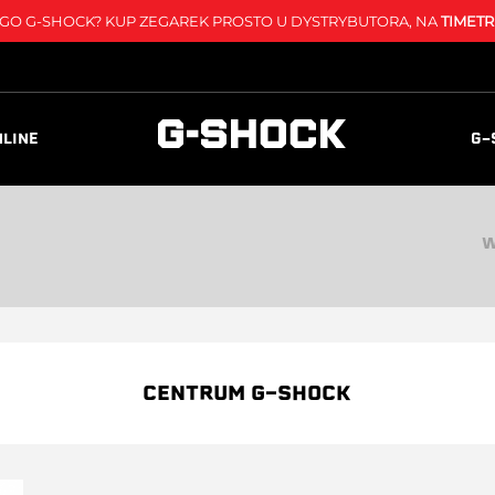
O G-SHOCK? KUP ZEGAREK PROSTO U DYSTRYBUTORA, NA
TIMETR
NLINE
G-
W
CENTRUM G-SHOCK