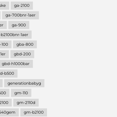
ske
ga-2100
ga-700bnr-1aer
er
ga-900
-b2100bnr-1aer
-100
gba-800
1er
gbd-200
gbd-h1000bar
d-b500
generationbabyg
600
gm-110
2100
gm-2110d
640gem
gm-b2100