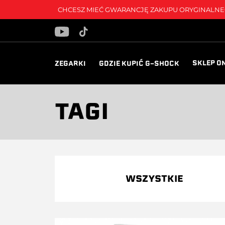
CHCESZ MIEĆ GWARANCJĘ ZAKUPU ORYGINALNEG
SKLEP O
ZEGARKI
GDZIE KUPIĆ G-SHOCK
TAGI
WSZYSTKIE