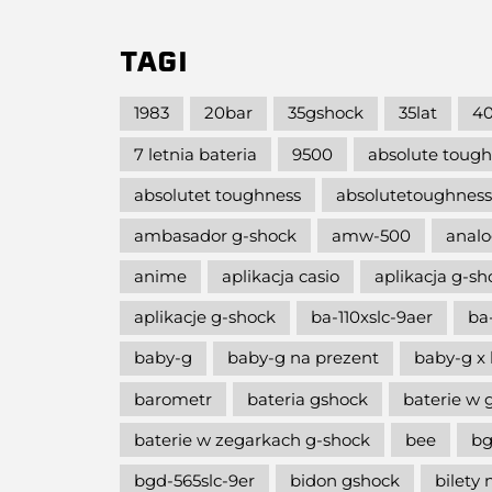
TAGI
1983
20bar
35gshock
35lat
40
7 letnia bateria
9500
absolute toug
absolutet toughness
absolutetoughness
ambasador g-shock
amw-500
analo
anime
aplikacja casio
aplikacja g-s
aplikacje g-shock
ba-110xslc-9aer
ba
baby-g
baby-g na prezent
baby-g x 
barometr
bateria gshock
baterie w 
baterie w zegarkach g-shock
bee
bg
bgd-565slc-9er
bidon gshock
bilety 