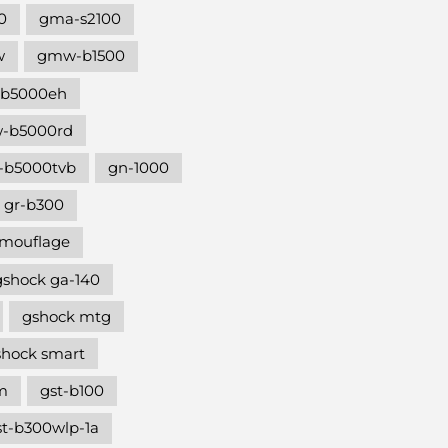
0
gma-s2100
w
gmw-b1500
b5000eh
-b5000rd
b5000tvb
gn-1000
gr-b300
amouflage
gshock ga-140
gshock mtg
shock smart
m
gst-b100
st-b300wlp-1a