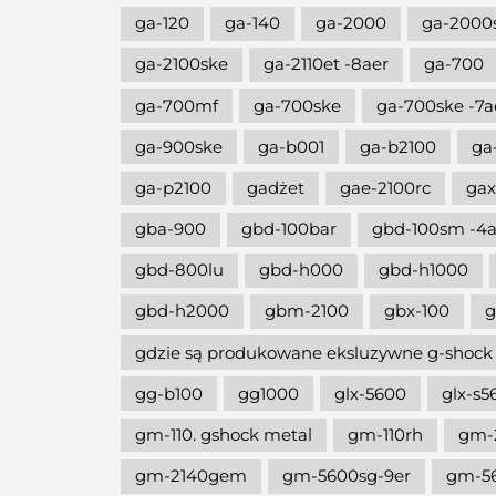
ga-120
ga-140
ga-2000
ga-2000
ga-2100ske
ga-2110et -8aer
ga-700
ga-700mf
ga-700ske
ga-700ske -7a
ga-900ske
ga-b001
ga-b2100
ga
ga-p2100
gadżet
gae-2100rc
gax
gba-900
gbd-100bar
gbd-100sm -4a
gbd-800lu
gbd-h000
gbd-h1000
gbd-h2000
gbm-2100
gbx-100
g
gdzie są produkowane eksluzywne g-shock
gg-b100
gg1000
glx-5600
glx-s5
gm-110. gshock metal
gm-110rh
gm-
gm-2140gem
gm-5600sg-9er
gm-5