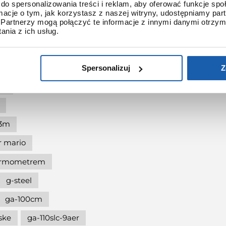
do spersonalizowania treści i reklam, aby oferować funkcje sp
shock protection
ormacje o tym, jak korzystasz z naszej witryny, udostępniamy p
Partnerzy mogą połączyć te informacje z innymi danymi otrzym
-shock the origin
nia z ich usług.
at 90.
dukcji
Spersonalizuj
Z
ze
l3m
r mario
termometrem
g-steel
ga-100cm
ske
ga-110slc-9aer