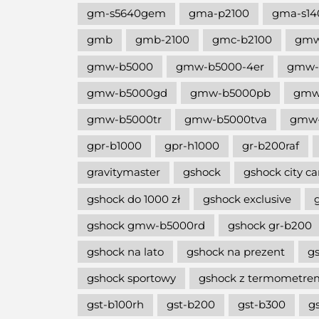
gm-s5640gem
gma-p2100
gma-s14
gmb
gmb-2100
gmc-b2100
gm
gmw-b5000
gmw-b5000-4er
gmw-
gmw-b5000gd
gmw-b5000pb
gmw
gmw-b5000tr
gmw-b5000tva
gmw-
gpr-b1000
gpr-h1000
gr-b200raf
gravitymaster
gshock
gshock city c
gshock do 1000 zł
gshock exclusive
gshock gmw-b5000rd
gshock gr-b200
gshock na lato
gshock na prezent
g
gshock sportowy
gshock z termometre
gst-b100rh
gst-b200
gst-b300
g