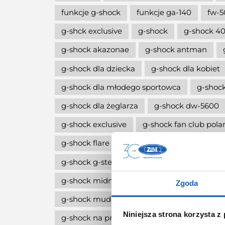
funkcje g-shock
funkcje ga-140
fw-5
g-shck exclusive
g-shock
g-shock 40
g-shock akazonae
g-shock antman
g-shock dla dziecka
g-shock dla kobiet
g-shock dla młodego sportowca
g-shock
g-shock dla żeglarza
g-shock dw-5600
g-shock exclusive
g-shock fan club pola
g-shock flare red
g-shock g-squa dw-h
g-shock g-steel
g-shock limitowana edy
g-shock midnight green
g-shock move
Zgoda
g-shock mudmaster
g-shock na komun
Niniejsza strona korzysta z
g-shock na prezent
g-shock octagon