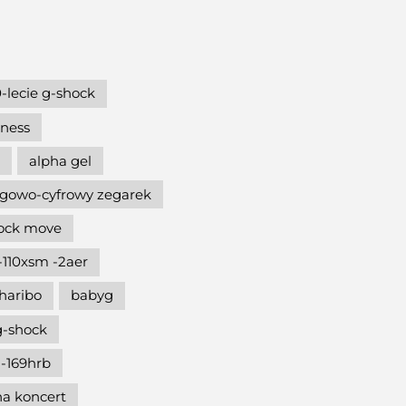
-lecie g-shock
hness
alpha gel
gowo-cyfrowy zegarek
hock move
-110xsm -2aer
haribo
babyg
g-shock
-169hrb
na koncert