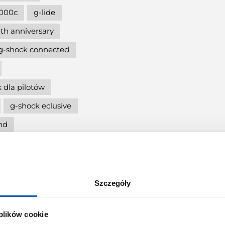
000c
g-lide
th anniversary
g-shock connected
 dla pilotów
g-shock eclusive
nd
5600
cja
g-shock mtg
Szczegóły
ię
 plików cookie
g-shock pol"and"rock