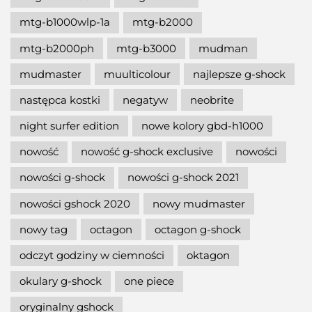
mtg-b1000wlp-1a
mtg-b2000
mtg-b2000ph
mtg-b3000
mudman
mudmaster
muulticolour
najlepsze g-shock
następca kostki
negatyw
neobrite
night surfer edition
nowe kolory gbd-h1000
nowość
nowość g-shock exclusive
nowości
nowości g-shock
nowości g-shock 2021
nowości gshock 2020
nowy mudmaster
nowy tag
octagon
octagon g-shock
odczyt godziny w ciemności
oktagon
okulary g-shock
one piece
oryginalny gshock