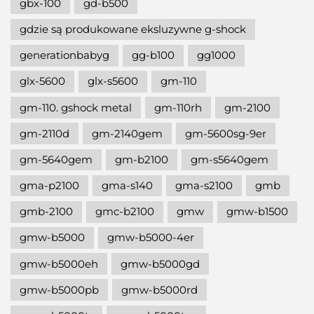
gbx-100
gd-b500
gdzie są produkowane eksluzywne g-shock
generationbabyg
gg-b100
gg1000
glx-5600
glx-s5600
gm-110
gm-110. gshock metal
gm-110rh
gm-2100
gm-2110d
gm-2140gem
gm-5600sg-9er
gm-5640gem
gm-b2100
gm-s5640gem
gma-p2100
gma-s140
gma-s2100
gmb
gmb-2100
gmc-b2100
gmw
gmw-b1500
gmw-b5000
gmw-b5000-4er
gmw-b5000eh
gmw-b5000gd
gmw-b5000pb
gmw-b5000rd