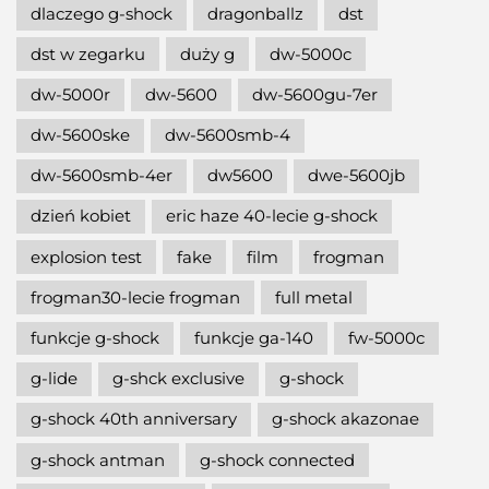
dlaczego g-shock
dragonballz
dst
dst w zegarku
duży g
dw-5000c
dw-5000r
dw-5600
dw-5600gu-7er
dw-5600ske
dw-5600smb-4
dw-5600smb-4er
dw5600
dwe-5600jb
dzień kobiet
eric haze 40-lecie g-shock
explosion test
fake
film
frogman
frogman30-lecie frogman
full metal
funkcje g-shock
funkcje ga-140
fw-5000c
g-lide
g-shck exclusive
g-shock
g-shock 40th anniversary
g-shock akazonae
g-shock antman
g-shock connected