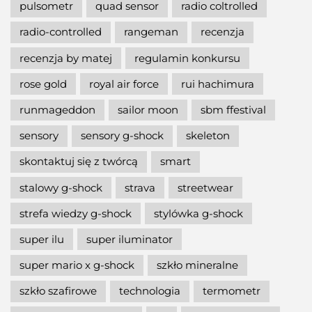
pulsometr
quad sensor
radio coltrolled
radio-controlled
rangeman
recenzja
recenzja by matej
regulamin konkursu
rose gold
royal air force
rui hachimura
runmageddon
sailor moon
sbm ffestival
sensory
sensory g-shock
skeleton
skontaktuj się z twórcą
smart
stalowy g-shock
strava
streetwear
strefa wiedzy g-shock
stylówka g-shock
super ilu
super iluminator
super mario x g-shock
szkło mineralne
szkło szafirowe
technologia
termometr