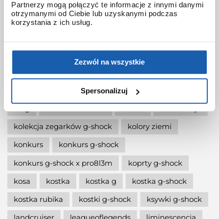
Partnerzy mogą połączyć te informacje z innymi danymi
otrzymanymi od Ciebie lub uzyskanymi podczas
jak wymienić baterię gshock?
korzystania z ich usług.
jak zmienić czas w zegarku g-shock?
jaki g-shock wybrać
jaki zegarek damski kupić
Zezwól na wszystkie
jaki zegarek g-shock wybrać
jaki zegarek wybrać
kermit
kikuo ibe
Spersonalizuj
king
kiwami-ao-zumi
kobiet
kolaboracja
kolekcja zegarków g-shock
kolory ziemi
konkurs
konkurs g-shock
konkurs g-shock x pro8l3m
koprty g-shock
kosa
kostka
kostka g
kostka g-shock
kostka rubika
kostki g-shock
ksywki g-shock
landcruiser
leagueoflegends
liminescencja