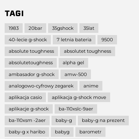
TAGI
1983
20bar
35gshock
35lat
40-lecie g-shock
7 letnia bateria
9500
absolute toughness
absolutet toughness
absolutetoughness
alpha gel
ambasador g-shock
amw-500
analogowo-cyfrowy zegarek
anime
aplikacja casio
aplikacja g-shock move
aplikacje g-shock
ba-110xslc-9aer
ba-110xsm -2aer
baby-g
baby-g na prezent
baby-g x haribo
babyg
barometr