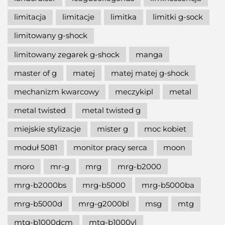
limitacja
limitacje
limitka
limitki g-sock
limitowany g-shock
limitowany zegarek g-shock
manga
master of g
matej
matej matej g-shock
mechanizm kwarcowy
meczykipl
metal
metal twisted
metal twisted g
miejskie stylizacje
mister g
moc kobiet
moduł 5081
monitor pracy serca
moon
moro
mr-g
mrg
mrg-b2000
mrg-b2000bs
mrg-b5000
mrg-b5000ba
mrg-b5000d
mrg-g2000bl
msg
mtg
mtg-b1000dcm
mtg-b1000vl