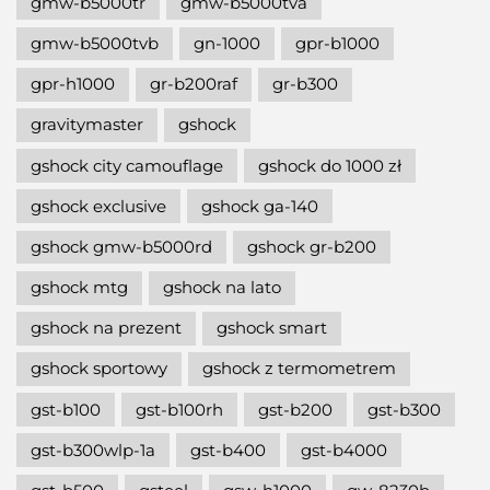
gmw-b5000tr
gmw-b5000tva
gmw-b5000tvb
gn-1000
gpr-b1000
gpr-h1000
gr-b200raf
gr-b300
gravitymaster
gshock
gshock city camouflage
gshock do 1000 zł
gshock exclusive
gshock ga-140
gshock gmw-b5000rd
gshock gr-b200
gshock mtg
gshock na lato
gshock na prezent
gshock smart
gshock sportowy
gshock z termometrem
gst-b100
gst-b100rh
gst-b200
gst-b300
gst-b300wlp-1a
gst-b400
gst-b4000