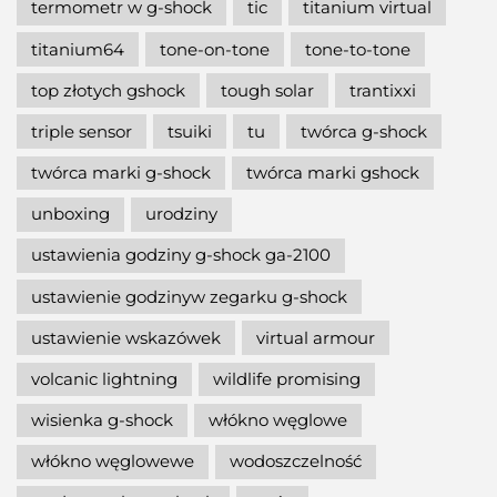
termometr w g-shock
tic
titanium virtual
titanium64
tone-on-tone
tone-to-tone
top złotych gshock
tough solar
trantixxi
triple sensor
tsuiki
tu
twórca g-shock
twórca marki g-shock
twórca marki gshock
unboxing
urodziny
ustawienia godziny g-shock ga-2100
ustawienie godzinyw zegarku g-shock
ustawienie wskazówek
virtual armour
volcanic lightning
wildlife promising
wisienka g-shock
włókno węglowe
włókno węglowewe
wodoszczelność