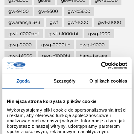
gst-b500
gsteel
gsw-h1000
gw-8230b
gw-9400
gw-9500
gw-b5600
gwarancja 3+3
gwf
gwf-1000
gwf-a1000
gwf-a1000apf
gwf-b1000rbt
gwg-1000
gwg-2000
gwg-2000tlc
gwg-b1000
gwr-b1000
gwr-b1000hj
hana-basara
hidden talents
honda jet
honey
ignite red
illuminator g-shock
Zgoda
Szczegóły
O plikach cookies
iluminator g-shock
iluminator w zegarku
instrukcja
jak czyścić g-shocka
Niniejsza strona korzysta z plików cookie
Wykorzystujemy pliki cookie do spersonalizowania treści
jak skrócić bransoletę w g-shock?
i reklam, aby oferować funkcje społecznościowe i
analizować ruch w naszej witrynie. Informacje o tym, jak
jak ustawić zegarek g-shock ga-2100?
korzystasz z naszej witryny, udostępniamy partnerom
społecznościowym, reklamowym i analitycznym.
jak włączyć podświetlenie w zegarku