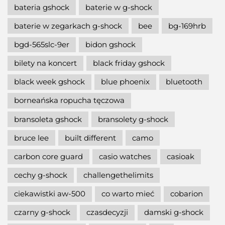
bateria gshock
baterie w g-shock
baterie w zegarkach g-shock
bee
bg-169hrb
bgd-565slc-9er
bidon gshock
bilety na koncert
black friday gshock
black week gshock
blue phoenix
bluetooth
borneańska ropucha tęczowa
bransoleta gshock
bransolety g-shock
bruce lee
built different
camo
carbon core guard
casio watches
casioak
cechy g-shock
challengethelimits
ciekawistki aw-500
co warto mieć
cobarion
czarny g-shock
czasdecyzji
damski g-shock