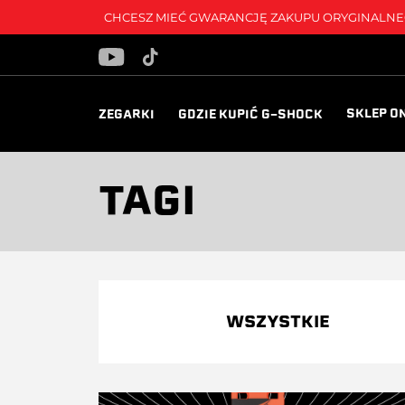
CHCESZ MIEĆ GWARANCJĘ ZAKUPU ORYGINALNEG
SKLEP O
ZEGARKI
GDZIE KUPIĆ G-SHOCK
TAGI
WSZYSTKIE