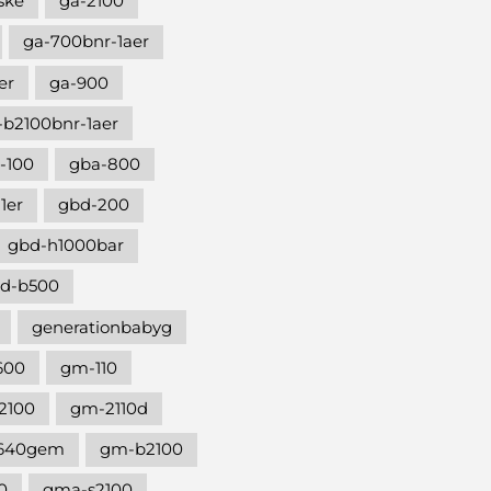
ske
ga-2100
ga-700bnr-1aer
er
ga-900
-b2100bnr-1aer
-100
gba-800
1er
gbd-200
gbd-h1000bar
d-b500
generationbabyg
600
gm-110
2100
gm-2110d
640gem
gm-b2100
0
gma-s2100