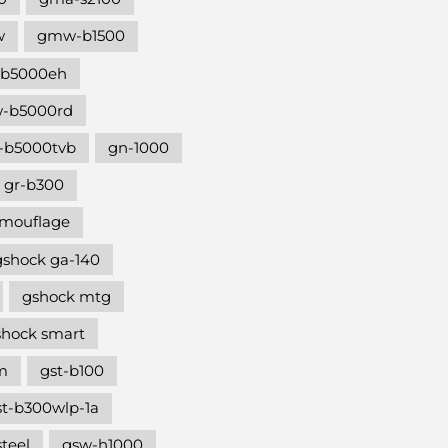
w
gmw-b1500
b5000eh
-b5000rd
b5000tvb
gn-1000
gr-b300
amouflage
gshock ga-140
gshock mtg
shock smart
m
gst-b100
st-b300wlp-1a
teel
gsw-h1000