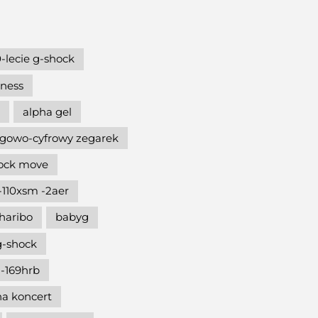
-lecie g-shock
hness
alpha gel
gowo-cyfrowy zegarek
hock move
-110xsm -2aer
haribo
babyg
g-shock
-169hrb
na koncert