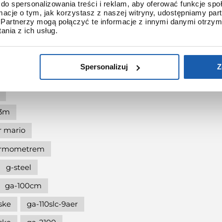
shock protection
do spersonalizowania treści i reklam, aby oferować funkcje sp
ormacje o tym, jak korzystasz z naszej witryny, udostępniamy p
-shock the origin
Partnerzy mogą połączyć te informacje z innymi danymi otrzym
nia z ich usług.
at 90.
dukcji
Spersonalizuj
Z
ze
l3m
r mario
termometrem
g-steel
ga-100cm
ske
ga-110slc-9aer