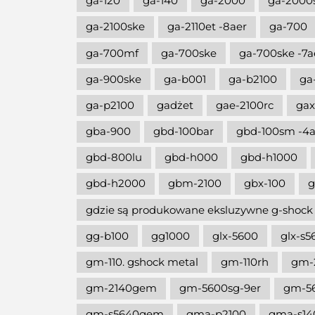
ga-120
ga-140
ga-2000
ga-2000
ga-2100ske
ga-2110et -8aer
ga-700
ga-700mf
ga-700ske
ga-700ske -7a
ga-900ske
ga-b001
ga-b2100
ga
ga-p2100
gadżet
gae-2100rc
gax
gba-900
gbd-100bar
gbd-100sm -4a
gbd-800lu
gbd-h000
gbd-h1000
gbd-h2000
gbm-2100
gbx-100
g
gdzie są produkowane eksluzywne g-shock
gg-b100
gg1000
glx-5600
glx-s5
gm-110. gshock metal
gm-110rh
gm-
gm-2140gem
gm-5600sg-9er
gm-5
gm-s5640gem
gma-p2100
gma-s14