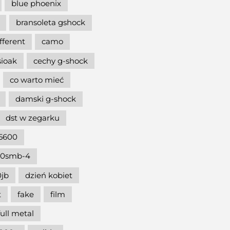
blue phoenix
bransoleta gshock
ifferent
camo
sioak
cechy g-shock
co warto mieć
damski g-shock
dst w zegarku
5600
00smb-4
jb
dzień kobiet
t
fake
film
full metal