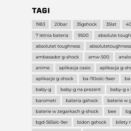
TAGI
1983
20bar
35gshock
35lat
40
7 letnia bateria
9500
absolute toug
absolutet toughness
absolutetoughness
ambasador g-shock
amw-500
analo
anime
aplikacja casio
aplikacja g-s
aplikacje g-shock
ba-110xslc-9aer
ba
baby-g
baby-g na prezent
baby-g x 
barometr
bateria gshock
baterie w 
baterie w zegarkach g-shock
bee
bg
bgd-565slc-9er
bidon gshock
bilety 