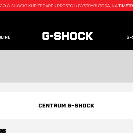
O G-SHOCK? KUP ZEGAREK PROSTO U DYSTRYBUTORA, NA
TIMETR
NLINE
G-
CENTRUM G-SHOCK