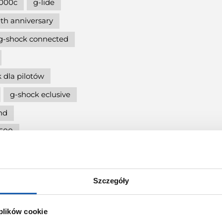
000c
g-lide
th anniversary
g-shock connected
 dla pilotów
g-shock eclusive
nd
5600
cja
g-shock mtg
Szczegóły
ię
g-shock pol"and"rock
 plików cookie