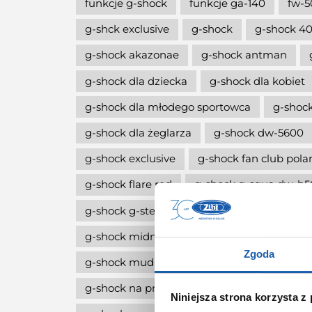
funkcje g-shock
funkcje ga-140
fw-5
g-shck exclusive
g-shock
g-shock 40
g-shock akazonae
g-shock antman
g-shock dla dziecka
g-shock dla kobiet
g-shock dla młodego sportowca
g-shock
g-shock dla żeglarza
g-shock dw-5600
g-shock exclusive
g-shock fan club pola
g-shock flare red
g-shock g-squa dw-h
g-shock g-steel
g-shock limitowana edy
g-shock midnight green
g-shock move
Zgoda
g-shock mudmaster
g-shock na komun
g-shock na prezent
g-shock octagon
Niniejsza strona korzysta z