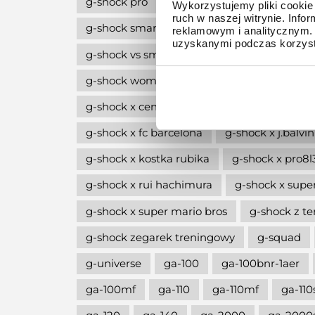
g-shock pro
g-shock professional
g-
Wykorzystujemy pliki cookie 
ruch w naszej witrynie. Inf
g-shock smartwatch
g-shock style
g
reklamowym i analitycznym. 
uzyskanymi podczas korzysta
g-shock vs smartwatch
g-shock w stylu l
g-shock women
g-shock wycofane z pro
g-shock x central cee
g-shock x erick ha
g-shock x fc barcelona
g-shock x j.balvin
g-shock x kostka rubika
g-shock x pro8
g-shock x rui hachimura
g-shock x supe
g-shock x super mario bros
g-shock z 
g-shock zegarek treningowy
g-squad
g-universe
ga-100
ga-100bnr-1aer
ga-100mf
ga-110
ga-110mf
ga-110