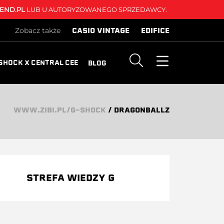
END.PL
LUB U AUTORYZOWANEGO SPRZEDAWCY.
CASIO VINTAGE
EDIFICE
Zobacz także
SHOCK X CENTRAL CEE
BLOG
WWW.ZIBI.PL/G-SHOCK
/
DRAGONBALLZ
STREFA WIEDZY G