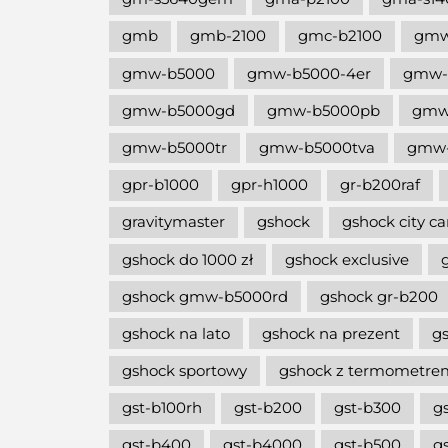
gmb
gmb-2100
gmc-b2100
gm
gmw-b5000
gmw-b5000-4er
gmw-
gmw-b5000gd
gmw-b5000pb
gmw
gmw-b5000tr
gmw-b5000tva
gmw-
gpr-b1000
gpr-h1000
gr-b200raf
gravitymaster
gshock
gshock city c
gshock do 1000 zł
gshock exclusive
gshock gmw-b5000rd
gshock gr-b200
gshock na lato
gshock na prezent
g
gshock sportowy
gshock z termometre
gst-b100rh
gst-b200
gst-b300
g
gst-b400
gst-b4000
gst-b500
gs