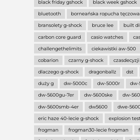
black friday gshock
black week gshock
bluetooth
borneańska ropucha tęczowa
bransolety g-shock
bruce lee
built d
carbon core guard
casio watches
ca
challengethelimits
ciekawistki aw-500
cobarion
czarny g-shock
czasdecyzji
dlaczego g-shock
dragonballz
dst
duży g
dw-5000c
dw-5000r
dw-
dw-5600gu-7er
dw-5600ske
dw-56
dw-5600smb-4er
dw5600
dwe-5600
eric haze 40-lecie g-shock
explosion tes
frogman
frogman30-lecie frogman