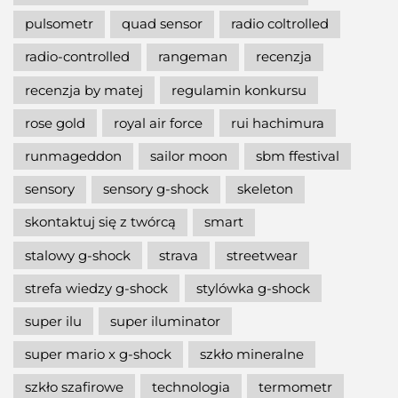
pulsometr
quad sensor
radio coltrolled
radio-controlled
rangeman
recenzja
recenzja by matej
regulamin konkursu
rose gold
royal air force
rui hachimura
runmageddon
sailor moon
sbm ffestival
sensory
sensory g-shock
skeleton
skontaktuj się z twórcą
smart
stalowy g-shock
strava
streetwear
strefa wiedzy g-shock
stylówka g-shock
super ilu
super iluminator
super mario x g-shock
szkło mineralne
szkło szafirowe
technologia
termometr