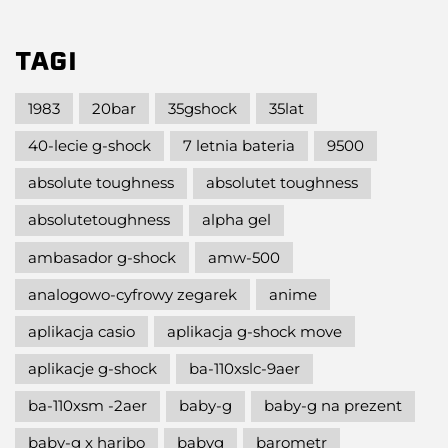
TAGI
1983
20bar
35gshock
35lat
40-lecie g-shock
7 letnia bateria
9500
absolute toughness
absolutet toughness
absolutetoughness
alpha gel
ambasador g-shock
amw-500
analogowo-cyfrowy zegarek
anime
aplikacja casio
aplikacja g-shock move
aplikacje g-shock
ba-110xslc-9aer
ba-110xsm -2aer
baby-g
baby-g na prezent
baby-g x haribo
babyg
barometr