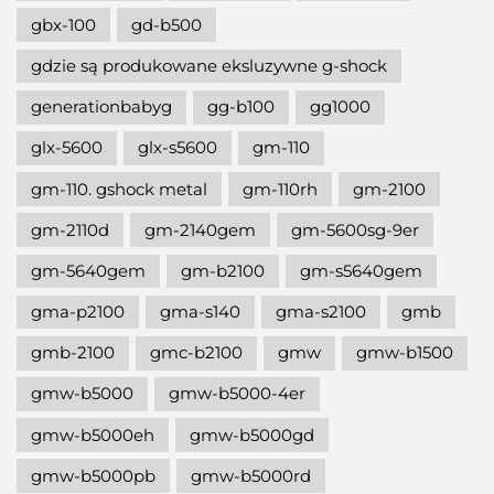
gbx-100
gd-b500
gdzie są produkowane eksluzywne g-shock
generationbabyg
gg-b100
gg1000
glx-5600
glx-s5600
gm-110
gm-110. gshock metal
gm-110rh
gm-2100
gm-2110d
gm-2140gem
gm-5600sg-9er
gm-5640gem
gm-b2100
gm-s5640gem
gma-p2100
gma-s140
gma-s2100
gmb
gmb-2100
gmc-b2100
gmw
gmw-b1500
gmw-b5000
gmw-b5000-4er
gmw-b5000eh
gmw-b5000gd
gmw-b5000pb
gmw-b5000rd