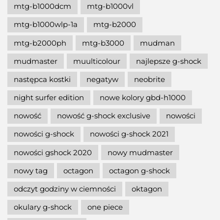
mtg-b1000dcm
mtg-b1000vl
mtg-b1000wlp-1a
mtg-b2000
mtg-b2000ph
mtg-b3000
mudman
mudmaster
muulticolour
najlepsze g-shock
następca kostki
negatyw
neobrite
night surfer edition
nowe kolory gbd-h1000
nowość
nowość g-shock exclusive
nowości
nowości g-shock
nowości g-shock 2021
nowości gshock 2020
nowy mudmaster
nowy tag
octagon
octagon g-shock
odczyt godziny w ciemności
oktagon
okulary g-shock
one piece