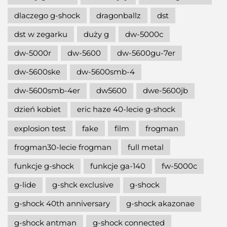
dlaczego g-shock
dragonballz
dst
dst w zegarku
duży g
dw-5000c
dw-5000r
dw-5600
dw-5600gu-7er
dw-5600ske
dw-5600smb-4
dw-5600smb-4er
dw5600
dwe-5600jb
dzień kobiet
eric haze 40-lecie g-shock
explosion test
fake
film
frogman
frogman30-lecie frogman
full metal
funkcje g-shock
funkcje ga-140
fw-5000c
g-lide
g-shck exclusive
g-shock
g-shock 40th anniversary
g-shock akazonae
g-shock antman
g-shock connected