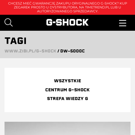
CHCESZ MIEĆ GWARANCJĘ ZAKUPU ORYGINALNEGO G-SHOCK? KUP
ZEGAREK PROSTO U DYSTRYBUTORA, NA
TIMETREND.PL
LUB U
AUTORYZOWANEGO SPRZEDAWCY.
TAGI
WWW.ZIBI.PL/G-SHOCK
/
DW-5000C
WSZYSTKIE
CENTRUM G-SHOCK
STREFA WIEDZY G