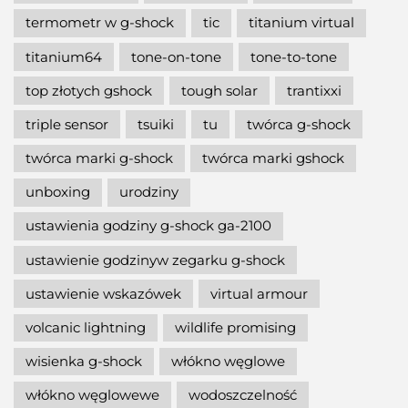
termometr w g-shock
tic
titanium virtual
titanium64
tone-on-tone
tone-to-tone
top złotych gshock
tough solar
trantixxi
triple sensor
tsuiki
tu
twórca g-shock
twórca marki g-shock
twórca marki gshock
unboxing
urodziny
ustawienia godziny g-shock ga-2100
ustawienie godzinyw zegarku g-shock
ustawienie wskazówek
virtual armour
volcanic lightning
wildlife promising
wisienka g-shock
włókno węglowe
włókno węglowewe
wodoszczelność