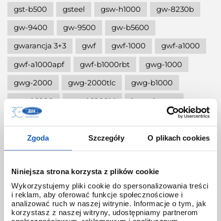
gst-b500
gsteel
gsw-h1000
gw-8230b
gw-9400
gw-9500
gw-b5600
gwarancja 3+3
gwf
gwf-1000
gwf-a1000
gwf-a1000apf
gwf-b1000rbt
gwg-1000
gwg-2000
gwg-2000tlc
gwg-b1000
gwr-b1000
gwr-b1000hj
hana-basara
hidden talents
honda jet
honey
ignite red
illuminator g-shock
Zgoda
Szczegóły
O plikach cookies
iluminator g-shock
iluminator w zegarku
Niniejsza strona korzysta z plików cookie
instrukcja
jak czyścić g-shocka
Wykorzystujemy pliki cookie do spersonalizowania treści
jak skrócić bransoletę w g-shock?
i reklam, aby oferować funkcje społecznościowe i
analizować ruch w naszej witrynie. Informacje o tym, jak
jak ustawić zegarek g-shock ga-2100?
korzystasz z naszej witryny, udostępniamy partnerom