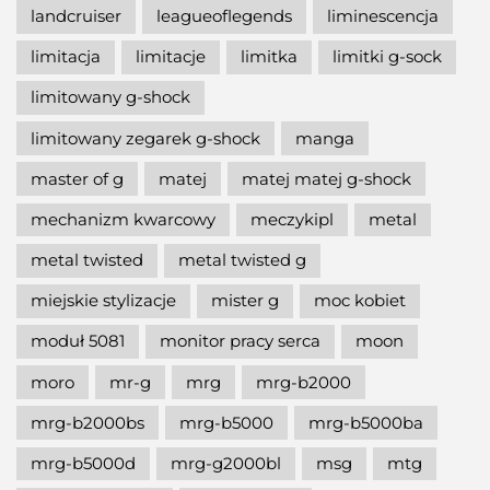
landcruiser
leagueoflegends
liminescencja
limitacja
limitacje
limitka
limitki g-sock
limitowany g-shock
limitowany zegarek g-shock
manga
master of g
matej
matej matej g-shock
mechanizm kwarcowy
meczykipl
metal
metal twisted
metal twisted g
miejskie stylizacje
mister g
moc kobiet
moduł 5081
monitor pracy serca
moon
moro
mr-g
mrg
mrg-b2000
mrg-b2000bs
mrg-b5000
mrg-b5000ba
mrg-b5000d
mrg-g2000bl
msg
mtg