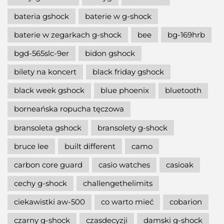
bateria gshock
baterie w g-shock
baterie w zegarkach g-shock
bee
bg-169hrb
bgd-565slc-9er
bidon gshock
bilety na koncert
black friday gshock
black week gshock
blue phoenix
bluetooth
borneańska ropucha tęczowa
bransoleta gshock
bransolety g-shock
bruce lee
built different
camo
carbon core guard
casio watches
casioak
cechy g-shock
challengethelimits
ciekawistki aw-500
co warto mieć
cobarion
czarny g-shock
czasdecyzji
damski g-shock