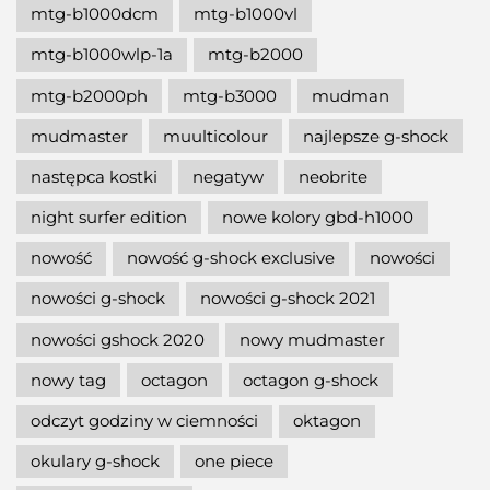
mtg-b1000dcm
mtg-b1000vl
mtg-b1000wlp-1a
mtg-b2000
mtg-b2000ph
mtg-b3000
mudman
mudmaster
muulticolour
najlepsze g-shock
następca kostki
negatyw
neobrite
night surfer edition
nowe kolory gbd-h1000
nowość
nowość g-shock exclusive
nowości
nowości g-shock
nowości g-shock 2021
nowości gshock 2020
nowy mudmaster
nowy tag
octagon
octagon g-shock
odczyt godziny w ciemności
oktagon
okulary g-shock
one piece