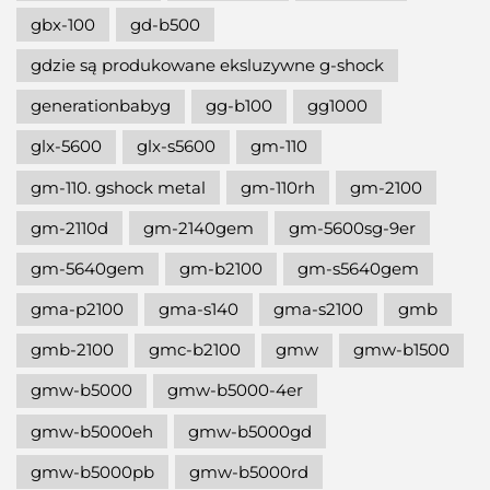
gbx-100
gd-b500
gdzie są produkowane eksluzywne g-shock
generationbabyg
gg-b100
gg1000
glx-5600
glx-s5600
gm-110
gm-110. gshock metal
gm-110rh
gm-2100
gm-2110d
gm-2140gem
gm-5600sg-9er
gm-5640gem
gm-b2100
gm-s5640gem
gma-p2100
gma-s140
gma-s2100
gmb
gmb-2100
gmc-b2100
gmw
gmw-b1500
gmw-b5000
gmw-b5000-4er
gmw-b5000eh
gmw-b5000gd
gmw-b5000pb
gmw-b5000rd