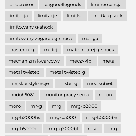
landcruiser
leagueoflegends
liminescencja
limitacja
limitacje
limitka
limitki g-sock
limitowany g-shock
limitowany zegarek g-shock
manga
master of g
matej
matej matej g-shock
mechanizm kwarcowy
meczykipl
metal
metal twisted
metal twisted g
miejskie stylizacje
mister g
moc kobiet
moduł 5081
monitor pracy serca
moon
moro
mr-g
mrg
mrg-b2000
mrg-b2000bs
mrg-b5000
mrg-b5000ba
mrg-b5000d
mrg-g2000bl
msg
mtg