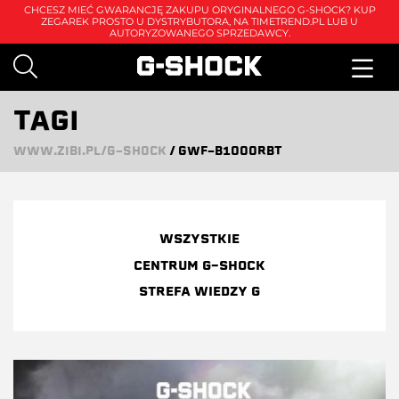
CHCESZ MIEĆ GWARANCJĘ ZAKUPU ORYGINALNEGO G-SHOCK? KUP
ZEGAREK PROSTO U DYSTRYBUTORA, NA
TIMETREND.PL
LUB U
AUTORYZOWANEGO SPRZEDAWCY.
TAGI
WWW.ZIBI.PL/G-SHOCK
/
GWF-B1000RBT
WSZYSTKIE
CENTRUM G-SHOCK
STREFA WIEDZY G