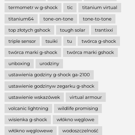
termometr w g-shock
tic
titanium virtual
titanium64
tone-on-tone
tone-to-tone
top złotych gshock
tough solar
trantixxi
triple sensor
tsuiki
tu
twórca g-shock
twórca marki g-shock
twórca marki gshock
unboxing
urodziny
ustawienia godziny g-shock ga-2100
ustawienie godzinyw zegarku g-shock
ustawienie wskazówek
virtual armour
volcanic lightning
wildlife promising
wisienka g-shock
włókno węglowe
włókno węglowewe
wodoszczelność