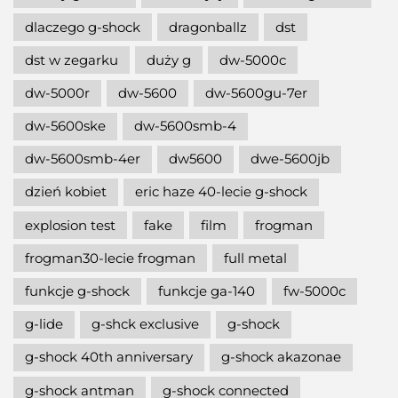
dlaczego g-shock
dragonballz
dst
dst w zegarku
duży g
dw-5000c
dw-5000r
dw-5600
dw-5600gu-7er
dw-5600ske
dw-5600smb-4
dw-5600smb-4er
dw5600
dwe-5600jb
dzień kobiet
eric haze 40-lecie g-shock
explosion test
fake
film
frogman
frogman30-lecie frogman
full metal
funkcje g-shock
funkcje ga-140
fw-5000c
g-lide
g-shck exclusive
g-shock
g-shock 40th anniversary
g-shock akazonae
g-shock antman
g-shock connected