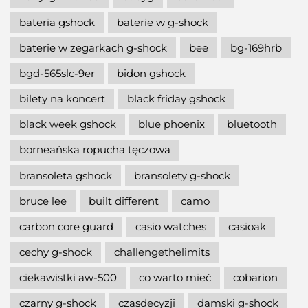
bateria gshock
baterie w g-shock
baterie w zegarkach g-shock
bee
bg-169hrb
bgd-565slc-9er
bidon gshock
bilety na koncert
black friday gshock
black week gshock
blue phoenix
bluetooth
borneańska ropucha tęczowa
bransoleta gshock
bransolety g-shock
bruce lee
built different
camo
carbon core guard
casio watches
casioak
cechy g-shock
challengethelimits
ciekawistki aw-500
co warto mieć
cobarion
czarny g-shock
czasdecyzji
damski g-shock