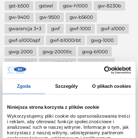
gst-b500
gsteel
gsw-h1000
gw-8230b
gw-9400
gw-9500
gw-b5600
gwarancja 3+3
gwf
gwf-1000
gwf-a1000
gwf-a1000apf
gwf-b1000rbt
gwg-1000
gwg-2000
gwg-2000tlc
gwg-b1000
gwr-b1000
gwr-b1000hj
hana-basara
hidden talents
honda jet
honey
ignite red
illuminator g-shock
Zgoda
Szczegóły
O plikach cookies
iluminator g-shock
iluminator w zegarku
Niniejsza strona korzysta z plików cookie
instrukcja
jak czyścić g-shocka
Wykorzystujemy pliki cookie do spersonalizowania treści
jak skrócić bransoletę w g-shock?
i reklam, aby oferować funkcje społecznościowe i
analizować ruch w naszej witrynie. Informacje o tym, jak
jak ustawić zegarek g-shock ga-2100?
korzystasz z naszej witryny, udostępniamy partnerom