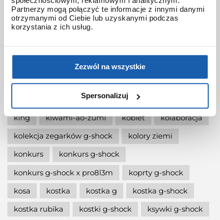
społecznościowym, reklamowym i analitycznym.
jak włączyć podświetlenie w zegarku
Partnerzy mogą połączyć te informacje z innymi danymi
otrzymanymi od Ciebie lub uzyskanymi podczas
jak wymienić baterię gshock?
korzystania z ich usług.
jak zmienić czas w zegarku g-shock?
jaki g-shock wybrać
jaki zegarek damski kupić
Zezwól na wszystkie
jaki zegarek g-shock wybrać
Spersonalizuj
jaki zegarek wybrać
kermit
kikuo ibe
king
kiwami-ao-zumi
kobiet
kolaboracja
kolekcja zegarków g-shock
kolory ziemi
konkurs
konkurs g-shock
konkurs g-shock x pro8l3m
koprty g-shock
kosa
kostka
kostka g
kostka g-shock
kostka rubika
kostki g-shock
ksywki g-shock