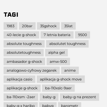
TAGI
1983
20bar
35gshock
35lat
40-lecie g-shock
7 letnia bateria
9500
absolute toughness
absolutet toughness
absolutetoughness
alpha gel
ambasador g-shock
amw-500
analogowo-cyfrowy zegarek
anime
aplikacja casio
aplikacja g-shock move
aplikacje g-shock
ba-110xslc-9aer
ba-110xsm -2aer
baby-g
baby-g na prezent
baby-g x haribo
babyg
barometr