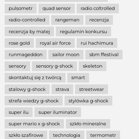
pulsometr
quad sensor
radio coltrolled
radio-controlled
rangeman
recenzja
recenzja by matej
regulamin konkursu
rose gold
royal air force
rui hachimura
runmageddon
sailor moon
sbm ffestival
sensory
sensory g-shock
skeleton
skontaktuj się z twórcą
smart
stalowy g-shock
strava
streetwear
strefa wiedzy g-shock
stylówka g-shock
super ilu
super iluminator
super mario x g-shock
szkło mineralne
szkło szafirowe
technologia
termometr