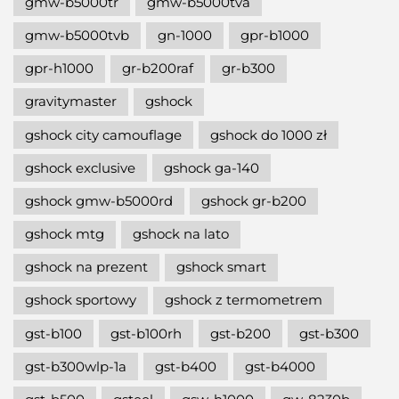
gmw-b5000tr
gmw-b5000tva
gmw-b5000tvb
gn-1000
gpr-b1000
gpr-h1000
gr-b200raf
gr-b300
gravitymaster
gshock
gshock city camouflage
gshock do 1000 zł
gshock exclusive
gshock ga-140
gshock gmw-b5000rd
gshock gr-b200
gshock mtg
gshock na lato
gshock na prezent
gshock smart
gshock sportowy
gshock z termometrem
gst-b100
gst-b100rh
gst-b200
gst-b300
gst-b300wlp-1a
gst-b400
gst-b4000