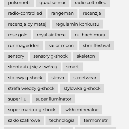
pulsometr
quad sensor
radio coltrolled
radio-controlled
rangeman
recenzja
recenzja by matej
regulamin konkursu
rose gold
royal air force
rui hachimura
runmageddon
sailor moon
sbm ffestival
sensory
sensory g-shock
skeleton
skontaktuj się z twórcą
smart
stalowy g-shock
strava
streetwear
strefa wiedzy g-shock
stylówka g-shock
super ilu
super iluminator
super mario x g-shock
szkło mineralne
szkło szafirowe
technologia
termometr