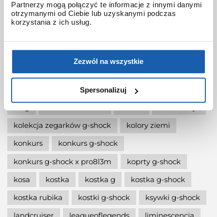
Partnerzy mogą połączyć te informacje z innymi danymi
otrzymanymi od Ciebie lub uzyskanymi podczas
jak wymienić baterię gshock?
korzystania z ich usług.
jak zmienić czas w zegarku g-shock?
jaki g-shock wybrać
jaki zegarek damski kupić
Zezwól na wszystkie
jaki zegarek g-shock wybrać
jaki zegarek wybrać
kermit
kikuo ibe
Spersonalizuj
king
kiwami-ao-zumi
kobiet
kolaboracja
kolekcja zegarków g-shock
kolory ziemi
konkurs
konkurs g-shock
konkurs g-shock x pro8l3m
koprty g-shock
kosa
kostka
kostka g
kostka g-shock
kostka rubika
kostki g-shock
ksywki g-shock
landcruiser
leagueoflegends
liminescencja