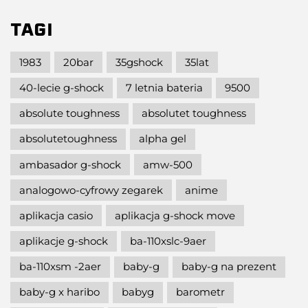
TAGI
1983
20bar
35gshock
35lat
40-lecie g-shock
7 letnia bateria
9500
absolute toughness
absolutet toughness
absolutetoughness
alpha gel
ambasador g-shock
amw-500
analogowo-cyfrowy zegarek
anime
aplikacja casio
aplikacja g-shock move
aplikacje g-shock
ba-110xslc-9aer
ba-110xsm -2aer
baby-g
baby-g na prezent
baby-g x haribo
babyg
barometr