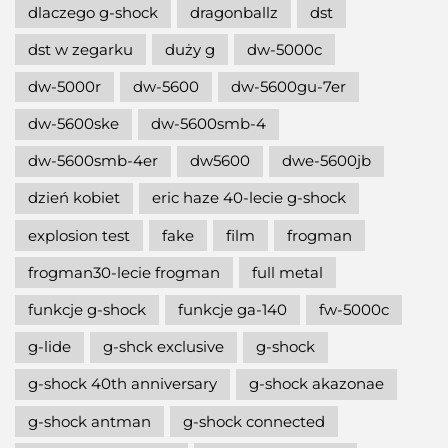
dlaczego g-shock
dragonballz
dst
dst w zegarku
duży g
dw-5000c
dw-5000r
dw-5600
dw-5600gu-7er
dw-5600ske
dw-5600smb-4
dw-5600smb-4er
dw5600
dwe-5600jb
dzień kobiet
eric haze 40-lecie g-shock
explosion test
fake
film
frogman
frogman30-lecie frogman
full metal
funkcje g-shock
funkcje ga-140
fw-5000c
g-lide
g-shck exclusive
g-shock
g-shock 40th anniversary
g-shock akazonae
g-shock antman
g-shock connected