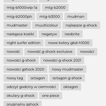
mtg-b1000wlp-1a
mtg-b2000
mtg-b2000ph
mtg-b3000
mudman
mudmaster
muulticolour
najlepsze g-shock
następca kostki
negatyw
neobrite
night surfer edition
nowe kolory gbd-h1000
nowość
nowość g-shock exclusive
nowości
nowości g-shock
nowości g-shock 2021
nowości gshock 2020
nowy mudmaster
nowy tag
octagon
octagon g-shock
odczyt godziny w ciemności
oktagon
okulary g-shock
one piece
oryginalny gshock