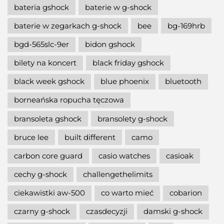
bateria gshock
baterie w g-shock
baterie w zegarkach g-shock
bee
bg-169hrb
bgd-565slc-9er
bidon gshock
bilety na koncert
black friday gshock
black week gshock
blue phoenix
bluetooth
borneańska ropucha tęczowa
bransoleta gshock
bransolety g-shock
bruce lee
built different
camo
carbon core guard
casio watches
casioak
cechy g-shock
challengethelimits
ciekawistki aw-500
co warto mieć
cobarion
czarny g-shock
czasdecyzji
damski g-shock