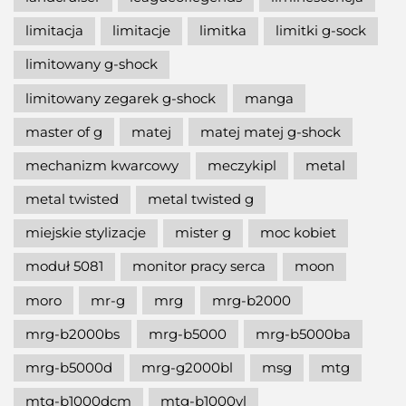
limitacja
limitacje
limitka
limitki g-sock
limitowany g-shock
limitowany zegarek g-shock
manga
master of g
matej
matej matej g-shock
mechanizm kwarcowy
meczykipl
metal
metal twisted
metal twisted g
miejskie stylizacje
mister g
moc kobiet
moduł 5081
monitor pracy serca
moon
moro
mr-g
mrg
mrg-b2000
mrg-b2000bs
mrg-b5000
mrg-b5000ba
mrg-b5000d
mrg-g2000bl
msg
mtg
mtg-b1000dcm
mtg-b1000vl