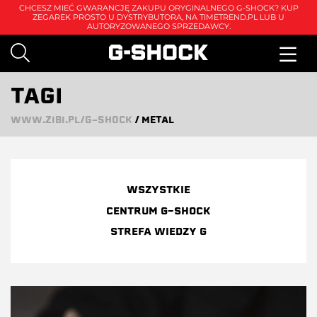
CHCESZ MIEĆ GWARANCJĘ ZAKUPU ORYGINALNEGO G-SHOCK? KUP
ZEGAREK PROSTO U DYSTRYBUTORA, NA
TIMETREND.PL
LUB U
AUTORYZOWANEGO SPRZEDAWCY.
TAGI
WWW.ZIBI.PL/G-SHOCK
/
METAL
WSZYSTKIE
CENTRUM G-SHOCK
STREFA WIEDZY G