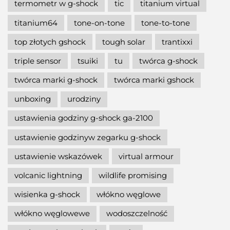
termometr w g-shock
tic
titanium virtual
titanium64
tone-on-tone
tone-to-tone
top złotych gshock
tough solar
trantixxi
triple sensor
tsuiki
tu
twórca g-shock
twórca marki g-shock
twórca marki gshock
unboxing
urodziny
ustawienia godziny g-shock ga-2100
ustawienie godzinyw zegarku g-shock
ustawienie wskazówek
virtual armour
volcanic lightning
wildlife promising
wisienka g-shock
włókno węglowe
włókno węglowewe
wodoszczelność