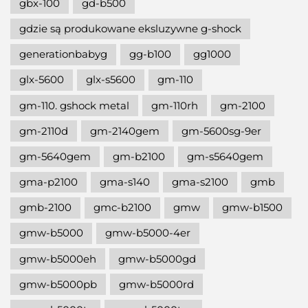
gbx-100
gd-b500
gdzie są produkowane eksluzywne g-shock
generationbabyg
gg-b100
gg1000
glx-5600
glx-s5600
gm-110
gm-110. gshock metal
gm-110rh
gm-2100
gm-2110d
gm-2140gem
gm-5600sg-9er
gm-5640gem
gm-b2100
gm-s5640gem
gma-p2100
gma-s140
gma-s2100
gmb
gmb-2100
gmc-b2100
gmw
gmw-b1500
gmw-b5000
gmw-b5000-4er
gmw-b5000eh
gmw-b5000gd
gmw-b5000pb
gmw-b5000rd