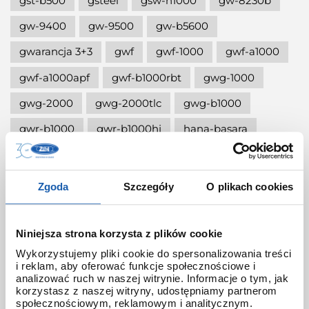
gst-b500
gsteel
gsw-h1000
gw-8230b
gw-9400
gw-9500
gw-b5600
gwarancja 3+3
gwf
gwf-1000
gwf-a1000
gwf-a1000apf
gwf-b1000rbt
gwg-1000
gwg-2000
gwg-2000tlc
gwg-b1000
gwr-b1000
gwr-b1000hj
hana-basara
hidden talents
honda jet
honey
ignite red
illuminator g-shock
Zgoda
Szczegóły
O plikach cookies
iluminator g-shock
iluminator w zegarku
instrukcja
jak czyścić g-shocka
Niniejsza strona korzysta z plików cookie
Wykorzystujemy pliki cookie do spersonalizowania treści
jak skrócić bransoletę w g-shock?
i reklam, aby oferować funkcje społecznościowe i
analizować ruch w naszej witrynie. Informacje o tym, jak
jak ustawić zegarek g-shock ga-2100?
korzystasz z naszej witryny, udostępniamy partnerom
społecznościowym, reklamowym i analitycznym.
jak włączyć podświetlenie w zegarku