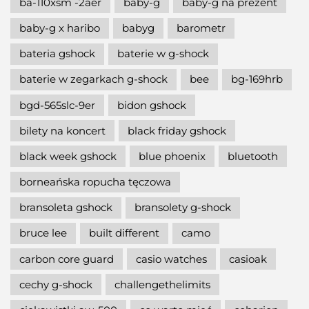
ba-110xsm -2aer
baby-g
baby-g na prezent
baby-g x haribo
babyg
barometr
bateria gshock
baterie w g-shock
baterie w zegarkach g-shock
bee
bg-169hrb
bgd-565slc-9er
bidon gshock
bilety na koncert
black friday gshock
black week gshock
blue phoenix
bluetooth
borneańska ropucha tęczowa
bransoleta gshock
bransolety g-shock
bruce lee
built different
camo
carbon core guard
casio watches
casioak
cechy g-shock
challengethelimits