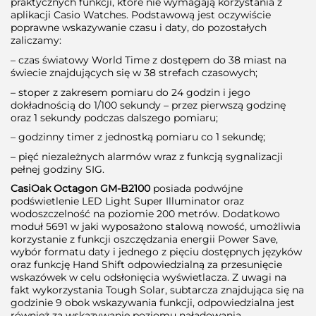
praktycznych funkcji, które nie wymagają korzystania z
aplikacji Casio Watches. Podstawową jest oczywiście
poprawne wskazywanie czasu i daty, do pozostałych
zaliczamy:
– czas światowy World Time z dostępem do 38 miast na
świecie znajdujących się w 38 strefach czasowych;
– stoper z zakresem pomiaru do 24 godzin i jego
dokładnością do 1/100 sekundy – przez pierwszą godzinę
oraz 1 sekundy podczas dalszego pomiaru;
– godzinny timer z jednostką pomiaru co 1 sekundę;
– pięć niezależnych alarmów wraz z funkcją sygnalizacji
pełnej godziny SIG.
CasiOak Octagon GM-B2100
posiada podwójne
podświetlenie LED Light Super Illuminator oraz
wodoszczelność na poziomie 200 metrów. Dodatkowo
moduł 5691 w jaki wyposażono stalową nowość, umożliwia
korzystanie z funkcji oszczędzania energii Power Save,
wybór formatu daty i jednego z pięciu dostępnych języków
oraz funkcję Hand Shift odpowiedzialną za przesunięcie
wskazówek w celu odsłonięcia wyświetlacza. Z uwagi na
fakt wykorzystania Tough Solar, subtarcza znajdująca się na
godzinie 9 obok wskazywania funkcji, odpowiedzialna jest
również za wskazywanie poziomu naładowania