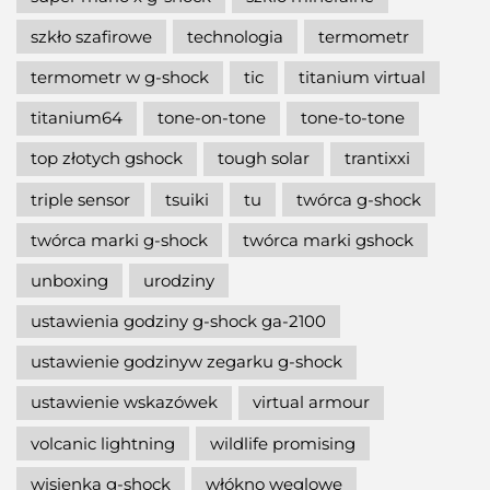
szkło szafirowe
technologia
termometr
termometr w g-shock
tic
titanium virtual
titanium64
tone-on-tone
tone-to-tone
top złotych gshock
tough solar
trantixxi
triple sensor
tsuiki
tu
twórca g-shock
twórca marki g-shock
twórca marki gshock
unboxing
urodziny
ustawienia godziny g-shock ga-2100
ustawienie godzinyw zegarku g-shock
ustawienie wskazówek
virtual armour
volcanic lightning
wildlife promising
wisienka g-shock
włókno węglowe