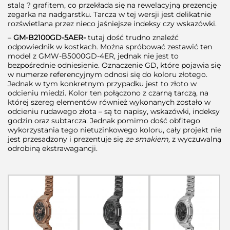
stalą ? grafitem, co przekłada się na rewelacyjną prezencję
zegarka na nadgarstku. Tarcza w tej wersji jest delikatnie
rozświetlana przez nieco jaśniejsze indeksy czy wskazówki.
–
GM-B2100GD-5AER-
tutaj dość trudno znaleźć
odpowiednik w kostkach. Można spróbować zestawić ten
model z GMW-B5000GD-4ER, jednak nie jest to
bezpośrednie odniesienie. Oznaczenie GD, które pojawia się
w numerze referencyjnym odnosi się do koloru złotego.
Jednak w tym konkretnym przypadku jest to złoto w
odcieniu miedzi. Kolor ten połączono z czarną tarczą, na
której szereg elementów również wykonanych zostało w
odcieniu rudawego złota – są to napisy, wskazówki, indeksy
godzin oraz subtarcza. Jednak pomimo dość obfitego
wykorzystania tego nietuzinkowego koloru, cały projekt nie
jest przesadzony i prezentuje się
ze smakiem,
z wyczuwalną
odrobiną ekstrawagancji.