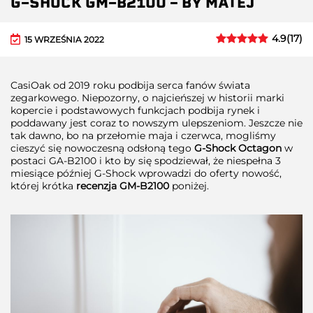
G-SHOCK GM-B2100 – BY MATEJ
4.9
(
17
)
15 WRZEŚNIA 2022
CasiOak od 2019 roku podbija serca fanów świata
zegarkowego. Niepozorny, o najcieńszej w historii marki
kopercie i podstawowych funkcjach podbija rynek i
poddawany jest coraz to nowszym ulepszeniom. Jeszcze nie
tak dawno, bo na przełomie maja i czerwca, mogliśmy
cieszyć się nowoczesną odsłoną tego
G-Shock Octagon
w
postaci GA-B2100 i kto by się spodziewał, że niespełna 3
miesiące później G-Shock wprowadzi do oferty nowość,
której krótka
recenzja
GM-B2100
poniżej.