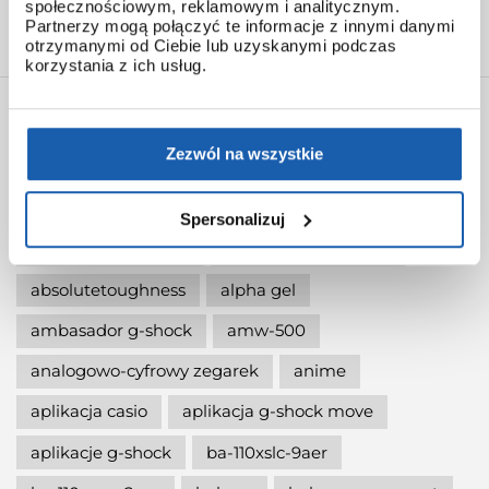
społecznościowym, reklamowym i analitycznym.
Średnia ocen
4.9
/ 5. Ilość wszystkich ocen:
17
Partnerzy mogą połączyć te informacje z innymi danymi
otrzymanymi od Ciebie lub uzyskanymi podczas
korzystania z ich usług.
TAGI
Zezwól na wszystkie
1983
20bar
35gshock
35lat
40-lecie g-shock
7 letnia bateria
9500
Spersonalizuj
absolute toughness
absolutet toughness
absolutetoughness
alpha gel
ambasador g-shock
amw-500
analogowo-cyfrowy zegarek
anime
aplikacja casio
aplikacja g-shock move
aplikacje g-shock
ba-110xslc-9aer