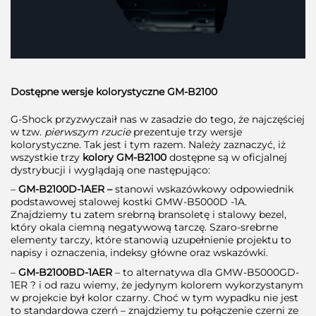
Dostępne wersje kolorystyczne GM-B2100
G-Shock przyzwyczaił nas w zasadzie do tego, że najczęściej
w tzw.
pierwszym rzucie
prezentuje trzy wersje
kolorystyczne. Tak jest i tym razem. Należy zaznaczyć, iż
wszystkie trzy
kolory GM-B2100
dostępne są w oficjalnej
dystrybucji i wyglądają one następująco:
–
GM-B2100D-1AER –
stanowi wskazówkowy odpowiednik
podstawowej stalowej kostki GMW-B5000D -1A.
Znajdziemy tu zatem srebrną bransoletę i stalowy bezel,
który okala ciemną negatywową tarczę. Szaro-srebrne
elementy tarczy, które stanowią uzupełnienie projektu to
napisy i oznaczenia, indeksy główne oraz wskazówki.
–
GM-B2100BD-1AER
– to alternatywa dla GMW-B5000GD-
1ER ? i od razu wiemy, że jedynym kolorem wykorzystanym
w projekcie był kolor czarny. Choć w tym wypadku nie jest
to standardowa czerń – znajdziemy tu połączenie czerni ze