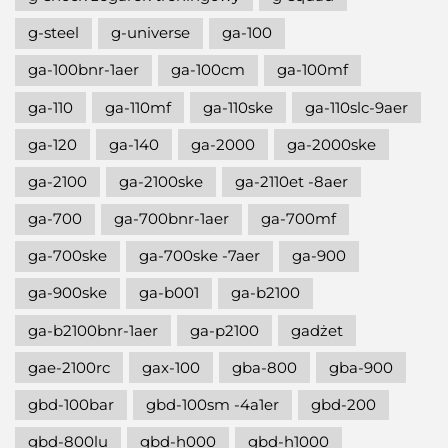
g-steel
g-universe
ga-100
ga-100bnr-1aer
ga-100cm
ga-100mf
ga-110
ga-110mf
ga-110ske
ga-110slc-9aer
ga-120
ga-140
ga-2000
ga-2000ske
ga-2100
ga-2100ske
ga-2110et -8aer
ga-700
ga-700bnr-1aer
ga-700mf
ga-700ske
ga-700ske -7aer
ga-900
ga-900ske
ga-b001
ga-b2100
ga-b2100bnr-1aer
ga-p2100
gadżet
gae-2100rc
gax-100
gba-800
gba-900
gbd-100bar
gbd-100sm -4a1er
gbd-200
gbd-800lu
gbd-h000
gbd-h1000