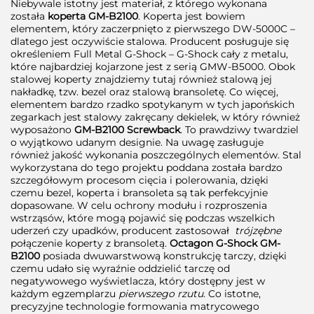
Niebywale istotny jest materiał, z którego wykonana
została
koperta GM-B2100
. Koperta jest bowiem
elementem, który zaczerpnięto z pierwszego DW-5000C –
dlatego jest oczywiście stalowa. Producent posługuje się
określeniem Full Metal G-Shock – G-Shock cały z metalu,
które najbardziej kojarzone jest z serią GMW-B5000. Obok
stalowej koperty znajdziemy tutaj również stalową jej
nakładkę, tzw. bezel oraz stalową bransoletę. Co więcej,
elementem bardzo rzadko spotykanym w tych japońskich
zegarkach jest stalowy zakręcany dekielek, w który również
wyposażono
GM-B2100 Screwback
. To prawdziwy twardziel
o wyjątkowo udanym designie. Na uwagę zasługuje
również jakość wykonania poszczególnych elementów. Stal
wykorzystana do tego projektu poddana została bardzo
szczegółowym procesom cięcia i polerowania, dzięki
czemu bezel, koperta i bransoleta są tak perfekcyjnie
dopasowane. W celu ochrony modułu i rozproszenia
wstrząsów, które mogą pojawić się podczas wszelkich
uderzeń czy upadków, producent zastosował
trójzębne
połączenie koperty z bransoletą.
Octagon G-Shock GM-
B2100
posiada dwuwarstwową konstrukcję tarczy, dzięki
czemu udało się wyraźnie oddzielić tarczę od
negatywowego wyświetlacza, który dostępny jest w
każdym egzemplarzu
pierwszego rzutu
. Co istotne,
precyzyjne technologie formowania matrycowego