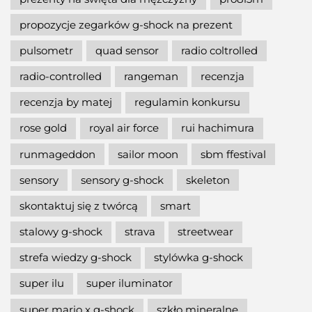
propozycje zegarków g-shock na prezent
pulsometr
quad sensor
radio coltrolled
radio-controlled
rangeman
recenzja
recenzja by matej
regulamin konkursu
rose gold
royal air force
rui hachimura
runmageddon
sailor moon
sbm ffestival
sensory
sensory g-shock
skeleton
skontaktuj się z twórcą
smart
stalowy g-shock
strava
streetwear
strefa wiedzy g-shock
stylówka g-shock
super ilu
super iluminator
super mario x g-shock
szkło mineralne