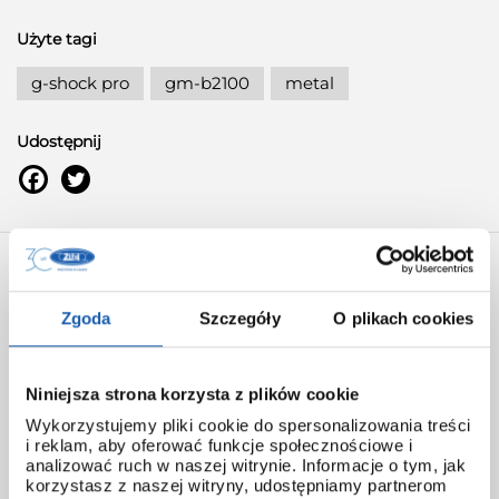
Użyte tagi
g-shock pro
gm-b2100
metal
Udostępnij
AUTOREM ARTYKUŁU JEST:
Matej Matej -prawdziwy fan i znawca
Zgoda
Szczegóły
O plikach cookies
zegarków G-SHOCK, autor kanału
Matej Matej G-SHOCK na Youtube
Niniejsza strona korzysta z plików cookie
JAK OCENIASZ TEN ARTYKUŁ?
Wykorzystujemy pliki cookie do spersonalizowania treści
i reklam, aby oferować funkcje społecznościowe i
Wybierz odpowiednią ilość gwiazdek i oceń
analizować ruch w naszej witrynie. Informacje o tym, jak
korzystasz z naszej witryny, udostępniamy partnerom