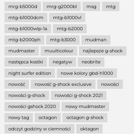
mrg-b5000d
mrg-g2000bl
msg
mtg
mtg-b1000dcm
mtg-b1000vl
mtg-b1000wlp-1a
mtg-b2000
mtg-b2000ph
mtg-b3000
mudman
mudmaster
muulticolour
najlepsze g-shock
następca kostki
negatyw
neobrite
night surfer edition
nowe kolory gbd-h1000
nowość
nowość g-shock exclusive
nowości
nowości g-shock
nowości g-shock 2021
nowości gshock 2020
nowy mudmaster
nowy tag
octagon
octagon g-shock
odczyt godziny w ciemności
oktagon