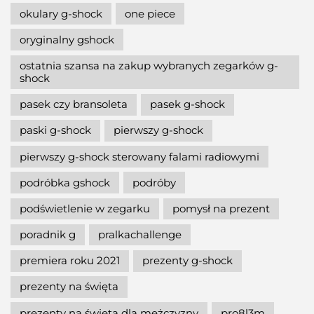
okulary g-shock
one piece
oryginalny gshock
ostatnia szansa na zakup wybranych zegarków g-
shock
pasek czy bransoleta
pasek g-shock
paski g-shock
pierwszy g-shock
pierwszy g-shock sterowany falami radiowymi
podróbka gshock
podróby
podświetlenie w zegarku
pomysł na prezent
poradnik g
pralkachallenge
premiera roku 2021
prezenty g-shock
prezenty na święta
prezenty na święta dla mężczyzny
pro8l3m