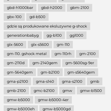
gbd-h1000bar
gbd-h2000
gbm-2100
gbx-100
gd-b500
gdzie są produkowane eksluzywne g-shock
generationbabyg
gg-b100
gg1000
glx-5600
glx-s5600
gm-110
gm-110. gshock metal
gm-110rh
gm-2100
gm-2110d
gm-2140gem
gm-5600sg-9er
gm-5640gem
gm-b2100
gm-s5640gem
gma-p2100
gma-s140
gma-s2100
gmb
gmb-2100
gmc-b2100
gmw
gmw-b1500
gmw-b5000
gmw-b5000-4er
gmw-b5000eh
gmw-b5000gd