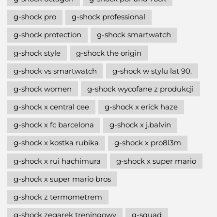
g-shock pro
g-shock professional
g-shock protection
g-shock smartwatch
g-shock style
g-shock the origin
g-shock vs smartwatch
g-shock w stylu lat 90.
g-shock women
g-shock wycofane z produkcji
g-shock x central cee
g-shock x erick haze
g-shock x fc barcelona
g-shock x j.balvin
g-shock x kostka rubika
g-shock x pro8l3m
g-shock x rui hachimura
g-shock x super mario
g-shock x super mario bros
g-shock z termometrem
g-shock zegarek treningowy
g-squad