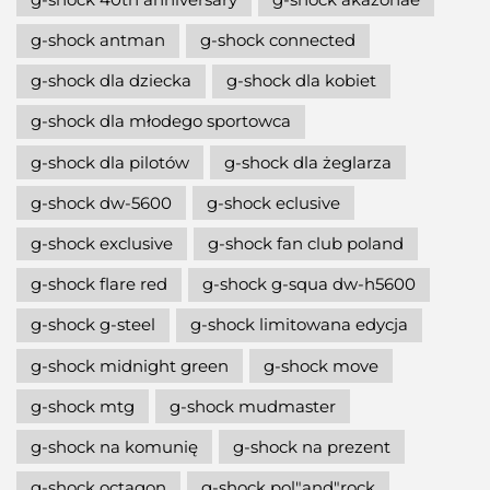
g-shock antman
g-shock connected
g-shock dla dziecka
g-shock dla kobiet
g-shock dla młodego sportowca
g-shock dla pilotów
g-shock dla żeglarza
g-shock dw-5600
g-shock eclusive
g-shock exclusive
g-shock fan club poland
g-shock flare red
g-shock g-squa dw-h5600
g-shock g-steel
g-shock limitowana edycja
g-shock midnight green
g-shock move
g-shock mtg
g-shock mudmaster
g-shock na komunię
g-shock na prezent
g-shock octagon
g-shock pol"and"rock