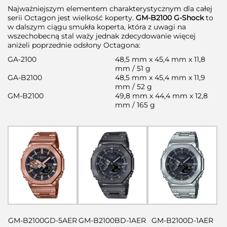
Najważniejszym elementem charakterystycznym dla całej
serii Octagon jest wielkość koperty.
GM-B2100 G-Shock
to
w dalszym ciągu smukła koperta, która z uwagi na
wszechobecną stal waży jednak zdecydowanie więcej
aniżeli poprzednie odsłony Octagona:
GA-2100
48,5 mm x 45,4 mm x 11,8
mm / 51 g
GA-B2100
48,5 mm x 45,4 mm x 11,9
mm / 52 g
GM-B2100
49,8 mm x 44,4 mm x 12,8
mm / 165 g
GM-B2100GD-5AER
GM-B2100BD-1AER
GM-B2100D-1AER