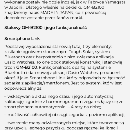
wykonane zostały nie gdzie indziej, jak w Fabryce Yamagata
w Japonii. Dlatego właśnie na dekielku GM-B2100
znajdziemy napis MADE IN JAPAN, co z pewnością
docenione zostanie przez fanów marki.
Stalowy GM-B2100 i jego funkcjonalność
Smartphone Link
Podstawę wyposażenia stanowią tutaj trzy elementy:
zasilanie ogniwem słonecznym Tough Solar, system
Bluetooth oraz bezpośrednio z nim związana aplikacja
Casio Watches. To one obok stalowej konstrukcji stanowią
trzon
GM-B2100
. Funkcjonalność opartą na systemie
Bluetooth i darmowej aplikacji Casio Watches, producent
określił jako Smartphone Link, który odpowiada za łączność
zegarka z aplikacją/smartfonem. Jest to system, który jest
odpowiedzialny za:
– wskazywanie aktualnego czasu i jego automatyczną
kalibrację: zgodnie z harmonogramem zegarek łączy się ze
smartphonem automatycznie – 4 razy na dobę;
– możliwość całkowitej obsługi zegarka z poziomu aplikacji;
– tworzenie mapy odwiedzonych miejsc, które tworzone są
przy użyciu jednego przycisku podczas ręcznej kalibracji