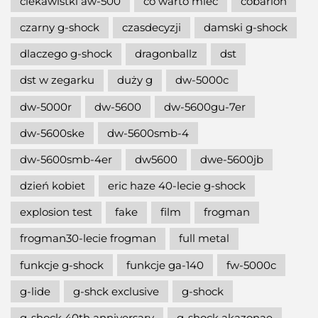
ciekawistki aw-500
co warto mieć
cobarion
czarny g-shock
czasdecyzji
damski g-shock
dlaczego g-shock
dragonballz
dst
dst w zegarku
duży g
dw-5000c
dw-5000r
dw-5600
dw-5600gu-7er
dw-5600ske
dw-5600smb-4
dw-5600smb-4er
dw5600
dwe-5600jb
dzień kobiet
eric haze 40-lecie g-shock
explosion test
fake
film
frogman
frogman30-lecie frogman
full metal
funkcje g-shock
funkcje ga-140
fw-5000c
g-lide
g-shck exclusive
g-shock
g-shock 40th anniversary
g-shock akazonae