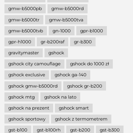
gmw-b5000pb
gmw-b5000rd
gmw-b5000tr
gmw-b5000tva
gmw-b5000tvb
gn-1000
gpr-b1000
gpr-h1000
gr-b200raf
gr-b300
gravitymaster
gshock
gshock city camouflage
gshock do 1000 zł
gshock exclusive
gshock ga-140
gshock gmw-b5000rd
gshock gr-b200
gshock mtg
gshock na lato
gshock na prezent
gshock smart
gshock sportowy
gshock z termometrem
gst-b100
gst-b100rh
gst-b200
gst-b300