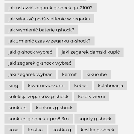
jak ustawić zegarek g-shock ga-2100?
jak włączyć podświetlenie w zegarku
jak wymienić baterię gshock?
jak zmienić czas w zegarku g-shock?
jaki g-shock wybrać
jaki zegarek damski kupić
jaki zegarek g-shock wybrać
jaki zegarek wybrać
kermit
kikuo ibe
king
kiwami-ao-zumi
kobiet
kolaboracja
kolekcja zegarków g-shock
kolory ziemi
konkurs
konkurs g-shock
konkurs g-shock x pro8l3m
koprty g-shock
kosa
kostka
kostka g
kostka g-shock