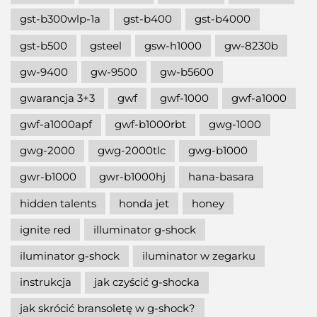
gst-b300wlp-1a
gst-b400
gst-b4000
gst-b500
gsteel
gsw-h1000
gw-8230b
gw-9400
gw-9500
gw-b5600
gwarancja 3+3
gwf
gwf-1000
gwf-a1000
gwf-a1000apf
gwf-b1000rbt
gwg-1000
gwg-2000
gwg-2000tlc
gwg-b1000
gwr-b1000
gwr-b1000hj
hana-basara
hidden talents
honda jet
honey
ignite red
illuminator g-shock
iluminator g-shock
iluminator w zegarku
instrukcja
jak czyścić g-shocka
jak skrócić bransoletę w g-shock?