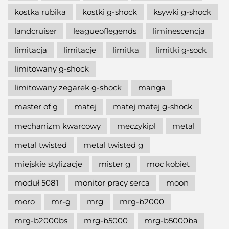
kostka rubika
kostki g-shock
ksywki g-shock
landcruiser
leagueoflegends
liminescencja
limitacja
limitacje
limitka
limitki g-sock
limitowany g-shock
limitowany zegarek g-shock
manga
master of g
matej
matej matej g-shock
mechanizm kwarcowy
meczykipl
metal
metal twisted
metal twisted g
miejskie stylizacje
mister g
moc kobiet
moduł 5081
monitor pracy serca
moon
moro
mr-g
mrg
mrg-b2000
mrg-b2000bs
mrg-b5000
mrg-b5000ba