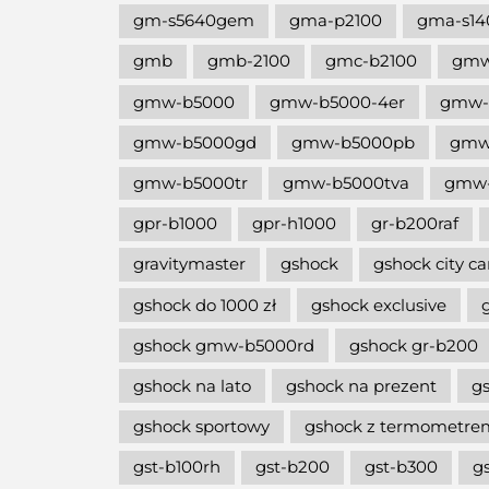
gm-s5640gem
gma-p2100
gma-s14
gmb
gmb-2100
gmc-b2100
gm
gmw-b5000
gmw-b5000-4er
gmw-
gmw-b5000gd
gmw-b5000pb
gmw
gmw-b5000tr
gmw-b5000tva
gmw-
gpr-b1000
gpr-h1000
gr-b200raf
gravitymaster
gshock
gshock city c
gshock do 1000 zł
gshock exclusive
gshock gmw-b5000rd
gshock gr-b200
gshock na lato
gshock na prezent
g
gshock sportowy
gshock z termometre
gst-b100rh
gst-b200
gst-b300
g