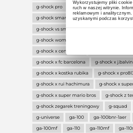
Wykorzystujemy pliki cookie 
g-shock pro
g-shock professional
g-
ruch w naszej witrynie. Inf
reklamowym i analitycznym. 
g-shock smartwatch
g-shock style
g
uzyskanymi podczas korzysta
g-shock vs smartwatch
g-shock w stylu l
g-shock women
g-shock wycofane z pro
g-shock x central cee
g-shock x erick ha
g-shock x fc barcelona
g-shock x j.balvin
g-shock x kostka rubika
g-shock x pro8
g-shock x rui hachimura
g-shock x supe
g-shock x super mario bros
g-shock z 
g-shock zegarek treningowy
g-squad
g-universe
ga-100
ga-100bnr-1aer
ga-100mf
ga-110
ga-110mf
ga-110