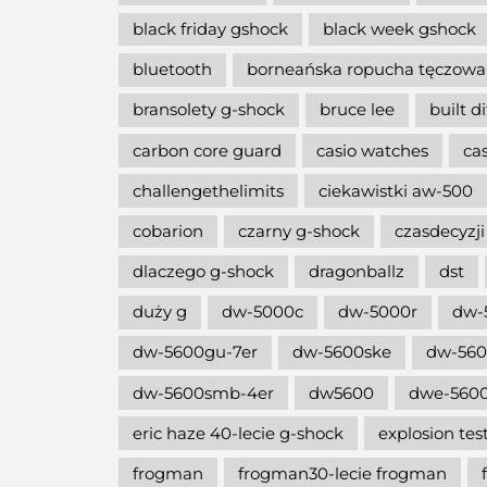
black friday gshock
black week gshock
bluetooth
borneańska ropucha tęczowa
bransolety g-shock
bruce lee
built d
carbon core guard
casio watches
ca
challengethelimits
ciekawistki aw-500
cobarion
czarny g-shock
czasdecyzji
dlaczego g-shock
dragonballz
dst
duży g
dw-5000c
dw-5000r
dw-
dw-5600gu-7er
dw-5600ske
dw-56
dw-5600smb-4er
dw5600
dwe-5600
eric haze 40-lecie g-shock
explosion tes
frogman
frogman30-lecie frogman