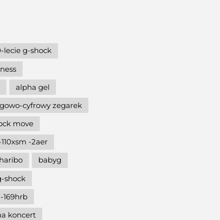
-lecie g-shock
hness
alpha gel
gowo-cyfrowy zegarek
hock move
-110xsm -2aer
haribo
babyg
g-shock
-169hrb
na koncert