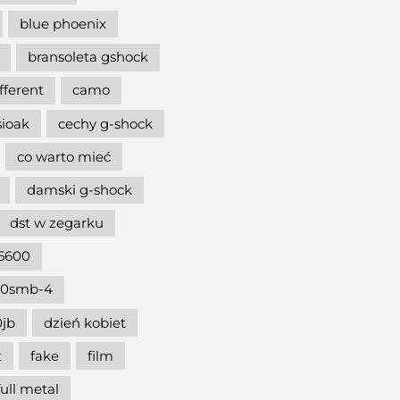
blue phoenix
bransoleta gshock
ifferent
camo
sioak
cechy g-shock
co warto mieć
damski g-shock
dst w zegarku
5600
00smb-4
jb
dzień kobiet
t
fake
film
full metal