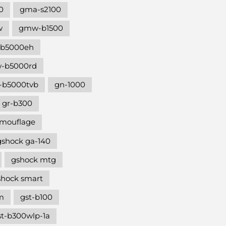
0
gma-s2100
w
gmw-b1500
b5000eh
-b5000rd
b5000tvb
gn-1000
gr-b300
amouflage
gshock ga-140
gshock mtg
shock smart
m
gst-b100
st-b300wlp-1a