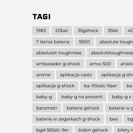
TAGI
1983
20bar
35gshock
35lat
40
7 letnia bateria
9500
absolute toug
absolutet toughness
absolutetoughness
ambasador g-shock
amw-500
analo
anime
aplikacja casio
aplikacja g-s
aplikacje g-shock
ba-110xslc-9aer
ba
baby-g
baby-g na prezent
baby-g x 
barometr
bateria gshock
baterie w 
baterie w zegarkach g-shock
bee
bg
bgd-565slc-9er
bidon gshock
bilety 