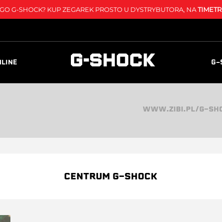
O G-SHOCK? KUP ZEGAREK PROSTO U DYSTRYBUTORA, NA
TIMETR
NLINE
G-
WWW.ZIBI.PL/G-SH
CENTRUM G-SHOCK