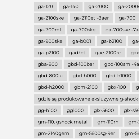
ga-120
ga-140
ga-2000
ga-2000
ga-2100ske
ga-2110et -8aer
ga-700
ga-700mf
ga-700ske
ga-700ske -7a
ga-900ske
ga-b001
ga-b2100
ga
ga-p2100
gadżet
gae-2100rc
gax
gba-900
gbd-100bar
gbd-100sm -4a
gbd-800lu
gbd-h000
gbd-h1000
gbd-h2000
gbm-2100
gbx-100
g
gdzie są produkowane eksluzywne g-shock
gg-b100
gg1000
glx-5600
glx-s5
gm-110. gshock metal
gm-110rh
gm-
gm-2140gem
gm-5600sg-9er
gm-5