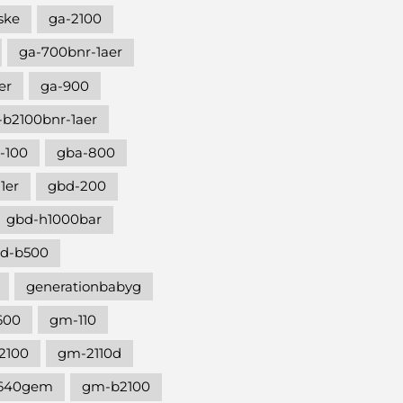
ske
ga-2100
ga-700bnr-1aer
er
ga-900
-b2100bnr-1aer
-100
gba-800
1er
gbd-200
gbd-h1000bar
d-b500
generationbabyg
600
gm-110
2100
gm-2110d
640gem
gm-b2100