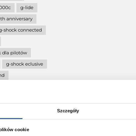
000c
g-lide
th anniversary
g-shock connected
 dla pilotów
g-shock eclusive
nd
5600
cja
g-shock mtg
Szczegóły
ię
 plików cookie
g-shock pol"and"rock