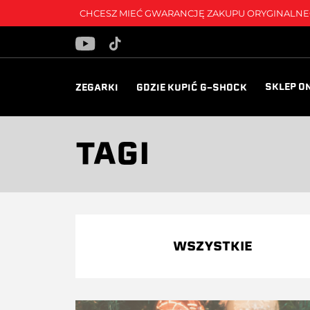
CHCESZ MIEĆ GWARANCJĘ ZAKUPU ORYGINALNEG
SKLEP O
ZEGARKI
GDZIE KUPIĆ G-SHOCK
TAGI
WSZYSTKIE