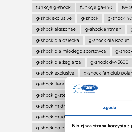
funkcje g-shock
funkcje ga-140
fw-5
g-shck exclusive
g-shock
g-shock 40
g-shock akazonae
g-shock antman
g-shock dla dziecka
g-shock dla kobiet
g-shock dla młodego sportowca
g-shock
g-shock dla żeglarza
g-shock dw-5600
g-shock exclusive
g-shock fan club pola
g-shock flare red
g-shock g-squa dw-h
g-shock g-steel
g-shock limitowana edy
g-shock midnight green
g-shock move
Zgoda
g-shock mudmaster
g-shock na komun
Niniejsza strona korzysta z
g-shock na prezent
g-shock octagon