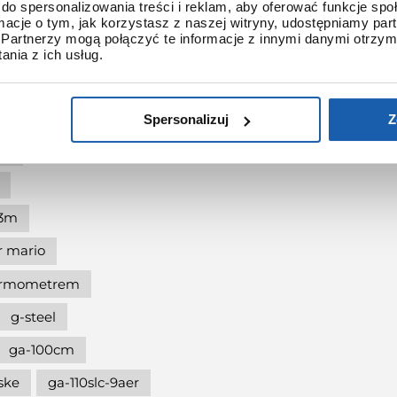
do spersonalizowania treści i reklam, aby oferować funkcje sp
shock protection
ormacje o tym, jak korzystasz z naszej witryny, udostępniamy p
Partnerzy mogą połączyć te informacje z innymi danymi otrzym
-shock the origin
nia z ich usług.
at 90.
dukcji
Spersonalizuj
Z
ze
l3m
r mario
termometrem
g-steel
ga-100cm
ske
ga-110slc-9aer