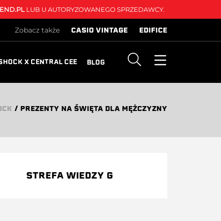
END.PL
LUB U AUTORYZOWANEGO SPRZEDAWCY.
CASIO VINTAGE
EDIFICE
Zobacz także
SHOCK X CENTRAL CEE
BLOG
OCK
/
PREZENTY NA ŚWIĘTA DLA MĘŻCZYZNY
STREFA WIEDZY G