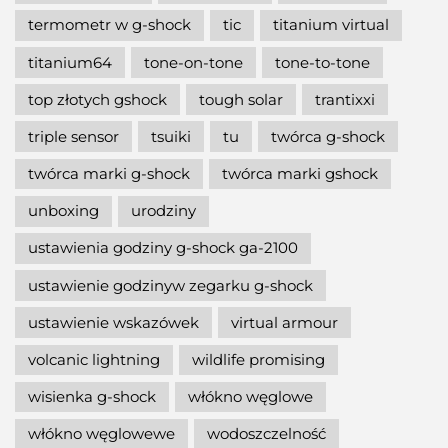
termometr w g-shock
tic
titanium virtual
titanium64
tone-on-tone
tone-to-tone
top złotych gshock
tough solar
trantixxi
triple sensor
tsuiki
tu
twórca g-shock
twórca marki g-shock
twórca marki gshock
unboxing
urodziny
ustawienia godziny g-shock ga-2100
ustawienie godzinyw zegarku g-shock
ustawienie wskazówek
virtual armour
volcanic lightning
wildlife promising
wisienka g-shock
włókno węglowe
włókno węglowewe
wodoszczelność