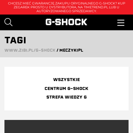
CHCESZ MIEĆ GWARANCJĘ ZAKUPU ORYGINALNEGO G-SHOCK? KUP
ZEGAREK PROSTO U DYSTRYBUTORA, NA
TIMETREND.PL
LUB U
AUTORYZOWANEGO SPRZEDAWCY.
TAGI
WWW.ZIBI.PL/G-SHOCK
/
MECZYKIPL
WSZYSTKIE
CENTRUM G-SHOCK
STREFA WIEDZY G