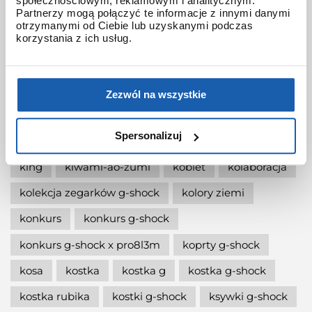
społecznościowym, reklamowym i analitycznym.
jak włączyć podświetlenie w zegarku
Partnerzy mogą połączyć te informacje z innymi danymi
otrzymanymi od Ciebie lub uzyskanymi podczas
jak wymienić baterię gshock?
korzystania z ich usług.
jak zmienić czas w zegarku g-shock?
jaki g-shock wybrać
jaki zegarek damski kupić
Zezwól na wszystkie
jaki zegarek g-shock wybrać
Spersonalizuj
jaki zegarek wybrać
kermit
kikuo ibe
king
kiwami-ao-zumi
kobiet
kolaboracja
kolekcja zegarków g-shock
kolory ziemi
konkurs
konkurs g-shock
konkurs g-shock x pro8l3m
koprty g-shock
kosa
kostka
kostka g
kostka g-shock
kostka rubika
kostki g-shock
ksywki g-shock