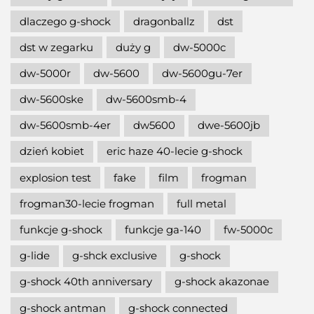
dlaczego g-shock
dragonballz
dst
dst w zegarku
duży g
dw-5000c
dw-5000r
dw-5600
dw-5600gu-7er
dw-5600ske
dw-5600smb-4
dw-5600smb-4er
dw5600
dwe-5600jb
dzień kobiet
eric haze 40-lecie g-shock
explosion test
fake
film
frogman
frogman30-lecie frogman
full metal
funkcje g-shock
funkcje ga-140
fw-5000c
g-lide
g-shck exclusive
g-shock
g-shock 40th anniversary
g-shock akazonae
g-shock antman
g-shock connected