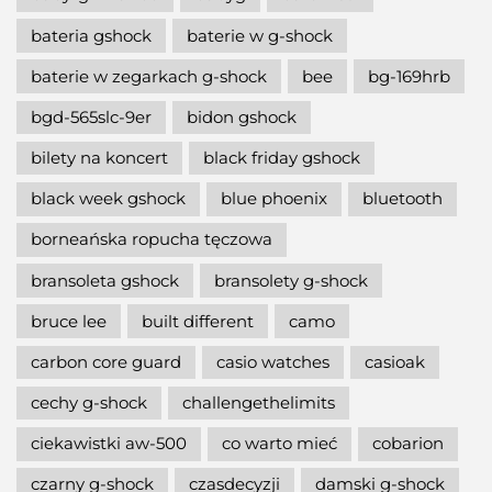
bateria gshock
baterie w g-shock
baterie w zegarkach g-shock
bee
bg-169hrb
bgd-565slc-9er
bidon gshock
bilety na koncert
black friday gshock
black week gshock
blue phoenix
bluetooth
borneańska ropucha tęczowa
bransoleta gshock
bransolety g-shock
bruce lee
built different
camo
carbon core guard
casio watches
casioak
cechy g-shock
challengethelimits
ciekawistki aw-500
co warto mieć
cobarion
czarny g-shock
czasdecyzji
damski g-shock