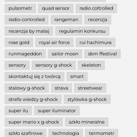
pulsometr
quad sensor
radio coltrolled
radio-controlled
rangeman
recenzja
recenzja by matej
regulamin konkursu
rose gold
royal air force
rui hachimura
runmageddon
sailor moon
sbm ffestival
sensory
sensory g-shock
skeleton
skontaktuj się z twórcą
smart
stalowy g-shock
strava
streetwear
strefa wiedzy g-shock
stylówka g-shock
super ilu
super iluminator
super mario x g-shock
szkło mineralne
szkło szafirowe
technologia
termometr