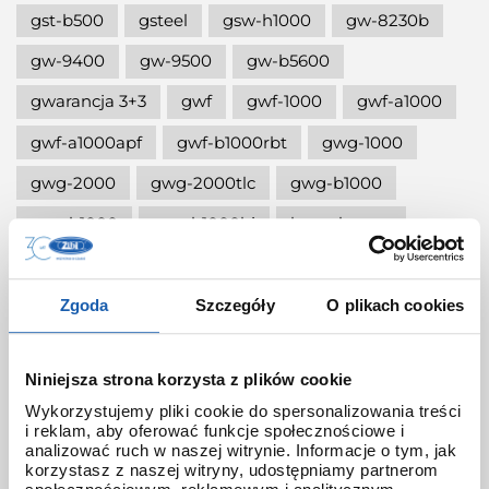
gst-b500
gsteel
gsw-h1000
gw-8230b
gw-9400
gw-9500
gw-b5600
gwarancja 3+3
gwf
gwf-1000
gwf-a1000
gwf-a1000apf
gwf-b1000rbt
gwg-1000
gwg-2000
gwg-2000tlc
gwg-b1000
gwr-b1000
gwr-b1000hj
hana-basara
hidden talents
honda jet
honey
ignite red
illuminator g-shock
Zgoda
Szczegóły
O plikach cookies
iluminator g-shock
iluminator w zegarku
Niniejsza strona korzysta z plików cookie
instrukcja
jak czyścić g-shocka
Wykorzystujemy pliki cookie do spersonalizowania treści
jak skrócić bransoletę w g-shock?
i reklam, aby oferować funkcje społecznościowe i
analizować ruch w naszej witrynie. Informacje o tym, jak
jak ustawić zegarek g-shock ga-2100?
korzystasz z naszej witryny, udostępniamy partnerom