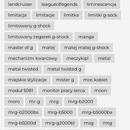
landcruiser
leagueoflegends
liminescencja
limitacja
limitacje
limitka
limitki g-sock
limitowany g-shock
limitowany zegarek g-shock
manga
master of g
matej
matej matej g-shock
mechanizm kwarcowy
meczykipl
metal
metal twisted
metal twisted g
miejskie stylizacje
mister g
moc kobiet
moduł 5081
monitor pracy serca
moon
moro
mr-g
mrg
mrg-b2000
mrg-b2000bs
mrg-b5000
mrg-b5000ba
mrg-b5000d
mrg-g2000bl
msg
mtg