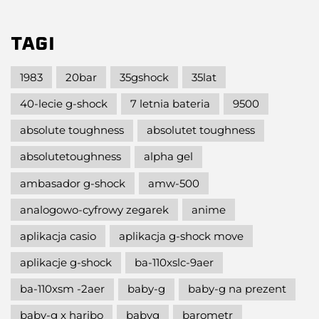
TAGI
1983
20bar
35gshock
35lat
40-lecie g-shock
7 letnia bateria
9500
absolute toughness
absolutet toughness
absolutetoughness
alpha gel
ambasador g-shock
amw-500
analogowo-cyfrowy zegarek
anime
aplikacja casio
aplikacja g-shock move
aplikacje g-shock
ba-110xslc-9aer
ba-110xsm -2aer
baby-g
baby-g na prezent
baby-g x haribo
babyg
barometr