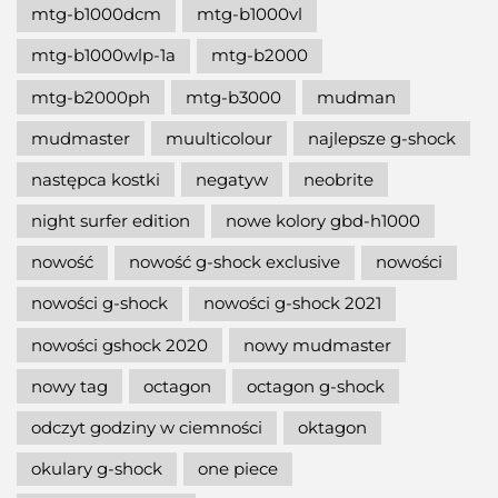
mtg-b1000dcm
mtg-b1000vl
mtg-b1000wlp-1a
mtg-b2000
mtg-b2000ph
mtg-b3000
mudman
mudmaster
muulticolour
najlepsze g-shock
następca kostki
negatyw
neobrite
night surfer edition
nowe kolory gbd-h1000
nowość
nowość g-shock exclusive
nowości
nowości g-shock
nowości g-shock 2021
nowości gshock 2020
nowy mudmaster
nowy tag
octagon
octagon g-shock
odczyt godziny w ciemności
oktagon
okulary g-shock
one piece