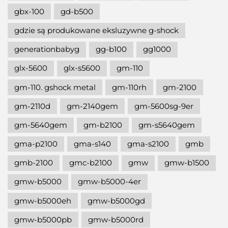
gbx-100
gd-b500
gdzie są produkowane eksluzywne g-shock
generationbabyg
gg-b100
gg1000
glx-5600
glx-s5600
gm-110
gm-110. gshock metal
gm-110rh
gm-2100
gm-2110d
gm-2140gem
gm-5600sg-9er
gm-5640gem
gm-b2100
gm-s5640gem
gma-p2100
gma-s140
gma-s2100
gmb
gmb-2100
gmc-b2100
gmw
gmw-b1500
gmw-b5000
gmw-b5000-4er
gmw-b5000eh
gmw-b5000gd
gmw-b5000pb
gmw-b5000rd