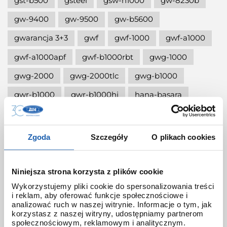
gst-b500
gsteel
gsw-h1000
gw-8230b
gw-9400
gw-9500
gw-b5600
gwarancja 3+3
gwf
gwf-1000
gwf-a1000
gwf-a1000apf
gwf-b1000rbt
gwg-1000
gwg-2000
gwg-2000tlc
gwg-b1000
gwr-b1000
gwr-b1000hj
hana-basara
hidden talents
honda jet
honey
ignite red
illuminator g-shock
Zgoda
Szczegóły
O plikach cookies
iluminator g-shock
iluminator w zegarku
instrukcja
jak czyścić g-shocka
Niniejsza strona korzysta z plików cookie
Wykorzystujemy pliki cookie do spersonalizowania treści
jak skrócić bransoletę w g-shock?
i reklam, aby oferować funkcje społecznościowe i
analizować ruch w naszej witrynie. Informacje o tym, jak
jak ustawić zegarek g-shock ga-2100?
korzystasz z naszej witryny, udostępniamy partnerom
społecznościowym, reklamowym i analitycznym.
jak włączyć podświetlenie w zegarku