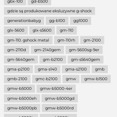
gbx-100
gd-b500
gdzie są produkowane eksluzywne g-shock
generationbabyg
gg-b100
gg1000
glx-5600
glx-s5600
gm-110
gm-110. gshock metal
gm-110rh
gm-2100
gm-2110d
gm-2140gem
gm-5600sg-9er
gm-5640gem
gm-b2100
gm-s5640gem
gma-p2100
gma-s140
gma-s2100
gmb
gmb-2100
gmc-b2100
gmw
gmw-b1500
gmw-b5000
gmw-b5000-4er
gmw-b5000eh
gmw-b5000gd
gmw-b5000pb
gmw-b5000rd