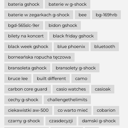
bateria gshock
baterie w g-shock
baterie w zegarkach g-shock
bee
bg-169hrb
bgd-565slc-9er
bidon gshock
bilety na koncert
black friday gshock
black week gshock
blue phoenix
bluetooth
borneańska ropucha tęczowa
bransoleta gshock
bransolety g-shock
bruce lee
built different
camo
carbon core guard
casio watches
casioak
cechy g-shock
challengethelimits
ciekawistki aw-500
co warto mieć
cobarion
czarny g-shock
czasdecyzji
damski g-shock