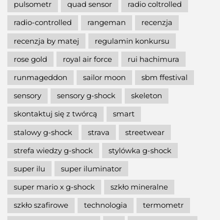
pulsometr
quad sensor
radio coltrolled
radio-controlled
rangeman
recenzja
recenzja by matej
regulamin konkursu
rose gold
royal air force
rui hachimura
runmageddon
sailor moon
sbm ffestival
sensory
sensory g-shock
skeleton
skontaktuj się z twórcą
smart
stalowy g-shock
strava
streetwear
strefa wiedzy g-shock
stylówka g-shock
super ilu
super iluminator
super mario x g-shock
szkło mineralne
szkło szafirowe
technologia
termometr