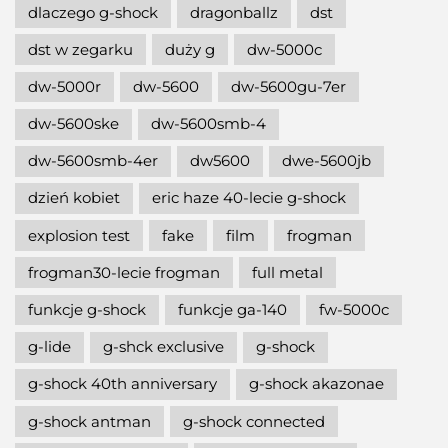
dlaczego g-shock
dragonballz
dst
dst w zegarku
duży g
dw-5000c
dw-5000r
dw-5600
dw-5600gu-7er
dw-5600ske
dw-5600smb-4
dw-5600smb-4er
dw5600
dwe-5600jb
dzień kobiet
eric haze 40-lecie g-shock
explosion test
fake
film
frogman
frogman30-lecie frogman
full metal
funkcje g-shock
funkcje ga-140
fw-5000c
g-lide
g-shck exclusive
g-shock
g-shock 40th anniversary
g-shock akazonae
g-shock antman
g-shock connected