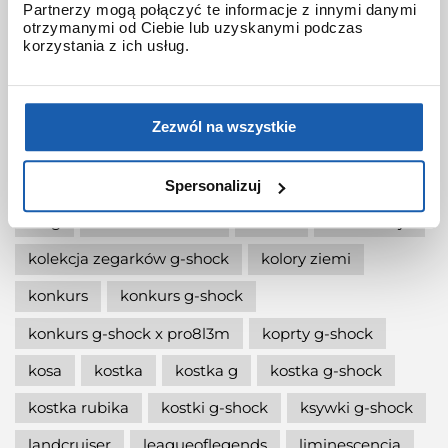
Partnerzy mogą połączyć te informacje z innymi danymi
otrzymanymi od Ciebie lub uzyskanymi podczas
jak wymienić baterię gshock?
korzystania z ich usług.
jak zmienić czas w zegarku g-shock?
jaki g-shock wybrać
jaki zegarek damski kupić
Zezwól na wszystkie
jaki zegarek g-shock wybrać
jaki zegarek wybrać
kermit
kikuo ibe
Spersonalizuj
king
kiwami-ao-zumi
kobiet
kolaboracja
kolekcja zegarków g-shock
kolory ziemi
konkurs
konkurs g-shock
konkurs g-shock x pro8l3m
koprty g-shock
kosa
kostka
kostka g
kostka g-shock
kostka rubika
kostki g-shock
ksywki g-shock
landcruiser
leagueoflegends
liminescencja