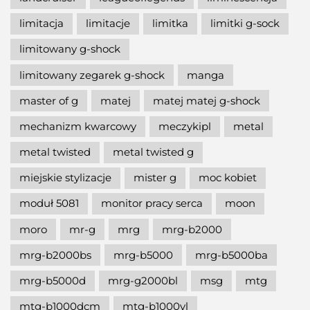
limitacja
limitacje
limitka
limitki g-sock
limitowany g-shock
limitowany zegarek g-shock
manga
master of g
matej
matej matej g-shock
mechanizm kwarcowy
meczykipl
metal
metal twisted
metal twisted g
miejskie stylizacje
mister g
moc kobiet
moduł 5081
monitor pracy serca
moon
moro
mr-g
mrg
mrg-b2000
mrg-b2000bs
mrg-b5000
mrg-b5000ba
mrg-b5000d
mrg-g2000bl
msg
mtg
mtg-b1000dcm
mtg-b1000vl