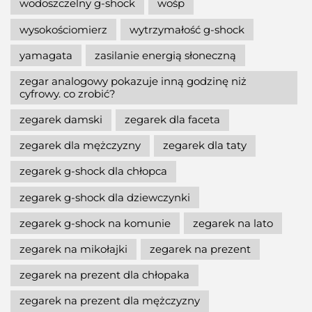
wodoszczelny g-shock
wośp
wysokościomierz
wytrzymałość g-shock
yamagata
zasilanie energią słoneczną
zegar analogowy pokazuje inną godzinę niż
cyfrowy. co zrobić?
zegarek damski
zegarek dla faceta
zegarek dla mężczyzny
zegarek dla taty
zegarek g-shock dla chłopca
zegarek g-shock dla dziewczynki
zegarek g-shock na komunie
zegarek na lato
zegarek na mikołajki
zegarek na prezent
zegarek na prezent dla chłopaka
zegarek na prezent dla mężczyzny