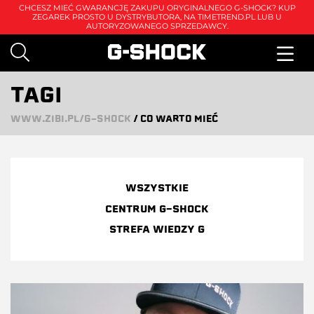
CHCESZ MIEĆ GWARANCJĘ ZAKUPU ORYGINALNEGO G-SHOCK? KUP
ZEGAREK PROSTO U DYSTRYBUTORA, NA
TIMETREND.PL
LUB U
AUTORYZOWANEGO SPRZEDAWCY.
TAGI
WWW.ZIBI.PL/G-SHOCK
/
CO WARTO MIEĆ
WSZYSTKIE
CENTRUM G-SHOCK
STREFA WIEDZY G