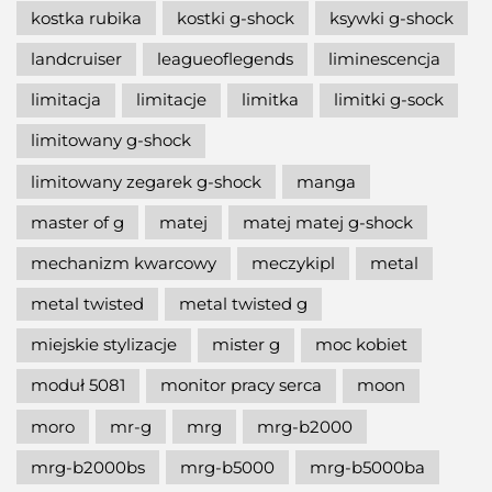
kostka rubika
kostki g-shock
ksywki g-shock
landcruiser
leagueoflegends
liminescencja
limitacja
limitacje
limitka
limitki g-sock
limitowany g-shock
limitowany zegarek g-shock
manga
master of g
matej
matej matej g-shock
mechanizm kwarcowy
meczykipl
metal
metal twisted
metal twisted g
miejskie stylizacje
mister g
moc kobiet
moduł 5081
monitor pracy serca
moon
moro
mr-g
mrg
mrg-b2000
mrg-b2000bs
mrg-b5000
mrg-b5000ba