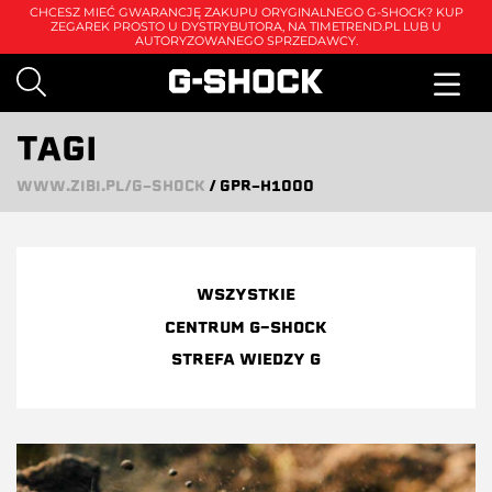
CHCESZ MIEĆ GWARANCJĘ ZAKUPU ORYGINALNEGO G-SHOCK? KUP
ZEGAREK PROSTO U DYSTRYBUTORA, NA
TIMETREND.PL
LUB U
AUTORYZOWANEGO SPRZEDAWCY.
TAGI
WWW.ZIBI.PL/G-SHOCK
/
GPR-H1000
WSZYSTKIE
CENTRUM G-SHOCK
STREFA WIEDZY G