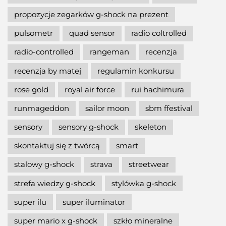
propozycje zegarków g-shock na prezent
pulsometr
quad sensor
radio coltrolled
radio-controlled
rangeman
recenzja
recenzja by matej
regulamin konkursu
rose gold
royal air force
rui hachimura
runmageddon
sailor moon
sbm ffestival
sensory
sensory g-shock
skeleton
skontaktuj się z twórcą
smart
stalowy g-shock
strava
streetwear
strefa wiedzy g-shock
stylówka g-shock
super ilu
super iluminator
super mario x g-shock
szkło mineralne