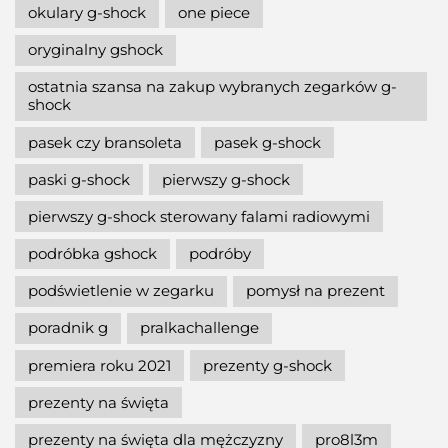
okulary g-shock
one piece
oryginalny gshock
ostatnia szansa na zakup wybranych zegarków g-
shock
pasek czy bransoleta
pasek g-shock
paski g-shock
pierwszy g-shock
pierwszy g-shock sterowany falami radiowymi
podróbka gshock
podróby
podświetlenie w zegarku
pomysł na prezent
poradnik g
pralkachallenge
premiera roku 2021
prezenty g-shock
prezenty na święta
prezenty na święta dla mężczyzny
pro8l3m