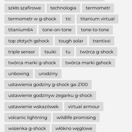
szkło szafirowe
technologia
termometr
termometr w g-shock
tic
titanium virtual
titanium64
tone-on-tone
tone-to-tone
top złotych gshock
tough solar
trantixxi
triple sensor
tsuiki
tu
twórca g-shock
twórca marki g-shock
twórca marki gshock
unboxing
urodziny
ustawienia godziny g-shock ga-2100
ustawienie godzinyw zegarku g-shock
ustawienie wskazówek
virtual armour
volcanic lightning
wildlife promising
wisienka g-shock
włókno węglowe