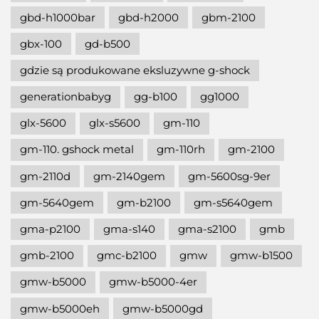
gbd-h1000bar
gbd-h2000
gbm-2100
gbx-100
gd-b500
gdzie są produkowane eksluzywne g-shock
generationbabyg
gg-b100
gg1000
glx-5600
glx-s5600
gm-110
gm-110. gshock metal
gm-110rh
gm-2100
gm-2110d
gm-2140gem
gm-5600sg-9er
gm-5640gem
gm-b2100
gm-s5640gem
gma-p2100
gma-s140
gma-s2100
gmb
gmb-2100
gmc-b2100
gmw
gmw-b1500
gmw-b5000
gmw-b5000-4er
gmw-b5000eh
gmw-b5000gd