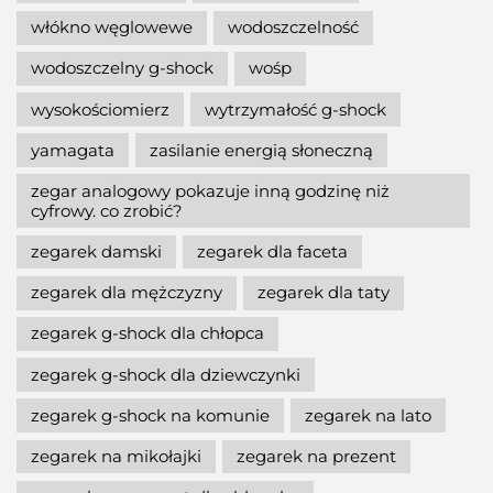
włókno węglowewe
wodoszczelność
wodoszczelny g-shock
wośp
wysokościomierz
wytrzymałość g-shock
yamagata
zasilanie energią słoneczną
zegar analogowy pokazuje inną godzinę niż
cyfrowy. co zrobić?
zegarek damski
zegarek dla faceta
zegarek dla mężczyzny
zegarek dla taty
zegarek g-shock dla chłopca
zegarek g-shock dla dziewczynki
zegarek g-shock na komunie
zegarek na lato
zegarek na mikołajki
zegarek na prezent