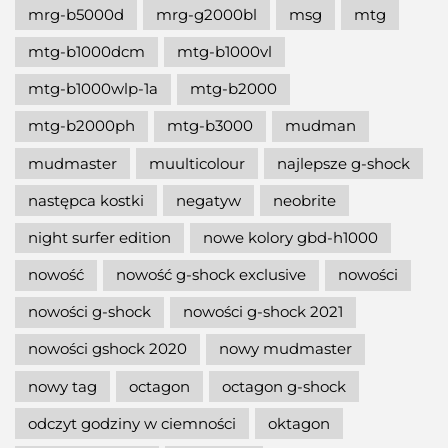
mrg-b5000d
mrg-g2000bl
msg
mtg
mtg-b1000dcm
mtg-b1000vl
mtg-b1000wlp-1a
mtg-b2000
mtg-b2000ph
mtg-b3000
mudman
mudmaster
muulticolour
najlepsze g-shock
następca kostki
negatyw
neobrite
night surfer edition
nowe kolory gbd-h1000
nowość
nowość g-shock exclusive
nowości
nowości g-shock
nowości g-shock 2021
nowości gshock 2020
nowy mudmaster
nowy tag
octagon
octagon g-shock
odczyt godziny w ciemności
oktagon