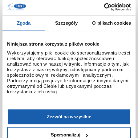
gst-b300wlp-1a
gst-b400
gst-b4000
gst-b500
gsteel
gsw-h1000
gw-8230b
Zgoda
Szczegóły
O plikach cookies
gw-9400
gw-9500
gw-b5600
gwarancja 3+3
gwf
gwf-1000
gwf-a1000
Niniejsza strona korzysta z plików cookie
gwf-a1000apf
gwf-b1000rbt
gwg-1000
Wykorzystujemy pliki cookie do spersonalizowania treści
i reklam, aby oferować funkcje społecznościowe i
gwg-2000
gwg-2000tlc
gwg-b1000
analizować ruch w naszej witrynie. Informacje o tym, jak
korzystasz z naszej witryny, udostępniamy partnerom
gwr-b1000
gwr-b1000hj
hana-basara
społecznościowym, reklamowym i analitycznym.
Partnerzy mogą połączyć te informacje z innymi danymi
otrzymanymi od Ciebie lub uzyskanymi podczas
hidden talents
honda jet
honey
korzystania z ich usług.
ignite red
illuminator g-shock
iluminator g-shock
iluminator w zegarku
Zezwól na wszystkie
instrukcja
jak czyścić g-shocka
jak skrócić bransoletę w g-shock?
Spersonalizuj