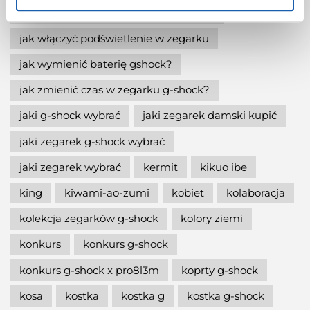
jak ustawić zegarek g-shock ga-2100?
jak włączyć podświetlenie w zegarku
jak wymienić baterię gshock?
jak zmienić czas w zegarku g-shock?
jaki g-shock wybrać
jaki zegarek damski kupić
jaki zegarek g-shock wybrać
jaki zegarek wybrać
kermit
kikuo ibe
king
kiwami-ao-zumi
kobiet
kolaboracja
kolekcja zegarków g-shock
kolory ziemi
konkurs
konkurs g-shock
konkurs g-shock x pro8l3m
koprty g-shock
kosa
kostka
kostka g
kostka g-shock