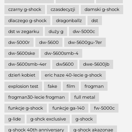
czarny g-shock
czasdecyzji
damski g-shock
dlaczego g-shock
dragonballz
dst
dst w zegarku
duży g
dw-5000c
dw-5000r
dw-5600
dw-5600gu-7er
dw-5600ske
dw-5600smb-4
dw-5600smb-4er
dw5600
dwe-5600jb
dzień kobiet
eric haze 40-lecie g-shock
explosion test
fake
film
frogman
frogman30-lecie frogman
full metal
funkcje g-shock
funkcje ga-140
fw-5000c
g-lide
g-shck exclusive
g-shock
g-shock 40th anniversary
g-shock akazonae