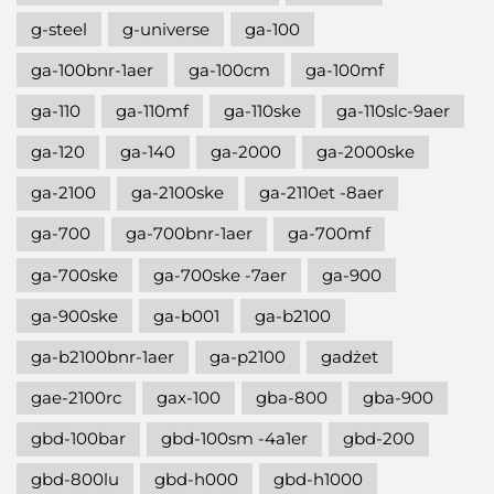
g-steel
g-universe
ga-100
ga-100bnr-1aer
ga-100cm
ga-100mf
ga-110
ga-110mf
ga-110ske
ga-110slc-9aer
ga-120
ga-140
ga-2000
ga-2000ske
ga-2100
ga-2100ske
ga-2110et -8aer
ga-700
ga-700bnr-1aer
ga-700mf
ga-700ske
ga-700ske -7aer
ga-900
ga-900ske
ga-b001
ga-b2100
ga-b2100bnr-1aer
ga-p2100
gadżet
gae-2100rc
gax-100
gba-800
gba-900
gbd-100bar
gbd-100sm -4a1er
gbd-200
gbd-800lu
gbd-h000
gbd-h1000