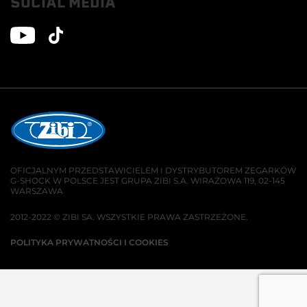
SOCIAL MEDIA
OFICJALNYM PRZEDSTAWICIELEM I DYSTRYBUTOREM ZEGARKÓW
G-SHOCK W POLSCE JEST GRUPA ZIBI S.A. WIRAŻOWA 119, 02-145
WARSZAWA
2012-2022 © ZIBI SA. WSZYSTKIE PRAWA ZASTRZEŻONE.
POLITYKA PRYWATNOŚCI I COOKIES