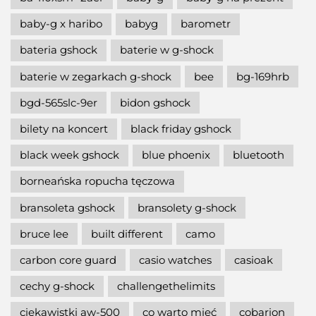
baby-g x haribo
babyg
barometr
bateria gshock
baterie w g-shock
baterie w zegarkach g-shock
bee
bg-169hrb
bgd-565slc-9er
bidon gshock
bilety na koncert
black friday gshock
black week gshock
blue phoenix
bluetooth
borneańska ropucha tęczowa
bransoleta gshock
bransolety g-shock
bruce lee
built different
camo
carbon core guard
casio watches
casioak
cechy g-shock
challengethelimits
ciekawistki aw-500
co warto mieć
cobarion