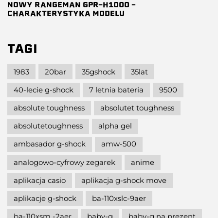
NOWY RANGEMAN GPR-H1000 –
CHARAKTERYSTYKA MODELU
TAGI
1983
20bar
35gshock
35lat
40-lecie g-shock
7 letnia bateria
9500
absolute toughness
absolutet toughness
absolutetoughness
alpha gel
ambasador g-shock
amw-500
analogowo-cyfrowy zegarek
anime
aplikacja casio
aplikacja g-shock move
aplikacje g-shock
ba-110xslc-9aer
ba-110xsm -2aer
baby-g
baby-g na prezent