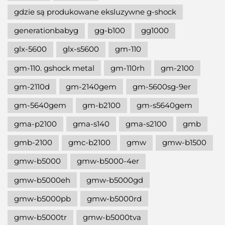
gdzie są produkowane eksluzywne g-shock
generationbabyg
gg-b100
gg1000
glx-5600
glx-s5600
gm-110
gm-110. gshock metal
gm-110rh
gm-2100
gm-2110d
gm-2140gem
gm-5600sg-9er
gm-5640gem
gm-b2100
gm-s5640gem
gma-p2100
gma-s140
gma-s2100
gmb
gmb-2100
gmc-b2100
gmw
gmw-b1500
gmw-b5000
gmw-b5000-4er
gmw-b5000eh
gmw-b5000gd
gmw-b5000pb
gmw-b5000rd
gmw-b5000tr
gmw-b5000tva