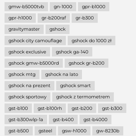
gmw-b5000tvb
gn-1000
gpr-b1000
gpr-h1000
gr-b200raf
gr-b300
gravitymaster
gshock
gshock city camouflage
gshock do 1000 zł
gshock exclusive
gshock ga-140
gshock gmw-b5000rd
gshock gr-b200
gshock mtg
gshock na lato
gshock na prezent
gshock smart
gshock sportowy
gshock z termometrem
gst-b100
gst-b100rh
gst-b200
gst-b300
gst-b300wlp-1a
gst-b400
gst-b4000
gst-b500
gsteel
gsw-h1000
gw-8230b