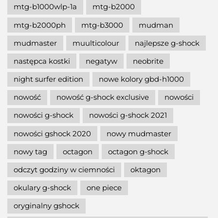
mtg-b1000wlp-1a
mtg-b2000
mtg-b2000ph
mtg-b3000
mudman
mudmaster
muulticolour
najlepsze g-shock
następca kostki
negatyw
neobrite
night surfer edition
nowe kolory gbd-h1000
nowość
nowość g-shock exclusive
nowości
nowości g-shock
nowości g-shock 2021
nowości gshock 2020
nowy mudmaster
nowy tag
octagon
octagon g-shock
odczyt godziny w ciemności
oktagon
okulary g-shock
one piece
oryginalny gshock