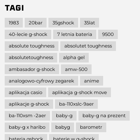
TAGI
1983
20bar
35gshock
35lat
40-lecie g-shock
7 letnia bateria
9500
absolute toughness
absolutet toughness
absolutetoughness
alpha gel
ambasador g-shock
amw-500
analogowo-cyfrowy zegarek
anime
aplikacja casio
aplikacja g-shock move
aplikacje g-shock
ba-110xslc-9aer
ba-110xsm -2aer
baby-g
baby-g na prezent
baby-g x haribo
babyg
barometr
bateria gshock
baterie w g-shock