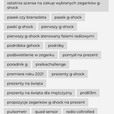
ostatnia szansa na zakup wybranych zegarków g-
shock
pasek czy bransoleta
pasek g-shock
paski g-shock
pierwszy g-shock
pierwszy g-shock sterowany falami radiowymi
podróbka gshock
podróby
podświetlenie w zegarku
pomysł na prezent
poradnik g
pralkachallenge
premiera roku 2021
prezenty g-shock
prezenty na święta
prezenty na święta dla mężczyzny
pro8l3m
propozycje zegarków g-shock na prezent
pulsometr
quad sensor
radio coltrolled