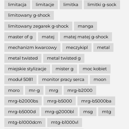
limitacja
limitacje
limitka
limitki g-sock
limitowany g-shock
limitowany zegarek g-shock
manga
master of g
matej
matej matej g-shock
mechanizm kwarcowy
meczykipl
metal
metal twisted
metal twisted g
miejskie stylizacje
mister g
moc kobiet
moduł 5081
monitor pracy serca
moon
moro
mr-g
mrg
mrg-b2000
mrg-b2000bs
mrg-b5000
mrg-b5000ba
mrg-b5000d
mrg-g2000bl
msg
mtg
mtg-b1000dcm
mtg-b1000vl