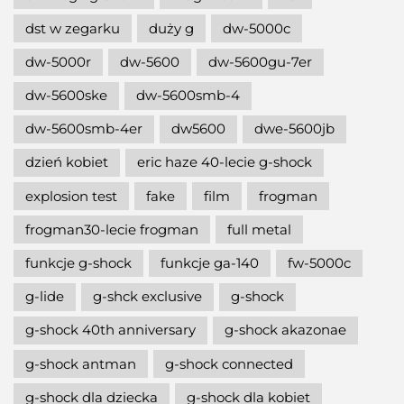
dst w zegarku
duży g
dw-5000c
dw-5000r
dw-5600
dw-5600gu-7er
dw-5600ske
dw-5600smb-4
dw-5600smb-4er
dw5600
dwe-5600jb
dzień kobiet
eric haze 40-lecie g-shock
explosion test
fake
film
frogman
frogman30-lecie frogman
full metal
funkcje g-shock
funkcje ga-140
fw-5000c
g-lide
g-shck exclusive
g-shock
g-shock 40th anniversary
g-shock akazonae
g-shock antman
g-shock connected
g-shock dla dziecka
g-shock dla kobiet