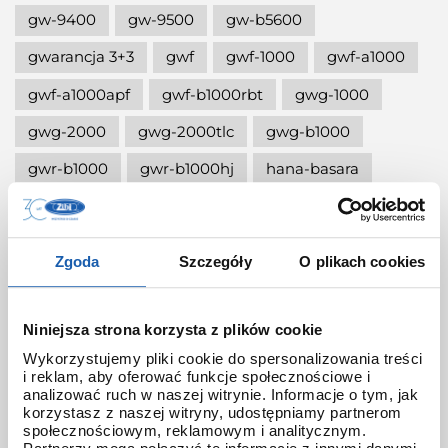
gw-9400
gw-9500
gw-b5600
gwarancja 3+3
gwf
gwf-1000
gwf-a1000
gwf-a1000apf
gwf-b1000rbt
gwg-1000
gwg-2000
gwg-2000tlc
gwg-b1000
gwr-b1000
gwr-b1000hj
hana-basara
hidden talents
honda jet
honey
ignite red
illuminator g-shock
Zgoda
Szczegóły
O plikach cookies
iluminator g-shock
iluminator w zegarku
instrukcja
jak czyścić g-shocka
Niniejsza strona korzysta z plików cookie
jak skrócić bransoletę w g-shock?
Wykorzystujemy pliki cookie do spersonalizowania treści
i reklam, aby oferować funkcje społecznościowe i
jak ustawić zegarek g-shock ga-2100?
analizować ruch w naszej witrynie. Informacje o tym, jak
korzystasz z naszej witryny, udostępniamy partnerom
jak włączyć podświetlenie w zegarku
społecznościowym, reklamowym i analitycznym.