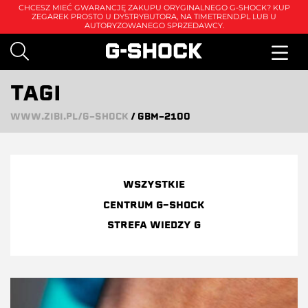
CHCESZ MIEĆ GWARANCJĘ ZAKUPU ORYGINALNEGO G-SHOCK? KUP
ZEGAREK PROSTO U DYSTRYBUTORA, NA
TIMETREND.PL
LUB U
AUTORYZOWANEGO SPRZEDAWCY.
TAGI
WWW.ZIBI.PL/G-SHOCK
/
GBM-2100
WSZYSTKIE
CENTRUM G-SHOCK
STREFA WIEDZY G