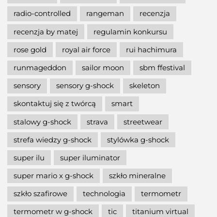
radio-controlled
rangeman
recenzja
recenzja by matej
regulamin konkursu
rose gold
royal air force
rui hachimura
runmageddon
sailor moon
sbm ffestival
sensory
sensory g-shock
skeleton
skontaktuj się z twórcą
smart
stalowy g-shock
strava
streetwear
strefa wiedzy g-shock
stylówka g-shock
super ilu
super iluminator
super mario x g-shock
szkło mineralne
szkło szafirowe
technologia
termometr
termometr w g-shock
tic
titanium virtual