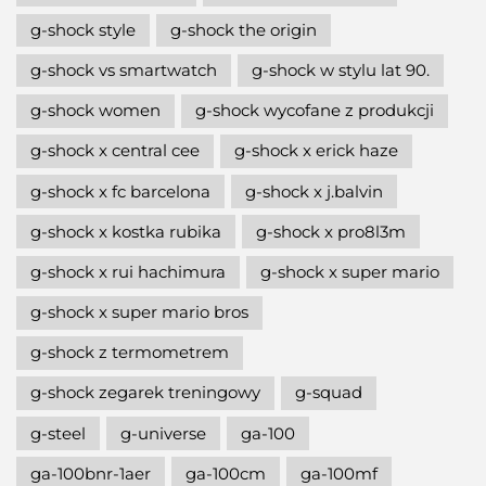
g-shock style
g-shock the origin
g-shock vs smartwatch
g-shock w stylu lat 90.
g-shock women
g-shock wycofane z produkcji
g-shock x central cee
g-shock x erick haze
g-shock x fc barcelona
g-shock x j.balvin
g-shock x kostka rubika
g-shock x pro8l3m
g-shock x rui hachimura
g-shock x super mario
g-shock x super mario bros
g-shock z termometrem
g-shock zegarek treningowy
g-squad
g-steel
g-universe
ga-100
ga-100bnr-1aer
ga-100cm
ga-100mf