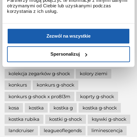
Partnerzy mogą połączyć te informacje z innymi danymi
jak wymienić baterię gshock?
otrzymanymi od Ciebie lub uzyskanymi podczas
korzystania z ich usług.
jak zmienić czas w zegarku g-shock?
jaki g-shock wybrać
jaki zegarek damski kupić
Zezwól na wszystkie
jaki zegarek g-shock wybrać
jaki zegarek wybrać
kermit
kikuo ibe
Spersonalizuj
king
kiwami-ao-zumi
kobiet
kolaboracja
kolekcja zegarków g-shock
kolory ziemi
konkurs
konkurs g-shock
konkurs g-shock x pro8l3m
koprty g-shock
kosa
kostka
kostka g
kostka g-shock
kostka rubika
kostki g-shock
ksywki g-shock
landcruiser
leagueoflegends
liminescencja