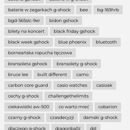
baterie w zegarkach g-shock
bee
bg-169hrb
bgd-565slc-9er
bidon gshock
bilety na koncert
black friday gshock
black week gshock
blue phoenix
bluetooth
borneańska ropucha tęczowa
bransoleta gshock
bransolety g-shock
bruce lee
built different
camo
carbon core guard
casio watches
casioak
cechy g-shock
challengethelimits
ciekawistki aw-500
co warto mieć
cobarion
czarny g-shock
czasdecyzji
damski g-shock
dlaczego g-shock
dragonballz
dst