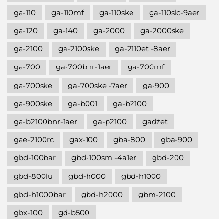
ga-110
ga-110mf
ga-110ske
ga-110slc-9aer
ga-120
ga-140
ga-2000
ga-2000ske
ga-2100
ga-2100ske
ga-2110et -8aer
ga-700
ga-700bnr-1aer
ga-700mf
ga-700ske
ga-700ske -7aer
ga-900
ga-900ske
ga-b001
ga-b2100
ga-b2100bnr-1aer
ga-p2100
gadżet
gae-2100rc
gax-100
gba-800
gba-900
gbd-100bar
gbd-100sm -4a1er
gbd-200
gbd-800lu
gbd-h000
gbd-h1000
gbd-h1000bar
gbd-h2000
gbm-2100
gbx-100
gd-b500