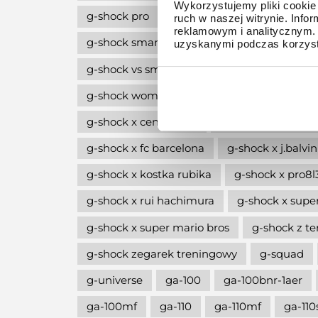
Wykorzystujemy pliki cookie 
g-shock pro
g-shock professional
g-
ruch w naszej witrynie. Inf
reklamowym i analitycznym. 
g-shock smartwatch
g-shock style
g
uzyskanymi podczas korzysta
g-shock vs smartwatch
g-shock w stylu l
g-shock women
g-shock wycofane z pro
g-shock x central cee
g-shock x erick ha
g-shock x fc barcelona
g-shock x j.balvin
g-shock x kostka rubika
g-shock x pro8
g-shock x rui hachimura
g-shock x supe
g-shock x super mario bros
g-shock z 
g-shock zegarek treningowy
g-squad
g-universe
ga-100
ga-100bnr-1aer
ga-100mf
ga-110
ga-110mf
ga-110