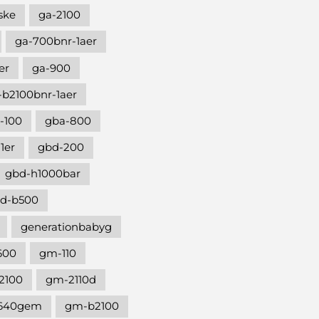
ske
ga-2100
ga-700bnr-1aer
er
ga-900
-b2100bnr-1aer
-100
gba-800
1er
gbd-200
gbd-h1000bar
d-b500
generationbabyg
600
gm-110
2100
gm-2110d
640gem
gm-b2100