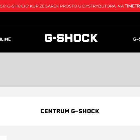
O G-SHOCK? KUP ZEGAREK PROSTO U DYSTRYBUTORA, NA
TIMETR
NLINE
G-
CENTRUM G-SHOCK