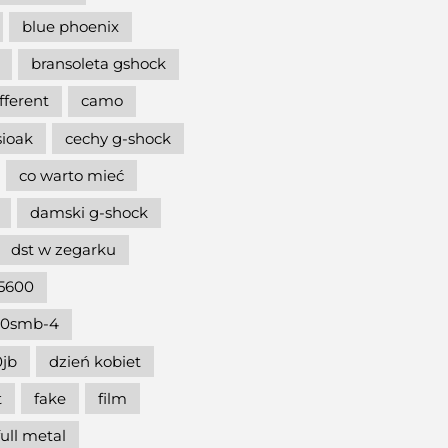
blue phoenix
bransoleta gshock
ifferent
camo
sioak
cechy g-shock
co warto mieć
damski g-shock
dst w zegarku
5600
00smb-4
jb
dzień kobiet
t
fake
film
full metal