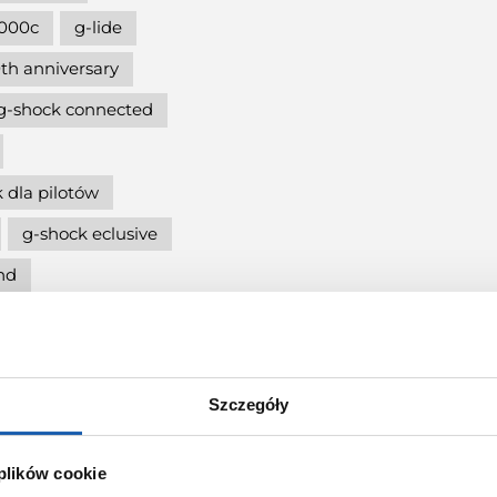
000c
g-lide
th anniversary
g-shock connected
 dla pilotów
g-shock eclusive
nd
5600
cja
g-shock mtg
Szczegóły
ię
 plików cookie
g-shock pol"and"rock