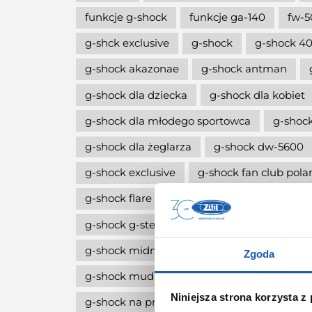
funkcje g-shock
funkcje ga-140
fw-5
g-shck exclusive
g-shock
g-shock 40
g-shock akazonae
g-shock antman
g-shock dla dziecka
g-shock dla kobiet
g-shock dla młodego sportowca
g-shock
g-shock dla żeglarza
g-shock dw-5600
g-shock exclusive
g-shock fan club pola
g-shock flare red
g-shock g-squa dw-h
g-shock g-steel
g-shock limitowana edy
g-shock midnight green
g-shock move
Zgoda
g-shock mudmaster
g-shock na komun
Niniejsza strona korzysta z
g-shock na prezent
g-shock octagon