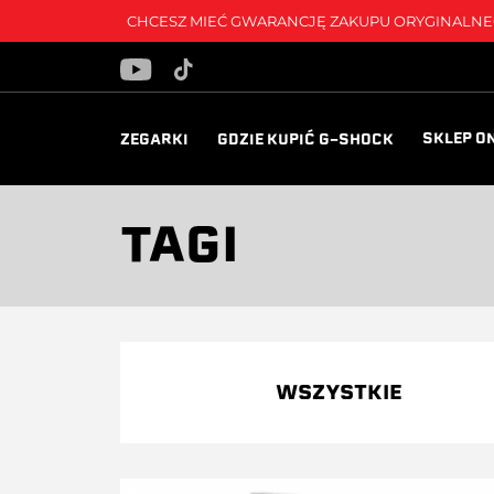
CHCESZ MIEĆ GWARANCJĘ ZAKUPU ORYGINALNEG
SKLEP O
ZEGARKI
GDZIE KUPIĆ G-SHOCK
TAGI
WSZYSTKIE