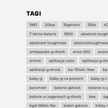
TAGI
1983
20bar
35gshock
35lat
40
7 letnia bateria
9500
absolute toug
absolutet toughness
absolutetoughness
ambasador g-shock
amw-500
analo
anime
aplikacja casio
aplikacja g-s
aplikacje g-shock
ba-110xslc-9aer
ba
baby-g
baby-g na prezent
baby-g x 
barometr
bateria gshock
baterie w 
baterie w zegarkach g-shock
bee
bg
bgd-565slc-9er
bidon gshock
bilety 