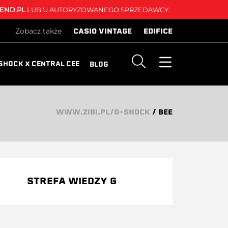
END.PL
LUB U AUTORYZOWANEGO SPRZEDAWCY.
CASIO VINTAGE
EDIFICE
Zobacz także
SHOCK X CENTRAL CEE
BLOG
WWW.ZIBI.PL/G-SHOCK
/
BEE
STREFA WIEDZY G