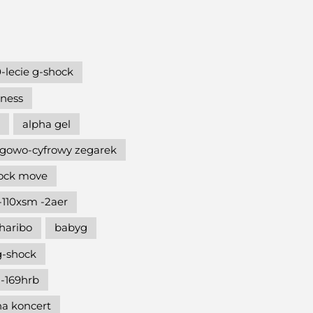
-lecie g-shock
hness
alpha gel
gowo-cyfrowy zegarek
hock move
-110xsm -2aer
haribo
babyg
g-shock
-169hrb
na koncert