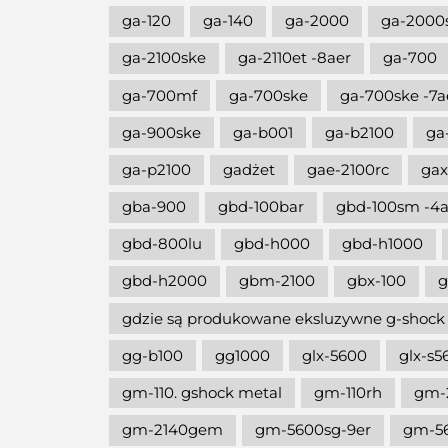
ga-120
ga-140
ga-2000
ga-2000
ga-2100ske
ga-2110et -8aer
ga-700
ga-700mf
ga-700ske
ga-700ske -7a
ga-900ske
ga-b001
ga-b2100
ga
ga-p2100
gadżet
gae-2100rc
gax
gba-900
gbd-100bar
gbd-100sm -4a
gbd-800lu
gbd-h000
gbd-h1000
gbd-h2000
gbm-2100
gbx-100
g
gdzie są produkowane eksluzywne g-shock
gg-b100
gg1000
glx-5600
glx-s5
gm-110. gshock metal
gm-110rh
gm-
gm-2140gem
gm-5600sg-9er
gm-5