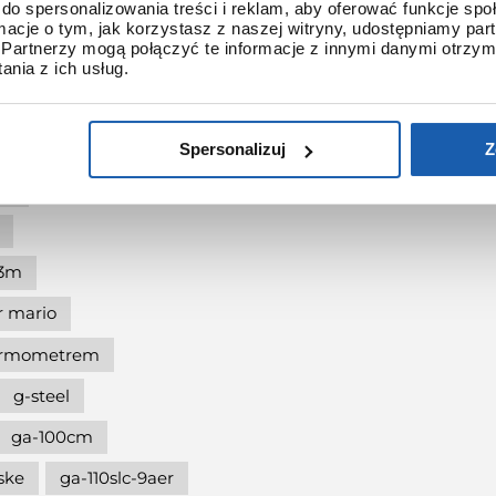
do spersonalizowania treści i reklam, aby oferować funkcje sp
shock protection
ormacje o tym, jak korzystasz z naszej witryny, udostępniamy p
Partnerzy mogą połączyć te informacje z innymi danymi otrzym
-shock the origin
nia z ich usług.
at 90.
dukcji
Spersonalizuj
Z
ze
l3m
r mario
termometrem
g-steel
ga-100cm
ske
ga-110slc-9aer