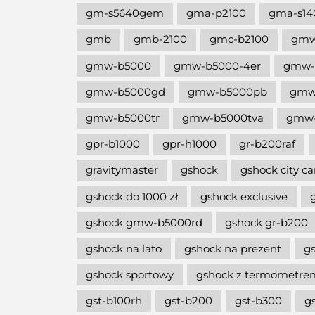
gm-s5640gem
gma-p2100
gma-s14
gmb
gmb-2100
gmc-b2100
gm
gmw-b5000
gmw-b5000-4er
gmw-
gmw-b5000gd
gmw-b5000pb
gmw
gmw-b5000tr
gmw-b5000tva
gmw-
gpr-b1000
gpr-h1000
gr-b200raf
gravitymaster
gshock
gshock city c
gshock do 1000 zł
gshock exclusive
gshock gmw-b5000rd
gshock gr-b200
gshock na lato
gshock na prezent
g
gshock sportowy
gshock z termometre
gst-b100rh
gst-b200
gst-b300
g