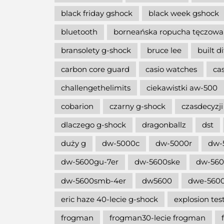
black friday gshock
black week gshock
bluetooth
borneańska ropucha tęczowa
bransolety g-shock
bruce lee
built d
carbon core guard
casio watches
ca
challengethelimits
ciekawistki aw-500
cobarion
czarny g-shock
czasdecyzji
dlaczego g-shock
dragonballz
dst
duży g
dw-5000c
dw-5000r
dw-
dw-5600gu-7er
dw-5600ske
dw-56
dw-5600smb-4er
dw5600
dwe-5600
eric haze 40-lecie g-shock
explosion tes
frogman
frogman30-lecie frogman