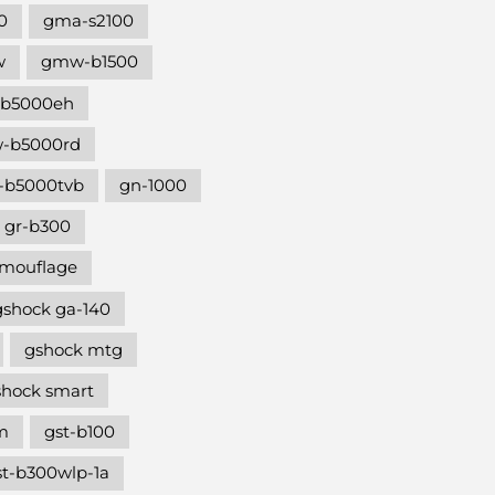
0
gma-s2100
w
gmw-b1500
b5000eh
-b5000rd
b5000tvb
gn-1000
gr-b300
amouflage
gshock ga-140
gshock mtg
shock smart
m
gst-b100
st-b300wlp-1a