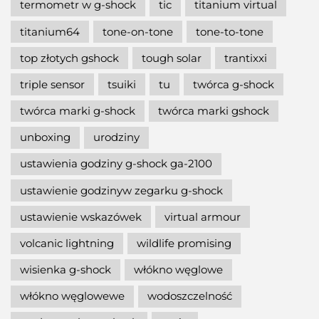
termometr w g-shock
tic
titanium virtual
titanium64
tone-on-tone
tone-to-tone
top złotych gshock
tough solar
trantixxi
triple sensor
tsuiki
tu
twórca g-shock
twórca marki g-shock
twórca marki gshock
unboxing
urodziny
ustawienia godziny g-shock ga-2100
ustawienie godzinyw zegarku g-shock
ustawienie wskazówek
virtual armour
volcanic lightning
wildlife promising
wisienka g-shock
włókno węglowe
włókno węglowewe
wodoszczelność