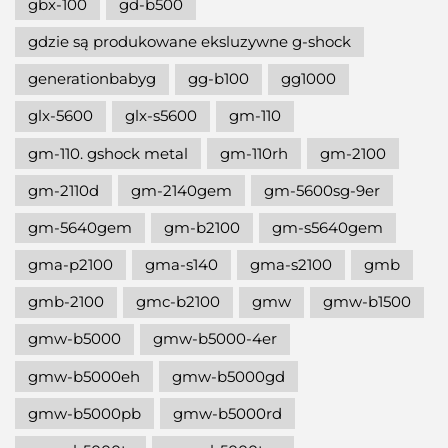
gbx-100
gd-b500
gdzie są produkowane eksluzywne g-shock
generationbabyg
gg-b100
gg1000
glx-5600
glx-s5600
gm-110
gm-110. gshock metal
gm-110rh
gm-2100
gm-2110d
gm-2140gem
gm-5600sg-9er
gm-5640gem
gm-b2100
gm-s5640gem
gma-p2100
gma-s140
gma-s2100
gmb
gmb-2100
gmc-b2100
gmw
gmw-b1500
gmw-b5000
gmw-b5000-4er
gmw-b5000eh
gmw-b5000gd
gmw-b5000pb
gmw-b5000rd