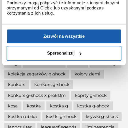
Partnerzy mogą połączyć te informacje z innymi danymi
otrzymanymi od Ciebie lub uzyskanymi podczas
jak wymienić baterię gshock?
korzystania z ich usług.
jak zmienić czas w zegarku g-shock?
jaki g-shock wybrać
jaki zegarek damski kupić
Zezwól na wszystkie
jaki zegarek g-shock wybrać
jaki zegarek wybrać
kermit
kikuo ibe
Spersonalizuj
king
kiwami-ao-zumi
kobiet
kolaboracja
kolekcja zegarków g-shock
kolory ziemi
konkurs
konkurs g-shock
konkurs g-shock x pro8l3m
koprty g-shock
kosa
kostka
kostka g
kostka g-shock
kostka rubika
kostki g-shock
ksywki g-shock
landcruiser
leagueoflegends
liminescencja