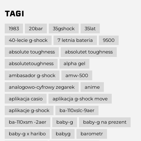
TAGI
1983
20bar
35gshock
35lat
40-lecie g-shock
7 letnia bateria
9500
absolute toughness
absolutet toughness
absolutetoughness
alpha gel
ambasador g-shock
amw-500
analogowo-cyfrowy zegarek
anime
aplikacja casio
aplikacja g-shock move
aplikacje g-shock
ba-110xslc-9aer
ba-110xsm -2aer
baby-g
baby-g na prezent
baby-g x haribo
babyg
barometr