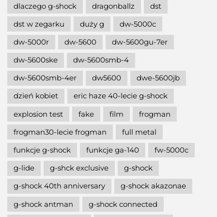
dlaczego g-shock
dragonballz
dst
dst w zegarku
duży g
dw-5000c
dw-5000r
dw-5600
dw-5600gu-7er
dw-5600ske
dw-5600smb-4
dw-5600smb-4er
dw5600
dwe-5600jb
dzień kobiet
eric haze 40-lecie g-shock
explosion test
fake
film
frogman
frogman30-lecie frogman
full metal
funkcje g-shock
funkcje ga-140
fw-5000c
g-lide
g-shck exclusive
g-shock
g-shock 40th anniversary
g-shock akazonae
g-shock antman
g-shock connected