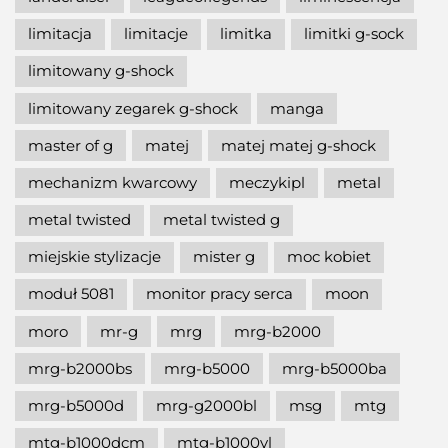
limitacja
limitacje
limitka
limitki g-sock
limitowany g-shock
limitowany zegarek g-shock
manga
master of g
matej
matej matej g-shock
mechanizm kwarcowy
meczykipl
metal
metal twisted
metal twisted g
miejskie stylizacje
mister g
moc kobiet
moduł 5081
monitor pracy serca
moon
moro
mr-g
mrg
mrg-b2000
mrg-b2000bs
mrg-b5000
mrg-b5000ba
mrg-b5000d
mrg-g2000bl
msg
mtg
mtg-b1000dcm
mtg-b1000vl