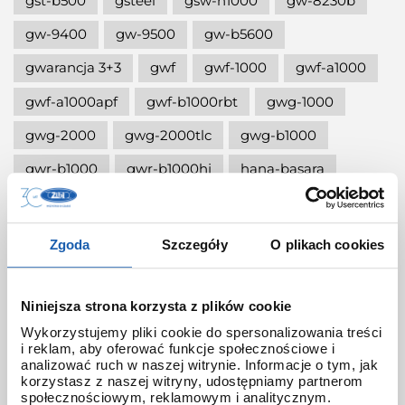
gst-b500
gsteel
gsw-h1000
gw-8230b
gw-9400
gw-9500
gw-b5600
gwarancja 3+3
gwf
gwf-1000
gwf-a1000
gwf-a1000apf
gwf-b1000rbt
gwg-1000
gwg-2000
gwg-2000tlc
gwg-b1000
gwr-b1000
gwr-b1000hj
hana-basara
hidden talents
honda jet
honey
ignite red
illuminator g-shock
Zgoda
Szczegóły
O plikach cookies
iluminator g-shock
iluminator w zegarku
instrukcja
jak czyścić g-shocka
Niniejsza strona korzysta z plików cookie
Wykorzystujemy pliki cookie do spersonalizowania treści
jak skrócić bransoletę w g-shock?
i reklam, aby oferować funkcje społecznościowe i
analizować ruch w naszej witrynie. Informacje o tym, jak
jak ustawić zegarek g-shock ga-2100?
korzystasz z naszej witryny, udostępniamy partnerom
społecznościowym, reklamowym i analitycznym.
jak włączyć podświetlenie w zegarku