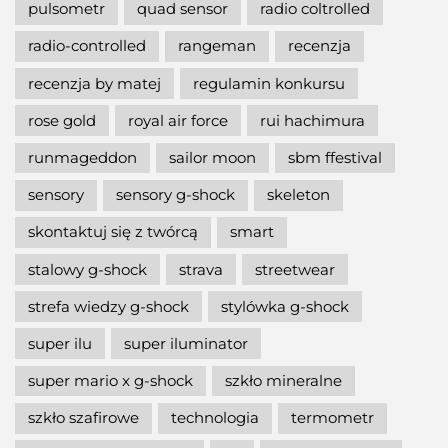
pulsometr
quad sensor
radio coltrolled
radio-controlled
rangeman
recenzja
recenzja by matej
regulamin konkursu
rose gold
royal air force
rui hachimura
runmageddon
sailor moon
sbm ffestival
sensory
sensory g-shock
skeleton
skontaktuj się z twórcą
smart
stalowy g-shock
strava
streetwear
strefa wiedzy g-shock
stylówka g-shock
super ilu
super iluminator
super mario x g-shock
szkło mineralne
szkło szafirowe
technologia
termometr