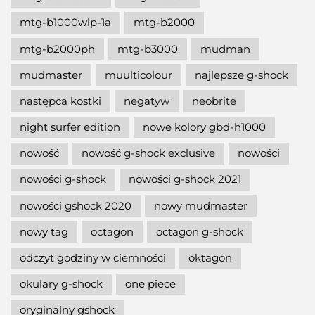
mtg-b1000wlp-1a
mtg-b2000
mtg-b2000ph
mtg-b3000
mudman
mudmaster
muulticolour
najlepsze g-shock
następca kostki
negatyw
neobrite
night surfer edition
nowe kolory gbd-h1000
nowość
nowość g-shock exclusive
nowości
nowości g-shock
nowości g-shock 2021
nowości gshock 2020
nowy mudmaster
nowy tag
octagon
octagon g-shock
odczyt godziny w ciemności
oktagon
okulary g-shock
one piece
oryginalny gshock