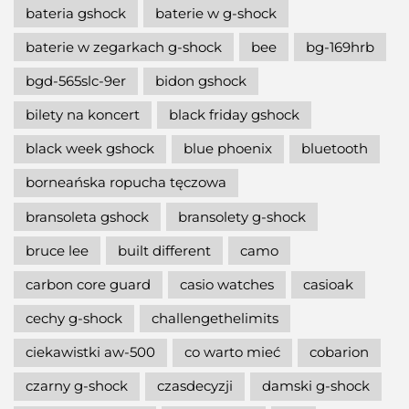
bateria gshock
baterie w g-shock
baterie w zegarkach g-shock
bee
bg-169hrb
bgd-565slc-9er
bidon gshock
bilety na koncert
black friday gshock
black week gshock
blue phoenix
bluetooth
borneańska ropucha tęczowa
bransoleta gshock
bransolety g-shock
bruce lee
built different
camo
carbon core guard
casio watches
casioak
cechy g-shock
challengethelimits
ciekawistki aw-500
co warto mieć
cobarion
czarny g-shock
czasdecyzji
damski g-shock