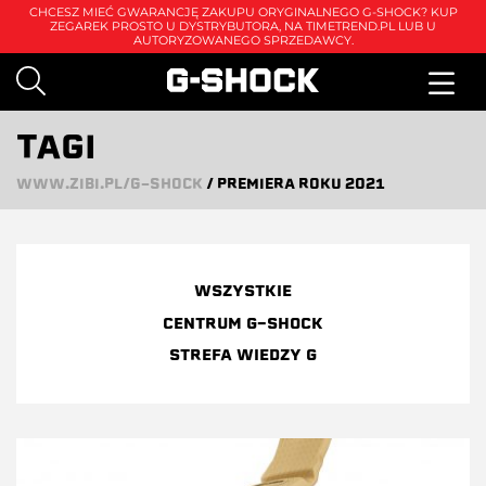
CHCESZ MIEĆ GWARANCJĘ ZAKUPU ORYGINALNEGO G-SHOCK? KUP
ZEGAREK PROSTO U DYSTRYBUTORA, NA
TIMETREND.PL
LUB U
AUTORYZOWANEGO SPRZEDAWCY.
TAGI
WWW.ZIBI.PL/G-SHOCK
/
PREMIERA ROKU 2021
WSZYSTKIE
CENTRUM G-SHOCK
STREFA WIEDZY G