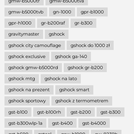
gmw-b5000tr
gmw-b5000tva
gmw-b5000tvb
gn-1000
gpr-b1000
gpr-h1000
gr-b200raf
gr-b300
gravitymaster
gshock
gshock city camouflage
gshock do 1000 zł
gshock exclusive
gshock ga-140
gshock gmw-b5000rd
gshock gr-b200
gshock mtg
gshock na lato
gshock na prezent
gshock smart
gshock sportowy
gshock z termometrem
gst-b100
gst-b100rh
gst-b200
gst-b300
gst-b300wlp-1a
gst-b400
gst-b4000