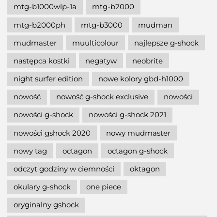
mtg-b1000wlp-1a
mtg-b2000
mtg-b2000ph
mtg-b3000
mudman
mudmaster
muulticolour
najlepsze g-shock
następca kostki
negatyw
neobrite
night surfer edition
nowe kolory gbd-h1000
nowość
nowość g-shock exclusive
nowości
nowości g-shock
nowości g-shock 2021
nowości gshock 2020
nowy mudmaster
nowy tag
octagon
octagon g-shock
odczyt godziny w ciemności
oktagon
okulary g-shock
one piece
oryginalny gshock