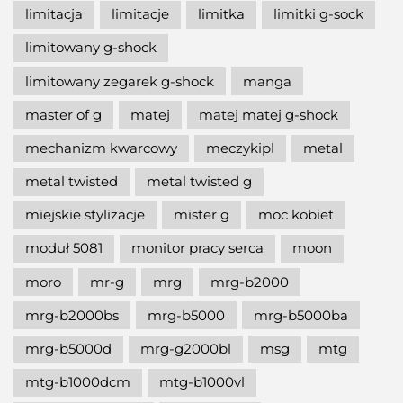
limitacja
limitacje
limitka
limitki g-sock
limitowany g-shock
limitowany zegarek g-shock
manga
master of g
matej
matej matej g-shock
mechanizm kwarcowy
meczykipl
metal
metal twisted
metal twisted g
miejskie stylizacje
mister g
moc kobiet
moduł 5081
monitor pracy serca
moon
moro
mr-g
mrg
mrg-b2000
mrg-b2000bs
mrg-b5000
mrg-b5000ba
mrg-b5000d
mrg-g2000bl
msg
mtg
mtg-b1000dcm
mtg-b1000vl