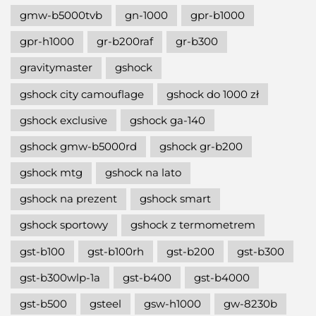
gmw-b5000tvb
gn-1000
gpr-b1000
gpr-h1000
gr-b200raf
gr-b300
gravitymaster
gshock
gshock city camouflage
gshock do 1000 zł
gshock exclusive
gshock ga-140
gshock gmw-b5000rd
gshock gr-b200
gshock mtg
gshock na lato
gshock na prezent
gshock smart
gshock sportowy
gshock z termometrem
gst-b100
gst-b100rh
gst-b200
gst-b300
gst-b300wlp-1a
gst-b400
gst-b4000
gst-b500
gsteel
gsw-h1000
gw-8230b