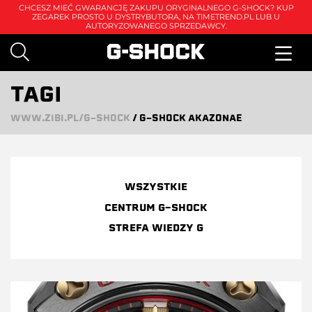
CHCESZ MIEĆ GWARANCJĘ ZAKUPU ORYGINALNEGO G-SHOCK? KUP
ZEGAREK PROSTO U DYSTRYBUTORA, NA
TIMETREND.PL
LUB U
AUTORYZOWANEGO SPRZEDAWCY.
TAGI
WWW.ZIBI.PL/G-SHOCK
/
G-SHOCK AKAZONAE
WSZYSTKIE
CENTRUM G-SHOCK
STREFA WIEDZY G