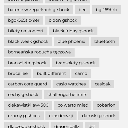
baterie w zegarkach g-shock
bee
bg-169hrb
bgd-565slc-9er
bidon gshock
bilety na koncert
black friday gshock
black week gshock
blue phoenix
bluetooth
borneańska ropucha tęczowa
bransoleta gshock
bransolety g-shock
bruce lee
built different
camo
carbon core guard
casio watches
casioak
cechy g-shock
challengethelimits
ciekawistki aw-500
co warto mieć
cobarion
czarny g-shock
czasdecyzji
damski g-shock
dlaczego g-shock
dragonballz
dst