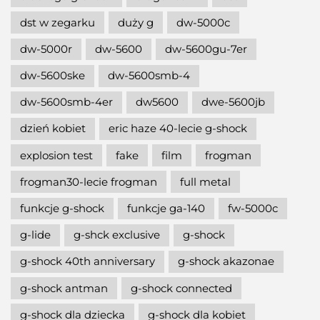
dst w zegarku
duży g
dw-5000c
dw-5000r
dw-5600
dw-5600gu-7er
dw-5600ske
dw-5600smb-4
dw-5600smb-4er
dw5600
dwe-5600jb
dzień kobiet
eric haze 40-lecie g-shock
explosion test
fake
film
frogman
frogman30-lecie frogman
full metal
funkcje g-shock
funkcje ga-140
fw-5000c
g-lide
g-shck exclusive
g-shock
g-shock 40th anniversary
g-shock akazonae
g-shock antman
g-shock connected
g-shock dla dziecka
g-shock dla kobiet