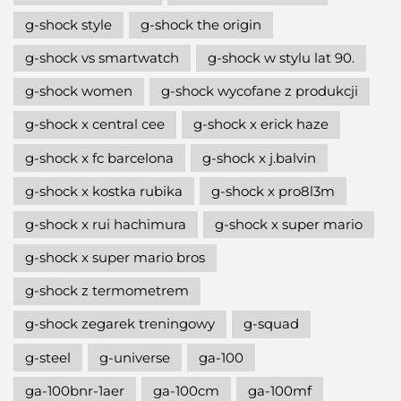
g-shock style
g-shock the origin
g-shock vs smartwatch
g-shock w stylu lat 90.
g-shock women
g-shock wycofane z produkcji
g-shock x central cee
g-shock x erick haze
g-shock x fc barcelona
g-shock x j.balvin
g-shock x kostka rubika
g-shock x pro8l3m
g-shock x rui hachimura
g-shock x super mario
g-shock x super mario bros
g-shock z termometrem
g-shock zegarek treningowy
g-squad
g-steel
g-universe
ga-100
ga-100bnr-1aer
ga-100cm
ga-100mf