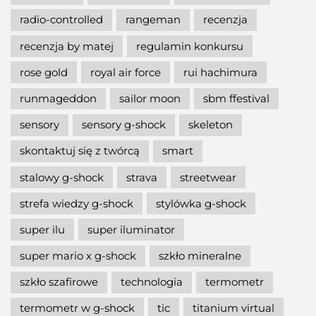
radio-controlled
rangeman
recenzja
recenzja by matej
regulamin konkursu
rose gold
royal air force
rui hachimura
runmageddon
sailor moon
sbm ffestival
sensory
sensory g-shock
skeleton
skontaktuj się z twórcą
smart
stalowy g-shock
strava
streetwear
strefa wiedzy g-shock
stylówka g-shock
super ilu
super iluminator
super mario x g-shock
szkło mineralne
szkło szafirowe
technologia
termometr
termometr w g-shock
tic
titanium virtual