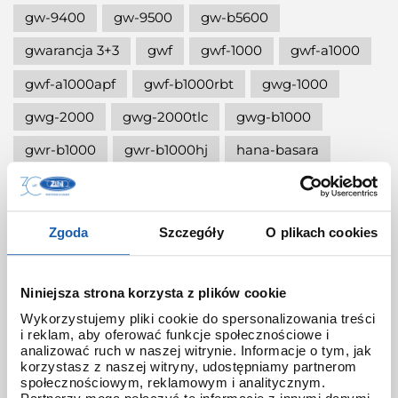
gw-9400
gw-9500
gw-b5600
gwarancja 3+3
gwf
gwf-1000
gwf-a1000
gwf-a1000apf
gwf-b1000rbt
gwg-1000
gwg-2000
gwg-2000tlc
gwg-b1000
gwr-b1000
gwr-b1000hj
hana-basara
hidden talents
honda jet
honey
ignite red
illuminator g-shock
Zgoda
Szczegóły
O plikach cookies
iluminator g-shock
iluminator w zegarku
instrukcja
jak czyścić g-shocka
Niniejsza strona korzysta z plików cookie
jak skrócić bransoletę w g-shock?
Wykorzystujemy pliki cookie do spersonalizowania treści
i reklam, aby oferować funkcje społecznościowe i
jak ustawić zegarek g-shock ga-2100?
analizować ruch w naszej witrynie. Informacje o tym, jak
korzystasz z naszej witryny, udostępniamy partnerom
jak włączyć podświetlenie w zegarku
społecznościowym, reklamowym i analitycznym.