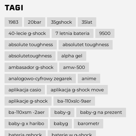
TAGI
1983
20bar
35gshock
35lat
40-lecie g-shock
7 letnia bateria
9500
absolute toughness
absolutet toughness
absolutetoughness
alpha gel
ambasador g-shock
amw-500
analogowo-cyfrowy zegarek
anime
aplikacja casio
aplikacja g-shock move
aplikacje g-shock
ba-110xslc-9aer
ba-110xsm -2aer
baby-g
baby-g na prezent
baby-g x haribo
babyg
barometr
bateria gshock
baterie w g-shock