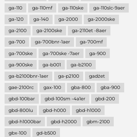
ga-110
ga-110mf
ga-110ske
ga-110slc-9aer
ga-120
ga-140
ga-2000
ga-2000ske
ga-2100
ga-2100ske
ga-2110et -8aer
ga-700
ga-700bnr-1aer
ga-700mf
ga-700ske
ga-700ske -7aer
ga-900
ga-900ske
ga-b001
ga-b2100
ga-b2100bnr-1aer
ga-p2100
gadżet
gae-2100rc
gax-100
gba-800
gba-900
gbd-100bar
gbd-100sm -4a1er
gbd-200
gbd-800lu
gbd-h000
gbd-h1000
gbd-h1000bar
gbd-h2000
gbm-2100
gbx-100
gd-b500