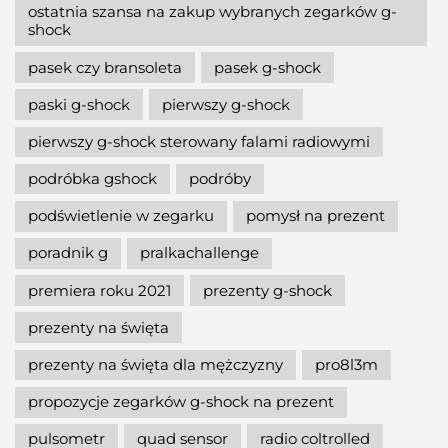
ostatnia szansa na zakup wybranych zegarków g-
shock
pasek czy bransoleta
pasek g-shock
paski g-shock
pierwszy g-shock
pierwszy g-shock sterowany falami radiowymi
podróbka gshock
podróby
podświetlenie w zegarku
pomysł na prezent
poradnik g
pralkachallenge
premiera roku 2021
prezenty g-shock
prezenty na święta
prezenty na święta dla mężczyzny
pro8l3m
propozycje zegarków g-shock na prezent
pulsometr
quad sensor
radio coltrolled