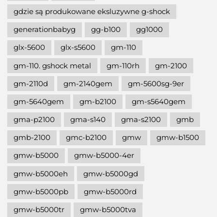
gdzie są produkowane eksluzywne g-shock
generationbabyg
gg-b100
gg1000
glx-5600
glx-s5600
gm-110
gm-110. gshock metal
gm-110rh
gm-2100
gm-2110d
gm-2140gem
gm-5600sg-9er
gm-5640gem
gm-b2100
gm-s5640gem
gma-p2100
gma-s140
gma-s2100
gmb
gmb-2100
gmc-b2100
gmw
gmw-b1500
gmw-b5000
gmw-b5000-4er
gmw-b5000eh
gmw-b5000gd
gmw-b5000pb
gmw-b5000rd
gmw-b5000tr
gmw-b5000tva