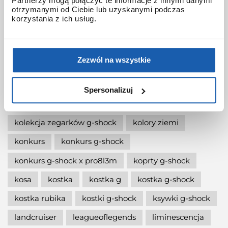
Partnerzy mogą połączyć te informacje z innymi danymi
jak wymienić baterię gshock?
otrzymanymi od Ciebie lub uzyskanymi podczas
korzystania z ich usług.
jak zmienić czas w zegarku g-shock?
jaki g-shock wybrać
jaki zegarek damski kupić
Zezwól na wszystkie
jaki zegarek g-shock wybrać
jaki zegarek wybrać
kermit
kikuo ibe
Spersonalizuj
king
kiwami-ao-zumi
kobiet
kolaboracja
kolekcja zegarków g-shock
kolory ziemi
konkurs
konkurs g-shock
konkurs g-shock x pro8l3m
koprty g-shock
kosa
kostka
kostka g
kostka g-shock
kostka rubika
kostki g-shock
ksywki g-shock
landcruiser
leagueoflegends
liminescencja