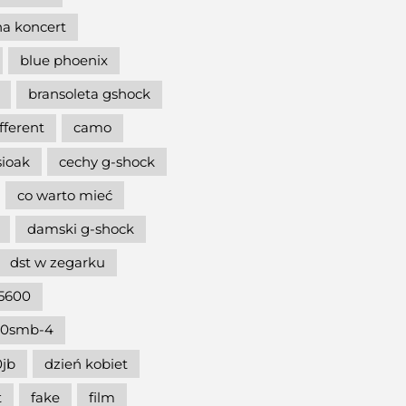
na koncert
blue phoenix
bransoleta gshock
ifferent
camo
sioak
cechy g-shock
co warto mieć
damski g-shock
dst w zegarku
5600
00smb-4
jb
dzień kobiet
t
fake
film