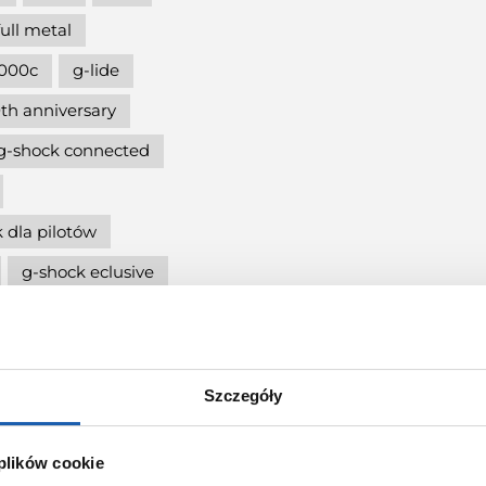
full metal
000c
g-lide
th anniversary
g-shock connected
 dla pilotów
g-shock eclusive
nd
5600
cja
Szczegóły
g-shock mtg
 plików cookie
ię