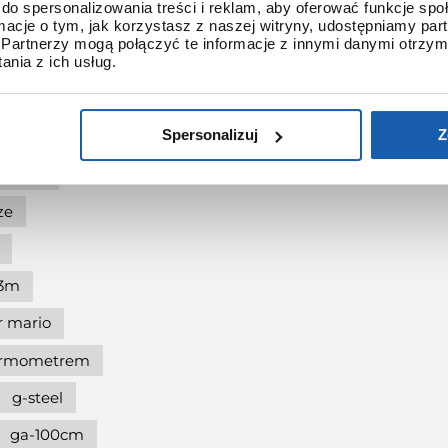
do spersonalizowania treści i reklam, aby oferować funkcje sp
g-shock pol"and"rock
ormacje o tym, jak korzystasz z naszej witryny, udostępniamy p
Partnerzy mogą połączyć te informacje z innymi danymi otrzym
nia z ich usług.
shock protection
-shock the origin
Spersonalizuj
Z
at 90.
dukcji
ze
l3m
r mario
termometrem
g-steel
ga-100cm