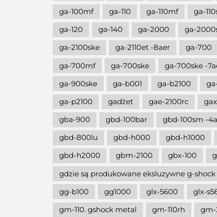
ga-100mf
ga-110
ga-110mf
ga-110
ga-120
ga-140
ga-2000
ga-2000
ga-2100ske
ga-2110et -8aer
ga-700
ga-700mf
ga-700ske
ga-700ske -7a
ga-900ske
ga-b001
ga-b2100
ga
ga-p2100
gadżet
gae-2100rc
gax
gba-900
gbd-100bar
gbd-100sm -4a
gbd-800lu
gbd-h000
gbd-h1000
gbd-h2000
gbm-2100
gbx-100
g
gdzie są produkowane eksluzywne g-shock
gg-b100
gg1000
glx-5600
glx-s5
gm-110. gshock metal
gm-110rh
gm-