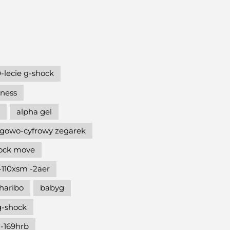
-lecie g-shock
hness
alpha gel
gowo-cyfrowy zegarek
hock move
-110xsm -2aer
haribo
babyg
g-shock
-169hrb