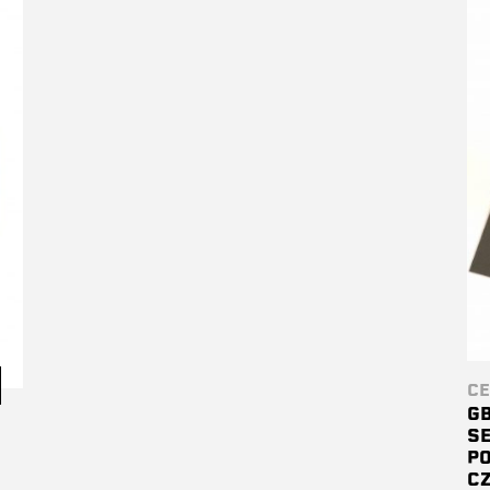
CE
G
SE
P
C