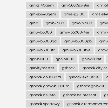
gm-2140gem
gm-5600sg-9er
gm-5
gm-s5640gem
gma-p2100
gma-s14
gmb
gmb-2100
gmc-b2100
gm
gmw-b5000
gmw-b5000-4er
gmw-
gmw-b5000gd
gmw-b5000pb
gmw
gmw-b5000tr
gmw-b5000tva
gmw-
gpr-b1000
gpr-h1000
gr-b200raf
gravitymaster
gshock
gshock city c
gshock do 1000 zł
gshock exclusive
gshock gmw-b5000rd
gshock gr-b200
gshock na lato
gshock na prezent
g
gshock sportowy
gshock z termometre