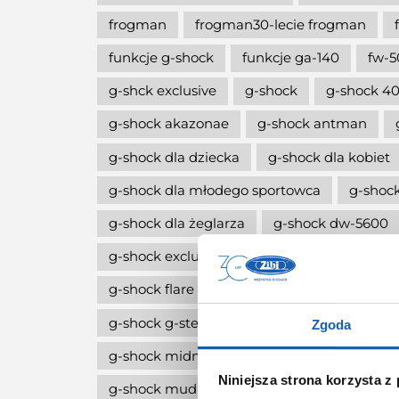
frogman
frogman30-lecie frogman
funkcje g-shock
funkcje ga-140
fw-5
g-shck exclusive
g-shock
g-shock 40
g-shock akazonae
g-shock antman
g-shock dla dziecka
g-shock dla kobiet
g-shock dla młodego sportowca
g-shock
g-shock dla żeglarza
g-shock dw-5600
g-shock exclusive
g-shock fan club pola
g-shock flare red
g-shock g-squa dw-h
g-shock g-steel
g-shock limitowana edy
Zgoda
g-shock midnight green
g-shock move
Niniejsza strona korzysta z
g-shock mudmaster
g-shock na komun