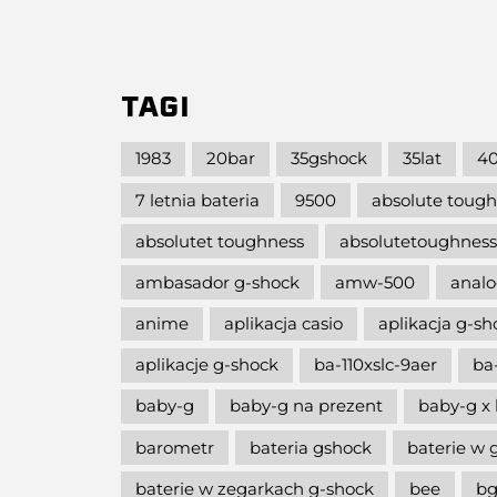
TAGI
1983
20bar
35gshock
35lat
40
7 letnia bateria
9500
absolute toug
absolutet toughness
absolutetoughness
ambasador g-shock
amw-500
analo
anime
aplikacja casio
aplikacja g-s
aplikacje g-shock
ba-110xslc-9aer
ba
baby-g
baby-g na prezent
baby-g x 
barometr
bateria gshock
baterie w 
baterie w zegarkach g-shock
bee
bg