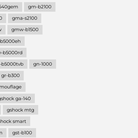
640gem
gm-b2100
0
gma-s2100
w
gmw-b1500
b5000eh
-b5000rd
b5000tvb
gn-1000
gr-b300
amouflage
gshock ga-140
gshock mtg
shock smart
m
gst-b100