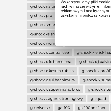
Wykorzystujemy pliki cookie 
g-shock na prezent
g-shock octagon
ruch w naszej witrynie. Inf
reklamowym i analitycznym. 
uzyskanymi podczas korzysta
g-shock pro
g-shock professional
g-
g-shock smartwatch
g-shock style
g
g-shock vs smartwatch
g-shock w stylu l
g-shock women
g-shock wycofane z pro
g-shock x central cee
g-shock x erick ha
g-shock x fc barcelona
g-shock x j.balvin
g-shock x kostka rubika
g-shock x pro8
g-shock x rui hachimura
g-shock x supe
g-shock x super mario bros
g-shock z 
g-shock zegarek treningowy
g-squad
g-universe
ga-100
ga-100bnr-1aer