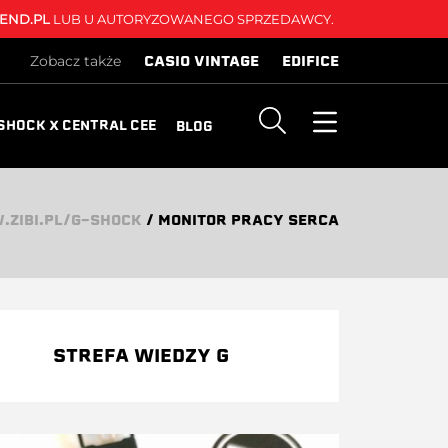
END.PL
LUB U AUTORYZOWANEGO SPRZEDAWCY.
CASIO VINTAGE
EDIFICE
Zobacz także
SHOCK X CENTRAL CEE
BLOG
ZIBI.PL/G-SHOCK
/
MONITOR PRACY SERCA
STREFA WIEDZY G