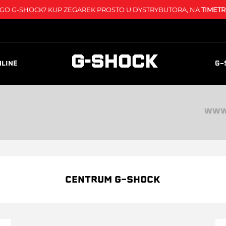
O G-SHOCK? KUP ZEGAREK PROSTO U DYSTRYBUTORA, NA
TIMETR
NLINE
G-
WWW.
CENTRUM G-SHOCK