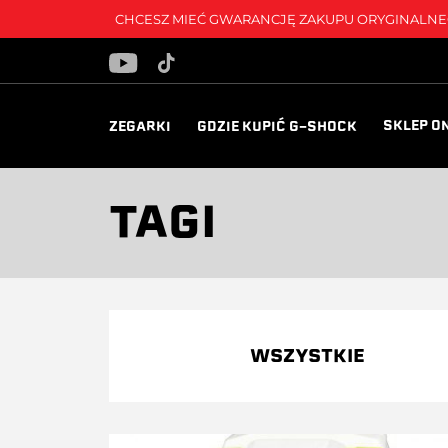
CHCESZ MIEĆ GWARANCJĘ ZAKUPU ORYGINALNEG
SKLEP O
ZEGARKI
GDZIE KUPIĆ G-SHOCK
TAGI
WSZYSTKIE