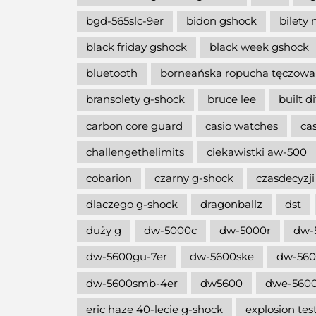
bgd-565slc-9er
bidon gshock
bilety 
black friday gshock
black week gshock
bluetooth
borneańska ropucha tęczowa
bransolety g-shock
bruce lee
built d
carbon core guard
casio watches
ca
challengethelimits
ciekawistki aw-500
cobarion
czarny g-shock
czasdecyzji
dlaczego g-shock
dragonballz
dst
duży g
dw-5000c
dw-5000r
dw-
dw-5600gu-7er
dw-5600ske
dw-56
dw-5600smb-4er
dw5600
dwe-5600
eric haze 40-lecie g-shock
explosion tes