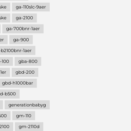
ske
ga-110slc-9aer
ske
ga-2100
ga-700bnr-1aer
er
ga-900
-b2100bnr-1aer
-100
gba-800
1er
gbd-200
gbd-h1000bar
d-b500
generationbabyg
600
gm-110
2100
gm-2110d