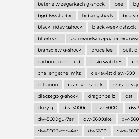
baterie w zegarkach g-shock
bee
bg
bgd-565slc-9er
bidon gshock
bilety 
black friday gshock
black week gshock
bluetooth
borneańska ropucha tęczowa
bransolety g-shock
bruce lee
built d
carbon core guard
casio watches
ca
challengethelimits
ciekawistki aw-500
cobarion
czarny g-shock
czasdecyzji
dlaczego g-shock
dragonballz
dst
duży g
dw-5000c
dw-5000r
dw-
dw-5600gu-7er
dw-5600ske
dw-56
dw-5600smb-4er
dw5600
dwe-5600