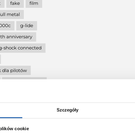
t
fake
film
full metal
000c
g-lide
th anniversary
g-shock connected
 dla pilotów
g-shock eclusive
nd
5600
Szczegóły
cja
g-shock mtg
 plików cookie