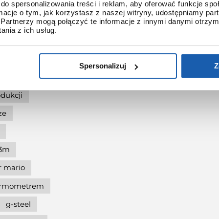
ię
do spersonalizowania treści i reklam, aby oferować funkcje sp
ormacje o tym, jak korzystasz z naszej witryny, udostępniamy p
Partnerzy mogą połączyć te informacje z innymi danymi otrzym
g-shock pol"and"rock
nia z ich usług.
shock protection
-shock the origin
Spersonalizuj
Z
at 90.
dukcji
ze
l3m
r mario
termometrem
g-steel