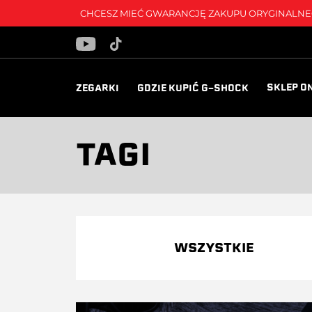
CHCESZ MIEĆ GWARANCJĘ ZAKUPU ORYGINALNEG
SKLEP O
ZEGARKI
GDZIE KUPIĆ G-SHOCK
TAGI
WSZYSTKIE