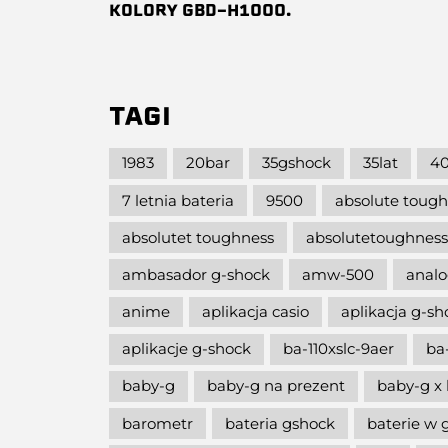
KOLORY GBD-H1000.
TAGI
1983
20bar
35gshock
35lat
40
7 letnia bateria
9500
absolute toug
absolutet toughness
absolutetoughness
ambasador g-shock
amw-500
analo
anime
aplikacja casio
aplikacja g-s
aplikacje g-shock
ba-110xslc-9aer
ba
baby-g
baby-g na prezent
baby-g x 
barometr
bateria gshock
baterie w 