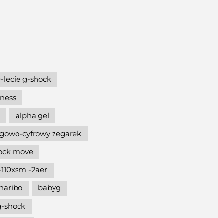
-lecie g-shock
hness
alpha gel
gowo-cyfrowy zegarek
hock move
-110xsm -2aer
haribo
babyg
g-shock