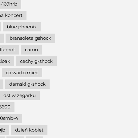
-169hrb
na koncert
blue phoenix
bransoleta gshock
ifferent
camo
sioak
cechy g-shock
co warto mieć
damski g-shock
dst w zegarku
5600
00smb-4
jb
dzień kobiet