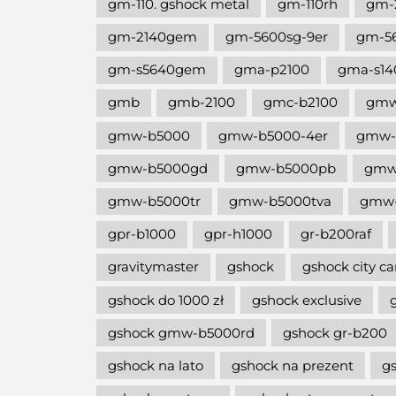
gm-110. gshock metal
gm-110rh
gm-
gm-2140gem
gm-5600sg-9er
gm-5
gm-s5640gem
gma-p2100
gma-s14
gmb
gmb-2100
gmc-b2100
gm
gmw-b5000
gmw-b5000-4er
gmw-
gmw-b5000gd
gmw-b5000pb
gmw
gmw-b5000tr
gmw-b5000tva
gmw-
gpr-b1000
gpr-h1000
gr-b200raf
gravitymaster
gshock
gshock city c
gshock do 1000 zł
gshock exclusive
gshock gmw-b5000rd
gshock gr-b200
gshock na lato
gshock na prezent
g