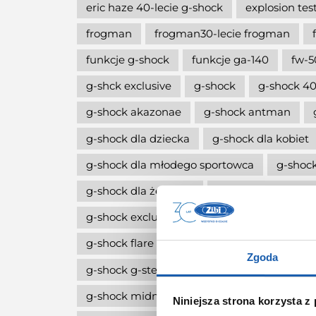
eric haze 40-lecie g-shock
explosion tes
frogman
frogman30-lecie frogman
funkcje g-shock
funkcje ga-140
fw-5
g-shck exclusive
g-shock
g-shock 40
g-shock akazonae
g-shock antman
g-shock dla dziecka
g-shock dla kobiet
g-shock dla młodego sportowca
g-shock
g-shock dla żeglarza
g-shock dw-5600
g-shock exclusive
g-shock fan club pola
g-shock flare red
g-shock g-squa dw-h
Zgoda
g-shock g-steel
g-shock limitowana edy
g-shock midnight green
g-shock move
Niniejsza strona korzysta z