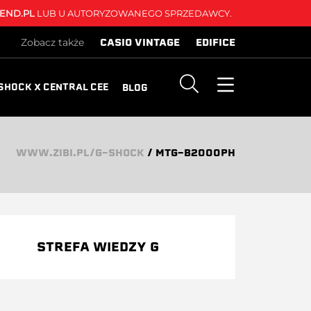
END.PL
LUB U AUTORYZOWANEGO SPRZEDAWCY.
CASIO VINTAGE
EDIFICE
Zobacz także
SHOCK X CENTRAL CEE
BLOG
WWW.ZIBI.PL/G-SHOCK
/
MTG-B2000PH
STREFA WIEDZY G