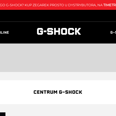
O G-SHOCK? KUP ZEGAREK PROSTO U DYSTRYBUTORA, NA
TIMETR
NLINE
G-
CENTRUM G-SHOCK