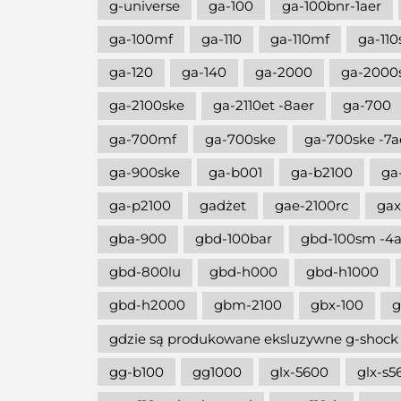
g-universe
ga-100
ga-100bnr-1aer
ga-100mf
ga-110
ga-110mf
ga-110
ga-120
ga-140
ga-2000
ga-2000
ga-2100ske
ga-2110et -8aer
ga-700
ga-700mf
ga-700ske
ga-700ske -7a
ga-900ske
ga-b001
ga-b2100
ga
ga-p2100
gadżet
gae-2100rc
gax
gba-900
gbd-100bar
gbd-100sm -4a
gbd-800lu
gbd-h000
gbd-h1000
gbd-h2000
gbm-2100
gbx-100
g
gdzie są produkowane eksluzywne g-shock
gg-b100
gg1000
glx-5600
glx-s5