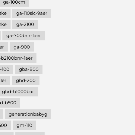
ga-100cm
ske
ga-110slc-9aer
ske
ga-2100
ga-700bnr-1aer
er
ga-900
-b2100bnr-1aer
-100
gba-800
1er
gbd-200
gbd-h1000bar
d-b500
generationbabyg
600
gm-110