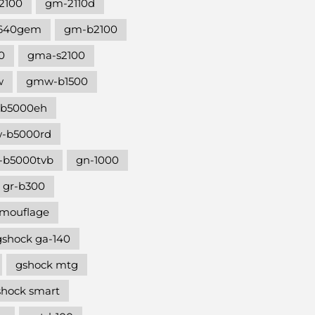
2100
gm-2110d
640gem
gm-b2100
0
gma-s2100
w
gmw-b1500
b5000eh
-b5000rd
b5000tvb
gn-1000
gr-b300
amouflage
gshock ga-140
gshock mtg
shock smart