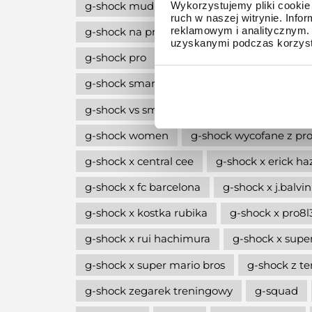
g-shock mudmaster
g-shock na komun
Wykorzystujemy pliki cookie 
ruch w naszej witrynie. Inf
reklamowym i analitycznym. 
g-shock na prezent
g-shock octagon
uzyskanymi podczas korzysta
g-shock pro
g-shock professional
g-
g-shock smartwatch
g-shock style
g
g-shock vs smartwatch
g-shock w stylu l
g-shock women
g-shock wycofane z pro
g-shock x central cee
g-shock x erick ha
g-shock x fc barcelona
g-shock x j.balvin
g-shock x kostka rubika
g-shock x pro8
g-shock x rui hachimura
g-shock x supe
g-shock x super mario bros
g-shock z 
g-shock zegarek treningowy
g-squad