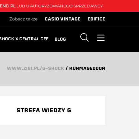
END.PL
LUB U AUTORYZOWANEGO SPRZEDAWCY.
CASIO VINTAGE
EDIFICE
Zobacz także
SHOCK X CENTRAL CEE
BLOG
WWW.ZIBI.PL/G-SHOCK
/
RUNMAGEDDON
STREFA WIEDZY G