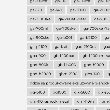
ga-100mf
ga-110
ga-110mf
ga-110
ga-120
ga-140
ga-2000
ga-2000
ga-2100ske
ga-2110et -8aer
ga-700
ga-700mf
ga-700ske
ga-700ske -7a
ga-900ske
ga-b001
ga-b2100
ga
ga-p2100
gadżet
gae-2100rc
gax
gba-900
gbd-100bar
gbd-100sm -4a
gbd-800lu
gbd-h000
gbd-h1000
gbd-h2000
gbm-2100
gbx-100
g
gdzie są produkowane eksluzywne g-shock
gg-b100
gg1000
glx-5600
glx-s5
gm-110. gshock metal
gm-110rh
gm-