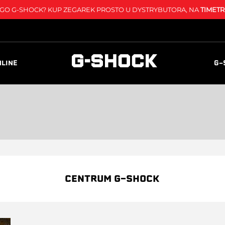
O G-SHOCK? KUP ZEGAREK PROSTO U DYSTRYBUTORA, NA
TIMETR
NLINE
G-
CENTRUM G-SHOCK