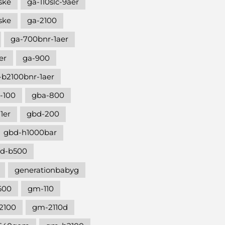
ske
ga-110slc-9aer
ske
ga-2100
ga-700bnr-1aer
er
ga-900
-b2100bnr-1aer
-100
gba-800
1er
gbd-200
gbd-h1000bar
d-b500
generationbabyg
600
gm-110
2100
gm-2110d