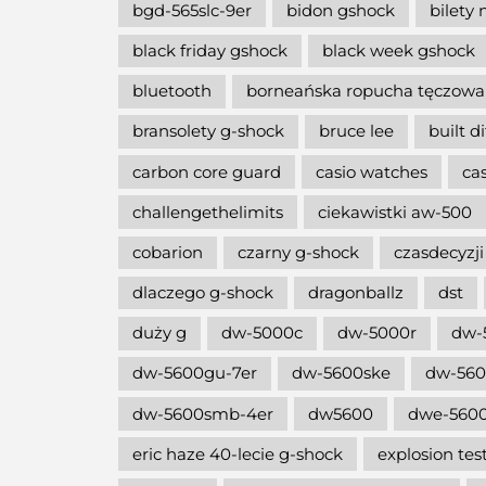
bgd-565slc-9er
bidon gshock
bilety 
black friday gshock
black week gshock
bluetooth
borneańska ropucha tęczowa
bransolety g-shock
bruce lee
built d
carbon core guard
casio watches
ca
challengethelimits
ciekawistki aw-500
cobarion
czarny g-shock
czasdecyzji
dlaczego g-shock
dragonballz
dst
duży g
dw-5000c
dw-5000r
dw-
dw-5600gu-7er
dw-5600ske
dw-56
dw-5600smb-4er
dw5600
dwe-5600
eric haze 40-lecie g-shock
explosion tes