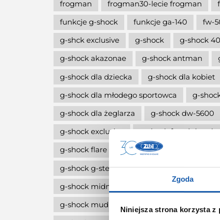
frogman
frogman30-lecie frogman
funkcje g-shock
funkcje ga-140
fw-5
g-shck exclusive
g-shock
g-shock 40
g-shock akazonae
g-shock antman
g-shock dla dziecka
g-shock dla kobiet
g-shock dla młodego sportowca
g-shock
g-shock dla żeglarza
g-shock dw-5600
g-shock exclusive
g-shock fan club pola
g-shock flare red
g-shock g-squa dw-h
g-shock g-steel
g-shock limitowana edy
Zgoda
g-shock midnight green
g-shock move
g-shock mudmaster
g-shock na komun
Niniejsza strona korzysta z