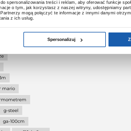
g-shock pol"and"rock
do spersonalizowania treści i reklam, aby oferować funkcje sp
ormacje o tym, jak korzystasz z naszej witryny, udostępniamy p
shock protection
Partnerzy mogą połączyć te informacje z innymi danymi otrzym
nia z ich usług.
-shock the origin
at 90.
Spersonalizuj
Z
dukcji
ze
l3m
r mario
termometrem
g-steel
ga-100cm