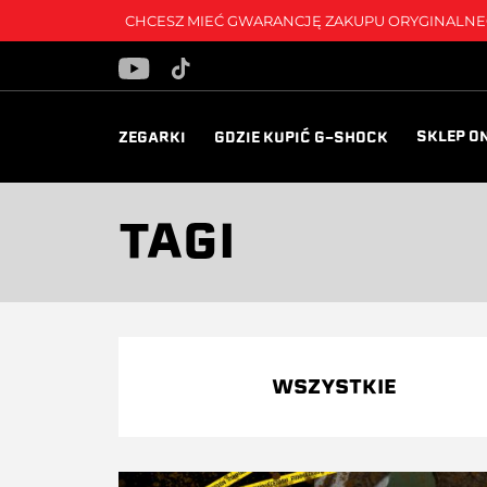
CHCESZ MIEĆ GWARANCJĘ ZAKUPU ORYGINALNEG
SKLEP O
ZEGARKI
GDZIE KUPIĆ G-SHOCK
TAGI
WSZYSTKIE