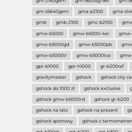
gm-2140gem
gm-5600sg-9er
gm-5
gm-s5640gem
gma-p2100
gma-s14
gmb
gmb-2100
gmc-b2100
gm
gmw-b5000
gmw-b5000-4er
gmw-
gmw-b5000gd
gmw-b5000pb
gmw
gmw-b5000tr
gmw-b5000tva
gmw-
gpr-b1000
gpr-h1000
gr-b200raf
gravitymaster
gshock
gshock city c
gshock do 1000 zł
gshock exclusive
gshock gmw-b5000rd
gshock gr-b200
gshock na lato
gshock na prezent
g
gshock sportowy
gshock z termometre
gst-b100rh
gst-b200
gst-b300
g