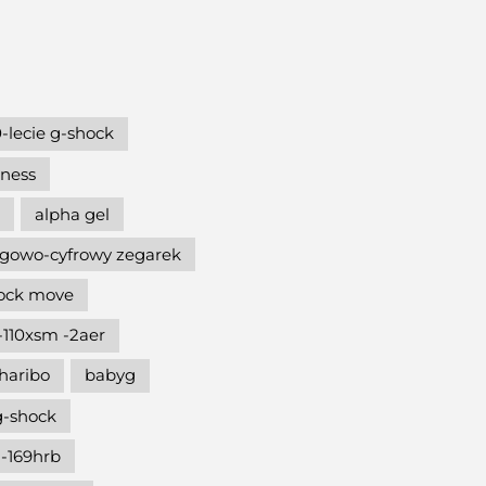
-lecie g-shock
hness
alpha gel
gowo-cyfrowy zegarek
hock move
-110xsm -2aer
haribo
babyg
g-shock
-169hrb