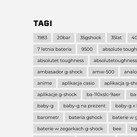
TAGI
1983
20bar
35gshock
35lat
40
7 letnia bateria
9500
absolute toug
absolutet toughness
absolutetoughness
ambasador g-shock
amw-500
analo
anime
aplikacja casio
aplikacja g-s
aplikacje g-shock
ba-110xslc-9aer
ba
baby-g
baby-g na prezent
baby-g x 
barometr
bateria gshock
baterie w 
baterie w zegarkach g-shock
bee
bg