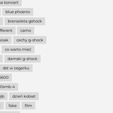
na koncert
blue phoenix
bransoleta gshock
ifferent
camo
sioak
cechy g-shock
co warto mieć
damski g-shock
dst w zegarku
5600
00smb-4
jb
dzień kobiet
t
fake
film