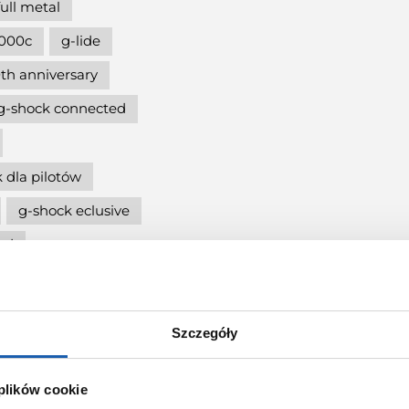
full metal
000c
g-lide
th anniversary
g-shock connected
 dla pilotów
g-shock eclusive
nd
5600
cja
Szczegóły
g-shock mtg
ię
 plików cookie