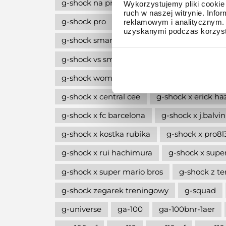
g-shock na prezent
g-shock octagon
Wykorzystujemy pliki cookie 
ruch w naszej witrynie. Inf
g-shock pro
g-shock professional
g-
reklamowym i analitycznym. 
uzyskanymi podczas korzysta
g-shock smartwatch
g-shock style
g
g-shock vs smartwatch
g-shock w stylu l
g-shock women
g-shock wycofane z pro
g-shock x central cee
g-shock x erick ha
g-shock x fc barcelona
g-shock x j.balvin
g-shock x kostka rubika
g-shock x pro8
g-shock x rui hachimura
g-shock x supe
g-shock x super mario bros
g-shock z 
g-shock zegarek treningowy
g-squad
g-universe
ga-100
ga-100bnr-1aer