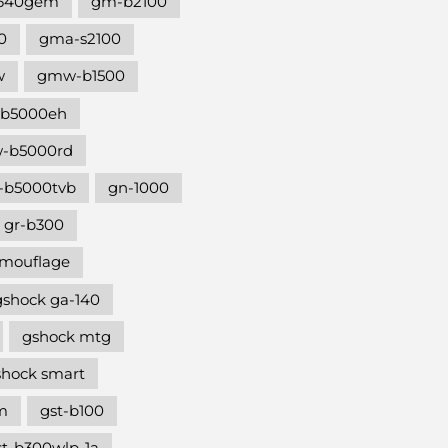
640gem
gm-b2100
0
gma-s2100
w
gmw-b1500
b5000eh
-b5000rd
b5000tvb
gn-1000
gr-b300
amouflage
gshock ga-140
gshock mtg
shock smart
m
gst-b100
st-b300wlp-1a