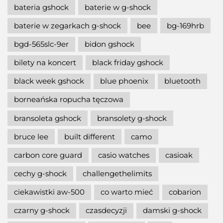
bateria gshock
baterie w g-shock
baterie w zegarkach g-shock
bee
bg-169hrb
bgd-565slc-9er
bidon gshock
bilety na koncert
black friday gshock
black week gshock
blue phoenix
bluetooth
borneańska ropucha tęczowa
bransoleta gshock
bransolety g-shock
bruce lee
built different
camo
carbon core guard
casio watches
casioak
cechy g-shock
challengethelimits
ciekawistki aw-500
co warto mieć
cobarion
czarny g-shock
czasdecyzji
damski g-shock