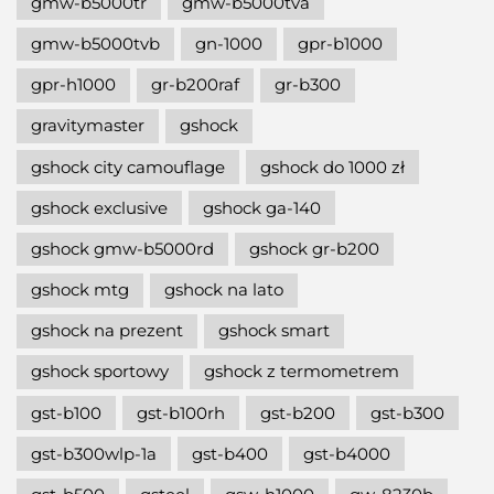
gmw-b5000tr
gmw-b5000tva
gmw-b5000tvb
gn-1000
gpr-b1000
gpr-h1000
gr-b200raf
gr-b300
gravitymaster
gshock
gshock city camouflage
gshock do 1000 zł
gshock exclusive
gshock ga-140
gshock gmw-b5000rd
gshock gr-b200
gshock mtg
gshock na lato
gshock na prezent
gshock smart
gshock sportowy
gshock z termometrem
gst-b100
gst-b100rh
gst-b200
gst-b300
gst-b300wlp-1a
gst-b400
gst-b4000