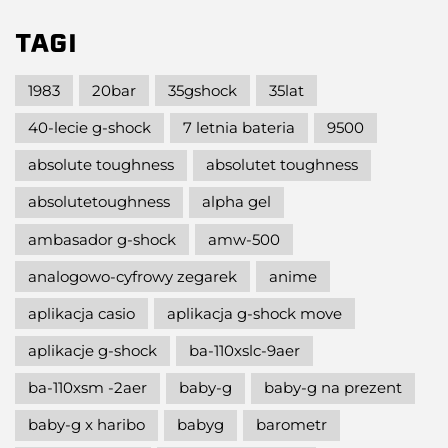
TAGI
1983
20bar
35gshock
35lat
40-lecie g-shock
7 letnia bateria
9500
absolute toughness
absolutet toughness
absolutetoughness
alpha gel
ambasador g-shock
amw-500
analogowo-cyfrowy zegarek
anime
aplikacja casio
aplikacja g-shock move
aplikacje g-shock
ba-110xslc-9aer
ba-110xsm -2aer
baby-g
baby-g na prezent
baby-g x haribo
babyg
barometr