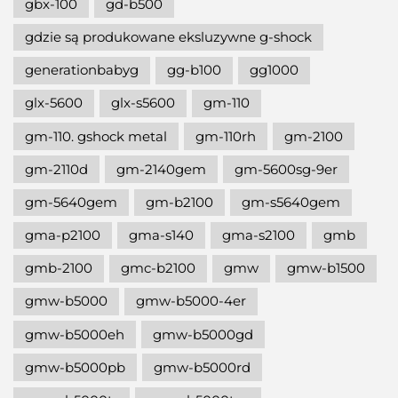
gbx-100
gd-b500
gdzie są produkowane eksluzywne g-shock
generationbabyg
gg-b100
gg1000
glx-5600
glx-s5600
gm-110
gm-110. gshock metal
gm-110rh
gm-2100
gm-2110d
gm-2140gem
gm-5600sg-9er
gm-5640gem
gm-b2100
gm-s5640gem
gma-p2100
gma-s140
gma-s2100
gmb
gmb-2100
gmc-b2100
gmw
gmw-b1500
gmw-b5000
gmw-b5000-4er
gmw-b5000eh
gmw-b5000gd
gmw-b5000pb
gmw-b5000rd