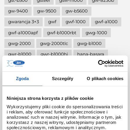
gst-b500
gsteel
gsw-h1000
gw-8230b
gw-9400
gw-9500
gw-b5600
gwarancja 3+3
gwf
gwf-1000
gwf-a1000
gwf-a1000apf
gwf-b1000rbt
gwg-1000
gwg-2000
gwg-2000tlc
gwg-b1000
gwr-b1000
gwr-b1000hj
hana-basara
hidden talents
honda jet
honey
ignite red
illuminator g-shock
Zgoda
Szczegóły
O plikach cookies
iluminator g-shock
iluminator w zegarku
instrukcja
jak czyścić g-shocka
Niniejsza strona korzysta z plików cookie
Wykorzystujemy pliki cookie do spersonalizowania treści
jak skrócić bransoletę w g-shock?
i reklam, aby oferować funkcje społecznościowe i
analizować ruch w naszej witrynie. Informacje o tym, jak
jak ustawić zegarek g-shock ga-2100?
korzystasz z naszej witryny, udostępniamy partnerom
społecznościowym, reklamowym i analitycznym.
jak włączyć podświetlenie w zegarku