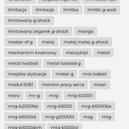
limitacja
limitacje
limitka
limitki g-sock
limitowany g-shock
limitowany zegarek g-shock
manga
master of g
matej
matej matej g-shock
mechanizm kwarcowy
meczykipl
metal
metal twisted
metal twisted g
miejskie stylizacje
mister g
moc kobiet
moduł 5081
monitor pracy serca
moon
moro
mr-g
mrg
mrg-b2000
mrg-b2000bs
mrg-b5000
mrg-b5000ba
mrg-b5000d
mrg-g2000bl
msg
mtg
mtg-b1000dcm
mtg-b1000vl