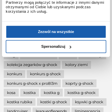
Partnerzy mogą połączyć te informacje z innymi danymi
otrzymanymi od Ciebie lub uzyskanymi podczas
jak wymienić baterię gshock?
korzystania z ich usług.
jak zmienić czas w zegarku g-shock?
jaki g-shock wybrać
jaki zegarek damski kupić
Zezwól na wszystkie
jaki zegarek g-shock wybrać
jaki zegarek wybrać
kermit
kikuo ibe
Spersonalizuj
king
kiwami-ao-zumi
kobiet
kolaboracja
kolekcja zegarków g-shock
kolory ziemi
konkurs
konkurs g-shock
konkurs g-shock x pro8l3m
koprty g-shock
kosa
kostka
kostka g
kostka g-shock
kostka rubika
kostki g-shock
ksywki g-shock
landcruiser
leagueoflegends
liminescencja