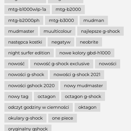
mtg-b1000wlp-1a
mtg-b2000
mtg-b2000ph
mtg-b3000
mudman
mudmaster
muulticolour
najlepsze g-shock
następca kostki
negatyw
neobrite
night surfer edition
nowe kolory gbd-h1000
nowość
nowość g-shock exclusive
nowości
nowości g-shock
nowości g-shock 2021
nowości gshock 2020
nowy mudmaster
nowy tag
octagon
octagon g-shock
odczyt godziny w ciemności
oktagon
okulary g-shock
one piece
oryginalny gshock