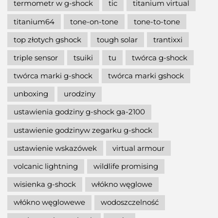
termometr w g-shock
tic
titanium virtual
titanium64
tone-on-tone
tone-to-tone
top złotych gshock
tough solar
trantixxi
triple sensor
tsuiki
tu
twórca g-shock
twórca marki g-shock
twórca marki gshock
unboxing
urodziny
ustawienia godziny g-shock ga-2100
ustawienie godzinyw zegarku g-shock
ustawienie wskazówek
virtual armour
volcanic lightning
wildlife promising
wisienka g-shock
włókno węglowe
włókno węglowewe
wodoszczelność