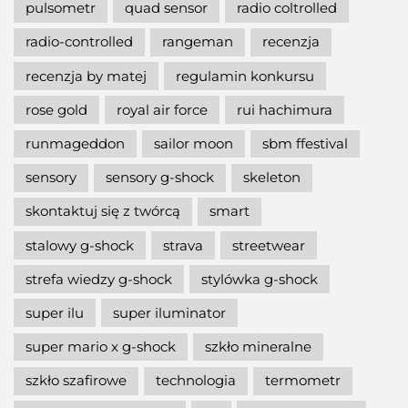
pulsometr
quad sensor
radio coltrolled
radio-controlled
rangeman
recenzja
recenzja by matej
regulamin konkursu
rose gold
royal air force
rui hachimura
runmageddon
sailor moon
sbm ffestival
sensory
sensory g-shock
skeleton
skontaktuj się z twórcą
smart
stalowy g-shock
strava
streetwear
strefa wiedzy g-shock
stylówka g-shock
super ilu
super iluminator
super mario x g-shock
szkło mineralne
szkło szafirowe
technologia
termometr