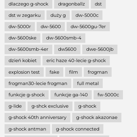
dlaczego g-shock
dragonballz
dst
dst w zegarku
duży g
dw-5000c
dw-5000r
dw-5600
dw-5600gu-7er
dw-5600ske
dw-5600smb-4
dw-5600smb-4er
dw5600
dwe-5600jb
dzień kobiet
eric haze 40-lecie g-shock
explosion test
fake
film
frogman
frogman30-lecie frogman
full metal
funkcje g-shock
funkcje ga-140
fw-5000c
g-lide
g-shck exclusive
g-shock
g-shock 40th anniversary
g-shock akazonae
g-shock antman
g-shock connected