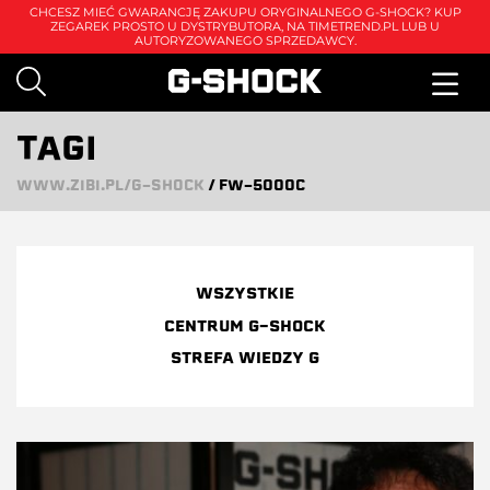
CHCESZ MIEĆ GWARANCJĘ ZAKUPU ORYGINALNEGO G-SHOCK? KUP
ZEGAREK PROSTO U DYSTRYBUTORA, NA
TIMETREND.PL
LUB U
AUTORYZOWANEGO SPRZEDAWCY.
TAGI
WWW.ZIBI.PL/G-SHOCK
/
FW-5000C
WSZYSTKIE
CENTRUM G-SHOCK
STREFA WIEDZY G