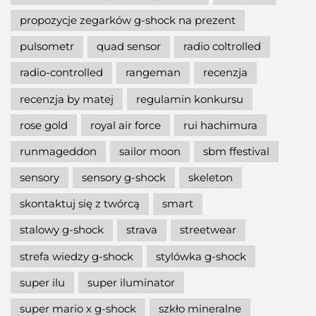
propozycje zegarków g-shock na prezent
pulsometr
quad sensor
radio coltrolled
radio-controlled
rangeman
recenzja
recenzja by matej
regulamin konkursu
rose gold
royal air force
rui hachimura
runmageddon
sailor moon
sbm ffestival
sensory
sensory g-shock
skeleton
skontaktuj się z twórcą
smart
stalowy g-shock
strava
streetwear
strefa wiedzy g-shock
stylówka g-shock
super ilu
super iluminator
super mario x g-shock
szkło mineralne