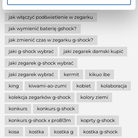
jak ustawić zegarek g-shock ga-2100?
jak włączyć podświetlenie w zegarku
jak wymienić baterię gshock?
jak zmienić czas w zegarku g-shock?
jaki g-shock wybrać
jaki zegarek damski kupić
jaki zegarek g-shock wybrać
jaki zegarek wybrać
kermit
kikuo ibe
king
kiwami-ao-zumi
kobiet
kolaboracja
kolekcja zegarków g-shock
kolory ziemi
konkurs
konkurs g-shock
konkurs g-shock x pro8l3m
koprty g-shock
kosa
kostka
kostka g
kostka g-shock