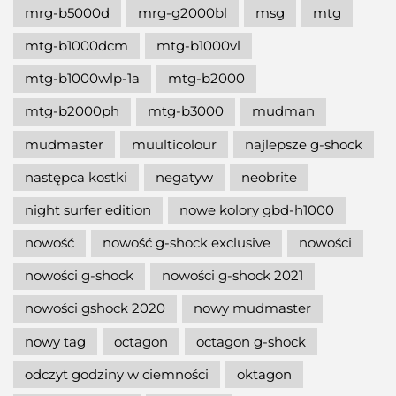
mrg-b5000d
mrg-g2000bl
msg
mtg
mtg-b1000dcm
mtg-b1000vl
mtg-b1000wlp-1a
mtg-b2000
mtg-b2000ph
mtg-b3000
mudman
mudmaster
muulticolour
najlepsze g-shock
następca kostki
negatyw
neobrite
night surfer edition
nowe kolory gbd-h1000
nowość
nowość g-shock exclusive
nowości
nowości g-shock
nowości g-shock 2021
nowości gshock 2020
nowy mudmaster
nowy tag
octagon
octagon g-shock
odczyt godziny w ciemności
oktagon