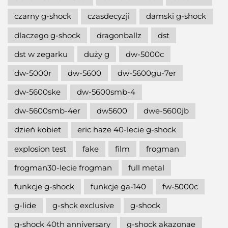
czarny g-shock
czasdecyzji
damski g-shock
dlaczego g-shock
dragonballz
dst
dst w zegarku
duży g
dw-5000c
dw-5000r
dw-5600
dw-5600gu-7er
dw-5600ske
dw-5600smb-4
dw-5600smb-4er
dw5600
dwe-5600jb
dzień kobiet
eric haze 40-lecie g-shock
explosion test
fake
film
frogman
frogman30-lecie frogman
full metal
funkcje g-shock
funkcje ga-140
fw-5000c
g-lide
g-shck exclusive
g-shock
g-shock 40th anniversary
g-shock akazonae