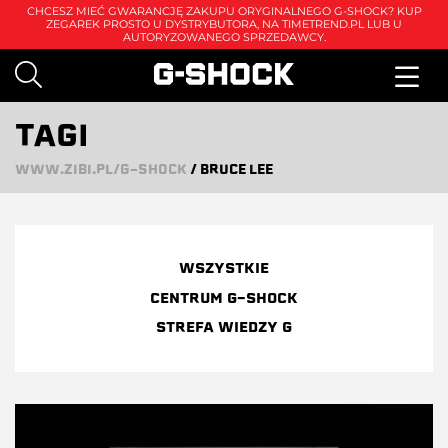
CHCESZ MIEĆ GWARANCJĘ ZAKUPU ORYGINALNEGO G-SHOCK? KUP
ZEGAREK PROSTO U DYSTRYBUTORA, NA
TIMETREND.PL
LUB U
AUTORYZOWANEGO SPRZEDAWCY.
TAGI
WWW.ZIBI.PL/G-SHOCK
/
BRUCE LEE
WSZYSTKIE
CENTRUM G-SHOCK
STREFA WIEDZY G