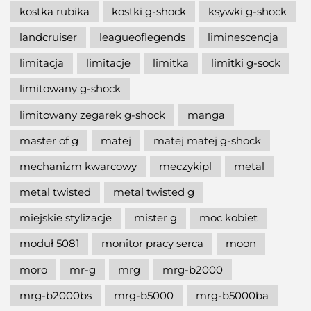
kostka rubika
kostki g-shock
ksywki g-shock
landcruiser
leagueoflegends
liminescencja
limitacja
limitacje
limitka
limitki g-sock
limitowany g-shock
limitowany zegarek g-shock
manga
master of g
matej
matej matej g-shock
mechanizm kwarcowy
meczykipl
metal
metal twisted
metal twisted g
miejskie stylizacje
mister g
moc kobiet
moduł 5081
monitor pracy serca
moon
moro
mr-g
mrg
mrg-b2000
mrg-b2000bs
mrg-b5000
mrg-b5000ba