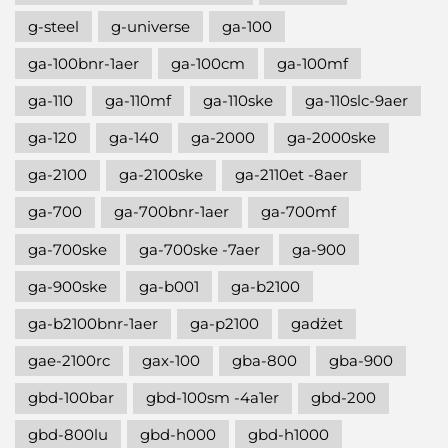
g-steel
g-universe
ga-100
ga-100bnr-1aer
ga-100cm
ga-100mf
ga-110
ga-110mf
ga-110ske
ga-110slc-9aer
ga-120
ga-140
ga-2000
ga-2000ske
ga-2100
ga-2100ske
ga-2110et -8aer
ga-700
ga-700bnr-1aer
ga-700mf
ga-700ske
ga-700ske -7aer
ga-900
ga-900ske
ga-b001
ga-b2100
ga-b2100bnr-1aer
ga-p2100
gadżet
gae-2100rc
gax-100
gba-800
gba-900
gbd-100bar
gbd-100sm -4a1er
gbd-200
gbd-800lu
gbd-h000
gbd-h1000