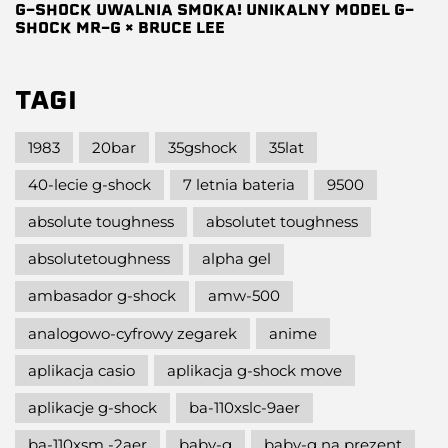
G-SHOCK UWALNIA SMOKA! UNIKALNY MODEL G-
SHOCK MR-G × BRUCE LEE
TAGI
1983
20bar
35gshock
35lat
40-lecie g-shock
7 letnia bateria
9500
absolute toughness
absolutet toughness
absolutetoughness
alpha gel
ambasador g-shock
amw-500
analogowo-cyfrowy zegarek
anime
aplikacja casio
aplikacja g-shock move
aplikacje g-shock
ba-110xslc-9aer
ba-110xsm -2aer
baby-g
baby-g na prezent