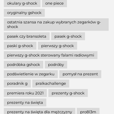
okulary g-shock
one piece
oryginalny gshock
ostatnia szansa na zakup wybranych zegarków g-
shock
pasek czy bransoleta
pasek g-shock
paski g-shock
pierwszy g-shock
pierwszy g-shock sterowany falami radiowymi
podróbka gshock
podróby
podświetlenie w zegarku
pomysł na prezent
poradnik g
pralkachallenge
premiera roku 2021
prezenty g-shock
prezenty na święta
prezenty na święta dla mężczyzny
pro8l3m