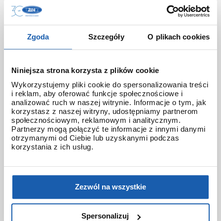
gst-b300wlp-1a
gst-b400
gst-b4000
gst-b500
gsteel
gsw-h1000
gw-8230b
Zgoda
Szczegóły
O plikach cookies
gw-9400
gw-9500
gw-b5600
gwarancja 3+3
gwf
gwf-1000
gwf-a1000
Niniejsza strona korzysta z plików cookie
gwf-a1000apf
gwf-b1000rbt
gwg-1000
Wykorzystujemy pliki cookie do spersonalizowania treści
i reklam, aby oferować funkcje społecznościowe i
gwg-2000
gwg-2000tlc
gwg-b1000
analizować ruch w naszej witrynie. Informacje o tym, jak
korzystasz z naszej witryny, udostępniamy partnerom
gwr-b1000
gwr-b1000hj
hana-basara
społecznościowym, reklamowym i analitycznym.
Partnerzy mogą połączyć te informacje z innymi danymi
otrzymanymi od Ciebie lub uzyskanymi podczas
hidden talents
honda jet
honey
korzystania z ich usług.
ignite red
illuminator g-shock
iluminator g-shock
iluminator w zegarku
Zezwól na wszystkie
instrukcja
jak czyścić g-shocka
jak skrócić bransoletę w g-shock?
Spersonalizuj