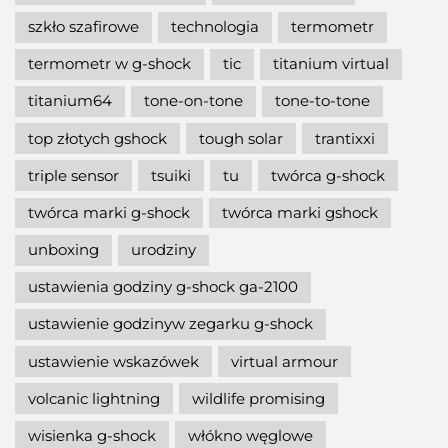
szkło szafirowe
technologia
termometr
termometr w g-shock
tic
titanium virtual
titanium64
tone-on-tone
tone-to-tone
top złotych gshock
tough solar
trantixxi
triple sensor
tsuiki
tu
twórca g-shock
twórca marki g-shock
twórca marki gshock
unboxing
urodziny
ustawienia godziny g-shock ga-2100
ustawienie godzinyw zegarku g-shock
ustawienie wskazówek
virtual armour
volcanic lightning
wildlife promising
wisienka g-shock
włókno węglowe