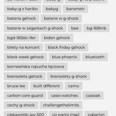
baby-g x haribo
babyg
barometr
bateria gshock
baterie w g-shock
baterie w zegarkach g-shock
bee
bg-169hrb
bgd-565slc-9er
bidon gshock
bilety na koncert
black friday gshock
black week gshock
blue phoenix
bluetooth
borneańska ropucha tęczowa
bransoleta gshock
bransolety g-shock
bruce lee
built different
camo
carbon core guard
casio watches
casioak
cechy g-shock
challengethelimits
ciekawistki aw-500
co warto mieć
cobarion