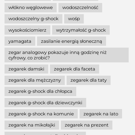
włókno węglowewe
wodoszczelność
wodoszczelny g-shock
wośp
wysokościomierz
wytrzymałość g-shock
yamagata
zasilanie energią słoneczną
zegar analogowy pokazuje inną godzinę niż
cyfrowy. co zrobić?
zegarek damski
zegarek dla faceta
zegarek dla mężczyzny
zegarek dla taty
zegarek g-shock dla chłopca
zegarek g-shock dla dziewczynki
zegarek g-shock na komunie
zegarek na lato
zegarek na mikołajki
zegarek na prezent