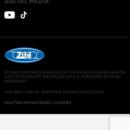
SOCIAL MEDIA
OFICJALNYM PRZEDSTAWICIELEM I DYSTRYBUTOREM ZEGARKÓW
G-SHOCK W POLSCE JEST GRUPA ZIBI S.A. WIRAŻOWA 119, 02-145
WARSZAWA
2012-2022 © ZIBI SA. WSZYSTKIE PRAWA ZASTRZEŻONE.
POLITYKA PRYWATNOŚCI I COOKIES