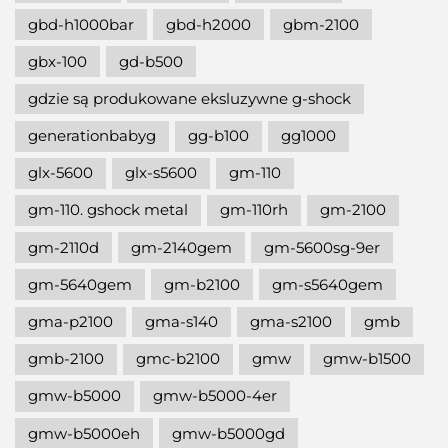
gbd-h1000bar
gbd-h2000
gbm-2100
gbx-100
gd-b500
gdzie są produkowane eksluzywne g-shock
generationbabyg
gg-b100
gg1000
glx-5600
glx-s5600
gm-110
gm-110. gshock metal
gm-110rh
gm-2100
gm-2110d
gm-2140gem
gm-5600sg-9er
gm-5640gem
gm-b2100
gm-s5640gem
gma-p2100
gma-s140
gma-s2100
gmb
gmb-2100
gmc-b2100
gmw
gmw-b1500
gmw-b5000
gmw-b5000-4er
gmw-b5000eh
gmw-b5000gd