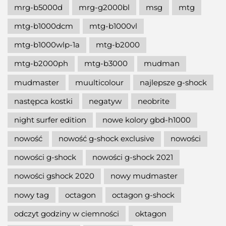
mrg-b5000d
mrg-g2000bl
msg
mtg
mtg-b1000dcm
mtg-b1000vl
mtg-b1000wlp-1a
mtg-b2000
mtg-b2000ph
mtg-b3000
mudman
mudmaster
muulticolour
najlepsze g-shock
następca kostki
negatyw
neobrite
night surfer edition
nowe kolory gbd-h1000
nowość
nowość g-shock exclusive
nowości
nowości g-shock
nowości g-shock 2021
nowości gshock 2020
nowy mudmaster
nowy tag
octagon
octagon g-shock
odczyt godziny w ciemności
oktagon