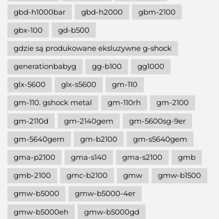
gbd-h1000bar
gbd-h2000
gbm-2100
gbx-100
gd-b500
gdzie są produkowane eksluzywne g-shock
generationbabyg
gg-b100
gg1000
glx-5600
glx-s5600
gm-110
gm-110. gshock metal
gm-110rh
gm-2100
gm-2110d
gm-2140gem
gm-5600sg-9er
gm-5640gem
gm-b2100
gm-s5640gem
gma-p2100
gma-s140
gma-s2100
gmb
gmb-2100
gmc-b2100
gmw
gmw-b1500
gmw-b5000
gmw-b5000-4er
gmw-b5000eh
gmw-b5000gd