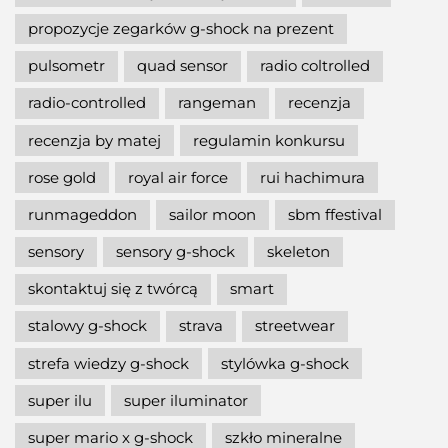
propozycje zegarków g-shock na prezent
pulsometr
quad sensor
radio coltrolled
radio-controlled
rangeman
recenzja
recenzja by matej
regulamin konkursu
rose gold
royal air force
rui hachimura
runmageddon
sailor moon
sbm ffestival
sensory
sensory g-shock
skeleton
skontaktuj się z twórcą
smart
stalowy g-shock
strava
streetwear
strefa wiedzy g-shock
stylówka g-shock
super ilu
super iluminator
super mario x g-shock
szkło mineralne