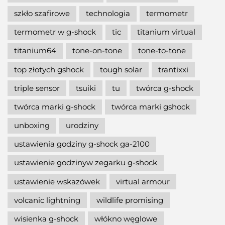
szkło szafirowe
technologia
termometr
termometr w g-shock
tic
titanium virtual
titanium64
tone-on-tone
tone-to-tone
top złotych gshock
tough solar
trantixxi
triple sensor
tsuiki
tu
twórca g-shock
twórca marki g-shock
twórca marki gshock
unboxing
urodziny
ustawienia godziny g-shock ga-2100
ustawienie godzinyw zegarku g-shock
ustawienie wskazówek
virtual armour
volcanic lightning
wildlife promising
wisienka g-shock
włókno węglowe