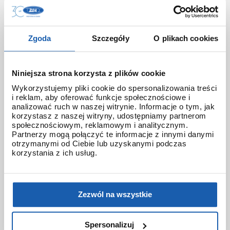
gst-b300wlp-1a
gst-b400
gst-b4000
gst-b500
gsteel
gsw-h1000
gw-8230b
Zgoda
Szczegóły
O plikach cookies
gw-9400
gw-9500
gw-b5600
gwarancja 3+3
gwf
gwf-1000
gwf-a1000
Niniejsza strona korzysta z plików cookie
gwf-a1000apf
gwf-b1000rbt
gwg-1000
Wykorzystujemy pliki cookie do spersonalizowania treści
i reklam, aby oferować funkcje społecznościowe i
gwg-2000
gwg-2000tlc
gwg-b1000
analizować ruch w naszej witrynie. Informacje o tym, jak
korzystasz z naszej witryny, udostępniamy partnerom
gwr-b1000
gwr-b1000hj
hana-basara
społecznościowym, reklamowym i analitycznym.
Partnerzy mogą połączyć te informacje z innymi danymi
otrzymanymi od Ciebie lub uzyskanymi podczas
hidden talents
honda jet
honey
korzystania z ich usług.
ignite red
illuminator g-shock
iluminator g-shock
iluminator w zegarku
Zezwól na wszystkie
instrukcja
jak czyścić g-shocka
jak skrócić bransoletę w g-shock?
Spersonalizuj