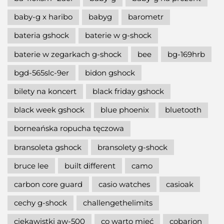
baby-g x haribo
babyg
barometr
bateria gshock
baterie w g-shock
baterie w zegarkach g-shock
bee
bg-169hrb
bgd-565slc-9er
bidon gshock
bilety na koncert
black friday gshock
black week gshock
blue phoenix
bluetooth
borneańska ropucha tęczowa
bransoleta gshock
bransolety g-shock
bruce lee
built different
camo
carbon core guard
casio watches
casioak
cechy g-shock
challengethelimits
ciekawistki aw-500
co warto mieć
cobarion