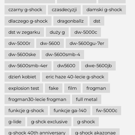
czarny g-shock
czasdecyzji
damski g-shock
dlaczego g-shock
dragonballz
dst
dst w zegarku
duży g
dw-5000c
dw-5000r
dw-5600
dw-5600gu-7er
dw-5600ske
dw-5600smb-4
dw-5600smb-4er
dw5600
dwe-5600jb
dzień kobiet
eric haze 40-lecie g-shock
explosion test
fake
film
frogman
frogman30-lecie frogman
full metal
funkcje g-shock
funkcje ga-140
fw-5000c
g-lide
g-shck exclusive
g-shock
g-shock 40th anniversary
g-shock akazonae