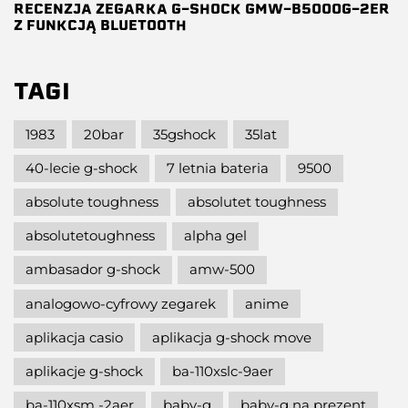
RECENZJA ZEGARKA G-SHOCK GMW-B5000G-2ER
Z FUNKCJĄ BLUETOOTH
TAGI
1983
20bar
35gshock
35lat
40-lecie g-shock
7 letnia bateria
9500
absolute toughness
absolutet toughness
absolutetoughness
alpha gel
ambasador g-shock
amw-500
analogowo-cyfrowy zegarek
anime
aplikacja casio
aplikacja g-shock move
aplikacje g-shock
ba-110xslc-9aer
ba-110xsm -2aer
baby-g
baby-g na prezent