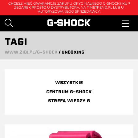
CHCESZ MIEĆ GWARANCJĘ ZAKUPU ORYGINALNEGO G-SHOCK? KUP
ZEGAREK PROSTO U DYSTRYBUTORA, NA
TIMETREND.PL
LUB U
AUTORYZOWANEGO SPRZEDAWCY.
TAGI
WWW.ZIBI.PL/G-SHOCK
/
UNBOXING
WSZYSTKIE
CENTRUM G-SHOCK
STREFA WIEDZY G