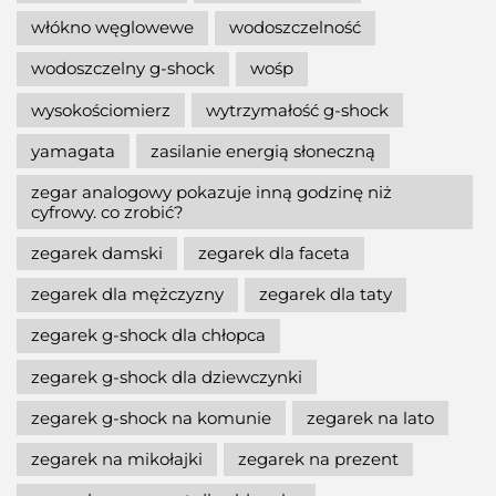
włókno węglowewe
wodoszczelność
wodoszczelny g-shock
wośp
wysokościomierz
wytrzymałość g-shock
yamagata
zasilanie energią słoneczną
zegar analogowy pokazuje inną godzinę niż
cyfrowy. co zrobić?
zegarek damski
zegarek dla faceta
zegarek dla mężczyzny
zegarek dla taty
zegarek g-shock dla chłopca
zegarek g-shock dla dziewczynki
zegarek g-shock na komunie
zegarek na lato
zegarek na mikołajki
zegarek na prezent