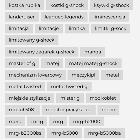
kostka rubika
kostki g-shock
ksywki g-shock
landcruiser
leagueoflegends
liminescencja
limitacja
limitacje
limitka
limitki g-sock
limitowany g-shock
limitowany zegarek g-shock
manga
master of g
matej
matej matej g-shock
mechanizm kwarcowy
meczykipl
metal
metal twisted
metal twisted g
miejskie stylizacje
mister g
moc kobiet
moduł 5081
monitor pracy serca
moon
moro
mr-g
mrg
mrg-b2000
mrg-b2000bs
mrg-b5000
mrg-b5000ba