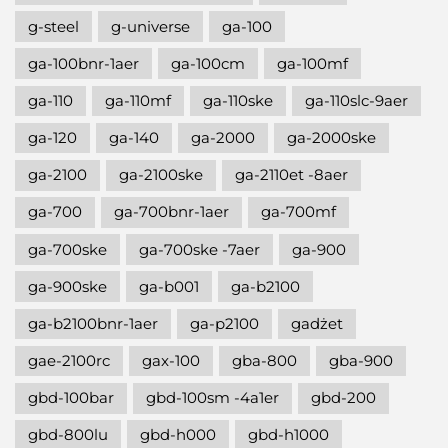
g-steel
g-universe
ga-100
ga-100bnr-1aer
ga-100cm
ga-100mf
ga-110
ga-110mf
ga-110ske
ga-110slc-9aer
ga-120
ga-140
ga-2000
ga-2000ske
ga-2100
ga-2100ske
ga-2110et -8aer
ga-700
ga-700bnr-1aer
ga-700mf
ga-700ske
ga-700ske -7aer
ga-900
ga-900ske
ga-b001
ga-b2100
ga-b2100bnr-1aer
ga-p2100
gadżet
gae-2100rc
gax-100
gba-800
gba-900
gbd-100bar
gbd-100sm -4a1er
gbd-200
gbd-800lu
gbd-h000
gbd-h1000