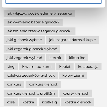
jak ustawić zegarek g-shock ga-2100?
jak włączyć podświetlenie w zegarku
jak wymienić baterię gshock?
jak zmienić czas w zegarku g-shock?
jaki g-shock wybrać
jaki zegarek damski kupić
jaki zegarek g-shock wybrać
jaki zegarek wybrać
kermit
kikuo ibe
king
kiwami-ao-zumi
kobiet
kolaboracja
kolekcja zegarków g-shock
kolory ziemi
konkurs
konkurs g-shock
konkurs g-shock x pro8l3m
koprty g-shock
kosa
kostka
kostka g
kostka g-shock