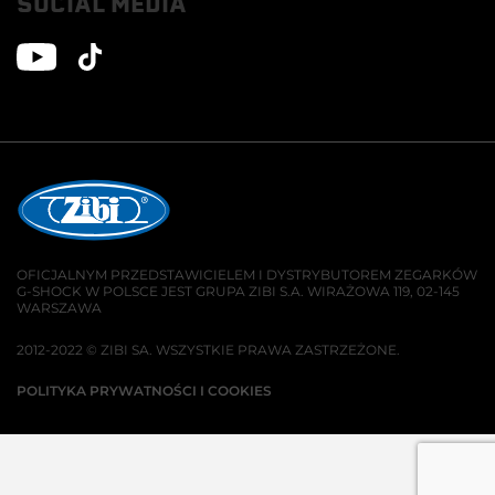
SOCIAL MEDIA
OFICJALNYM PRZEDSTAWICIELEM I DYSTRYBUTOREM ZEGARKÓW
G-SHOCK W POLSCE JEST GRUPA ZIBI S.A. WIRAŻOWA 119, 02-145
WARSZAWA
2012-2022 © ZIBI SA. WSZYSTKIE PRAWA ZASTRZEŻONE.
POLITYKA PRYWATNOŚCI I COOKIES