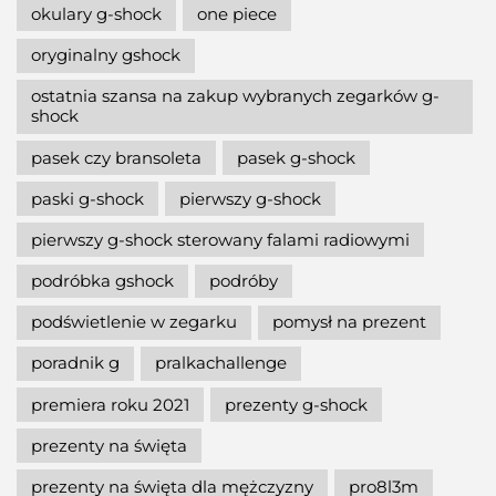
okulary g-shock
one piece
oryginalny gshock
ostatnia szansa na zakup wybranych zegarków g-
shock
pasek czy bransoleta
pasek g-shock
paski g-shock
pierwszy g-shock
pierwszy g-shock sterowany falami radiowymi
podróbka gshock
podróby
podświetlenie w zegarku
pomysł na prezent
poradnik g
pralkachallenge
premiera roku 2021
prezenty g-shock
prezenty na święta
prezenty na święta dla mężczyzny
pro8l3m