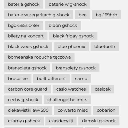
bateria gshock
baterie w g-shock
baterie w zegarkach g-shock
bee
bg-169hrb
bgd-565slc-9er
bidon gshock
bilety na koncert
black friday gshock
black week gshock
blue phoenix
bluetooth
borneańska ropucha tęczowa
bransoleta gshock
bransolety g-shock
bruce lee
built different
camo
carbon core guard
casio watches
casioak
cechy g-shock
challengethelimits
ciekawistki aw-500
co warto mieć
cobarion
czarny g-shock
czasdecyzji
damski g-shock