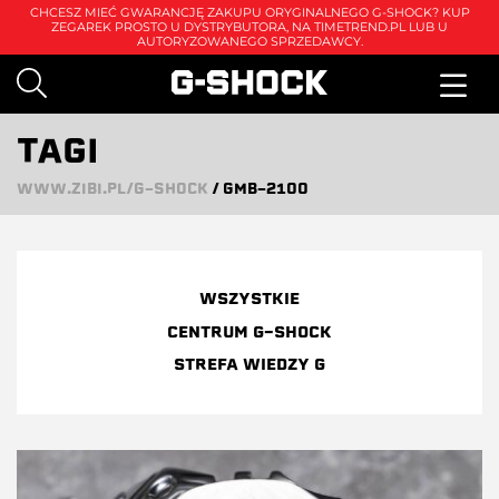
CHCESZ MIEĆ GWARANCJĘ ZAKUPU ORYGINALNEGO G-SHOCK? KUP
ZEGAREK PROSTO U DYSTRYBUTORA, NA
TIMETREND.PL
LUB U
AUTORYZOWANEGO SPRZEDAWCY.
TAGI
WWW.ZIBI.PL/G-SHOCK
/
GMB-2100
WSZYSTKIE
CENTRUM G-SHOCK
STREFA WIEDZY G