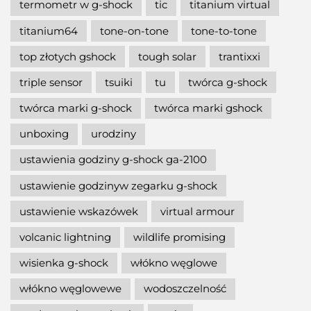
termometr w g-shock
tic
titanium virtual
titanium64
tone-on-tone
tone-to-tone
top złotych gshock
tough solar
trantixxi
triple sensor
tsuiki
tu
twórca g-shock
twórca marki g-shock
twórca marki gshock
unboxing
urodziny
ustawienia godziny g-shock ga-2100
ustawienie godzinyw zegarku g-shock
ustawienie wskazówek
virtual armour
volcanic lightning
wildlife promising
wisienka g-shock
włókno węglowe
włókno węglowewe
wodoszczelność