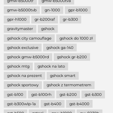
gmw-b5000tr
gmw-b5000tva
gmw-b5000tvb
gn-1000
gpr-b1000
gpr-h1000
gr-b200raf
gr-b300
gravitymaster
gshock
gshock city camouflage
gshock do 1000 zł
gshock exclusive
gshock ga-140
gshock gmw-b5000rd
gshock gr-b200
gshock mtg
gshock na lato
gshock na prezent
gshock smart
gshock sportowy
gshock z termometrem
gst-b100
gst-b100rh
gst-b200
gst-b300
gst-b300wlp-1a
gst-b400
gst-b4000