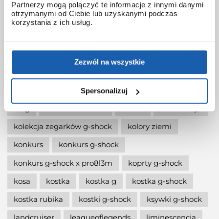
Partnerzy mogą połączyć te informacje z innymi danymi
otrzymanymi od Ciebie lub uzyskanymi podczas
jak wymienić baterię gshock?
korzystania z ich usług.
jak zmienić czas w zegarku g-shock?
jaki g-shock wybrać
jaki zegarek damski kupić
Zezwól na wszystkie
jaki zegarek g-shock wybrać
jaki zegarek wybrać
kermit
kikuo ibe
Spersonalizuj
king
kiwami-ao-zumi
kobiet
kolaboracja
kolekcja zegarków g-shock
kolory ziemi
konkurs
konkurs g-shock
konkurs g-shock x pro8l3m
koprty g-shock
kosa
kostka
kostka g
kostka g-shock
kostka rubika
kostki g-shock
ksywki g-shock
landcruiser
leagueoflegends
liminescencja