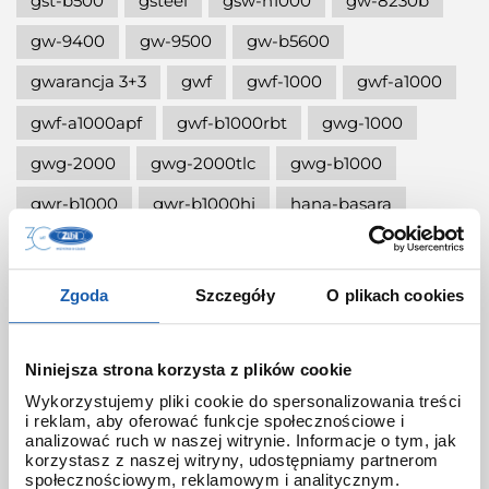
gst-b500
gsteel
gsw-h1000
gw-8230b
gw-9400
gw-9500
gw-b5600
gwarancja 3+3
gwf
gwf-1000
gwf-a1000
gwf-a1000apf
gwf-b1000rbt
gwg-1000
gwg-2000
gwg-2000tlc
gwg-b1000
gwr-b1000
gwr-b1000hj
hana-basara
hidden talents
honda jet
honey
ignite red
illuminator g-shock
Zgoda
Szczegóły
O plikach cookies
iluminator g-shock
iluminator w zegarku
instrukcja
jak czyścić g-shocka
Niniejsza strona korzysta z plików cookie
Wykorzystujemy pliki cookie do spersonalizowania treści
jak skrócić bransoletę w g-shock?
i reklam, aby oferować funkcje społecznościowe i
analizować ruch w naszej witrynie. Informacje o tym, jak
jak ustawić zegarek g-shock ga-2100?
korzystasz z naszej witryny, udostępniamy partnerom
społecznościowym, reklamowym i analitycznym.
jak włączyć podświetlenie w zegarku