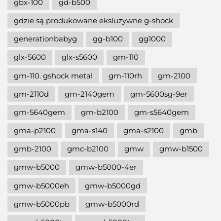
gbx-100
gd-b500
gdzie są produkowane eksluzywne g-shock
generationbabyg
gg-b100
gg1000
glx-5600
glx-s5600
gm-110
gm-110. gshock metal
gm-110rh
gm-2100
gm-2110d
gm-2140gem
gm-5600sg-9er
gm-5640gem
gm-b2100
gm-s5640gem
gma-p2100
gma-s140
gma-s2100
gmb
gmb-2100
gmc-b2100
gmw
gmw-b1500
gmw-b5000
gmw-b5000-4er
gmw-b5000eh
gmw-b5000gd
gmw-b5000pb
gmw-b5000rd