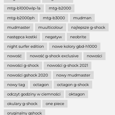
mtg-b1000wlp-1a
mtg-b2000
mtg-b2000ph
mtg-b3000
mudman
mudmaster
muulticolour
najlepsze g-shock
następca kostki
negatyw
neobrite
night surfer edition
nowe kolory gbd-h1000
nowość
nowość g-shock exclusive
nowości
nowości g-shock
nowości g-shock 2021
nowości gshock 2020
nowy mudmaster
nowy tag
octagon
octagon g-shock
odczyt godziny w ciemności
oktagon
okulary g-shock
one piece
oryginalny gshock