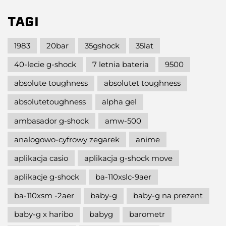
TAGI
1983
20bar
35gshock
35lat
40-lecie g-shock
7 letnia bateria
9500
absolute toughness
absolutet toughness
absolutetoughness
alpha gel
ambasador g-shock
amw-500
analogowo-cyfrowy zegarek
anime
aplikacja casio
aplikacja g-shock move
aplikacje g-shock
ba-110xslc-9aer
ba-110xsm -2aer
baby-g
baby-g na prezent
baby-g x haribo
babyg
barometr