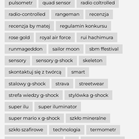
pulsometr
quad sensor
radio coltrolled
radio-controlled
rangeman
recenzja
recenzja by matej
regulamin konkursu
rose gold
royal air force
rui hachimura
runmageddon
sailor moon
sbm ffestival
sensory
sensory g-shock
skeleton
skontaktuj się z twórcą
smart
stalowy g-shock
strava
streetwear
strefa wiedzy g-shock
stylówka g-shock
super ilu
super iluminator
super mario x g-shock
szkło mineralne
szkło szafirowe
technologia
termometr