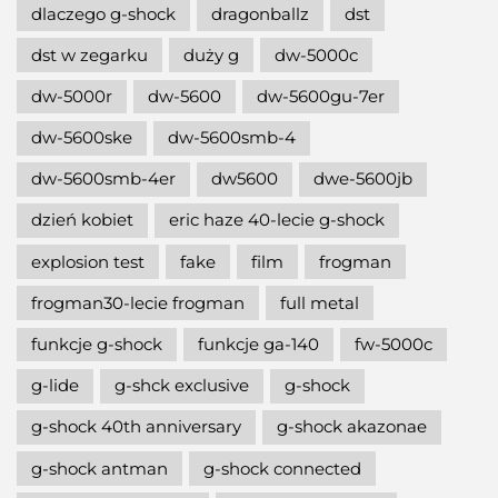
dlaczego g-shock
dragonballz
dst
dst w zegarku
duży g
dw-5000c
dw-5000r
dw-5600
dw-5600gu-7er
dw-5600ske
dw-5600smb-4
dw-5600smb-4er
dw5600
dwe-5600jb
dzień kobiet
eric haze 40-lecie g-shock
explosion test
fake
film
frogman
frogman30-lecie frogman
full metal
funkcje g-shock
funkcje ga-140
fw-5000c
g-lide
g-shck exclusive
g-shock
g-shock 40th anniversary
g-shock akazonae
g-shock antman
g-shock connected