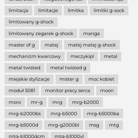
limitacja
limitacje
limitka
limitki g-sock
limitowany g-shock
limitowany zegarek g-shock
manga
master of g
matej
matej matej g-shock
mechanizm kwarcowy
meczykipl
metal
metal twisted
metal twisted g
miejskie stylizacje
mister g
moc kobiet
moduł 5081
monitor pracy serca
moon
moro
mr-g
mrg
mrg-b2000
mrg-b2000bs
mrg-b5000
mrg-b5000ba
mrg-b5000d
mrg-g2000bl
msg
mtg
mtg-b1000dcm
mtg-b1000vl