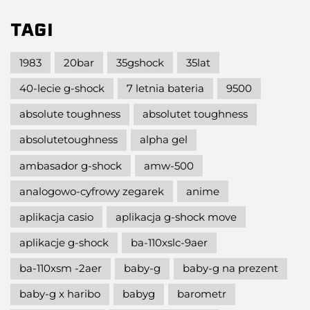
TAGI
1983
20bar
35gshock
35lat
40-lecie g-shock
7 letnia bateria
9500
absolute toughness
absolutet toughness
absolutetoughness
alpha gel
ambasador g-shock
amw-500
analogowo-cyfrowy zegarek
anime
aplikacja casio
aplikacja g-shock move
aplikacje g-shock
ba-110xslc-9aer
ba-110xsm -2aer
baby-g
baby-g na prezent
baby-g x haribo
babyg
barometr