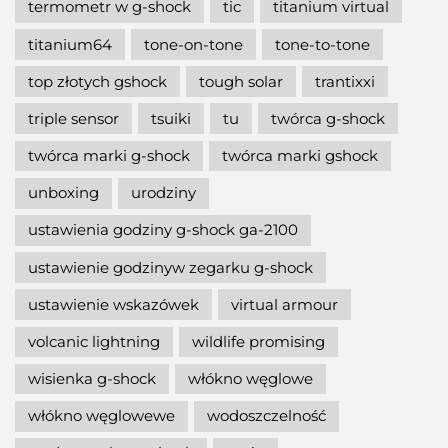
termometr w g-shock
tic
titanium virtual
titanium64
tone-on-tone
tone-to-tone
top złotych gshock
tough solar
trantixxi
triple sensor
tsuiki
tu
twórca g-shock
twórca marki g-shock
twórca marki gshock
unboxing
urodziny
ustawienia godziny g-shock ga-2100
ustawienie godzinyw zegarku g-shock
ustawienie wskazówek
virtual armour
volcanic lightning
wildlife promising
wisienka g-shock
włókno węglowe
włókno węglowewe
wodoszczelność