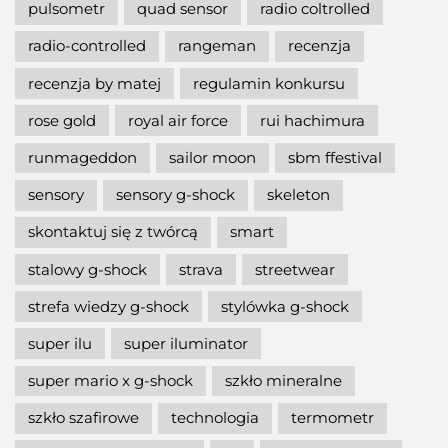
pulsometr
quad sensor
radio coltrolled
radio-controlled
rangeman
recenzja
recenzja by matej
regulamin konkursu
rose gold
royal air force
rui hachimura
runmageddon
sailor moon
sbm ffestival
sensory
sensory g-shock
skeleton
skontaktuj się z twórcą
smart
stalowy g-shock
strava
streetwear
strefa wiedzy g-shock
stylówka g-shock
super ilu
super iluminator
super mario x g-shock
szkło mineralne
szkło szafirowe
technologia
termometr