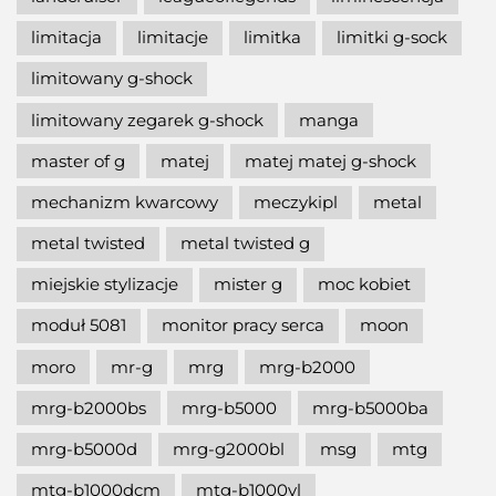
limitacja
limitacje
limitka
limitki g-sock
limitowany g-shock
limitowany zegarek g-shock
manga
master of g
matej
matej matej g-shock
mechanizm kwarcowy
meczykipl
metal
metal twisted
metal twisted g
miejskie stylizacje
mister g
moc kobiet
moduł 5081
monitor pracy serca
moon
moro
mr-g
mrg
mrg-b2000
mrg-b2000bs
mrg-b5000
mrg-b5000ba
mrg-b5000d
mrg-g2000bl
msg
mtg
mtg-b1000dcm
mtg-b1000vl