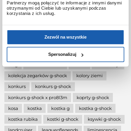
Partnerzy mogą połączyć te informacje z innymi danymi
otrzymanymi od Ciebie lub uzyskanymi podczas
jak wymienić baterię gshock?
korzystania z ich usług.
jak zmienić czas w zegarku g-shock?
jaki g-shock wybrać
jaki zegarek damski kupić
Zezwól na wszystkie
jaki zegarek g-shock wybrać
jaki zegarek wybrać
kermit
kikuo ibe
Spersonalizuj
king
kiwami-ao-zumi
kobiet
kolaboracja
kolekcja zegarków g-shock
kolory ziemi
konkurs
konkurs g-shock
konkurs g-shock x pro8l3m
koprty g-shock
kosa
kostka
kostka g
kostka g-shock
kostka rubika
kostki g-shock
ksywki g-shock
landcruiser
leagueoflegends
liminescencja