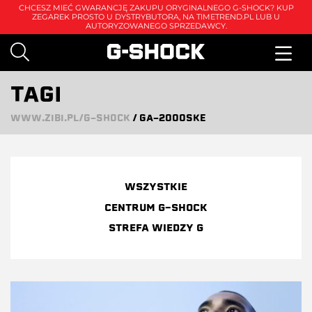
CHCESZ MIEĆ GWARANCJĘ ZAKUPU ORYGINALNEGO G-SHOCK? KUP
ZEGAREK PROSTO U DYSTRYBUTORA, NA
TIMETREND.PL
LUB U
AUTORYZOWANEGO SPRZEDAWCY.
TAGI
WWW.ZIBI.PL/G-SHOCK
/
GA-2000SKE
WSZYSTKIE
CENTRUM G-SHOCK
STREFA WIEDZY G