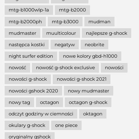
mtg-b1000wlp-1a
mtg-b2000
mtg-b2000ph
mtg-b3000
mudman
mudmaster
muulticolour
najlepsze g-shock
następca kostki
negatyw
neobrite
night surfer edition
nowe kolory gbd-h1000
nowość
nowość g-shock exclusive
nowości
nowości g-shock
nowości g-shock 2021
nowości gshock 2020
nowy mudmaster
nowy tag
octagon
octagon g-shock
odczyt godziny w ciemności
oktagon
okulary g-shock
one piece
oryginalny gshock