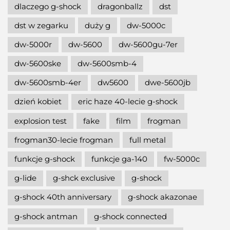
dlaczego g-shock
dragonballz
dst
dst w zegarku
duży g
dw-5000c
dw-5000r
dw-5600
dw-5600gu-7er
dw-5600ske
dw-5600smb-4
dw-5600smb-4er
dw5600
dwe-5600jb
dzień kobiet
eric haze 40-lecie g-shock
explosion test
fake
film
frogman
frogman30-lecie frogman
full metal
funkcje g-shock
funkcje ga-140
fw-5000c
g-lide
g-shck exclusive
g-shock
g-shock 40th anniversary
g-shock akazonae
g-shock antman
g-shock connected