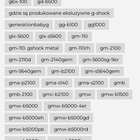
gbx-100
gd-b500
gdzie są produkowane eksluzywne g-shock
generationbabyg
gg-b100
gg1000
glx-5600
glx-s5600
gm-110
gm-110. gshock metal
gm-110rh
gm-2100
gm-2110d
gm-2140gem
gm-5600sg-9er
gm-5640gem
gm-b2100
gm-s5640gem
gma-p2100
gma-s140
gma-s2100
gmb
gmb-2100
gmc-b2100
gmw
gmw-b1500
gmw-b5000
gmw-b5000-4er
gmw-b5000eh
gmw-b5000gd
gmw-b5000pb
gmw-b5000rd