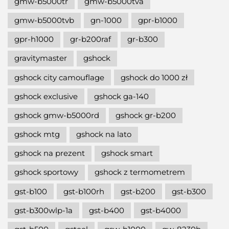
gmw-b5000tr
gmw-b5000tva
gmw-b5000tvb
gn-1000
gpr-b1000
gpr-h1000
gr-b200raf
gr-b300
gravitymaster
gshock
gshock city camouflage
gshock do 1000 zł
gshock exclusive
gshock ga-140
gshock gmw-b5000rd
gshock gr-b200
gshock mtg
gshock na lato
gshock na prezent
gshock smart
gshock sportowy
gshock z termometrem
gst-b100
gst-b100rh
gst-b200
gst-b300
gst-b300wlp-1a
gst-b400
gst-b4000