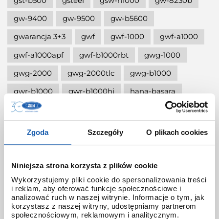
gst-b500
gsteel
gsw-h1000
gw-8230b
gw-9400
gw-9500
gw-b5600
gwarancja 3+3
gwf
gwf-1000
gwf-a1000
gwf-a1000apf
gwf-b1000rbt
gwg-1000
gwg-2000
gwg-2000tlc
gwg-b1000
gwr-b1000
gwr-b1000hj
hana-basara
hidden talents
honda jet
honey
ignite red
illuminator g-shock
Zgoda
Szczegóły
O plikach cookies
iluminator g-shock
iluminator w zegarku
instrukcja
jak czyścić g-shocka
Niniejsza strona korzysta z plików cookie
Wykorzystujemy pliki cookie do spersonalizowania treści
jak skrócić bransoletę w g-shock?
i reklam, aby oferować funkcje społecznościowe i
analizować ruch w naszej witrynie. Informacje o tym, jak
jak ustawić zegarek g-shock ga-2100?
korzystasz z naszej witryny, udostępniamy partnerom
społecznościowym, reklamowym i analitycznym.
jak włączyć podświetlenie w zegarku