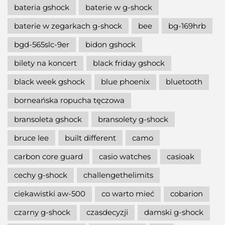
bateria gshock
baterie w g-shock
baterie w zegarkach g-shock
bee
bg-169hrb
bgd-565slc-9er
bidon gshock
bilety na koncert
black friday gshock
black week gshock
blue phoenix
bluetooth
borneańska ropucha tęczowa
bransoleta gshock
bransolety g-shock
bruce lee
built different
camo
carbon core guard
casio watches
casioak
cechy g-shock
challengethelimits
ciekawistki aw-500
co warto mieć
cobarion
czarny g-shock
czasdecyzji
damski g-shock