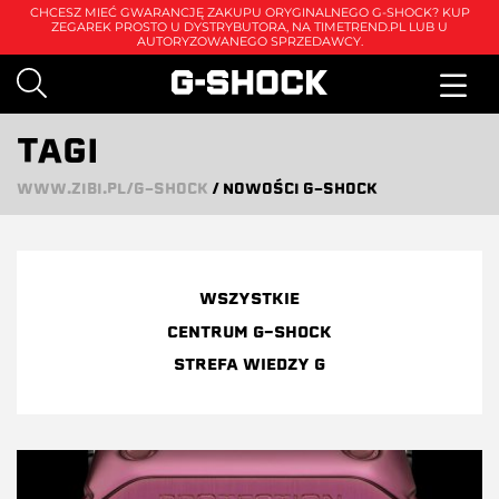
CHCESZ MIEĆ GWARANCJĘ ZAKUPU ORYGINALNEGO G-SHOCK? KUP
ZEGAREK PROSTO U DYSTRYBUTORA, NA
TIMETREND.PL
LUB U
AUTORYZOWANEGO SPRZEDAWCY.
TAGI
WWW.ZIBI.PL/G-SHOCK
/
NOWOŚCI G-SHOCK
WSZYSTKIE
CENTRUM G-SHOCK
STREFA WIEDZY G