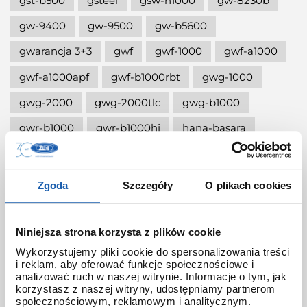
gst-b500
gsteel
gsw-h1000
gw-8230b
gw-9400
gw-9500
gw-b5600
gwarancja 3+3
gwf
gwf-1000
gwf-a1000
gwf-a1000apf
gwf-b1000rbt
gwg-1000
gwg-2000
gwg-2000tlc
gwg-b1000
gwr-b1000
gwr-b1000hj
hana-basara
hidden talents
honda jet
honey
ignite red
illuminator g-shock
Zgoda
Szczegóły
O plikach cookies
iluminator g-shock
iluminator w zegarku
instrukcja
jak czyścić g-shocka
Niniejsza strona korzysta z plików cookie
Wykorzystujemy pliki cookie do spersonalizowania treści
jak skrócić bransoletę w g-shock?
i reklam, aby oferować funkcje społecznościowe i
analizować ruch w naszej witrynie. Informacje o tym, jak
jak ustawić zegarek g-shock ga-2100?
korzystasz z naszej witryny, udostępniamy partnerom
społecznościowym, reklamowym i analitycznym.
jak włączyć podświetlenie w zegarku