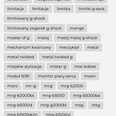
limitacja
limitacje
limitka
limitki g-sock
limitowany g-shock
limitowany zegarek g-shock
manga
master of g
matej
matej matej g-shock
mechanizm kwarcowy
meczykipl
metal
metal twisted
metal twisted g
miejskie stylizacje
mister g
moc kobiet
moduł 5081
monitor pracy serca
moon
moro
mr-g
mrg
mrg-b2000
mrg-b2000bs
mrg-b5000
mrg-b5000ba
mrg-b5000d
mrg-g2000bl
msg
mtg
mtg-b1000dcm
mtg-b1000vl