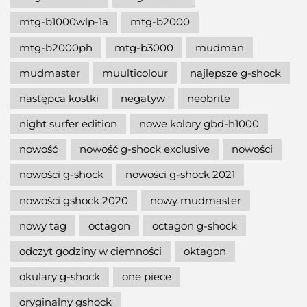
mtg-b1000wlp-1a
mtg-b2000
mtg-b2000ph
mtg-b3000
mudman
mudmaster
muulticolour
najlepsze g-shock
następca kostki
negatyw
neobrite
night surfer edition
nowe kolory gbd-h1000
nowość
nowość g-shock exclusive
nowości
nowości g-shock
nowości g-shock 2021
nowości gshock 2020
nowy mudmaster
nowy tag
octagon
octagon g-shock
odczyt godziny w ciemności
oktagon
okulary g-shock
one piece
oryginalny gshock