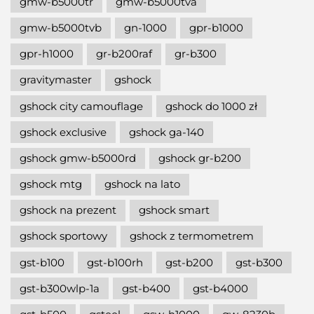
gmw-b5000tr
gmw-b5000tva
gmw-b5000tvb
gn-1000
gpr-b1000
gpr-h1000
gr-b200raf
gr-b300
gravitymaster
gshock
gshock city camouflage
gshock do 1000 zł
gshock exclusive
gshock ga-140
gshock gmw-b5000rd
gshock gr-b200
gshock mtg
gshock na lato
gshock na prezent
gshock smart
gshock sportowy
gshock z termometrem
gst-b100
gst-b100rh
gst-b200
gst-b300
gst-b300wlp-1a
gst-b400
gst-b4000