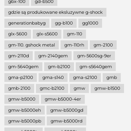
gbx-100
gd-b500
gdzie są produkowane eksluzywne g-shock
generationbabyg
gg-b100
gg1000
glx-5600
glx-s5600
gm-110
gm-110. gshock metal
gm-110rh
gm-2100
gm-2110d
gm-2140gem
gm-5600sg-9er
gm-5640gem
gm-b2100
gm-s5640gem
gma-p2100
gma-s140
gma-s2100
gmb
gmb-2100
gmc-b2100
gmw
gmw-b1500
gmw-b5000
gmw-b5000-4er
gmw-b5000eh
gmw-b5000gd
gmw-b5000pb
gmw-b5000rd