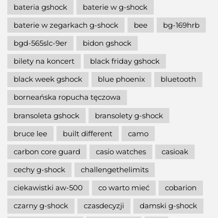
bateria gshock
baterie w g-shock
baterie w zegarkach g-shock
bee
bg-169hrb
bgd-565slc-9er
bidon gshock
bilety na koncert
black friday gshock
black week gshock
blue phoenix
bluetooth
borneańska ropucha tęczowa
bransoleta gshock
bransolety g-shock
bruce lee
built different
camo
carbon core guard
casio watches
casioak
cechy g-shock
challengethelimits
ciekawistki aw-500
co warto mieć
cobarion
czarny g-shock
czasdecyzji
damski g-shock