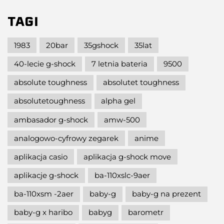
TAGI
1983
20bar
35gshock
35lat
40-lecie g-shock
7 letnia bateria
9500
absolute toughness
absolutet toughness
absolutetoughness
alpha gel
ambasador g-shock
amw-500
analogowo-cyfrowy zegarek
anime
aplikacja casio
aplikacja g-shock move
aplikacje g-shock
ba-110xslc-9aer
ba-110xsm -2aer
baby-g
baby-g na prezent
baby-g x haribo
babyg
barometr