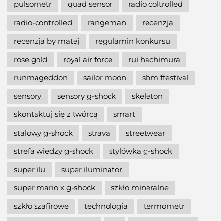
pulsometr
quad sensor
radio coltrolled
radio-controlled
rangeman
recenzja
recenzja by matej
regulamin konkursu
rose gold
royal air force
rui hachimura
runmageddon
sailor moon
sbm ffestival
sensory
sensory g-shock
skeleton
skontaktuj się z twórcą
smart
stalowy g-shock
strava
streetwear
strefa wiedzy g-shock
stylówka g-shock
super ilu
super iluminator
super mario x g-shock
szkło mineralne
szkło szafirowe
technologia
termometr