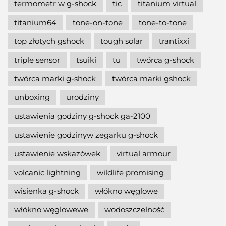
termometr w g-shock
tic
titanium virtual
titanium64
tone-on-tone
tone-to-tone
top złotych gshock
tough solar
trantixxi
triple sensor
tsuiki
tu
twórca g-shock
twórca marki g-shock
twórca marki gshock
unboxing
urodziny
ustawienia godziny g-shock ga-2100
ustawienie godzinyw zegarku g-shock
ustawienie wskazówek
virtual armour
volcanic lightning
wildlife promising
wisienka g-shock
włókno węglowe
włókno węglowewe
wodoszczelność