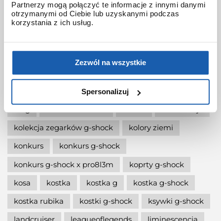
Partnerzy mogą połączyć te informacje z innymi danymi
otrzymanymi od Ciebie lub uzyskanymi podczas
jak wymienić baterię gshock?
korzystania z ich usług.
jak zmienić czas w zegarku g-shock?
jaki g-shock wybrać
jaki zegarek damski kupić
Zezwól na wszystkie
jaki zegarek g-shock wybrać
jaki zegarek wybrać
kermit
kikuo ibe
Spersonalizuj
king
kiwami-ao-zumi
kobiet
kolaboracja
kolekcja zegarków g-shock
kolory ziemi
konkurs
konkurs g-shock
konkurs g-shock x pro8l3m
koprty g-shock
kosa
kostka
kostka g
kostka g-shock
kostka rubika
kostki g-shock
ksywki g-shock
landcruiser
leagueoflegends
liminescencja