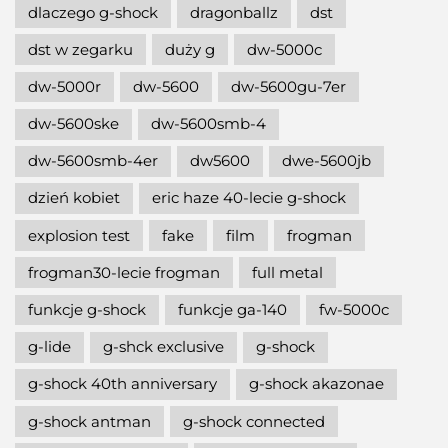
dlaczego g-shock
dragonballz
dst
dst w zegarku
duży g
dw-5000c
dw-5000r
dw-5600
dw-5600gu-7er
dw-5600ske
dw-5600smb-4
dw-5600smb-4er
dw5600
dwe-5600jb
dzień kobiet
eric haze 40-lecie g-shock
explosion test
fake
film
frogman
frogman30-lecie frogman
full metal
funkcje g-shock
funkcje ga-140
fw-5000c
g-lide
g-shck exclusive
g-shock
g-shock 40th anniversary
g-shock akazonae
g-shock antman
g-shock connected