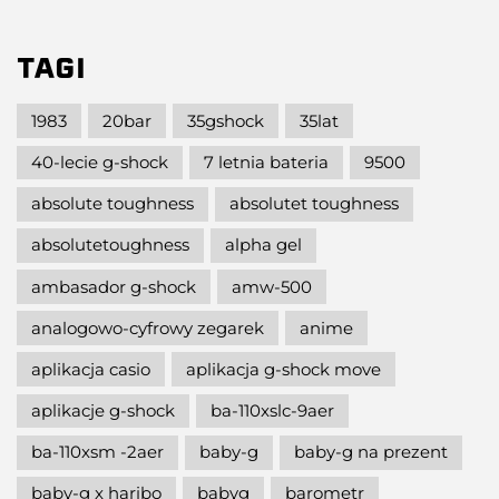
TAGI
1983
20bar
35gshock
35lat
40-lecie g-shock
7 letnia bateria
9500
absolute toughness
absolutet toughness
absolutetoughness
alpha gel
ambasador g-shock
amw-500
analogowo-cyfrowy zegarek
anime
aplikacja casio
aplikacja g-shock move
aplikacje g-shock
ba-110xslc-9aer
ba-110xsm -2aer
baby-g
baby-g na prezent
baby-g x haribo
babyg
barometr