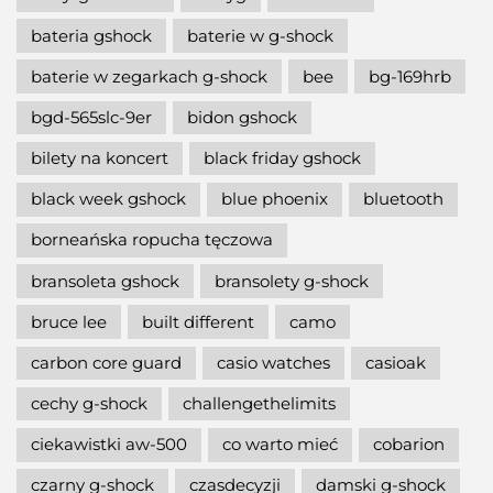
bateria gshock
baterie w g-shock
baterie w zegarkach g-shock
bee
bg-169hrb
bgd-565slc-9er
bidon gshock
bilety na koncert
black friday gshock
black week gshock
blue phoenix
bluetooth
borneańska ropucha tęczowa
bransoleta gshock
bransolety g-shock
bruce lee
built different
camo
carbon core guard
casio watches
casioak
cechy g-shock
challengethelimits
ciekawistki aw-500
co warto mieć
cobarion
czarny g-shock
czasdecyzji
damski g-shock