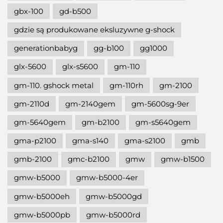
gbx-100
gd-b500
gdzie są produkowane eksluzywne g-shock
generationbabyg
gg-b100
gg1000
glx-5600
glx-s5600
gm-110
gm-110. gshock metal
gm-110rh
gm-2100
gm-2110d
gm-2140gem
gm-5600sg-9er
gm-5640gem
gm-b2100
gm-s5640gem
gma-p2100
gma-s140
gma-s2100
gmb
gmb-2100
gmc-b2100
gmw
gmw-b1500
gmw-b5000
gmw-b5000-4er
gmw-b5000eh
gmw-b5000gd
gmw-b5000pb
gmw-b5000rd