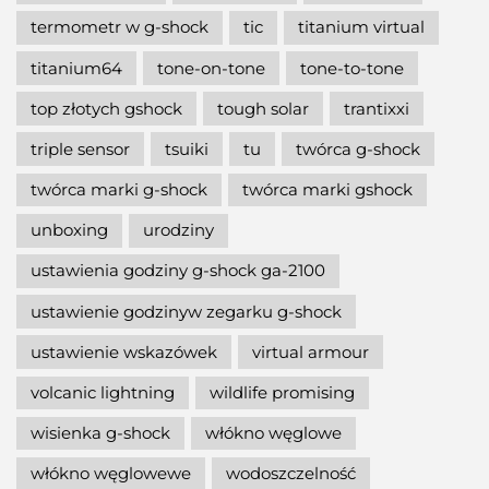
termometr w g-shock
tic
titanium virtual
titanium64
tone-on-tone
tone-to-tone
top złotych gshock
tough solar
trantixxi
triple sensor
tsuiki
tu
twórca g-shock
twórca marki g-shock
twórca marki gshock
unboxing
urodziny
ustawienia godziny g-shock ga-2100
ustawienie godzinyw zegarku g-shock
ustawienie wskazówek
virtual armour
volcanic lightning
wildlife promising
wisienka g-shock
włókno węglowe
włókno węglowewe
wodoszczelność