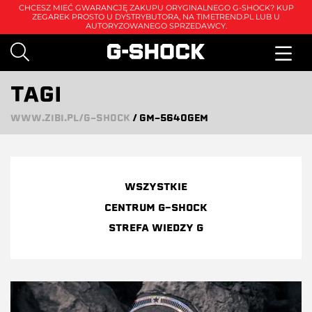
CHCESZ MIEĆ GWARANCJĘ ZAKUPU ORYGINALNEGO G-SHOCK? KUP
ZEGAREK PROSTO U DYSTRYBUTORA, NA
TIMETREND.PL
LUB U
AUTORYZOWANEGO SPRZEDAWCY.
TAGI
WWW.ZIBI.PL/G-SHOCK
/
GM-5640GEM
WSZYSTKIE
CENTRUM G-SHOCK
STREFA WIEDZY G