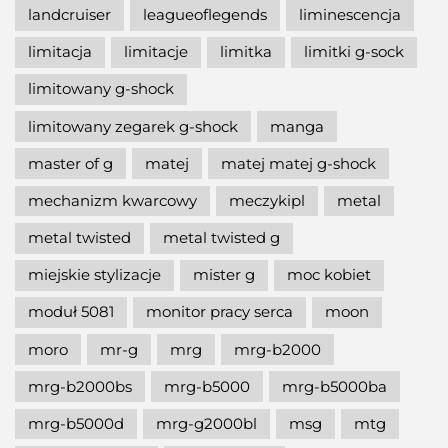
landcruiser
leagueoflegends
liminescencja
limitacja
limitacje
limitka
limitki g-sock
limitowany g-shock
limitowany zegarek g-shock
manga
master of g
matej
matej matej g-shock
mechanizm kwarcowy
meczykipl
metal
metal twisted
metal twisted g
miejskie stylizacje
mister g
moc kobiet
moduł 5081
monitor pracy serca
moon
moro
mr-g
mrg
mrg-b2000
mrg-b2000bs
mrg-b5000
mrg-b5000ba
mrg-b5000d
mrg-g2000bl
msg
mtg