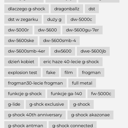
dlaczego g-shock
dragonballz
dst
dst w zegarku
duży g
dw-5000c
dw-5000r
dw-5600
dw-5600gu-7er
dw-5600ske
dw-5600smb-4
dw-5600smb-4er
dw5600
dwe-5600jb
dzień kobiet
eric haze 40-lecie g-shock
explosion test
fake
film
frogman
frogman30-lecie frogman
full metal
funkcje g-shock
funkcje ga-140
fw-5000c
g-lide
g-shck exclusive
g-shock
g-shock 40th anniversary
g-shock akazonae
g-shock antman
g-shock connected