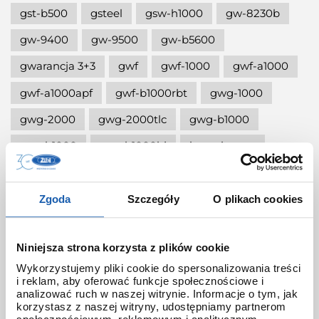
gst-b500
gsteel
gsw-h1000
gw-8230b
gw-9400
gw-9500
gw-b5600
gwarancja 3+3
gwf
gwf-1000
gwf-a1000
gwf-a1000apf
gwf-b1000rbt
gwg-1000
gwg-2000
gwg-2000tlc
gwg-b1000
gwr-b1000
gwr-b1000hj
hana-basara
hidden talents
honda jet
honey
ignite red
illuminator g-shock
Zgoda
Szczegóły
O plikach cookies
iluminator g-shock
iluminator w zegarku
Niniejsza strona korzysta z plików cookie
instrukcja
jak czyścić g-shocka
Wykorzystujemy pliki cookie do spersonalizowania treści
jak skrócić bransoletę w g-shock?
i reklam, aby oferować funkcje społecznościowe i
analizować ruch w naszej witrynie. Informacje o tym, jak
jak ustawić zegarek g-shock ga-2100?
korzystasz z naszej witryny, udostępniamy partnerom