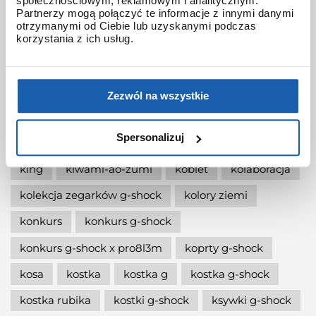
społecznościowym, reklamowym i analitycznym.
jak włączyć podświetlenie w zegarku
Partnerzy mogą połączyć te informacje z innymi danymi
otrzymanymi od Ciebie lub uzyskanymi podczas
jak wymienić baterię gshock?
korzystania z ich usług.
jak zmienić czas w zegarku g-shock?
jaki g-shock wybrać
jaki zegarek damski kupić
Zezwól na wszystkie
jaki zegarek g-shock wybrać
Spersonalizuj
jaki zegarek wybrać
kermit
kikuo ibe
king
kiwami-ao-zumi
kobiet
kolaboracja
kolekcja zegarków g-shock
kolory ziemi
konkurs
konkurs g-shock
konkurs g-shock x pro8l3m
koprty g-shock
kosa
kostka
kostka g
kostka g-shock
kostka rubika
kostki g-shock
ksywki g-shock