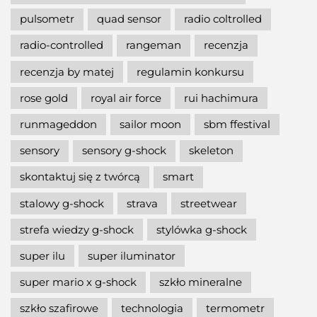
pulsometr
quad sensor
radio coltrolled
radio-controlled
rangeman
recenzja
recenzja by matej
regulamin konkursu
rose gold
royal air force
rui hachimura
runmageddon
sailor moon
sbm ffestival
sensory
sensory g-shock
skeleton
skontaktuj się z twórcą
smart
stalowy g-shock
strava
streetwear
strefa wiedzy g-shock
stylówka g-shock
super ilu
super iluminator
super mario x g-shock
szkło mineralne
szkło szafirowe
technologia
termometr