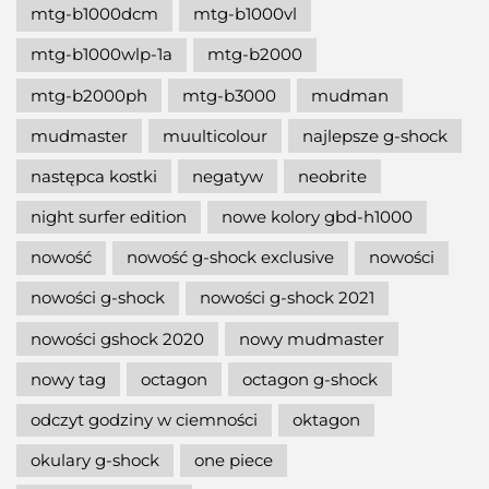
mtg-b1000dcm
mtg-b1000vl
mtg-b1000wlp-1a
mtg-b2000
mtg-b2000ph
mtg-b3000
mudman
mudmaster
muulticolour
najlepsze g-shock
następca kostki
negatyw
neobrite
night surfer edition
nowe kolory gbd-h1000
nowość
nowość g-shock exclusive
nowości
nowości g-shock
nowości g-shock 2021
nowości gshock 2020
nowy mudmaster
nowy tag
octagon
octagon g-shock
odczyt godziny w ciemności
oktagon
okulary g-shock
one piece