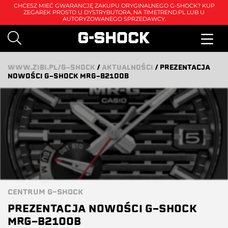
CHCESZ MIEĆ GWARANCJĘ ZAKUPU ORYGINALNEGO G-SHOCK? KUP
ZEGAREK PROSTO U DYSTRYBUTORA, NA
TIMETREND.PL
LUB U
AUTORYZOWANEGO SPRZEDAWCY.
WWW.ZIBI.PL/G-SHOCK
/
AKTUALNOŚCI
/
PREZENTACJA
NOWOŚCI G-SHOCK MRG-B2100B
CENTRUM G-SHOCK
PREZENTACJA NOWOŚCI G-SHOCK
MRG-B2100B