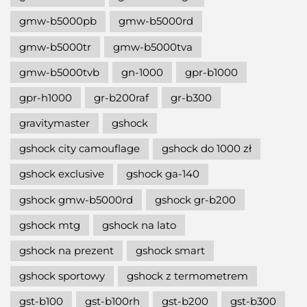
gmw-b5000pb
gmw-b5000rd
gmw-b5000tr
gmw-b5000tva
gmw-b5000tvb
gn-1000
gpr-b1000
gpr-h1000
gr-b200raf
gr-b300
gravitymaster
gshock
gshock city camouflage
gshock do 1000 zł
gshock exclusive
gshock ga-140
gshock gmw-b5000rd
gshock gr-b200
gshock mtg
gshock na lato
gshock na prezent
gshock smart
gshock sportowy
gshock z termometrem
gst-b100
gst-b100rh
gst-b200
gst-b300