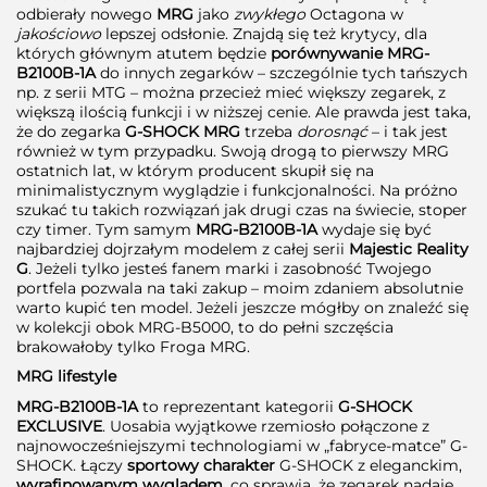
odbierały nowego
MRG
jako
zwykłego
Octagona w
jakościowo
lepszej odsłonie. Znajdą się też krytycy, dla
których głównym atutem będzie
porównywanie MRG-
B2100B-1A
do innych zegarków – szczególnie tych tańszych
np. z serii MTG – można przecież mieć większy zegarek, z
większą ilością funkcji i w niższej cenie. Ale prawda jest taka,
że do zegarka
G-SHOCK MRG
trzeba
dorosnąć
– i tak jest
również w tym przypadku. Swoją drogą to pierwszy MRG
ostatnich lat, w którym producent skupił się na
minimalistycznym wyglądzie i funkcjonalności. Na próżno
szukać tu takich rozwiązań jak drugi czas na świecie, stoper
czy timer. Tym samym
MRG-B2100B-1A
wydaje się być
najbardziej dojrzałym modelem z całej serii
Majestic Reality
G
. Jeżeli tylko jesteś fanem marki i zasobność Twojego
portfela pozwala na taki zakup – moim zdaniem absolutnie
warto kupić ten model. Jeżeli jeszcze mógłby on znaleźć się
w kolekcji obok MRG-B5000, to do pełni szczęścia
brakowałoby tylko Froga MRG.
MRG lifestyle
MRG-B2100B-1A
to reprezentant kategorii
G-SHOCK
EXCLUSIVE
. Uosabia wyjątkowe rzemiosło połączone z
najnowocześniejszymi technologiami w „fabryce-matce” G-
SHOCK. Łączy
sportowy charakter
G-SHOCK z eleganckim,
wyrafinowanym wyglądem
, co sprawia, że zegarek nadaje