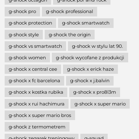
g-shock pro
g-shock professional
g-shock protection
g-shock smartwatch
g-shock style
g-shock the origin
g-shock vs smartwatch
g-shock w stylu lat 90.
g-shock women
g-shock wycofane z produkcji
g-shock x central cee
g-shock x erick haze
g-shock x fc barcelona
g-shock x j.balvin
g-shock x kostka rubika
g-shock x pro8l3m
g-shock x rui hachimura
g-shock x super mario
g-shock x super mario bros
g-shock z termometrem
g-shock zegarek treningowy
g-squad