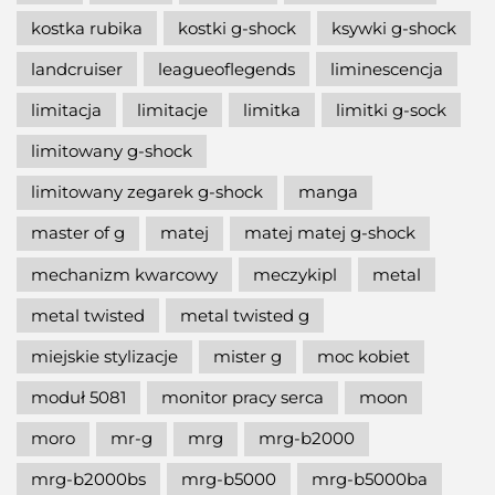
kostka rubika
kostki g-shock
ksywki g-shock
landcruiser
leagueoflegends
liminescencja
limitacja
limitacje
limitka
limitki g-sock
limitowany g-shock
limitowany zegarek g-shock
manga
master of g
matej
matej matej g-shock
mechanizm kwarcowy
meczykipl
metal
metal twisted
metal twisted g
miejskie stylizacje
mister g
moc kobiet
moduł 5081
monitor pracy serca
moon
moro
mr-g
mrg
mrg-b2000
mrg-b2000bs
mrg-b5000
mrg-b5000ba