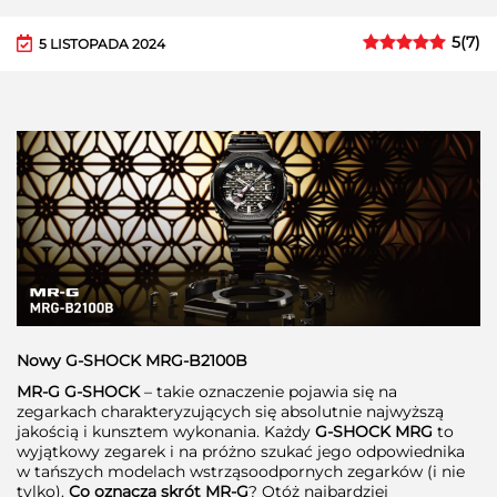
5
(
7
)
5 LISTOPADA 2024
Nowy G-SHOCK MRG-B2100B
MR-G G-SHOCK
– takie oznaczenie pojawia się na
zegarkach charakteryzujących się absolutnie najwyższą
jakością i kunsztem wykonania. Każdy
G-SHOCK MRG
to
wyjątkowy zegarek i na próżno szukać jego odpowiednika
w tańszych modelach wstrząsoodpornych zegarków (i nie
tylko).
Co oznacza skrót MR-G
? Otóż najbardziej