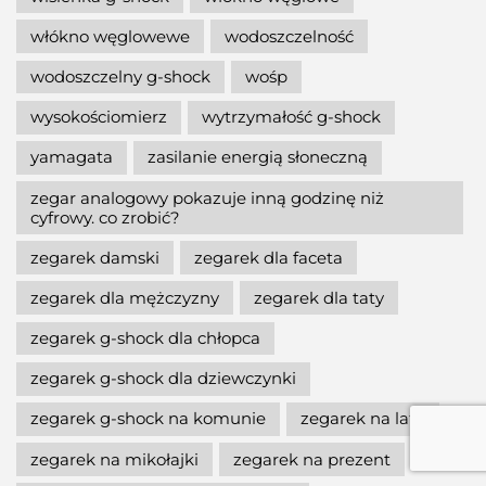
włókno węglowewe
wodoszczelność
wodoszczelny g-shock
wośp
wysokościomierz
wytrzymałość g-shock
yamagata
zasilanie energią słoneczną
zegar analogowy pokazuje inną godzinę niż
cyfrowy. co zrobić?
zegarek damski
zegarek dla faceta
zegarek dla mężczyzny
zegarek dla taty
zegarek g-shock dla chłopca
zegarek g-shock dla dziewczynki
zegarek g-shock na komunie
zegarek na lato
zegarek na mikołajki
zegarek na prezent