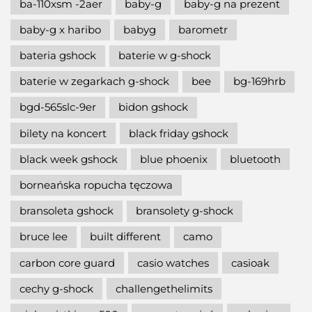
ba-110xsm -2aer
baby-g
baby-g na prezent
baby-g x haribo
babyg
barometr
bateria gshock
baterie w g-shock
baterie w zegarkach g-shock
bee
bg-169hrb
bgd-565slc-9er
bidon gshock
bilety na koncert
black friday gshock
black week gshock
blue phoenix
bluetooth
borneańska ropucha tęczowa
bransoleta gshock
bransolety g-shock
bruce lee
built different
camo
carbon core guard
casio watches
casioak
cechy g-shock
challengethelimits