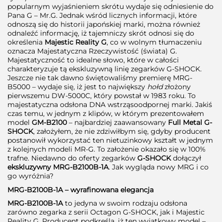
popularnym wyjaśnieniem skrótu wydaje się odniesienie do
Pana G – Mr.G. Jednak wśród licznych informacji, które
odnoszą się do historii japońskiej marki, można również
odnaleźć informację, iż tajemniczy skrót odnosi się do
określenia
Majestic Reality G
, co w wolnym tłumaczeniu
oznacza Majestatyczna Rzeczywistość (świata) G.
Majestatyczność to idealne słowo, które w całości
charakteryzuje tą ekskluzywną linię zegarków G-SHOCK.
Jeszcze nie tak dawno świętowaliśmy premierę MRG-
B5000 – wydaje się, iż jest to największy
hołd
złożony
pierwszemu DW-5000C, który powstał w 1983 roku. To
majestatyczna odsłona DNA wstrząsoodpornej marki. Jakiś
czas temu, w jednym z klipów, w którym prezentowałem
model
GM-B2100
– najbardziej zaawansowany
Full Metal G-
SHOCK
, założyłem, że nie zdziwiłbym się, gdyby producent
postanowił wykorzystać ten nietuzinkowy kształt w jednym
z kolejnych modeli MR-G. To założenie okazało się w 100%
trafne. Niedawno do oferty zegarków
G-SHOCK
dołączył
ekskluzywny MRG-B2100B-1A
. Jak wygląda nowy MRG i co
go wyróżnia?
MRG-B2100B-1A – wyrafinowana elegancja
MRG-B2100B-1A
to jedyna w swoim rodzaju odsłona
zarówno zegarka z serii Octagon G-SHOCK, jak i Majestic
Reality G. Producent podkreśla, iż ten wyjątkowy model –