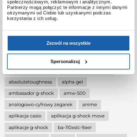
społecznościowym, reklamowym i analitycznym.
Średnia ocen
5
/ 5. Ilość wszystkich ocen:
7
Partnerzy mogą połączyć te informacje z innymi danymi
otrzymanymi od Ciebie lub uzyskanymi podczas
korzystania z ich usług.
TAGI
Zezwól na wszystkie
1983
20bar
35gshock
35lat
40-lecie g-shock
7 letnia bateria
9500
Spersonalizuj
absolute toughness
absolutet toughness
absolutetoughness
alpha gel
ambasador g-shock
amw-500
analogowo-cyfrowy zegarek
anime
aplikacja casio
aplikacja g-shock move
aplikacje g-shock
ba-110xslc-9aer