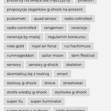
prezenty na święta dla mężczyzny
pro8l3m
propozycje zegarków g-shock na prezent
pulsometr
quad sensor
radio coltrolled
radio-controlled
rangeman
recenzja
recenzja by matej
regulamin konkursu
rose gold
royal air force
rui hachimura
runmageddon
sailor moon
sbm ffestival
sensory
sensory g-shock
skeleton
skontaktuj się z twórcą
smart
stalowy g-shock
strava
streetwear
strefa wiedzy g-shock
stylówka g-shock
super ilu
super iluminator
super mario x g-shock
szkło mineralne