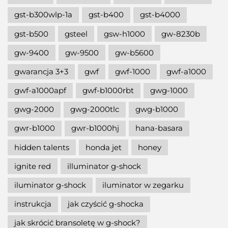
gst-b300wlp-1a
gst-b400
gst-b4000
gst-b500
gsteel
gsw-h1000
gw-8230b
gw-9400
gw-9500
gw-b5600
gwarancja 3+3
gwf
gwf-1000
gwf-a1000
gwf-a1000apf
gwf-b1000rbt
gwg-1000
gwg-2000
gwg-2000tlc
gwg-b1000
gwr-b1000
gwr-b1000hj
hana-basara
hidden talents
honda jet
honey
ignite red
illuminator g-shock
iluminator g-shock
iluminator w zegarku
instrukcja
jak czyścić g-shocka
jak skrócić bransoletę w g-shock?