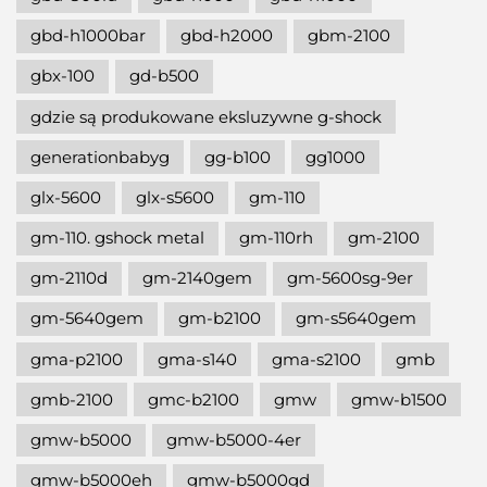
gbd-h1000bar
gbd-h2000
gbm-2100
gbx-100
gd-b500
gdzie są produkowane eksluzywne g-shock
generationbabyg
gg-b100
gg1000
glx-5600
glx-s5600
gm-110
gm-110. gshock metal
gm-110rh
gm-2100
gm-2110d
gm-2140gem
gm-5600sg-9er
gm-5640gem
gm-b2100
gm-s5640gem
gma-p2100
gma-s140
gma-s2100
gmb
gmb-2100
gmc-b2100
gmw
gmw-b1500
gmw-b5000
gmw-b5000-4er
gmw-b5000eh
gmw-b5000gd