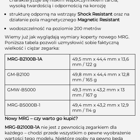
wysoką twardością i odpornością na korozję
strukturę odporną na wstrząsy
Shock Resistant
oraz na
działanie pola magnetycznego
Magnetic Resistant
wodoszczelność na poziomie 200 metrów
Wiemy już jak wyglądają wymiary koperty nowego MRG.
Poniższa tabela pozwoli uzmysłowić sobie faktyczną
wielkość i ciężar zegarka:
MRG-B2100B-1A
49,5 mm x 44,4 mm x 13,6
mm / 122 g
GM-B2100
49,8 mm x 44,4 mm x 12,8
mm / 165 g
GMW-B5000
49,3 mm x 43,2 mm x 13
mm / 167 g
MRG-B5000B-1
49,4 mm x 43,2 mm x 12,9
mm / 114 g
Nowy MRG – czy warto go kupić?
MRG-B2100B-1A
nie jest z pewnością zegarkiem dla
każdego – chodzi przede wszystkim o pewne wyobrażenie
wartości tego modelu. Niektóre osoby na pewno będą