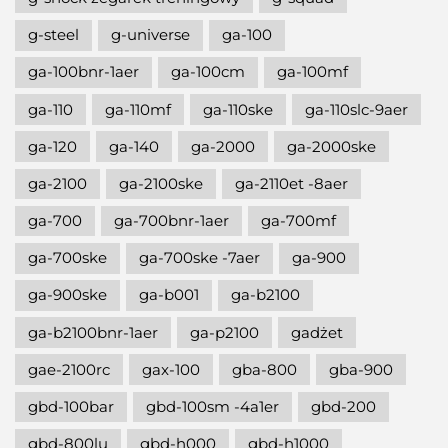
g-steel
g-universe
ga-100
ga-100bnr-1aer
ga-100cm
ga-100mf
ga-110
ga-110mf
ga-110ske
ga-110slc-9aer
ga-120
ga-140
ga-2000
ga-2000ske
ga-2100
ga-2100ske
ga-2110et -8aer
ga-700
ga-700bnr-1aer
ga-700mf
ga-700ske
ga-700ske -7aer
ga-900
ga-900ske
ga-b001
ga-b2100
ga-b2100bnr-1aer
ga-p2100
gadżet
gae-2100rc
gax-100
gba-800
gba-900
gbd-100bar
gbd-100sm -4a1er
gbd-200
gbd-800lu
gbd-h000
gbd-h1000