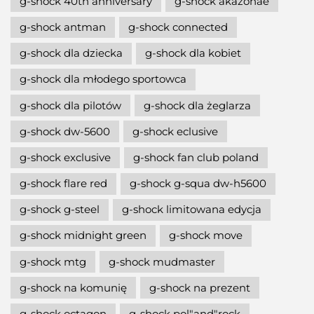
g-shock 40th anniversary
g-shock akazonae
g-shock antman
g-shock connected
g-shock dla dziecka
g-shock dla kobiet
g-shock dla młodego sportowca
g-shock dla pilotów
g-shock dla żeglarza
g-shock dw-5600
g-shock eclusive
g-shock exclusive
g-shock fan club poland
g-shock flare red
g-shock g-squa dw-h5600
g-shock g-steel
g-shock limitowana edycja
g-shock midnight green
g-shock move
g-shock mtg
g-shock mudmaster
g-shock na komunię
g-shock na prezent
g-shock octagon
g-shock pol"and"rock