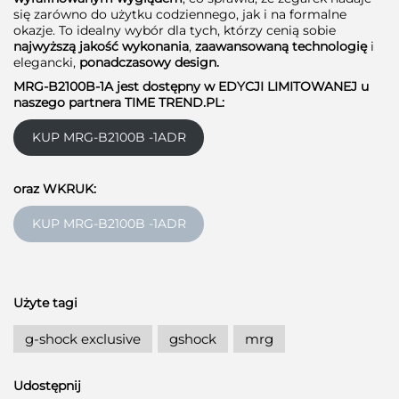
się zarówno do użytku codziennego, jak i na formalne
okazje. To idealny wybór dla tych, którzy cenią sobie
najwyższą jakość wykonania
,
zaawansowaną technologię
i
elegancki,
ponadczasowy design.
MRG-B2100B-1A jest dostępny w EDYCJI LIMITOWANEJ u
naszego partnera TIME TREND.PL:
KUP MRG-B2100B -1ADR
oraz WKRUK:
KUP MRG-B2100B -1ADR
Użyte tagi
g-shock exclusive
gshock
mrg
Udostępnij