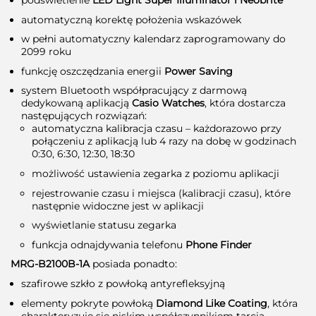
podświetlenie
LED Light Super Illuminator i Neobrite
automatyczną korektę położenia wskazówek
w pełni automatyczny kalendarz zaprogramowany do
2099 roku
funkcję oszczędzania energii
Power Saving
system Bluetooth współpracujący z darmową
dedykowaną aplikacją
Casio Watches
, która dostarcza
następujących rozwiązań:
automatyczna kalibracja czasu – każdorazowo przy
połączeniu z aplikacją lub 4 razy na dobę w godzinach
0:30, 6:30, 12:30, 18:30
możliwość ustawienia zegarka z poziomu aplikacji
rejestrowanie czasu i miejsca (kalibracji czasu), które
następnie widoczne jest w aplikacji
wyświetlanie statusu zegarka
funkcja odnajdywania telefonu
Phone Finder
MRG-B2100B-1A
posiada ponadto:
szafirowe szkło z powłoką antyrefleksyjną
elementy pokryte powłoką
Diamond Like Coating
, która
charakteryzuje się niskim współczynnikiem tarcia,