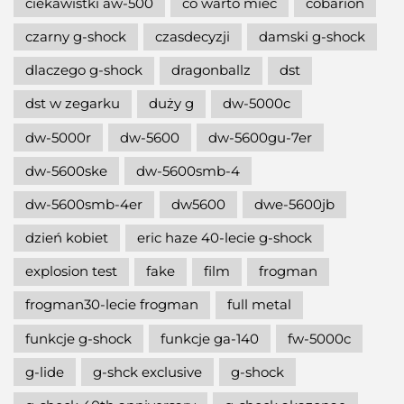
ciekawistki aw-500
co warto mieć
cobarion
czarny g-shock
czasdecyzji
damski g-shock
dlaczego g-shock
dragonballz
dst
dst w zegarku
duży g
dw-5000c
dw-5000r
dw-5600
dw-5600gu-7er
dw-5600ske
dw-5600smb-4
dw-5600smb-4er
dw5600
dwe-5600jb
dzień kobiet
eric haze 40-lecie g-shock
explosion test
fake
film
frogman
frogman30-lecie frogman
full metal
funkcje g-shock
funkcje ga-140
fw-5000c
g-lide
g-shck exclusive
g-shock