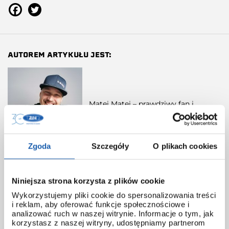
AUTOREM ARTYKUŁU JEST:
Matej Matej – prawdziwy fan i
znawca zegarków G-SHOCK, autor
kanału Matej Matej G-SHOCK na
Youtube
Zgoda
Szczegóły
O plikach cookies
Niniejsza strona korzysta z plików cookie
JAK OCENIASZ TEN ARTYKUŁ?
Wykorzystujemy pliki cookie do spersonalizowania treści
i reklam, aby oferować funkcje społecznościowe i
Wybierz odpowiednią ilość gwiazdek i oceń
analizować ruch w naszej witrynie. Informacje o tym, jak
korzystasz z naszej witryny, udostępniamy partnerom