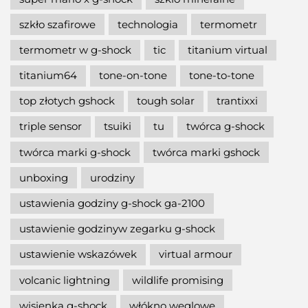
szkło szafirowe
technologia
termometr
termometr w g-shock
tic
titanium virtual
titanium64
tone-on-tone
tone-to-tone
top złotych gshock
tough solar
trantixxi
triple sensor
tsuiki
tu
twórca g-shock
twórca marki g-shock
twórca marki gshock
unboxing
urodziny
ustawienia godziny g-shock ga-2100
ustawienie godzinyw zegarku g-shock
ustawienie wskazówek
virtual armour
volcanic lightning
wildlife promising
wisienka g-shock
włókno węglowe