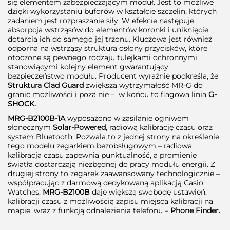
się elementem zabezpieczającym moduł. Jest to możliwe
dzięki wykorzystaniu buforów w kształcie szczelin, których
zadaniem jest rozpraszanie siły. W efekcie następuje
absorpcja wstrząsów do elementów koronki i uniknięcie
dotarcia ich do samego jej trzonu. Kluczowa jest również
odporna na wstrząsy struktura osłony przycisków, które
otoczone są pewnego rodzaju tulejkami ochronnymi,
stanowiącymi kolejny element gwarantujący
bezpieczeństwo modułu. Producent wyraźnie podkreśla, że
Struktura Clad Guard
zwiększa wytrzymałość MR-G do
granic możliwości i poza nie – w końcu to flagowa linia
G-
SHOCK.
MRG-B2100B-1A
wyposażono w zasilanie ogniwem
słonecznym
Solar-Powered
, radiową kalibrację czasu oraz
system Bluetooth. Pozwala to z jednej strony na określenie
tego modelu zegarkiem bezobsługowym – radiowa
kalibracja czasu zapewnia punktualność, a promienie
światła dostarczają niezbędnej do pracy modułu energii. Z
drugiej strony to zegarek zaawansowany technologicznie –
współpracując z darmową dedykowaną aplikacją Casio
Watches,
MRG-B2100B
daje większą swobodę ustawień,
kalibracji czasu z możliwością zapisu miejsca kalibracji na
mapie, wraz z funkcją odnalezienia telefonu –
Phone Finder.