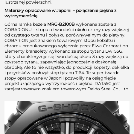
lustrzanej powierzchni.
Materiały opracowane w Japonii – połączenie piękna z
wytrzymałością
Górna ramka bezela
MRG-B2100B
wykonana została z
COBARIONU – stopu o twardości około cztery razy większej
od czystego tytanu i połysku porównywalnym do platyny.
COBARION jest znakiem towarowym stopu kobaltu i
chromu produkowanego wyłącznie przez Eiwa Corporation.
Elementy bransolety wykonano ze stopu tytanu DAT55G,
który charakteryzuje się twardością około 3 razy większą od
czystego tytanu, zapewniając jednocześnie doskonałą
obróbkę. Ale to nie wszystko, do produkcji koperty, dekielka
i przycisków posłużył stop tytanu Ti64. Te super twarde
stopy opracowane w Japonii pozwoliły na osiągnięcie
projektu łączącego wytrzymałość i piękno. DAT55G jest
zarejestrowanym znakiem towarowym Daido Steel Co., Ltd.