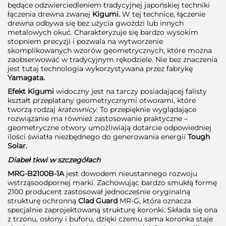
będące odzwierciedleniem tradycyjnej japońskiej techniki
łączenia drewna zwanej
Kigumi.
W tej technice, łączenie
drewna odbywa się bez użycia gwoździ lub innych
metalowych okuć. Charakteryzuje się bardzo wysokim
stopniem precyzji i pozwala na wytworzenie
skomplikowanych wzorów geometrycznych, które można
zaobserwować w tradycyjnym rękodziele. Nie bez znaczenia
jest tutaj technologia wykorzystywana przez fabrykę
Yamagata.
Efekt Kigumi
widoczny jest na tarczy posiadającej falisty
kształt przeplatany geometrycznymi otworami, które
tworzą rodzaj
kratownicy
. To przepięknie wyglądające
rozwiązanie ma również zastosowanie praktyczne –
geometryczne otwory umożliwiają dotarcie odpowiedniej
ilości światła niezbędnego do generowania energii
Tough
Solar.
Diabeł tkwi w szczegółach
MRG-B2100B-1A
jest dowodem nieustannego rozwoju
wstrząsoodpornej marki. Zachowując bardzo smukłą formę
2100 producent zastosował jednocześnie oryginalną
strukturę ochronną
Clad Guard
MR-G, która oznacza
specjalnie zaprojektowaną strukturę koronki. Składa się ona
z trzonu, osłony i buforu, dzięki czemu sama koronka staje