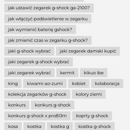
jak ustawić zegarek g-shock ga-2100?
jak włączyć podświetlenie w zegarku
jak wymienić baterię gshock?
jak zmienić czas w zegarku g-shock?
jaki g-shock wybrać
jaki zegarek damski kupić
jaki zegarek g-shock wybrać
jaki zegarek wybrać
kermit
kikuo ibe
king
kiwami-ao-zumi
kobiet
kolaboracja
kolekcja zegarków g-shock
kolory ziemi
konkurs
konkurs g-shock
konkurs g-shock x pro8l3m
koprty g-shock
kosa
kostka
kostka g
kostka g-shock