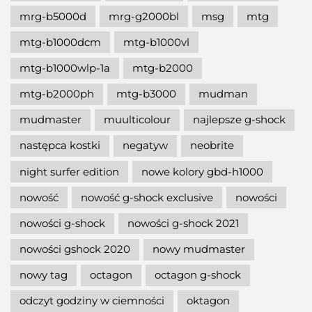
mrg-b5000d
mrg-g2000bl
msg
mtg
mtg-b1000dcm
mtg-b1000vl
mtg-b1000wlp-1a
mtg-b2000
mtg-b2000ph
mtg-b3000
mudman
mudmaster
muulticolour
najlepsze g-shock
następca kostki
negatyw
neobrite
night surfer edition
nowe kolory gbd-h1000
nowość
nowość g-shock exclusive
nowości
nowości g-shock
nowości g-shock 2021
nowości gshock 2020
nowy mudmaster
nowy tag
octagon
octagon g-shock
odczyt godziny w ciemności
oktagon