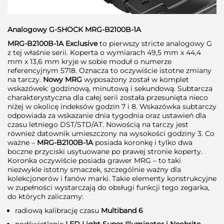
Analogowy G-SHOCK MRG-B2100B-1A
MRG-B2100B-1A Exclusive
to pierwszy stricte analogowy G
z tej właśnie serii. Koperta o wymiarach 49,5 mm x 44,4
mm x 13,6 mm kryje w sobie moduł o numerze
referencyjnym 5718. Oznacza to oczywiście istotne zmiany
na tarczy.
Nowy MRG
wyposażony został w komplet
wskazówek: godzinową, minutową i sekundową. Subtarcza
charakterystyczna dla całej serii została przesunięta nieco
niżej w okolicę indeksów godzin 7 i 8. Wskazówka subtarczy
odpowiada za wskazanie dnia tygodnia oraz ustawień dla
czasu letniego DST/STD/AT. Nowością na tarczy jest
również datownik umieszczony na wysokości godziny 3. Co
ważne –
MRG-B2100B-1A
posiada koronkę i tylko dwa
boczne przyciski usytuowane po prawej stronie koperty.
Koronka oczywiście posiada grawer MRG – to taki
niezwykle istotny smaczek, szczególnie ważny dla
kolekcjonerów i fanów marki. Takie elementy konstrukcyjne
w zupełności wystarczają do obsługi funkcji tego zegarka,
do których zaliczamy:
radiową kalibrację czasu
Multiband 6