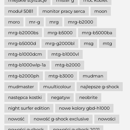
miejskie stylizacje
mister g
moc kobiet
moduł 5081
monitor pracy serca
moon
moro
mr-g
mrg
mrg-b2000
mrg-b2000bs
mrg-b5000
mrg-b5000ba
mrg-b5000d
mrg-g2000bl
msg
mtg
mtg-b1000dcm
mtg-b1000vl
mtg-b1000wlp-1a
mtg-b2000
mtg-b2000ph
mtg-b3000
mudman
mudmaster
muulticolour
najlepsze g-shock
następca kostki
negatyw
neobrite
night surfer edition
nowe kolory gbd-h1000
nowość
nowość g-shock exclusive
nowości
nowości g-shock
nowości g-shock 2021