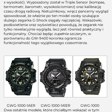
x wysokość). Wyposażony został w Triple Sensor (kompas,
termometr, barometr, wysokościomierz) oraz kalibrację
czasu drogą radiową. Nietuzinkowy, wręcz pancerny wygląd
spowodował, że właśnie po ten model osoby szukające
dużego zegarka G-Shock sięgały najczęściej. Wskazówki,
podświetlenie oraz wyświetlacz powodują, że zegarek nie
tylko rewelacyjnie wygląda, lecz jest również praktyczny i
funkcjonalny. Chociaż będąc zupełnie szczerym, w
porównaniu do GW-9400 koronka ogranicza
funkcjonalność tego wyjątkowego czasomierza.
GWG-1000-1AER
GWG-1000-1A1ER
GWG-1000
Dwa ostatnie modele, które chciałbym wskazać w tym