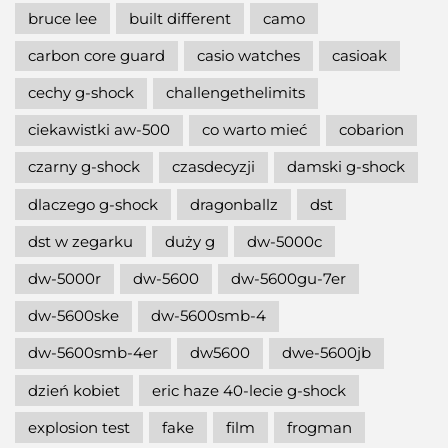
bruce lee
built different
camo
carbon core guard
casio watches
casioak
cechy g-shock
challengethelimits
ciekawistki aw-500
co warto mieć
cobarion
czarny g-shock
czasdecyzji
damski g-shock
dlaczego g-shock
dragonballz
dst
dst w zegarku
duży g
dw-5000c
dw-5000r
dw-5600
dw-5600gu-7er
dw-5600ske
dw-5600smb-4
dw-5600smb-4er
dw5600
dwe-5600jb
dzień kobiet
eric haze 40-lecie g-shock
explosion test
fake
film
frogman