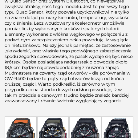
w Quad Sensor oraz System Bluetooth, co niewątpliwie
zwiększa atrakcyjność tego modelu. Jest to pierwszy tego
typu Quad Sensor, który pozwala użytkownikowi nie tylko
na znane dotąd pomiary kierunku, temperatury, wysokości
czy ciśnienia. Lecz wbudowany akcelerometr umożliwia
pomiar liczby wykonanych kroków i spalonych kalorii.
Elementy wykonane z włókna węglowego w połączeniu z
podwójnym zabezpieczeniem dekla powodują, iż wygląda
on nietuzinkowo. Należy jednak pamiętać, że zastosowanie
„skrzydełek”, oraz właśnie tego podwójnego zabezpieczenia
spodu zegarka spowodowało, że pasek wydaje się być nieco
krótszy. Osoba posiadająca nadgarstek o obwodzie około
18,5 cm będzie najprawdopodobniej zmuszona zapiąć
Mudmastera na czwarty rząd otworów – dla porównania w
GW-9400 będzie to piąty rząd otworów licząc od końca
dłuższej części. Warto podkreślić, iż zarówno w tym
przypadku cena standardowych odsłon powoduje, iż w
takim przedziale cenowym trudno będzie znaleźć bardziej
zaawansowany i równie świetnie wyglądający zegarek.