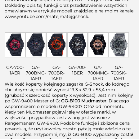
Dokładny opis tej funkcji oraz przedstawienie wszystkich
omawianym w artykule modeli znajdziecie na moim kanale
www.youtube.com/matejmatejgshock.
GA-700-
GA-
GA-
GA-700-
GA-
GA-
1AER
700BMC-
700BR-
1BER
700MMC-
700SK-
1AER
1AER
1AER
1AER
Wielkość koperty kolejnego zegarka G-Shock, do którego
chciałbym się odnieść wynosi 19,3 x 52,9 x 55,4 mm
(grubość x szerokość koperty x wysokość). Jest nim kolejny
po GW-9400 Master of G:
GG-B100 Mudmaster
. Dlaczego
wspomniałem o modelu GW-9400? Otóż od momentu
kiedy ten Mudmaster pojawił się w ofercie marki, w
większości przypadków zestawiany jest właśnie z
Rangemanem GW-9400. Podobne funkcje i zbliżona cena
powodują, że użytkownicy często pytają mnie właśnie o te
dwa modele. Przypomnijmy, iż GG-B100 wyposażony został