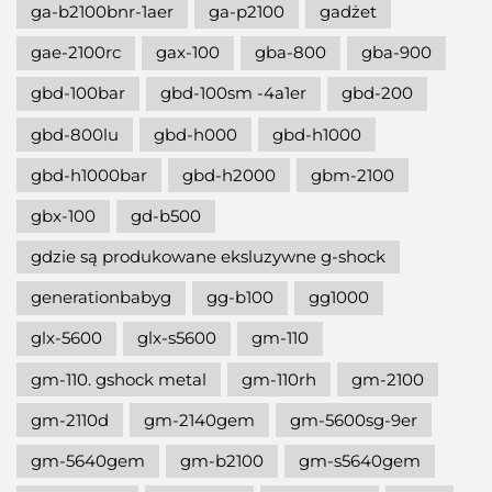
ga-b2100bnr-1aer
ga-p2100
gadżet
gae-2100rc
gax-100
gba-800
gba-900
gbd-100bar
gbd-100sm -4a1er
gbd-200
gbd-800lu
gbd-h000
gbd-h1000
gbd-h1000bar
gbd-h2000
gbm-2100
gbx-100
gd-b500
gdzie są produkowane eksluzywne g-shock
generationbabyg
gg-b100
gg1000
glx-5600
glx-s5600
gm-110
gm-110. gshock metal
gm-110rh
gm-2100
gm-2110d
gm-2140gem
gm-5600sg-9er
gm-5640gem
gm-b2100
gm-s5640gem