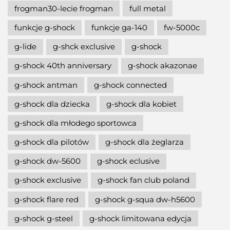
frogman30-lecie frogman
full metal
funkcje g-shock
funkcje ga-140
fw-5000c
g-lide
g-shck exclusive
g-shock
g-shock 40th anniversary
g-shock akazonae
g-shock antman
g-shock connected
g-shock dla dziecka
g-shock dla kobiet
g-shock dla młodego sportowca
g-shock dla pilotów
g-shock dla żeglarza
g-shock dw-5600
g-shock eclusive
g-shock exclusive
g-shock fan club poland
g-shock flare red
g-shock g-squa dw-h5600
g-shock g-steel
g-shock limitowana edycja