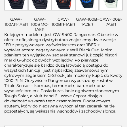
GAW-
GAW-
GAW-
GAW-100B-
GAW-100B-
100AR-1AER
100BMC-
100BR-1AER
1A2ER
7AER
1AER
Kolejnym modelem jest
GW-9400 Rangeman
. Obecnie w
ofercie oficjalnego dystrybutora znajdziemy dwie wersje –
1ER z pozytywowym wyświetlaczem oraz 1BER z
wyświetlaczem negatywowym z serii Black Out. Moim
zdaniem ten wyjątkowy zegarek stanowi już część historii
marki G-Shock z dwóch względów. Po pierwsze
charakteryzuje się bardzo dużą łatwością dostępu do
wszystkich funkcji i jest najbardziej zaawansowanym
cyfrowym zegarkiem G-Shock jaki możemy kupić do kwoty
1000 PLN. Oczywiście Rangeman wyposażony został w
Triple Sensor – kompas, termometr, barometr oraz
wysokościomierz. Posiada zasilanie ogniwem słonecznym
Tough Solar, a Multiband 6 i Wave Ceptor dbają o
dokładność wskazań tego czasomierza. Dodatkowym
atutem, który do niedawna wyróżniał ten zegarek na tle
pozostałych, są wskazania wschodów i zachodów słońca.