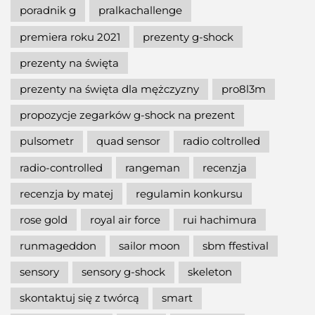
poradnik g
pralkachallenge
premiera roku 2021
prezenty g-shock
prezenty na święta
prezenty na święta dla mężczyzny
pro8l3m
propozycje zegarków g-shock na prezent
pulsometr
quad sensor
radio coltrolled
radio-controlled
rangeman
recenzja
recenzja by matej
regulamin konkursu
rose gold
royal air force
rui hachimura
runmageddon
sailor moon
sbm ffestival
sensory
sensory g-shock
skeleton
skontaktuj się z twórcą
smart