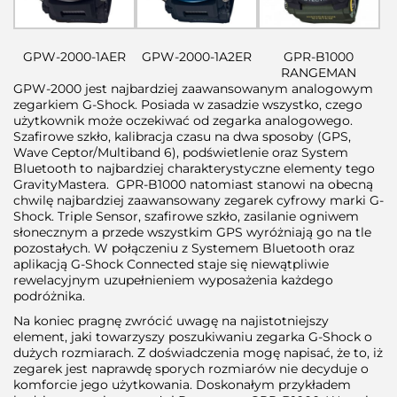
GPW-2000-1AER
GPW-2000-1A2ER
GPR-B1000
RANGEMAN
GPW-2000 jest najbardziej zaawansowanym analogowym
zegarkiem G-Shock. Posiada w zasadzie wszystko, czego
użytkownik może oczekiwać od zegarka analogowego.
Szafirowe szkło, kalibracja czasu na dwa sposoby (GPS,
Wave Ceptor/Multiband 6), podświetlenie oraz System
Bluetooth to najbardziej charakterystyczne elementy tego
GravityMastera. GPR-B1000 natomiast stanowi na obecną
chwilę najbardziej zaawansowany zegarek cyfrowy marki G-
Shock. Triple Sensor, szafirowe szkło, zasilanie ogniwem
słonecznym a przede wszystkim GPS wyróżniają go na tle
pozostałych. W połączeniu z Systemem Bluetooth oraz
aplikacją G-Shock Connected staje się niewątpliwie
rewelacyjnym uzupełnieniem wyposażenia każdego
podróżnika.
Na koniec pragnę zwrócić uwagę na najistotniejszy
element, jaki towarzyszy poszukiwaniu zegarka G-Shock o
dużych rozmiarach. Z doświadczenia mogę napisać, że to, iż
zegarek jest naprawdę sporych rozmiarów nie decyduje o
komforcie jego użytkowania. Doskonałym przykładem