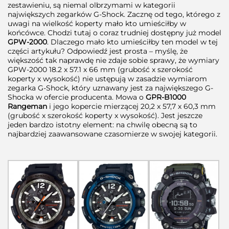
zestawieniu, są niemal olbrzymami w kategorii
największych zegarków G-Shock. Zacznę od tego, którego z
uwagi na wielkość koperty mało kto umieściłby w
końcówce. Chodzi tutaj o coraz trudniej dostępny już model
GPW-2000
. Dlaczego mało kto umieściłby ten model w tej
części artykułu? Odpowiedź jest prosta – myślę, że
większość tak naprawdę nie zdaje sobie sprawy, że wymiary
GPW-2000 18.2 x 57.1 x 66 mm (grubość x szerokość
koperty x wysokość) nie ustępują w zasadzie wymiarom
zegarka G-Shock, który uznawany jest za największego G-
Shocka w ofercie producenta. Mowa o
GPR-B1000
Rangeman
i jego kopercie mierzącej 20,2 x 57,7 x 60,3 mm
(grubość x szerokość koperty x wysokość). Jest jeszcze
jeden bardzo istotny element: na chwilę obecną są to
najbardziej zaawansowane czasomierze w swojej kategorii.