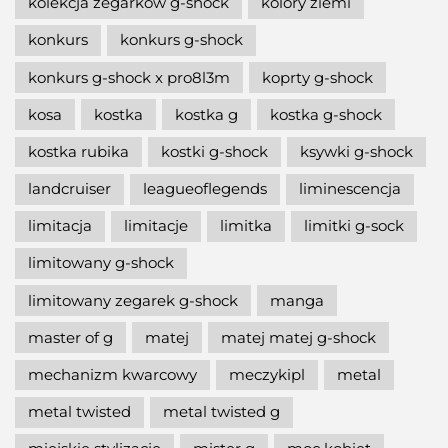
kolekcja zegarków g-shock
kolory ziemi
konkurs
konkurs g-shock
konkurs g-shock x pro8l3m
koprty g-shock
kosa
kostka
kostka g
kostka g-shock
kostka rubika
kostki g-shock
ksywki g-shock
landcruiser
leagueoflegends
liminescencja
limitacja
limitacje
limitka
limitki g-sock
limitowany g-shock
limitowany zegarek g-shock
manga
master of g
matej
matej matej g-shock
mechanizm kwarcowy
meczykipl
metal
metal twisted
metal twisted g