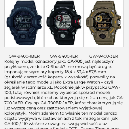
GW-9400-1BER
GW-9400-1ER
GW-9400-3ER
Kolejny model, oznaczony jako
GA-700
jest najlepszym
przykładem, że duże G-Shock?i nie muszą być drogie.
Imponujące wymiary koperty 18,4 x 53,4 x 57,5 mm
(grubość x szerokość koperty x wysokość) pozwoliły na
określanie tego modelu jako Extra Large Watch – czyli
zegarek w rozmiarze XL. Podobnie jak w przypadku GAW-
100, tutaj również możemy wybierać spośród modeli
podstawowych, które charakteryzują się niższą ceną jak GA-
700-1AER. Czy np. GA-700BR-1AER, które charakteryzują się
już wyższą ceną oraz zastosowaniem wyjątkowej
kolorystyki. Moim zdaniem to właśnie ten model bardzo
często wygrywa w zestawieniach z takimi zegarkami jak
GA-100 / 110 właśnie z uwagi na swoją wielkość oraz
zaawansowany stoper z funkcją TGT – Target Time Alarm.