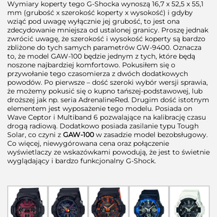
Wymiary koperty tego G-Shocka wynoszą 16,7 x 52,5 x 55,1
mm (grubość x szerokość koperty x wysokość) i gdyby
wziąć pod uwagę wyłącznie jej grubość, to jest ona
zdecydowanie mniejsza od ustalonej granicy. Proszę jednak
zwrócić uwagę, że szerokość i wysokość koperty są bardzo
zbliżone do tych samych parametrów GW-9400. Oznacza
to, że model GAW-100 będzie jednym z tych, które będą
noszone najbardziej komfortowo. Pokusiłem się o
przywołanie tego czasomierza z dwóch dodatkowych
powodów. Po pierwsze – dość szeroki wybór wersji sprawia,
że możemy pokusić się o kupno tańszej-podstawowej, lub
droższej jak np. seria AdrenalineRed. Drugim dość istotnym
elementem jest wyposażenie tego modelu. Posiada on
Wave Ceptor i Multiband 6 pozwalające na kalibrację czasu
drogą radiową. Dodatkowo posiada zasilanie typu Tough
Solar, co czyni z
GAW-100
w zasadzie model bezobsługowy.
Co więcej, niewygórowana cena oraz połączenie
wyświetlaczy ze wskazówkami powodują, że jest to świetnie
wyglądający i bardzo funkcjonalny G-Shock.