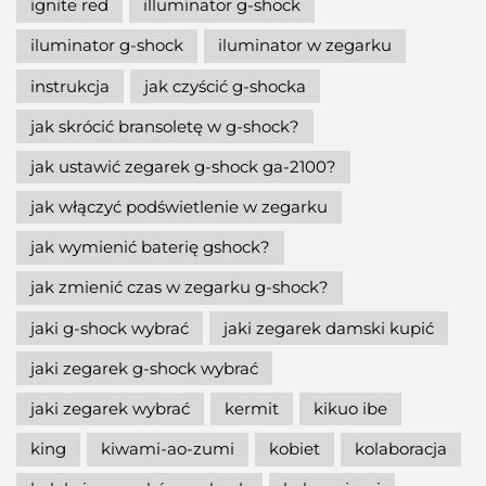
ignite red
illuminator g-shock
iluminator g-shock
iluminator w zegarku
instrukcja
jak czyścić g-shocka
jak skrócić bransoletę w g-shock?
jak ustawić zegarek g-shock ga-2100?
jak włączyć podświetlenie w zegarku
jak wymienić baterię gshock?
jak zmienić czas w zegarku g-shock?
jaki g-shock wybrać
jaki zegarek damski kupić
jaki zegarek g-shock wybrać
jaki zegarek wybrać
kermit
kikuo ibe
king
kiwami-ao-zumi
kobiet
kolaboracja