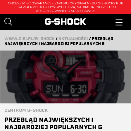
CHCESZ MIEĆ GWARANCJĘ ZAKUPU ORYGINALNEGO G-SHOCK? KUP
ZEGAREK PROSTO U DYSTRYBUTORA, NA
TIMETREND.PL
LUB U
AUTORYZOWANEGO SPRZEDAWCY.
WWW.ZIBI.PL/G-SHOCK
/
AKTUALNOŚCI
/
PRZEGLĄD
NAJWIĘKSZYCH I NAJBARDZIEJ POPULARNYCH G
CENTRUM G-SHOCK
PRZEGLĄD NAJWIĘKSZYCH I
NAJBARDZIEJ POPULARNYCH G