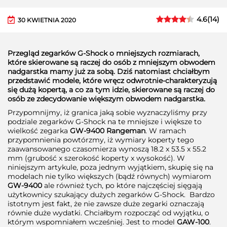
4.6
(
14
)
30 KWIETNIA 2020
Przegląd zegarków G-Shock o mniejszych rozmiarach,
które skierowane są raczej do osób z mniejszym obwodem
nadgarstka mamy już za sobą. Dziś natomiast chciałbym
przedstawić modele, które wręcz odwrotnie-charakteryzują
się dużą kopertą, a co za tym idzie, skierowane są raczej do
osób ze zdecydowanie większym obwodem nadgarstka.
Przypomnijmy, iż granica jaką sobie wyznaczyliśmy przy
podziale zegarków G-Shock na te mniejsze i większe to
wielkość zegarka
GW-9400 Rangeman
. W ramach
przypomnienia powtórzmy, iż wymiary koperty tego
zaawansowanego czasomierza wynoszą 18.2 x 53.5 x 55.2
mm (grubość x szerokość koperty x wysokość). W
niniejszym artykule, poza jednym wyjątkiem, skupię się na
modelach nie tylko większych (bądź równych) wymiarom
GW-9400
ale również tych, po które najczęściej sięgają
użytkownicy szukający dużych zegarków G-Shock. Bardzo
istotnym jest fakt, że nie zawsze duże zegarki oznaczają
równie duże wydatki. Chciałbym rozpocząć od wyjątku, o
którym wspomniałem wcześniej. Jest to model
GAW-100
.