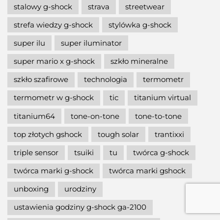
stalowy g-shock
strava
streetwear
strefa wiedzy g-shock
stylówka g-shock
super ilu
super iluminator
super mario x g-shock
szkło mineralne
szkło szafirowe
technologia
termometr
termometr w g-shock
tic
titanium virtual
titanium64
tone-on-tone
tone-to-tone
top złotych gshock
tough solar
trantixxi
triple sensor
tsuiki
tu
twórca g-shock
twórca marki g-shock
twórca marki gshock
unboxing
urodziny
ustawienia godziny g-shock ga-2100