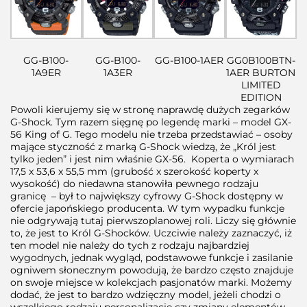
GG-B100-
GG-B100-
GG-B100-1AER
GG0B100BTN-
1A9ER
1A3ER
1AER BURTON
LIMITED
EDITION
Powoli kierujemy się w stronę naprawdę dużych zegarków
G-Shock. Tym razem sięgnę po legendę marki – model GX-
56 King of G. Tego modelu nie trzeba przedstawiać – osoby
mające styczność z marką G-Shock wiedzą, że „Król jest
tylko jeden” i jest nim właśnie GX-56. Koperta o wymiarach
17,5 x 53,6 x 55,5 mm (grubość x szerokość koperty x
wysokość) do niedawna stanowiła pewnego rodzaju
granicę – był to największy cyfrowy G-Shock dostępny w
ofercie japońskiego producenta. W tym wypadku funkcje
nie odgrywają tutaj pierwszoplanowej roli. Liczy się głównie
to, że jest to Król G-Shocków. Uczciwie należy zaznaczyć, iż
ten model nie należy do tych z rodzaju najbardziej
wygodnych, jednak wygląd, podstawowe funkcje i zasilanie
ogniwem słonecznym powodują, że bardzo często znajduje
on swoje miejsce w kolekcjach pasjonatów marki. Możemy
dodać, że jest to bardzo wdzięczny model, jeżeli chodzi o