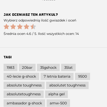
JAK OCENIASZ TEN ARTYKUŁ?
Wybierz odpowiednią ilość gwiazdek i oceń
Średnia ocen
4.6
/ 5. Ilość wszystkich ocen:
14
TAGI
1983
20bar
35gshock
35lat
40-lecie g-shock
7 letnia bateria
9500
absolute toughness
absolutet toughness
absolutetoughness
alpha gel
ambasador g-shock
amw-500