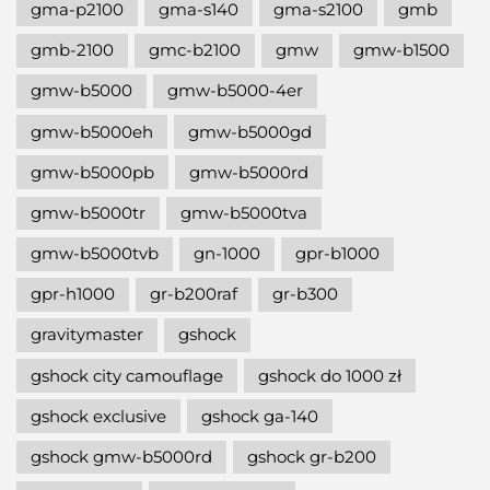
gma-p2100
gma-s140
gma-s2100
gmb
gmb-2100
gmc-b2100
gmw
gmw-b1500
gmw-b5000
gmw-b5000-4er
gmw-b5000eh
gmw-b5000gd
gmw-b5000pb
gmw-b5000rd
gmw-b5000tr
gmw-b5000tva
gmw-b5000tvb
gn-1000
gpr-b1000
gpr-h1000
gr-b200raf
gr-b300
gravitymaster
gshock
gshock city camouflage
gshock do 1000 zł
gshock exclusive
gshock ga-140
gshock gmw-b5000rd
gshock gr-b200