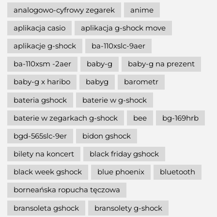
analogowo-cyfrowy zegarek
anime
aplikacja casio
aplikacja g-shock move
aplikacje g-shock
ba-110xslc-9aer
ba-110xsm -2aer
baby-g
baby-g na prezent
baby-g x haribo
babyg
barometr
bateria gshock
baterie w g-shock
baterie w zegarkach g-shock
bee
bg-169hrb
bgd-565slc-9er
bidon gshock
bilety na koncert
black friday gshock
black week gshock
blue phoenix
bluetooth
borneańska ropucha tęczowa
bransoleta gshock
bransolety g-shock