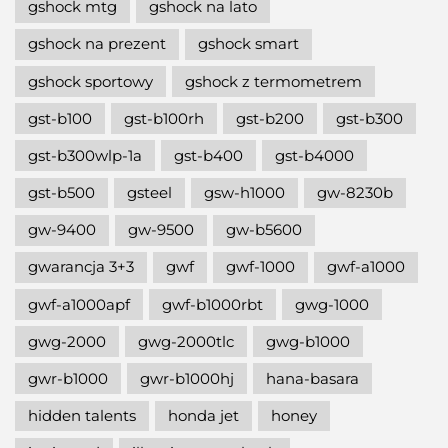
gshock mtg
gshock na lato
gshock na prezent
gshock smart
gshock sportowy
gshock z termometrem
gst-b100
gst-b100rh
gst-b200
gst-b300
gst-b300wlp-1a
gst-b400
gst-b4000
gst-b500
gsteel
gsw-h1000
gw-8230b
gw-9400
gw-9500
gw-b5600
gwarancja 3+3
gwf
gwf-1000
gwf-a1000
gwf-a1000apf
gwf-b1000rbt
gwg-1000
gwg-2000
gwg-2000tlc
gwg-b1000
gwr-b1000
gwr-b1000hj
hana-basara
hidden talents
honda jet
honey