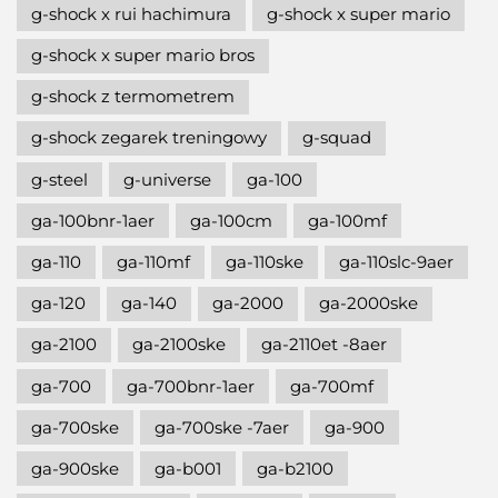
g-shock x rui hachimura
g-shock x super mario
g-shock x super mario bros
g-shock z termometrem
g-shock zegarek treningowy
g-squad
g-steel
g-universe
ga-100
ga-100bnr-1aer
ga-100cm
ga-100mf
ga-110
ga-110mf
ga-110ske
ga-110slc-9aer
ga-120
ga-140
ga-2000
ga-2000ske
ga-2100
ga-2100ske
ga-2110et -8aer
ga-700
ga-700bnr-1aer
ga-700mf
ga-700ske
ga-700ske -7aer
ga-900
ga-900ske
ga-b001
ga-b2100