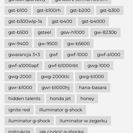
gst-b100
gst-b100rh
gst-b200
gst-b300
gst-b300wlp-1a
gst-b400
gst-b4000
gst-b500
gsteel
gsw-h1000
gw-8230b
gw-9400
gw-9500
gw-b5600
gwarancja 3+3
gwf
gwf-1000
gwf-a1000
gwf-a1000apf
gwf-b1000rbt
gwg-1000
gwg-2000
gwg-2000tlc
gwg-b1000
gwr-b1000
gwr-b1000hj
hana-basara
hidden talents
honda jet
honey
ignite red
illuminator g-shock
iluminator g-shock
iluminator w zegarku
instrukcja
jak czyścić g-shocka