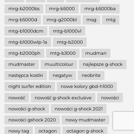
mrg-b2000bs
mrg-b5000
mrg-b5000ba
mrg-b5000d
mrg-g2000bl
msg
mtg
mtg-b1000dcm
mtg-b1000vl
mtg-b1000wlp-1a
mtg-b2000
mtg-b2000ph
mtg-b3000
mudman
mudmaster
muulticolour
najlepsze g-shock
następca kostki
negatyw
neobrite
night surfer edition
nowe kolory gbd-h1000
nowość
nowość g-shock exclusive
nowości
nowości g-shock
nowości g-shock 2021
nowości gshock 2020
nowy mudmaster
nowy tag
octagon
octagon g-shock