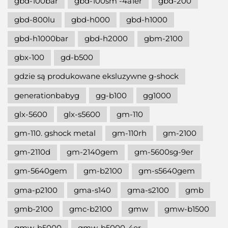
gbd-100bar
gbd-100sm -4a1er
gbd-200
gbd-800lu
gbd-h000
gbd-h1000
gbd-h1000bar
gbd-h2000
gbm-2100
gbx-100
gd-b500
gdzie są produkowane eksluzywne g-shock
generationbabyg
gg-b100
gg1000
glx-5600
glx-s5600
gm-110
gm-110. gshock metal
gm-110rh
gm-2100
gm-2110d
gm-2140gem
gm-5600sg-9er
gm-5640gem
gm-b2100
gm-s5640gem
gma-p2100
gma-s140
gma-s2100
gmb
gmb-2100
gmc-b2100
gmw
gmw-b1500
gmw-b5000
gmw-b5000-4er