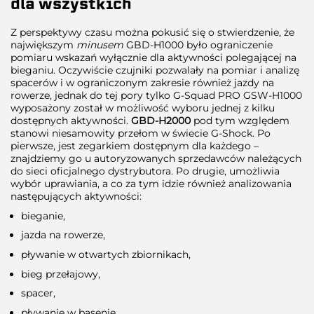
dla wszystkich
Z perspektywy czasu można pokusić się o stwierdzenie, że
największym
minusem
GBD-H1000 było ograniczenie
pomiaru wskazań wyłącznie dla aktywności polegającej na
bieganiu. Oczywiście czujniki pozwalały na pomiar i analizę
spacerów i w ograniczonym zakresie również jazdy na
rowerze, jednak do tej pory tylko G-Squad PRO GSW-H1000
wyposażony został w możliwość wyboru jednej z kilku
dostępnych aktywności.
GBD-H2000
pod tym względem
stanowi niesamowity przełom w świecie G-Shock. Po
pierwsze, jest zegarkiem dostępnym dla każdego –
znajdziemy go u autoryzowanych sprzedawców należących
do sieci oficjalnego dystrybutora. Po drugie, umożliwia
wybór uprawiania, a co za tym idzie również analizowania
następujących aktywności:
bieganie,
jazda na rowerze,
pływanie w otwartych zbiornikach,
bieg przełajowy,
spacer,
pływanie w basenie,