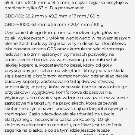
59,6 mm x 52,6 mm x 19,4 mm, a ciężar zegarka oscyluje w
granicach tylko 63 g. Dla porównania:
GBD-100: 58,2 mm x 49,3 mm x 17 mm / 69 g
GBD-H1000: 63 mm x 55 mm x 20,4 mm / 101 g.
Uzyskanie takiego kompromisu możliwe było głównie
dzięki wykorzystaniu włókna węglowego w najważniejszych
elementach budowy zegarka, w tym dekielka. Dodatkowo
wbudowana antena GPS oraz akumulator wielokrotnego
ładowania o zmniejszonych wymiarach pozwoliły na
umieszczenie bardzo zaawansowanego modułu w tak
lekkiej kopercie. Pozostawiono bezel, który od góry
przykręcony jest czterema wkrętami, który jednak składa
się z bardziej
okrojonych
komponentów, odsłaniając detale
budowy koperty. Zastosowano tutaj dwuwarstwową
konstrukcję koperty, która zapewnia bardzo łatwą obsługę
przycisków i wyjątkowo komfortowe dopasowanie.
Wykorzystano również sprawdzone rozwiązanie w zakresie
zastosowania tekstury na przyciskach, która zapewnia
skuteczne użycie nawet podczas najbardziej intensywnych
treningów. Casio zdecydowało się również na użycie
elastycznego mocowania paska do koperty. Dzięki
złożonym elementom montażu, możliwe jest rozłożenie
zegarka na płasko, a co za tym idzie jeszcze lepsze