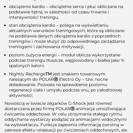
obciążenie kardio – obciążenie serca i płuc obliczane na
podstawie tętna, w zależności od czasu trwania i
intensywności treningu,
stan obciążenia kardio – polega na wyświetlaniu
aktualnych warunków treningowych, które są obliczane
na podstawie danych obciążenia kardio z poprzednich
treningów i może służyć do odpowiedniego zarządzania
treningami i zachowania motywacji,
poziom zużycia energii – moduł oblicza wykorzystane
podczas treningu tłuszcze, węglowodany i białka jako %
spalonych kalorii.
Nightly Recharge
TM
jest znakiem towarowym
należącym do POLAR
Ⓡ
Electro Oy – tzw. nocne
doładowanie. Pozwala na sprawdzenie poziomu
regeneracji ciała i umysłu podczas snu, po całodniowej
aktywności.
Nowością w świecie zegarków G-Shock jest również
dostarczana przez firmę POLAR
Ⓡ
animacja umożliwiająca
ćwiczenia oddechowe. W celu utrzymania stałego rytmu
oddychania wystarczy podążać za animacjami widocznymi
na wyświetlaczu. Funkcja zapewnia informację zwrotną w
zakresie efektu relaksacji po ćwiczeniach oddechowych, ale