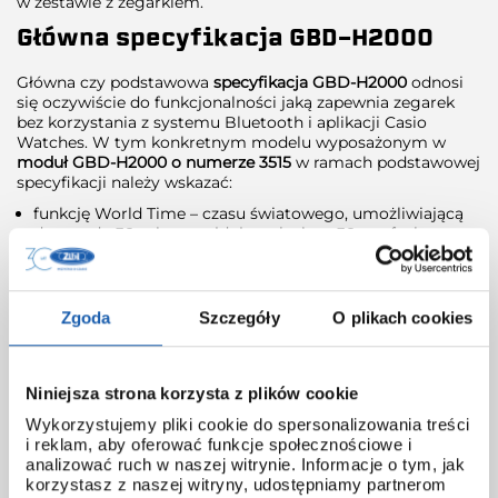
w zestawie z zegarkiem.
Główna specyfikacja GBD-H2000
Główna czy podstawowa
specyfikacja GBD-H2000
odnosi
się oczywiście do funkcjonalności jaką zapewnia zegarek
bez korzystania z systemu Bluetooth i aplikacji Casio
Watches. W tym konkretnym modelu wyposażonym w
moduł GBD-H2000 o numerze 3515
w ramach podstawowej
specyfikacji należy wskazać:
funkcję World Time – czasu światowego, umożliwiającą
dostęp do 38 miast znajdujących się w 38 strefach
czasowych,
Moon data – wiek księżyca dla określonej daty,
godziny wschodu i zachodu słońca dla określonej daty,
Zgoda
Szczegóły
O plikach cookies
stoper – umożliwiający pomiar czasu w zakresie do
prawie 100 h, z dokładnością do 1 sekundy,
Niniejsza strona korzysta z plików cookie
timer – działający w zakresie 60 minut z możliwością
ustawienia co 1 sekundę,
Wykorzystujemy pliki cookie do spersonalizowania treści
i reklam, aby oferować funkcje społecznościowe i
4 alarmy – każdy z funkcją śpiocha oraz tzw. smart alarm
analizować ruch w naszej witrynie. Informacje o tym, jak
(z funkcją śpiocha): według instrukcji obsługi Inteligentny
korzystasz z naszej witryny, udostępniamy partnerom
alarm wykorzystuje akcelerometr i czujnik tętna zegarka