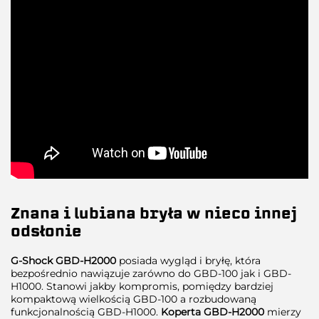
Znana i lubiana bryła w nieco innej
odsłonie
G-Shock GBD-H2000
posiada wygląd i bryłę, która
bezpośrednio nawiązuje zarówno do GBD-100 jak i GBD-
H1000. Stanowi jakby kompromis, pomiędzy bardziej
kompaktową wielkością GBD-100 a rozbudowaną
funkcjonalnością GBD-H1000.
Koperta GBD-H2000
mierzy