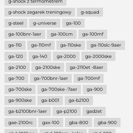
g-shock z termometrem
g-shock zegarek treningowy
g-squad
g-steel
g-universe
ga-100
ga-100bnr-1aer
ga-100cm
ga-100mf
ga-110
ga-110mf
ga-110ske
ga-110slc-9aer
ga-120
ga-140
ga-2000
ga-2000ske
ga-2100
ga-2100ske
ga-2110et -8aer
ga-700
ga-700bnr-1aer
ga-700mf
ga-700ske
ga-700ske -7aer
ga-900
ga-900ske
ga-b001
ga-b2100
ga-b2100bnr-1aer
ga-p2100
gadżet
gae-2100rc
gax-100
gba-800
gba-900