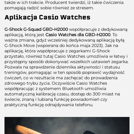
także w ich trakcie. Producent twierdzi, iż takie ćwiczenia
pomagają radzić sobie również ze stresem.
Aplikacja
Casio Watches
G-Shock G-Squad GBD-H2000
współpracuje z dedykowaną
aplikacją, którą jest
Casio Watches dla GBD-H2000
. To
ważna zmiana, gdyż wcześniej dedykowaną aplikacją byłą
G-Shock Move (wspierana do końca maja 2023). Jak na
aplikację, która współpracuje z zegarkami G-Shock
przystało, również tutaj Casio Watches umożliwia w łatwy i
przystępny sposób dokonywać wszelkich ustawień zegarka.
Pozwala na sprawdzenie dziennika aktywności i statusu
treningów, pomagając w ten sposób poprawić wydajność
ćwiczeń, co w rezultacie ma zachęcać do prowadzenia
zdrowego trybu życia. Oczywiście Casio Watches
współpracując z systemem Bluetooth umożliwia
automatyczną kalibrację czasu, dostęp do 300 miast na
świecie, znaną i lubianą funkcję powiadomień czy
praktyczną funkcję odnajdywania telefonu.