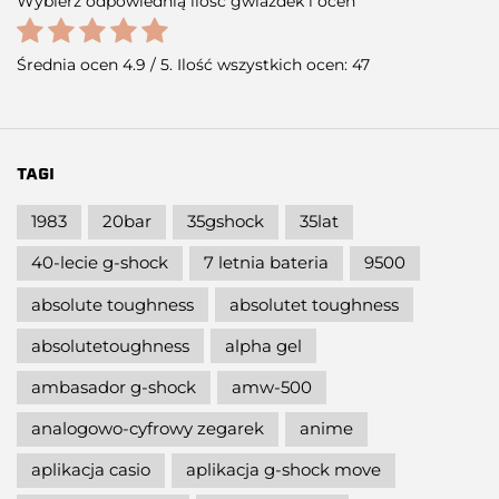
Wybierz odpowiednią ilość gwiazdek i oceń
Średnia ocen
4.9
/ 5. Ilość wszystkich ocen:
47
TAGI
1983
20bar
35gshock
35lat
40-lecie g-shock
7 letnia bateria
9500
absolute toughness
absolutet toughness
absolutetoughness
alpha gel
ambasador g-shock
amw-500
analogowo-cyfrowy zegarek
anime
aplikacja casio
aplikacja g-shock move