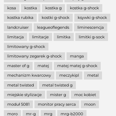
kosa
kostka
kostka g
kostka g-shock
kostka rubika
kostki g-shock
ksywki g-shock
landcruiser
leagueoflegends
liminescencja
limitacja
limitacje
limitka
limitki g-sock
limitowany g-shock
limitowany zegarek g-shock
manga
master of g
matej
matej matej g-shock
mechanizm kwarcowy
meczykipl
metal
metal twisted
metal twisted g
miejskie stylizacje
mister g
moc kobiet
moduł 5081
monitor pracy serca
moon
moro
mr-g
mrg
mrg-b2000