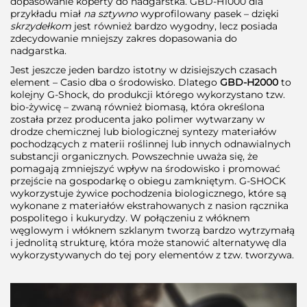
dopasowanie koperty do nadgarstka. GBD-H1000 dla
przykładu miał
na sztywno
wyprofilowany pasek – dzięki
skrzydełkom
jest również bardzo wygodny, lecz posiada
zdecydowanie mniejszy zakres dopasowania do
nadgarstka.
Jest jeszcze jeden bardzo istotny w dzisiejszych czasach
element – Casio dba o środowisko. Dlatego
GBD-H2000
to
kolejny G-Shock, do produkcji którego wykorzystano tzw.
bio-żywicę – zwaną również biomasą, która określona
została przez producenta jako polimer wytwarzany w
drodze chemicznej lub biologicznej syntezy materiałów
pochodzących z materii roślinnej lub innych odnawialnych
substancji organicznych. Powszechnie uważa się, że
pomagają zmniejszyć wpływ na środowisko i promować
przejście na gospodarkę o obiegu zamkniętym. G-SHOCK
wykorzystuje żywice pochodzenia biologicznego, które są
wykonane z materiałów ekstrahowanych z nasion rącznika
pospolitego i kukurydzy. W połączeniu z włóknem
węglowym i włóknem szklanym tworzą bardzo wytrzymałą
i jednolitą strukturę, która może stanowić alternatywę dla
wykorzystywanych do tej pory elementów z tzw. tworzywa.