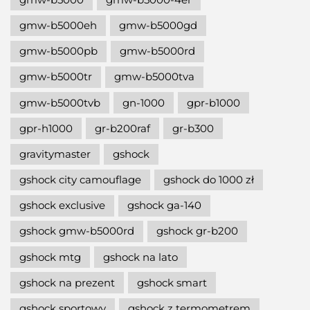
gmw-b5000eh
gmw-b5000gd
gmw-b5000pb
gmw-b5000rd
gmw-b5000tr
gmw-b5000tva
gmw-b5000tvb
gn-1000
gpr-b1000
gpr-h1000
gr-b200raf
gr-b300
gravitymaster
gshock
gshock city camouflage
gshock do 1000 zł
gshock exclusive
gshock ga-140
gshock gmw-b5000rd
gshock gr-b200
gshock mtg
gshock na lato
gshock na prezent
gshock smart
gshock sportowy
gshock z termometrem