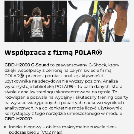
Współpraca z firmą POLAR
Ⓡ
GBD-H2000 G-Squad
to zaawansowany G-Shock, który
dzięki współpracy z cenioną na całym świecie firmą
POLAR
Ⓡ
przenosi pomiar i analizę aktywności
użytkownika na zdecydowanie wyższy poziom. Analiza
wykorzystuje bibliotekę POLAR
®
– to baza danych, która
słynie z analizy treningu skoncentrowana na tętnie. To
rozwiązanie pozwala na wydajny i skuteczny trening oparty
na wysoce wiarygodnych i popartych naukowo wynikach
analitycznych. Na co konkretnie może liczyć użytkownik
korzystający z tego narzędzia umieszczonego w module
GBD-H2000
?:
indeks biegowy – oblicza maksymalne zużycie tlenu
podczas biegu (VO2 max),