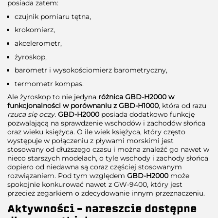
posiada zatem:
czujnik pomiaru tętna,
krokomierz,
akcelerometr,
żyroskop,
barometr i wysokościomierz barometryczny,
termometr kompas.
Ale żyroskop to nie jedyna
różnica GBD-H2000 w
funkcjonalności w porównaniu z GBD-H1000
, która od razu
rzuca się oczy.
GBD-H2000
posiada dodatkowo funkcję
pozwalającą na sprawdzenie wschodów i zachodów słońca
oraz wieku księżyca. O ile wiek księżyca, który często
występuje w połączeniu z pływami morskimi jest
stosowany od dłuższego czasu i można znaleźć go nawet w
nieco starszych modelach, o tyle wschody i zachody słońca
dopiero od niedawna są coraz częściej stosowanym
rozwiązaniem. Pod tym względem
GBD-H2000
może
spokojnie konkurować nawet z GW-9400, który jest
przecież zegarkiem o zdecydowanie innym przeznaczeniu.
Aktywności – nareszcie dostępne