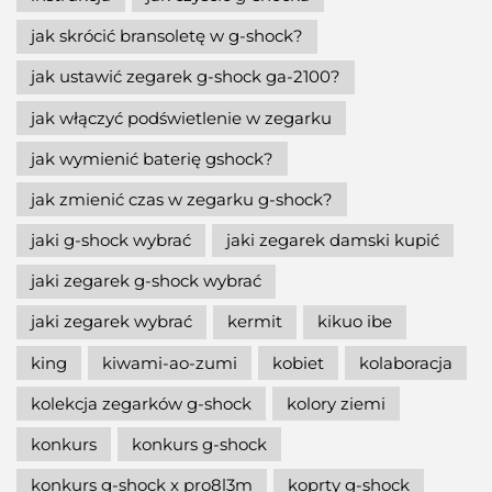
jak skrócić bransoletę w g-shock?
jak ustawić zegarek g-shock ga-2100?
jak włączyć podświetlenie w zegarku
jak wymienić baterię gshock?
jak zmienić czas w zegarku g-shock?
jaki g-shock wybrać
jaki zegarek damski kupić
jaki zegarek g-shock wybrać
jaki zegarek wybrać
kermit
kikuo ibe
king
kiwami-ao-zumi
kobiet
kolaboracja
kolekcja zegarków g-shock
kolory ziemi
konkurs
konkurs g-shock
konkurs g-shock x pro8l3m
koprty g-shock