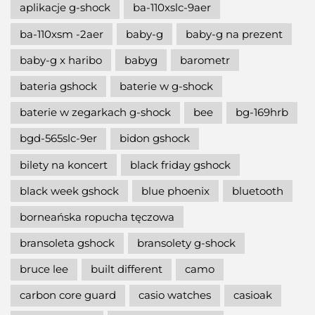
aplikacje g-shock
ba-110xslc-9aer
ba-110xsm -2aer
baby-g
baby-g na prezent
baby-g x haribo
babyg
barometr
bateria gshock
baterie w g-shock
baterie w zegarkach g-shock
bee
bg-169hrb
bgd-565slc-9er
bidon gshock
bilety na koncert
black friday gshock
black week gshock
blue phoenix
bluetooth
borneańska ropucha tęczowa
bransoleta gshock
bransolety g-shock
bruce lee
built different
camo
carbon core guard
casio watches
casioak