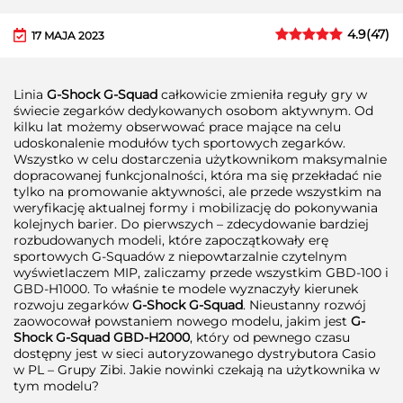
4.9
(
47
)
17 MAJA 2023
Linia
G-Shock G-Squad
całkowicie zmieniła reguły gry w
świecie zegarków dedykowanych osobom aktywnym. Od
kilku lat możemy obserwować prace mające na celu
udoskonalenie modułów tych sportowych zegarków.
Wszystko w celu dostarczenia użytkownikom maksymalnie
dopracowanej funkcjonalności, która ma się przekładać nie
tylko na promowanie aktywności, ale przede wszystkim na
weryfikację aktualnej formy i mobilizację do pokonywania
kolejnych barier. Do pierwszych – zdecydowanie bardziej
rozbudowanych modeli, które zapoczątkowały erę
sportowych G-Squadów z niepowtarzalnie czytelnym
wyświetlaczem MIP, zaliczamy przede wszystkim GBD-100 i
GBD-H1000. To właśnie te modele wyznaczyły kierunek
rozwoju zegarków
G-Shock G-Squad
. Nieustanny rozwój
zaowocował powstaniem nowego modelu, jakim jest
G-
Shock G-Squad GBD-H2000
, który od pewnego czasu
dostępny jest w sieci autoryzowanego dystrybutora Casio
w PL – Grupy Zibi. Jakie nowinki czekają na użytkownika w
tym modelu?