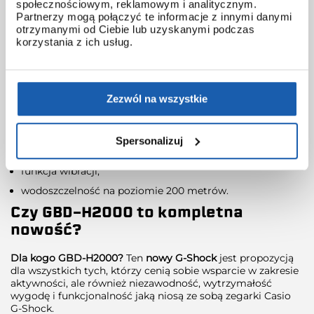
społecznościowym, reklamowym i analitycznym.
do oszacowania stanu snu i powiadamia użytkownika
Partnerzy mogą połączyć te informacje z innymi danymi
sygnałem dźwiękowym lub wibracjami, gdy sen jest lekki
otrzymanymi od Ciebie lub uzyskanymi podczas
w określonym czasie. Na przykład, jeśli alarm ustawiony
korzystania z ich usług.
zostanie na 7:30, a inteligentny okres na 60 minut,
zegarek określi kiedy należy włączyć najbardziej
odpowiedni dla użytkownika, między godziną 6:30 a 7:30.
podświetlenie LED backlight Super Illuminator z funkcją
Zezwól na wszystkie
automatycznego podświetlenia Full Auto LED Light oraz
opcją wyboru czasu podświetlenia: 1,5 lub 5 sekund,
funkcja oszczędzania energii,
Spersonalizuj
wskaźnik poziomu naładowania akumulatora,
funkcja wibracji,
wodoszczelność na poziomie 200 metrów.
Czy GBD-H2000 to kompletna
nowość?
Dla kogo GBD-H2000?
Ten
nowy G-Shock
jest propozycją
dla wszystkich tych, którzy cenią sobie wsparcie w zakresie
aktywności, ale również niezawodność, wytrzymałość
wygodę i funkcjonalność jaką niosą ze sobą zegarki Casio
G-Shock.