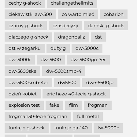
cechy g-shock
challengethelimits
ciekawistki aw-500
co warto mieć
cobarion
czarny g-shock
czasdecyzji
damski g-shock
dlaczego g-shock
dragonballz
dst
dst w zegarku
duży g
dw-5000c
dw-5000r
dw-5600
dw-5600gu-7er
dw-5600ske
dw-5600smb-4
dw-5600smb-4er
dw5600
dwe-5600jb
dzień kobiet
eric haze 40-lecie g-shock
explosion test
fake
film
frogman
frogman30-lecie frogman
full metal
funkcje g-shock
funkcje ga-140
fw-5000c