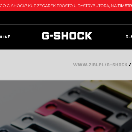
O G-SHOCK? KUP ZEGAREK PROSTO U DYSTRYBUTORA, NA
TIMETR
NLINE
G-
WWW.ZIBI.PL/G-SHOCK