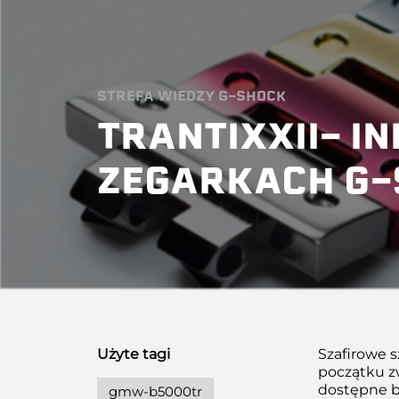
STREFA WIEDZY G-SHOCK
TRANTIXXII- 
ZEGARKACH G
Użyte tagi
Szafirowe 
początku zw
dostępne b
gmw-b5000tr