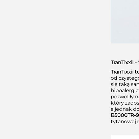
TranTixxii 
TranTixxii 
od czystego
się taką sa
hipoalergi
pozwoliły 
który zaob
a jednak do
B5000TR-9
tytanowej n