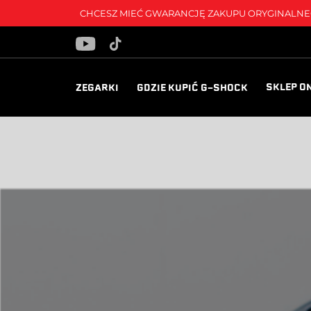
CHCESZ MIEĆ GWARANCJĘ ZAKUPU ORYGINALNEG
SKLEP O
ZEGARKI
GDZIE KUPIĆ G-SHOCK