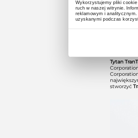
Casio utwo
Wykorzystujemy pliki cookie 
ruch w naszej witrynie. Inf
technologi
reklamowym i analitycznym. 
uzyskanymi podczas korzysta
Najnowsza 
W marcu bi
szóstki –
G
wyglądu, l
TranTixxii
– 
Tytan TranTi
Corporation
Corporation
największym
stworzyć
Tr