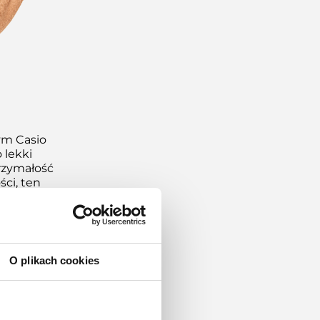
ym Casio
 lekki
rzymałość
ci, ten
emyśle
nolity
t w
e tylko
endom. GMW-
O plikach cookies
nie styl,
esignem. W
i nakładki
ojektów