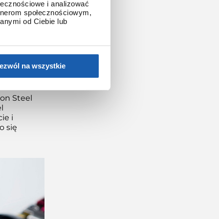
esną
ołecznościowe i analizować
artnerom społecznościowym,
muflaży.
anymi od Ciebie lub
anu
dziesiątki
d względem
ezwól na wszystkie
ytanu
pon Steel
l
ie i
o się