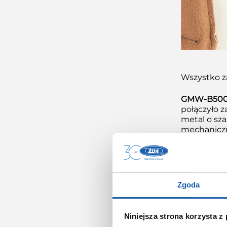
Wszystko z
GMW-B500
połączyło z
metal o sz
mechaniczna
pierwiaste
lotniczym,
projekt st
dalszych o
stawia na 
Zgoda
B5000TCM-1
w którym e
tych modela
Niniejsza strona korzysta z
kopert pok