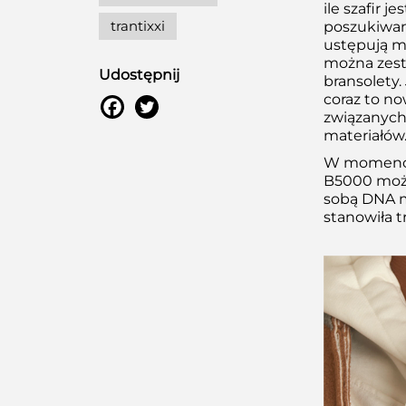
ile szafir 
trantixxi
poszukiwani
ustępują mi
można zesta
Udostępnij
bransolety.
coraz to no
związanyc
materiałów
W momencie
B5000 można
sobą DNA m
stanowiła t