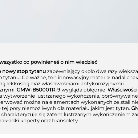
– wszystko co powinieneś o nim wiedzieć
to nowy stop tytanu
zapewniający około dwa razy większ
 tytanu. Co ważne, ten innowacyjny materiał nadal char
mą lekkością oraz właściwościami antykorozyjnymi i
cznymi.
GMW-B5000TR-9
wygląda obłędnie.
Właściwości 
na wytworzenie lustrzanego wykończenia, porównywalne
serwować można na elementach wykonanych ze stali ni
 tej pory niemożliwych dla materiału jakim jest tytan.
G
charakteryzuje się zatem lustrzanym wykończeniem z
akładki koperty oraz bransolety.