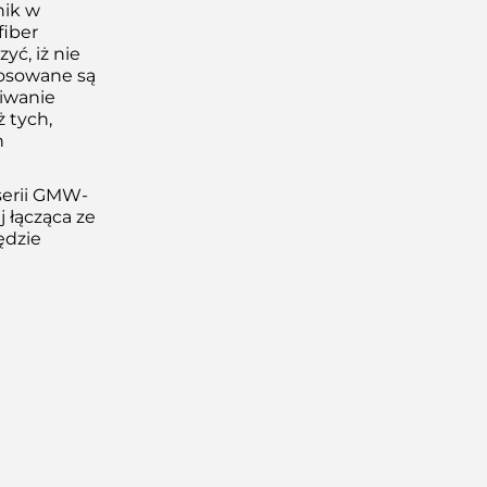
nik w
fiber
ć, iż nie
tosowane są
kiwanie
 tych,
h
serii GMW-
j łącząca ze
ędzie