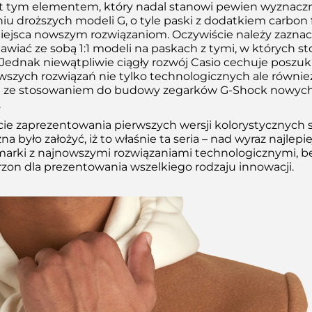
jest tym elementem, który nadal stanowi pewien wyznacz
u droższych modeli G, o tyle paski z dodatkiem carbon 
ejsca nowszym rozwiązaniom. Oczywiście należy zaznaczy
wiać ze sobą 1:1 modeli na paskach z tymi, w których s
 Jednak niewątpliwie ciągły rozwój Casio cechuje poszu
wszych rozwiązań nie tylko technologicznych ale również
h ze stosowaniem do budowy zegarków G-Shock nowyc
.
 zaprezentowania pierwszych wersji kolorystycznych 
 było założyć, iż to właśnie ta seria – nad wyraz najlepie
arki z najnowszymi rozwiązaniami technologicznymi, b
rzon dla prezentowania wszelkiego rodzaju innowacji.