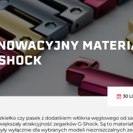
INNOWACYJNY MATERI
-SHOCK
30 L
szkiełko czy pasek z dodatkiem włókna węglowego od 
iększały atrakcyjność zegarków G-Shock. Są to materiały
yły wyłącznie dla wybranych modeli niezniszczalnych z