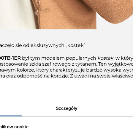
aczęło sie od eksluzywnych „kostek”
0TB-1ER
był tym modelem popularnych
kostek
, w któr
astosowanie szkła szafirowego z tytanem. Ten wyjątkowo
arawym kolorze, który charakteryzuje bardzo wysoka wyt
 oraz odporność na korozję. Z uwagi na swoje właściwoś
k chemiczny z powodzeniem wykorzystywany jest w prz
 motoryzacyjnym czy medycznym. Okazuje się, że ten jed
anowił tylko przedsmak tego, co zaprezentował producen
dsłonach GMW-B5000. Tworząc nowe propozycje Casio ni
innowacje, lecz również dotrzymuje kroku bieżącym tr
Szczegóły
ER oraz GMW-B5000TCF-2ER prezentują popularny obec
lementy kamuflażu przeplatają się z nietuzinkowym d
ch znajdziemy również szafir oraz tytan, lecz bransolety 
 plików cookie
ryto kamuflażem. Dla zrealizowania tak niebanalnych pr