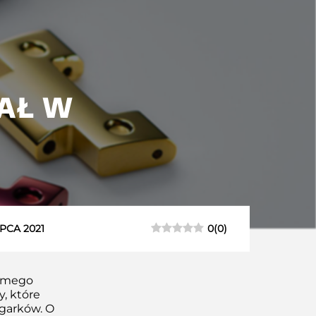
AŁ W
0
(
0
)
IPCA 2021
samego
, które
egarków. O