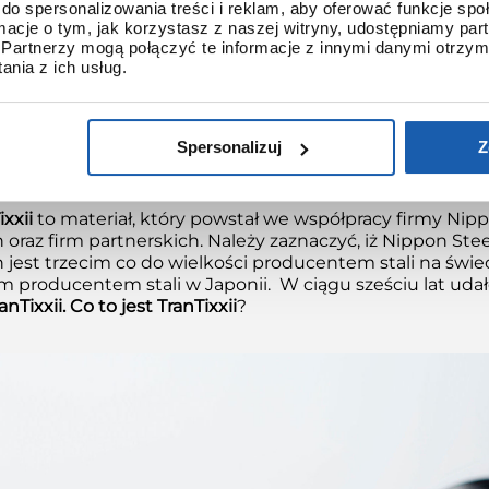
rzyło osobną linię produkcyjną, wykorzystującą nowocz
do spersonalizowania treści i reklam, aby oferować funkcje sp
ormacje o tym, jak korzystasz z naszej witryny, udostępniamy p
ę laserową, za pomocą której powstały ciekawe wzory ka
Partnerzy mogą połączyć te informacje z innymi danymi otrzym
nia z ich usług.
kostka G-SHOCK – ultra lekka, dwa razy twardsza od tyt
eżącego roku G-SHOCK zaprezentował nowy model pięć
MW-B5000TR-9
. Jest to wyjątkowy model nie tylko po
Spersonalizuj
Z
ecz również wykorzystania po raz pierwszy elementów z
t
opracowanego specjalnie dla marki G-Shock.
xxii
to materiał, który powstał we współpracy firmy Nip
 oraz firm partnerskich. Należy zaznaczyć, iż Nippon Stee
 jest trzecim co do wielkości producentem stali na świec
 producentem stali w Japonii. W ciągu sześciu lat udał
anTixxii. Co to jest
TranTixxii
?