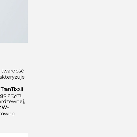
ą twardość
akteryzuje
TranTixxii
go z tym,
erdzewnej,
MW-
arówno