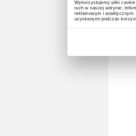
Wykorzystujemy pliki cookie 
mechanicz
ruch w naszej witrynie. Inf
G-SHOCK GM
reklamowym i analitycznym. 
uzyskanymi podczas korzysta
kolekcji k