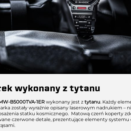
ek wykonany z tytanu
MW-B5000TVA-1ER
wykonany jest z
tytanu
. Każdy eleme
garka zostały wyraźnie opisany laserowym nadrukiem – 
osażenia statku kosmicznego. Matową czerń koperty zd
ane czerwone detale, prezentujące elementy systemu
ząsami.