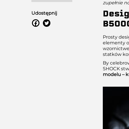
zupełnie n
Desi
Udostępnij
B500
Prosty desi
elementy od
wzornictwem
statków ko
By celebro
SHOCK stwo
modelu – ku