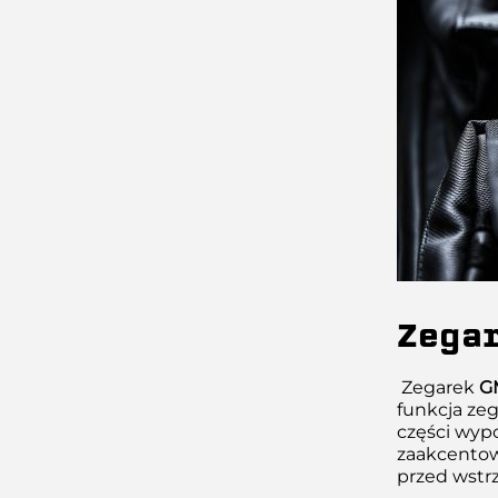
Zegar
Zegarek
G
funkcja ze
części wyp
zaakcentow
przed wstr