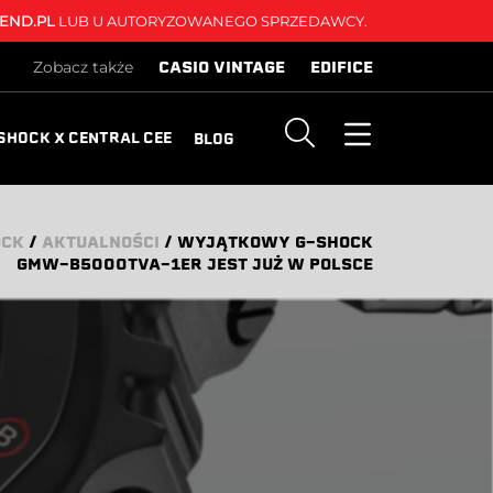
END.PL
LUB U AUTORYZOWANEGO SPRZEDAWCY.
CASIO VINTAGE
EDIFICE
Zobacz także
SHOCK X CENTRAL CEE
BLOG
OCK
/
AKTUALNOŚCI
/
WYJĄTKOWY G-SHOCK
GMW-B5000TVA-1ER JEST JUŻ W POLSCE