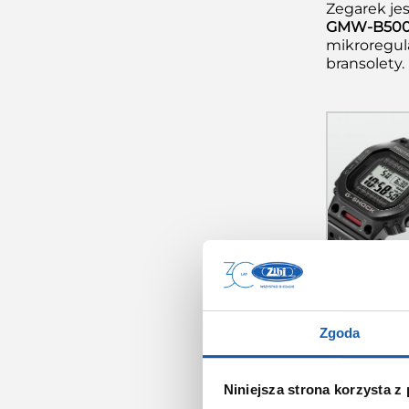
Zegarek je
GMW-B500
mikroregul
bransolety.
Func
Zgoda
System Toug
pozwala za
Niniejsza strona korzysta z
każdy w zał