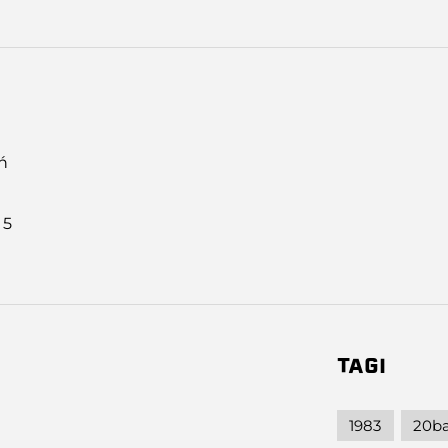
ń
:
5
TAGI
1983
20b