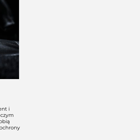
nt i
niczym
obią
 ochrony