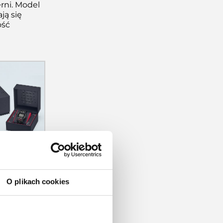
rni. Model
ją się
ość
O plikach cookies
ooth,
l, jak
 i urazy