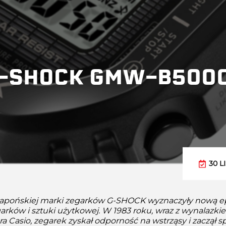
-SHOCK GMW-B5000
30 L
japońskiej marki zegarków G-SHOCK wyznaczyły nową 
arków i sztuki użytkowej. W 1983 roku, wraz z wynalazk
era Casio, zegarek zyskał odporność na wstrząsy i zaczął s