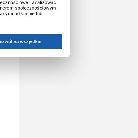
ołecznościowe i analizować
artnerom społecznościowym,
lną ozdobą
anymi od Ciebie lub
ezwól na wszystkie