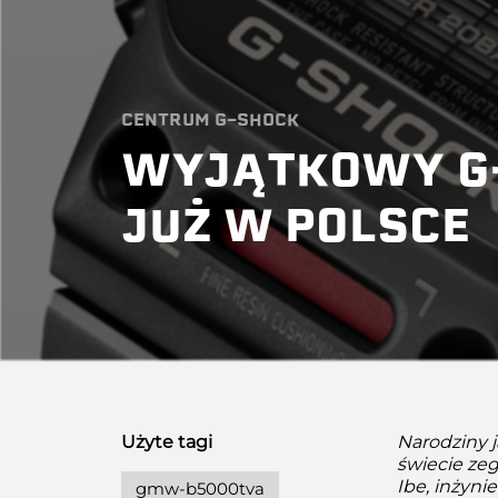
CENTRUM G-SHOCK
WYJĄTKOWY G
JUŻ W POLSCE
Użyte tagi
Narodziny 
świecie zeg
Ibe, inżyni
gmw-b5000tva