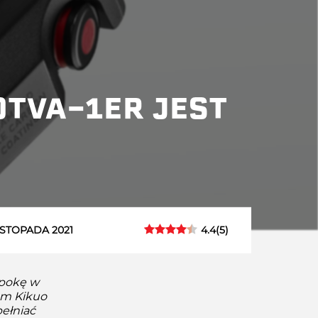
TVA-1ER JEST
4.4
(
5
)
ISTOPADA 2021
epokę w
iem Kikuo
pełniać