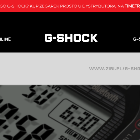
O G-SHOCK? KUP ZEGAREK PROSTO U DYSTRYBUTORA, NA
TIMETR
NLINE
G-
WWW.ZIBI.PL/G-SH