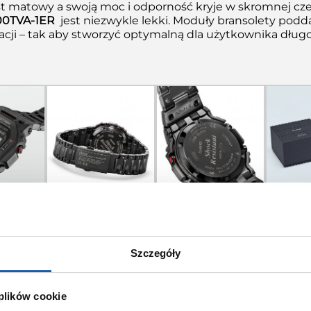
st matowy a swoją moc i odporność kryje w skromnej cze
0TVA-1ER
jest niezwykle lekki. Moduły bransolety podda
acji – tak aby stworzyć optymalną dla użytkownika dług
kjonalność GMW-B5000TVA
Szczegóły
h Solar zasila zegarek energią ze światła a moduł Bluet
rządzać funkcjami zegarka z poziomu telefonu. Ten mode
 plików cookie
odze G-SHOCK – jest wodoszczelny i odporny na wstrząsy