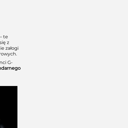
– te
się z
e załogi
rowych.
nci G-
endarnego