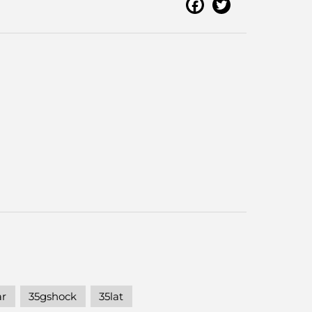
ar
35gshock
35lat