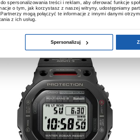
do spersonalizowania treści i reklam, aby oferować funkcje sp
ne.
ormacje o tym, jak korzystasz z naszej witryny, udostępniamy p
W-B5000TVA-1ER jest mocno limitowany. Będzie idea
Partnerzy mogą połączyć te informacje z innymi danymi otrzym
nia z ich usług.
ażdego miłośnika marki G-SHOCK
Spersonalizuj
Z