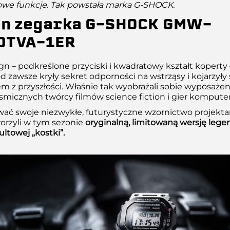
owe funkcje. Tak powstała marka G-SHOCK.
gn zegarka G-SHOCK GMW-
0TVA-1ER
gn – podkreślone przyciski i kwadratowy kształt koperty 
 zawsze kryły sekret odporności na wstrząsy i kojarzyły 
 z przyszłości. Właśnie tak wyobrażali sobie wyposażeni
smicznych twórcy filmów science fiction i gier kompute
wać swoje niezwykłe, futurystyczne wzornictwo projekta
rzyli w tym sezonie
oryginalną, limitowaną wersję leg
ltowej „kostki”.