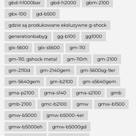
gbd-h1000bar
gbd-h2000
gbm-2100
gbx-100
gd-b500
gdzie są produkowane eksluzywne g-shock
generationbabyg
gg-b100
gg1000
glx-5600
glx-s5600
gm-110
gm-110. gshock metal
gm-110rh
gm-2100
gm-2110d
gm-2140gem
gm-5600sg-9er
gm-5640gem
gm-b2100
gm-s5640gem
gma-p2100
gma-s140
gma-s2100
gmb
gmb-2100
gmc-b2100
gmw
gmw-b1500
gmw-b5000
gmw-b5000-4er
gmw-b5000eh
gmw-b5000gd