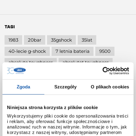
TAGI
1983
20bar
35gshock
35lat
40-lecie g-shock
7 letnia bateria
9500
absolute toughness
absolutet toughness
absolutetoughness
alpha gel
ambasador g-shock
amw-500
Zgoda
Szczegóły
O plikach cookies
analogowo-cyfrowy zegarek
anime
Niniejsza strona korzysta z plików cookie
aplikacja casio
aplikacja g-shock move
Wykorzystujemy pliki cookie do spersonalizowania treści
aplikacje g-shock
ba-110xslc-9aer
i reklam, aby oferować funkcje społecznościowe i
analizować ruch w naszej witrynie. Informacje o tym, jak
ba-110xsm -2aer
baby-g
baby-g na prezent
korzystasz z naszej witryny, udostępniamy partnerom