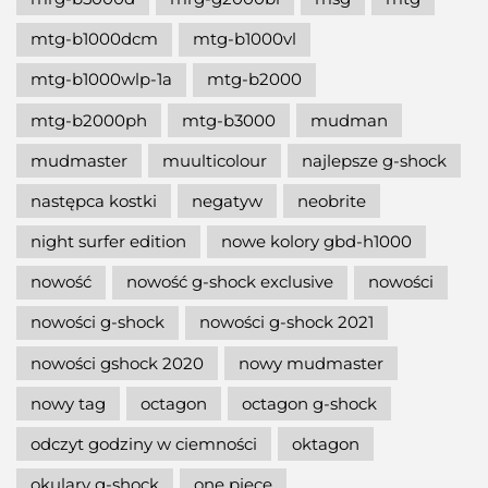
mtg-b1000dcm
mtg-b1000vl
mtg-b1000wlp-1a
mtg-b2000
mtg-b2000ph
mtg-b3000
mudman
mudmaster
muulticolour
najlepsze g-shock
następca kostki
negatyw
neobrite
night surfer edition
nowe kolory gbd-h1000
nowość
nowość g-shock exclusive
nowości
nowości g-shock
nowości g-shock 2021
nowości gshock 2020
nowy mudmaster
nowy tag
octagon
octagon g-shock
odczyt godziny w ciemności
oktagon
okulary g-shock
one piece