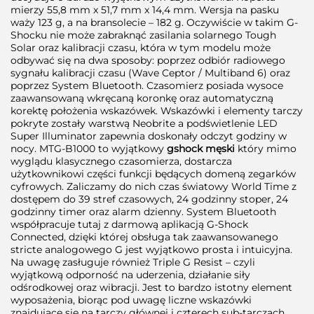
mierzy 55,8 mm x 51,7 mm x 14,4 mm. Wersja na pasku
waży 123 g, a na bransolecie – 182 g. Oczywiście w takim G-
Shocku nie może zabraknąć zasilania solarnego Tough
Solar oraz kalibracji czasu, która w tym modelu może
odbywać się na dwa sposoby: poprzez odbiór radiowego
sygnału kalibracji czasu (Wave Ceptor / Multiband 6) oraz
poprzez System Bluetooth. Czasomierz posiada wysoce
zaawansowaną wkręcaną koronkę oraz automatyczną
korektę położenia wskazówek. Wskazówki i elementy tarczy
pokryte zostały warstwą Neobrite a podświetlenie LED
Super Illuminator zapewnia doskonały odczyt godziny w
nocy. MTG-B1000 to wyjątkowy
gshock męski
który mimo
wyglądu klasycznego czasomierza, dostarcza
użytkownikowi części funkcji będących domeną zegarków
cyfrowych. Zaliczamy do nich czas światowy World Time z
dostępem do 39 stref czasowych, 24 godzinny stoper, 24
godzinny timer oraz alarm dzienny. System Bluetooth
współpracuje tutaj z darmową aplikacją G-Shock
Connected, dzięki której obsługa tak zaawansowanego
stricte analogowego G jest wyjątkowo prosta i intuicyjna.
Na uwagę zasługuje również Triple G Resist – czyli
wyjątkową odporność na uderzenia, działanie siły
odśrodkowej oraz wibracji. Jest to bardzo istotny element
wyposażenia, biorąc pod uwagę liczne wskazówki
znajdujące się na tarczy głównej i czterech sub-tarczach.