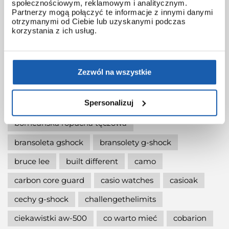
społecznościowym, reklamowym i analitycznym.
baby-g x haribo
babyg
barometr
Partnerzy mogą połączyć te informacje z innymi danymi
otrzymanymi od Ciebie lub uzyskanymi podczas
bateria gshock
baterie w g-shock
korzystania z ich usług.
baterie w zegarkach g-shock
bee
bg-169hrb
bgd-565slc-9er
bidon gshock
Zezwól na wszystkie
bilety na koncert
black friday gshock
Spersonalizuj
black week gshock
blue phoenix
bluetooth
borneańska ropucha tęczowa
bransoleta gshock
bransolety g-shock
bruce lee
built different
camo
carbon core guard
casio watches
casioak
cechy g-shock
challengethelimits
ciekawistki aw-500
co warto mieć
cobarion