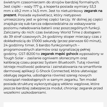
świetnym czasomierzem do strojów bardziej formalnych.
Jest ciężki – waży 177 g, a koperta posiada wymiary 53,3
mm x 49,2 mm x 14,5 mm. Jest to nietuzinkowy
zegarek na
prezent.
Posiada wyświetlacz, który nietypowo
umieszczony jest w górnej części tarczy. W dolnej jej części
znajduje się sub-tarcza odpowiedzialna za wskazywanie
poziomu naładowania baterii oraz poszczególnych funkcji.
Zaliczamy do nich: czas światowy World Time z dostępem
do 39 stref czasowych, 24 godzinny stoper mierzący czas z
dokładnością do 1/1000 sekundy (przez pierwsze 60 minut),
24 godzinny timer, 5 bardzo funkcjonalnych –
programowalnych alarmów oraz sygnalizację pełnej
godziny. GST-B200 to
zegarek męski gshock
wyposażony w
Tough Solar – zasilanie ogniwem słonecznym oraz
kalibrację czasu poprzez System Bluetooth. Tutaj również
istnieje możliwość pobrania i zainstalowania na smartfonie
darmowej aplikacji G-Shock Connected, która ułatwiając
obsługę zegarka, udostępnia również szereg nowych
rozwiązań niedostępnych w samym zegarku. Ten model
posiada strukturę wykorzystującą włókno węglowe, które
jeszcze bardziej zabezpiecza moduł, chroniąc zegarek przed
wszelkimi uszkodzeniami.