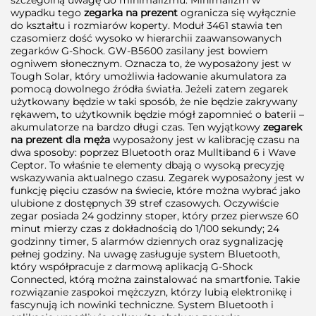
wypadku tego
zegarka na prezent
ogranicza się wyłącznie
do kształtu i rozmiarów koperty. Moduł 3461 stawia ten
czasomierz dość wysoko w hierarchii zaawansowanych
zegarków G-Shock. GW-B5600 zasilany jest bowiem
ogniwem słonecznym. Oznacza to, że wyposażony jest w
Tough Solar, który umożliwia ładowanie akumulatora za
pomocą dowolnego źródła światła. Jeżeli zatem zegarek
użytkowany będzie w taki sposób, że nie będzie zakrywany
rękawem, to użytkownik będzie mógł zapomnieć o baterii –
akumulatorze na bardzo długi czas. Ten wyjątkowy
zegarek
na prezent dla męża
wyposażony jest w kalibrację czasu na
dwa sposoby: poprzez Bluetooth oraz Mulltiband 6 i Wave
Ceptor. To właśnie te elementy dbają o wysoką precyzję
wskazywania aktualnego czasu. Zegarek wyposażony jest w
funkcję pięciu czasów na świecie, które można wybrać jako
ulubione z dostępnych 39 stref czasowych. Oczywiście
zegar posiada 24 godzinny stoper, który przez pierwsze 60
minut mierzy czas z dokładnością do 1/100 sekundy; 24
godzinny timer, 5 alarmów dziennych oraz sygnalizację
pełnej godziny. Na uwagę zasługuje system Bluetooth,
który współpracuje z darmową aplikacją G-Shock
Connected, którą można zainstalować na smartfonie. Takie
rozwiązanie zaspokoi mężczyzn, którzy lubią elektronikę i
fascynują ich nowinki techniczne. System Bluetooth i