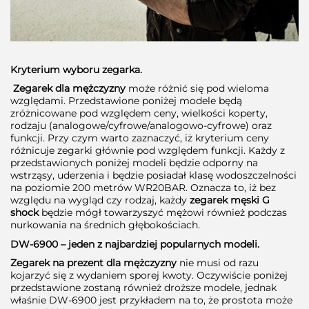
Kryterium wyboru zegarka.
Zegarek dla mężczyzny
może różnić się pod wieloma
względami. Przedstawione poniżej modele będą
zróżnicowane pod względem ceny, wielkości koperty,
rodzaju (analogowe/cyfrowe/analogowo-cyfrowe) oraz
funkcji. Przy czym warto zaznaczyć, iż kryterium ceny
różnicuje zegarki głównie pod względem funkcji. Każdy z
przedstawionych poniżej modeli będzie odporny na
wstrząsy, uderzenia i będzie posiadał klasę wodoszczelności
na poziomie 200 metrów WR20BAR. Oznacza to, iż bez
względu na wygląd czy rodzaj, każdy
zegarek męski G
shock
będzie mógł towarzyszyć mężowi również podczas
nurkowania na średnich głębokościach.
DW-6900 – jeden z najbardziej popularnych modeli.
Zegarek na prezent dla mężczyzny
nie musi od razu
kojarzyć się z wydaniem sporej kwoty. Oczywiście poniżej
przedstawione zostaną również droższe modele, jednak
właśnie DW-6900 jest przykładem na to, że prostota może