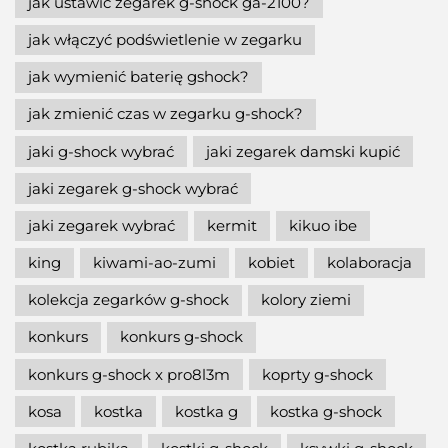
jak ustawić zegarek g-shock ga-2100?
jak włączyć podświetlenie w zegarku
jak wymienić baterię gshock?
jak zmienić czas w zegarku g-shock?
jaki g-shock wybrać
jaki zegarek damski kupić
jaki zegarek g-shock wybrać
jaki zegarek wybrać
kermit
kikuo ibe
king
kiwami-ao-zumi
kobiet
kolaboracja
kolekcja zegarków g-shock
kolory ziemi
konkurs
konkurs g-shock
konkurs g-shock x pro8l3m
koprty g-shock
kosa
kostka
kostka g
kostka g-shock