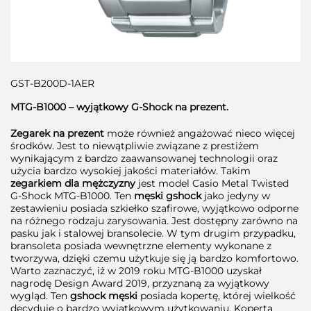
GST-B200D-1AER
MTG-B1000 – wyjątkowy G-Shock na prezent.
Zegarek na prezent
może również angażować nieco więcej
środków. Jest to niewątpliwie związane z prestiżem
wynikającym z bardzo zaawansowanej technologii oraz
użycia bardzo wysokiej jakości materiałów. Takim
zegarkiem dla mężczyzny
jest model Casio Metal Twisted
G-Shock MTG-B1000. Ten
męski gshock
jako jedyny w
zestawieniu posiada szkiełko szafirowe, wyjątkowo odporne
na różnego rodzaju zarysowania. Jest dostępny zarówno na
pasku jak i stalowej bransolecie. W tym drugim przypadku,
bransoleta posiada wewnętrzne elementy wykonane z
tworzywa, dzięki czemu użytkuje się ją bardzo komfortowo.
Warto zaznaczyć, iż w 2019 roku MTG-B1000 uzyskał
nagrodę Design Award 2019, przyznaną za wyjątkowy
wygląd. Ten
gshock męski
posiada kopertę, której wielkość
decyduje o bardzo wyjątkowym użytkowaniu. Koperta