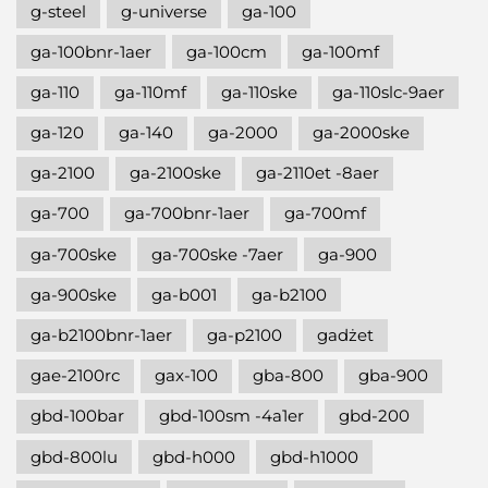
g-steel
g-universe
ga-100
ga-100bnr-1aer
ga-100cm
ga-100mf
ga-110
ga-110mf
ga-110ske
ga-110slc-9aer
ga-120
ga-140
ga-2000
ga-2000ske
ga-2100
ga-2100ske
ga-2110et -8aer
ga-700
ga-700bnr-1aer
ga-700mf
ga-700ske
ga-700ske -7aer
ga-900
ga-900ske
ga-b001
ga-b2100
ga-b2100bnr-1aer
ga-p2100
gadżet
gae-2100rc
gax-100
gba-800
gba-900
gbd-100bar
gbd-100sm -4a1er
gbd-200
gbd-800lu
gbd-h000
gbd-h1000