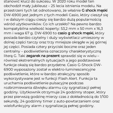
stanowić klucz do sukcesu. W 2020 roku model ten
obchodził mały jubileusz – 25 lecia istnienia modelu. Na
przestrzeni tych lat odnotowano, że właśnie
G shock męski
DW-6900 jest jednym z tych modeli Casio, który cieszył się
i w dalszym ciągu cieszy się bardzo dużą popularnością
wśród użytkowników. Co ich urzekło? Na pewno bardzo
kompatybilna wielkość koperty: 53,2 mm x 50 mm x 16,3
mm i waga 67 g. DW-6900 to
casio g shock męski,
który
posiada bardzo czytelny i duży wyświetlacz umieszony w
dolnej części tarczy oraz trzy mniejsze okrągłe w jej górnej
jej części. Posiada cztery przyciski boczne oraz jeden
centralny – podświetlenia oznaczony charakterystyczną
literą G. Taki
zegarek na prezent
sprawdzi się w wielu –
również ekstremalnych sytuacjach a jego podstawowe
funkcje okażą się bardzo przydatne. Casio G-Shock DW-
6900 wyposażony został w elektro-luminescencyjne
podświetlenie, które w bardzo atrakcyjny sposób
wykorzystywane jest w funkcji Flash Alert. Funkcja ta
uruchamia podświetlenie pulsacyjne podczas
rozbrzmiewania dźwięku alarmu czy sygnalizacji pełnej
godziny. Użytkownik otrzymuje 24 godzinny stoper, który
przez pierwszą godzinę mierzy czas z dokładnością do 1/100
sekundy, 24 godzinny timer z auto-powtarzaniem oraz
wielofunkcyjny alarm z sygnalizacją pełnej godziny.