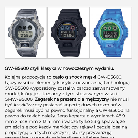
GW-B5600 czyli klasyka w nowoczesnym wydaniu.
Kolejna propozycja to
casio g shock męski
GW-B5600.
Łączy w sobie elementy klasyki z nowoczesną technologią.
GW-B5600 wyposażony został w bardzo zaawansowany
moduł, który jest tożsamy z tym stosowanym w serii
GMW-B5000.
Zegarek na prezent dla mężczyzny
nie musi
być
krzykliwy
czy posiadać kopertę dużych rozmiarów.
Zegarek musi być na pewno funkcjonalny a GW-B5600 na
pewno do takich należy. Jego koperta o wymiarach 48,9
mm x 42,8 mm x 13,4 mm i wadze tylko 53 g sprawia, że
zmieści się pod każdy mankiet czy rękaw i będzie idealną
propozycją dla tych mężczyzn, którzy przywiązują
szczególną uwagę do minimalizmu. Minimalizm w