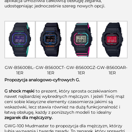
aplikacja umożliwia całkowitą obsługę zegarka,
udostępniając jednocześnie
szereg nowych opcji.
GW-B5600BL-
GW-B5600CT-
GW-B5600GZ-
GW-B5600AR-
1ER
1ER
1ER
1ER
Propozycja analogowo-cyfrowych G.
G shock męski
to prezent, który sprosta oczekiwaniom
nawet najbardziej wybrednych mężczyzn. I jeżeli Twój mąż
ceni sobie klasyczne elementy czasomierza jakimi są
wskazówki, lecz stawia również na dużą funkcjonalność i
łatwą obsługę, każdy z poniższych modeli to idealny
zegarek dla mężczyzny.
GWG-100 Mudmaster to propozycja dla mężczyzn, którzy
lubią wyzwania i twarde zasady. To zegarek, który sprawdzi