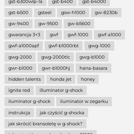
gst-b300wlp-1a
gst-b400
gst-b4000
gst-b500
gsteel
gsw-h1000
gw-8230b
gw-9400
gw-9500
gw-b5600
gwarancja 3+3
gwf
gwf-1000
gwf-a1000
gwf-a1000apf
gwf-b1000rbt
gwg-1000
gwg-2000
gwg-2000tlc
gwg-b1000
gwr-b1000
gwr-b1000hj
hana-basara
hidden talents
honda jet
honey
ignite red
illuminator g-shock
iluminator g-shock
iluminator w zegarku
instrukcja
jak czyścić g-shocka
jak skrócić bransoletę w g-shock?