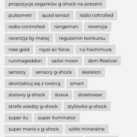
propozycje zegarków g-shock na prezent
pulsometr
quad sensor
radio coltrolled
radio-controlled
rangeman
recenzja
recenzja by matej
regulamin konkursu
rose gold
royal air force
rui hachimura
runmageddon
sailor moon
sbm ffestival
sensory
sensory g-shock
skeleton
skontaktuj się z twórcą
smart
stalowy g-shock
strava
streetwear
strefa wiedzy g-shock
stylówka g-shock
super ilu
super iluminator
super mario x g-shock
szkło mineralne