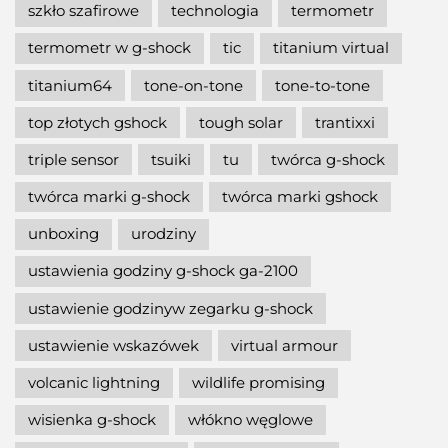
szkło szafirowe
technologia
termometr
termometr w g-shock
tic
titanium virtual
titanium64
tone-on-tone
tone-to-tone
top złotych gshock
tough solar
trantixxi
triple sensor
tsuiki
tu
twórca g-shock
twórca marki g-shock
twórca marki gshock
unboxing
urodziny
ustawienia godziny g-shock ga-2100
ustawienie godzinyw zegarku g-shock
ustawienie wskazówek
virtual armour
volcanic lightning
wildlife promising
wisienka g-shock
włókno węglowe