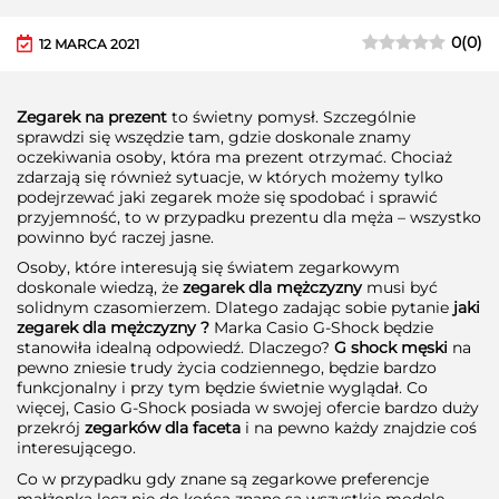
0
(
0
)
12 MARCA 2021
Zegarek na prezent
to świetny pomysł. Szczególnie
sprawdzi się wszędzie tam, gdzie doskonale znamy
oczekiwania osoby, która ma prezent otrzymać. Chociaż
zdarzają się również sytuacje, w których możemy tylko
podejrzewać jaki zegarek może się spodobać i sprawić
przyjemność, to w przypadku prezentu dla męża – wszystko
powinno być raczej jasne.
Osoby, które interesują się światem zegarkowym
doskonale wiedzą, że
zegarek dla mężczyzny
musi być
solidnym czasomierzem. Dlatego zadając sobie pytanie
jaki
zegarek dla mężczyzny ?
Marka Casio G-Shock będzie
stanowiła idealną odpowiedź. Dlaczego?
G shock męski
na
pewno zniesie trudy życia codziennego, będzie bardzo
funkcjonalny i przy tym będzie świetnie wyglądał. Co
więcej, Casio G-Shock posiada w swojej ofercie bardzo duży
przekrój
zegarków dla faceta
i na pewno każdy znajdzie coś
interesującego.
Co w przypadku gdy znane są zegarkowe preferencje
małżonka lecz nie do końca znane są wszystkie modele