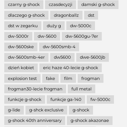
czarny g-shock
czasdecyzji
damski g-shock
dlaczego g-shock
dragonballz
dst
dst w zegarku
duży g
dw-5000c
dw-5000r
dw-5600
dw-5600gu-7er
dw-5600ske
dw-5600smb-4
dw-5600smb-4er
dw5600
dwe-5600jb
dzień kobiet
eric haze 40-lecie g-shock
explosion test
fake
film
frogman
frogman30-lecie frogman
full metal
funkcje g-shock
funkcje ga-140
fw-5000c
g-lide
g-shck exclusive
g-shock
g-shock 40th anniversary
g-shock akazonae