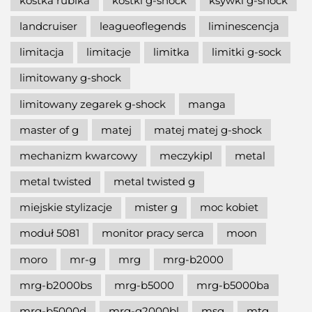
kostka rubika
kostki g-shock
ksywki g-shock
landcruiser
leagueoflegends
liminescencja
limitacja
limitacje
limitka
limitki g-sock
limitowany g-shock
limitowany zegarek g-shock
manga
master of g
matej
matej matej g-shock
mechanizm kwarcowy
meczykipl
metal
metal twisted
metal twisted g
miejskie stylizacje
mister g
moc kobiet
moduł 5081
monitor pracy serca
moon
moro
mr-g
mrg
mrg-b2000
mrg-b2000bs
mrg-b5000
mrg-b5000ba
mrg-b5000d
mrg-g2000bl
msg
mtg