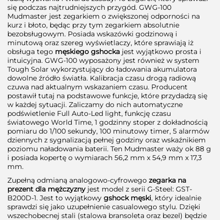
się podczas najtrudniejszych przygód. GWG-100
Mudmaster jest zegarkiem o zwiększonej odporności na
kurz i błoto, będąc przy tym zegarkiem absolutnie
bezobsługowym. Posiada wskazówki godzinową i
minutową oraz szereg wyświetlaczy, które sprawiają iż
obsługa tego
męskiego gshocka
jest wyjątkowo prosta i
intuicyjna. GWG-100 wyposażony jest również w system
Tough Solar wykorzystujący do ładowania akumulatora
dowolne źródło światła. Kalibracja czasu drogą radiową
czuwa nad aktualnym wskazaniem czasu. Producent
postawił tutaj na podstawowe funkcje, które przydadzą się
w każdej sytuacji. Zaliczamy do nich automatyczne
podświetlenie Full Auto-Led light, funkcję czasu
światowego World Time, 1 godzinny stoper z dokładnością
pomiaru do 1/100 sekundy, 100 minutowy timer, 5 alarmów
dziennych z sygnalizacją pełnej godziny oraz wskaźnikiem
poziomu naładowania baterii. Ten Mudmaster waży ok 88 g
i posiada kopertę o wymiarach 56,2 mm x 54,9 mm x 17,3
mm.
Zupełną odmianą analogowo-cyfrowego
zegarka na
prezent dla mężczyzny
jest model z serii G-Steel: GST-
B200D-1. Jest to wyjątkowy
gshock męski
, który idealnie
sprawdzi się jako uzupełnienie casualowego stylu. Dzięki
wszechobecnej stali (stalowa bransoleta oraz bezel) będzie