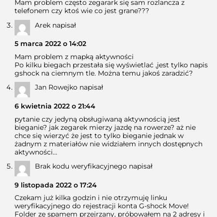
Mam problem często zegarark się sam rozlancza z
telefonem czy ktoś wie co jest grane???
Arek
napisał
5 marca 2022 o 14:02
Mam problem z mapką aktywności
Po kilku biegach przestała się wyświetlać ,jest tylko napis
gshock na ciemnym tle. Można temu jakoś zaradzić?
Jan Rowejko
napisał
6 kwietnia 2022 o 21:44
pytanie czy jedyną obsługiwaną aktywnością jest
bieganie? jak zegarek mierzy jazdę na rowerze? aż nie
chce się wierzyć że jest to tylko bieganie jednak w
żadnym z materiałów nie widziałem innych dostępnych
aktywności…
Brak kodu weryfikacyjnego
napisał
9 listopada 2022 o 17:24
Czekam już kilka godzin i nie otrzymuję linku
weryfikacyjnego do rejestracji konta G-shock Move!
Folder ze spamem przejrzany, próbowałem na 2 adresy i