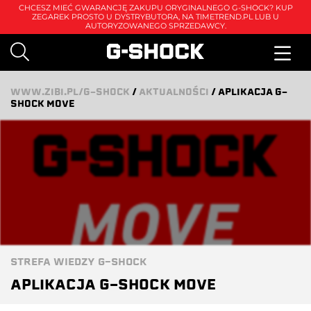
CHCESZ MIEĆ GWARANCJĘ ZAKUPU ORYGINALNEGO G-SHOCK? KUP
ZEGAREK PROSTO U DYSTRYBUTORA, NA
TIMETREND.PL
LUB U
AUTORYZOWANEGO SPRZEDAWCY.
WWW.ZIBI.PL/G-SHOCK
/
AKTUALNOŚCI
/
APLIKACJA G-
SHOCK MOVE
STREFA WIEDZY G-SHOCK
APLIKACJA G-SHOCK MOVE