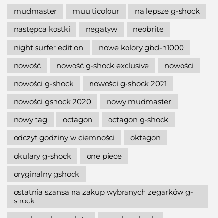
mudmaster
muulticolour
najlepsze g-shock
następca kostki
negatyw
neobrite
night surfer edition
nowe kolory gbd-h1000
nowość
nowość g-shock exclusive
nowości
nowości g-shock
nowości g-shock 2021
nowości gshock 2020
nowy mudmaster
nowy tag
octagon
octagon g-shock
odczyt godziny w ciemności
oktagon
okulary g-shock
one piece
oryginalny gshock
ostatnia szansa na zakup wybranych zegarków g-
shock