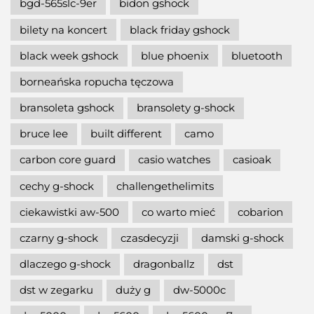
bgd-565slc-9er
bidon gshock
bilety na koncert
black friday gshock
black week gshock
blue phoenix
bluetooth
borneańska ropucha tęczowa
bransoleta gshock
bransolety g-shock
bruce lee
built different
camo
carbon core guard
casio watches
casioak
cechy g-shock
challengethelimits
ciekawistki aw-500
co warto mieć
cobarion
czarny g-shock
czasdecyzji
damski g-shock
dlaczego g-shock
dragonballz
dst
dst w zegarku
duży g
dw-5000c