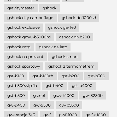
gravitymaster
gshock
gshock city camouflage
gshock do 1000 zł
gshock exclusive
gshock ga-140
gshock gmw-b5000rd
gshock gr-b200
gshock mtg
gshock na lato
gshock na prezent
gshock smart
gshock sportowy
gshock z termometrem
gst-b100
gst-b100rh
gst-b200
gst-b300
gst-b300wlp-1a
gst-b400
gst-b4000
gst-b500
gsteel
gsw-h1000
gw-8230b
gw-9400
gw-9500
gw-b5600
gwarancja 3+3
gwf
gwf-1000
gwf-a1000