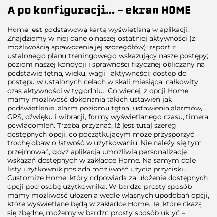
A po konfiguracji… – ekran HOME
Home jest podstawową kartą wyświetlaną w aplikacji.
Znajdziemy w niej dane o naszej ostatniej aktywności (z
możliwością sprawdzenia jej szczegółów); raport z
ustalonego planu treningowego wskazujący nasze postępy;
poziom naszej kondycji i sprawności fizycznej obliczany na
podstawie tętna, wieku, wagi i aktywności; dostęp do
postępu w ustalonych celach w skali miesiąca; całkowity
czas aktywności w tygodniu. Co więcej, z opcji Home
mamy możliwość dokonania takich ustawień jak
podświetlenie, alarm poziomu tętna, ustawienia alarmów,
GPS, dźwięku i wibracji, formy wyświetlanego czasu, timera,
powiadomień. Trzeba przyznać, iż jest tutaj szereg
dostępnych opcji, co początkującym może przysporzyć
trochę obaw o łatwość w użytkowaniu. Nie należy się tym
przejmować, gdyż aplikacja umożliwia personalizację
wskazań dostępnych w zakładce Home. Na samym dole
listy użytkownik posiada możliwość użycia przycisku
Customize Home, który odpowiada za ułożenie dostępnych
opcji pod osobę użytkownika. W bardzo prosty sposób
mamy możliwość ułożenia wedle własnych upodobań opcji,
które wyświetlane będą w zakładce Home. Te, które okażą
się zbędne, możemy w bardzo prosty sposób ukryć –