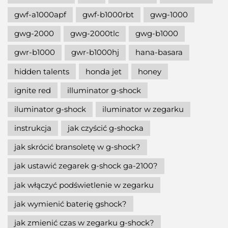
gwf-a1000apf
gwf-b1000rbt
gwg-1000
gwg-2000
gwg-2000tlc
gwg-b1000
gwr-b1000
gwr-b1000hj
hana-basara
hidden talents
honda jet
honey
ignite red
illuminator g-shock
iluminator g-shock
iluminator w zegarku
instrukcja
jak czyścić g-shocka
jak skrócić bransoletę w g-shock?
jak ustawić zegarek g-shock ga-2100?
jak włączyć podświetlenie w zegarku
jak wymienić baterię gshock?
jak zmienić czas w zegarku g-shock?