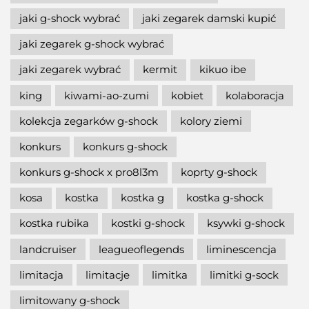
jaki g-shock wybrać
jaki zegarek damski kupić
jaki zegarek g-shock wybrać
jaki zegarek wybrać
kermit
kikuo ibe
king
kiwami-ao-zumi
kobiet
kolaboracja
kolekcja zegarków g-shock
kolory ziemi
konkurs
konkurs g-shock
konkurs g-shock x pro8l3m
koprty g-shock
kosa
kostka
kostka g
kostka g-shock
kostka rubika
kostki g-shock
ksywki g-shock
landcruiser
leagueoflegends
liminescencja
limitacja
limitacje
limitka
limitki g-sock
limitowany g-shock