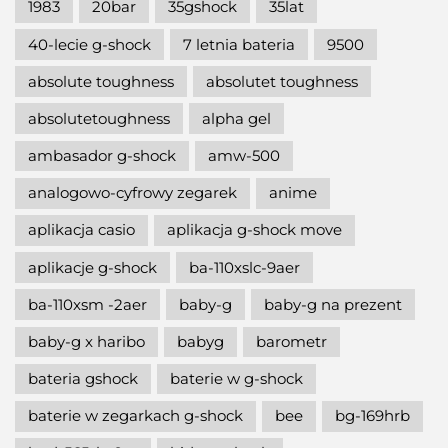
1983
20bar
35gshock
35lat
40-lecie g-shock
7 letnia bateria
9500
absolute toughness
absolutet toughness
absolutetoughness
alpha gel
ambasador g-shock
amw-500
analogowo-cyfrowy zegarek
anime
aplikacja casio
aplikacja g-shock move
aplikacje g-shock
ba-110xslc-9aer
ba-110xsm -2aer
baby-g
baby-g na prezent
baby-g x haribo
babyg
barometr
bateria gshock
baterie w g-shock
baterie w zegarkach g-shock
bee
bg-169hrb