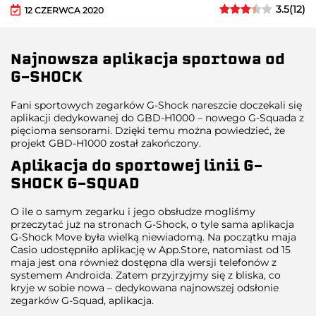
3.5
(
12
)
12 CZERWCA 2020
Najnowsza aplikacja sportowa od
G-SHOCK
Fani sportowych zegarków G-Shock nareszcie doczekali się
aplikacji dedykowanej do GBD-H1000 – nowego G-Squada z
pięcioma sensorami. Dzięki temu można powiedzieć, że
projekt GBD-H1000 został zakończony.
Aplikacja do sportowej linii G-
SHOCK G-SQUAD
O ile o samym zegarku i jego obsłudze mogliśmy
przeczytać już na stronach G-Shock, o tyle sama aplikacja
G-Shock Move była wielką niewiadomą. Na początku maja
Casio udostępniło aplikację w App.Store, natomiast od 15
maja jest ona również dostępna dla wersji telefonów z
systemem Androida. Zatem przyjrzyjmy się z bliska, co
kryje w sobie nowa – dedykowana najnowszej odsłonie
zegarków G-Squad, aplikacja.