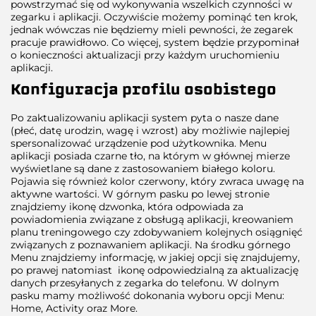
powstrzymać się od wykonywania wszelkich czynności w
zegarku i aplikacji. Oczywiście możemy pominąć ten krok,
jednak wówczas nie będziemy mieli pewności, że zegarek
pracuje prawidłowo. Co więcej, system będzie przypominał
o konieczności aktualizacji przy każdym uruchomieniu
aplikacji.
Konfiguracja profilu osobistego
Po zaktualizowaniu aplikacji system pyta o nasze dane
(płeć, datę urodzin, wagę i wzrost) aby możliwie najlepiej
spersonalizować urządzenie pod użytkownika. Menu
aplikacji posiada czarne tło, na którym w głównej mierze
wyświetlane są dane z zastosowaniem białego koloru.
Pojawia się również kolor czerwony, który zwraca uwagę na
aktywne wartości. W górnym pasku po lewej stronie
znajdziemy ikonę dzwonka, która odpowiada za
powiadomienia związane z obsługą aplikacji, kreowaniem
planu treningowego czy zdobywaniem kolejnych osiągnięć
związanych z poznawaniem aplikacji. Na środku górnego
Menu znajdziemy informację, w jakiej opcji się znajdujemy,
po prawej natomiast ikonę odpowiedzialną za aktualizację
danych przesyłanych z zegarka do telefonu. W dolnym
pasku mamy możliwość dokonania wyboru opcji Menu:
Home, Activity oraz More.