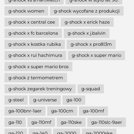
g-shock women
g-shock wycofane z produkcji
g-shock x central cee
g-shock x erick haze
g-shock x fc barcelona
g-shock x j.balvin
g-shock x kostka rubika
g-shock x pro8l3m
g-shock x rui hachimura
g-shock x super mario
g-shock x super mario bros
g-shock z termometrem
g-shock zegarek treningowy
g-squad
g-steel
g-universe
ga-100
ga-100bnr-1aer
ga-100cm
ga-100mf
ga-110
ga-110mf
ga-110ske
ga-110slc-9aer
ga-120
ga-140
ga-2000
ga-2000ske