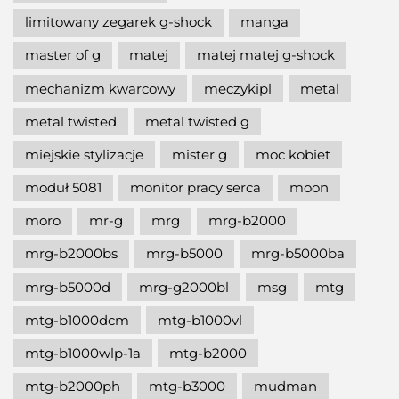
limitowany zegarek g-shock
manga
master of g
matej
matej matej g-shock
mechanizm kwarcowy
meczykipl
metal
metal twisted
metal twisted g
miejskie stylizacje
mister g
moc kobiet
moduł 5081
monitor pracy serca
moon
moro
mr-g
mrg
mrg-b2000
mrg-b2000bs
mrg-b5000
mrg-b5000ba
mrg-b5000d
mrg-g2000bl
msg
mtg
mtg-b1000dcm
mtg-b1000vl
mtg-b1000wlp-1a
mtg-b2000
mtg-b2000ph
mtg-b3000
mudman