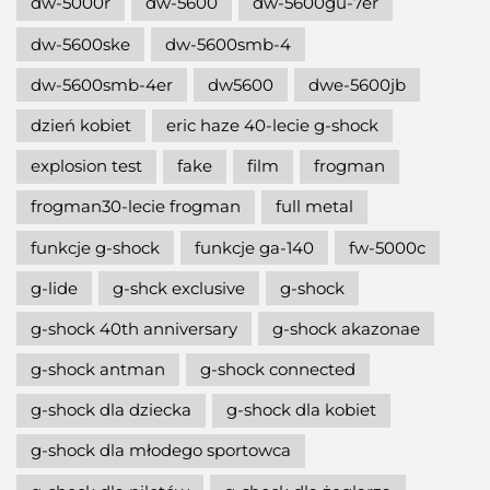
dw-5000r
dw-5600
dw-5600gu-7er
dw-5600ske
dw-5600smb-4
dw-5600smb-4er
dw5600
dwe-5600jb
dzień kobiet
eric haze 40-lecie g-shock
explosion test
fake
film
frogman
frogman30-lecie frogman
full metal
funkcje g-shock
funkcje ga-140
fw-5000c
g-lide
g-shck exclusive
g-shock
g-shock 40th anniversary
g-shock akazonae
g-shock antman
g-shock connected
g-shock dla dziecka
g-shock dla kobiet
g-shock dla młodego sportowca