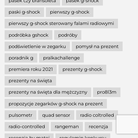
pasek czy bransoleta
pasek g-shock
paski g-shock
pierwszy g-shock
pierwszy g-shock sterowany falami radiowymi
podróbka gshock
podróby
podświetlenie w zegarku
pomysł na prezent
poradnik g
pralkachallenge
premiera roku 2021
prezenty g-shock
prezenty na święta
prezenty na święta dla mężczyzny
pro8l3m
propozycje zegarków g-shock na prezent
pulsometr
quad sensor
radio coltrolled
radio-controlled
rangeman
recenzja
recenzja by matej
regulamin konkursu