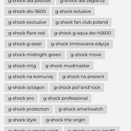
g-shock dla pilotów
g-shock dla żeglarza
g-shock dw-5600
g-shock eclusive
g-shock exclusive
g-shock fan club poland
g-shock flare red
g-shock g-squa dw-h5600
g-shock g-steel
g-shock limitowana edycja
g-shock midnight green
g-shock move
g-shock mtg
g-shock mudmaster
g-shock na komunię
g-shock na prezent
g-shock octagon
g-shock pol"and"rock
g-shock pro
g-shock professional
g-shock protection
g-shock smartwatch
g-shock style
g-shock the origin
g-shock vs smartwatch
g-shock w stylu lat 90.