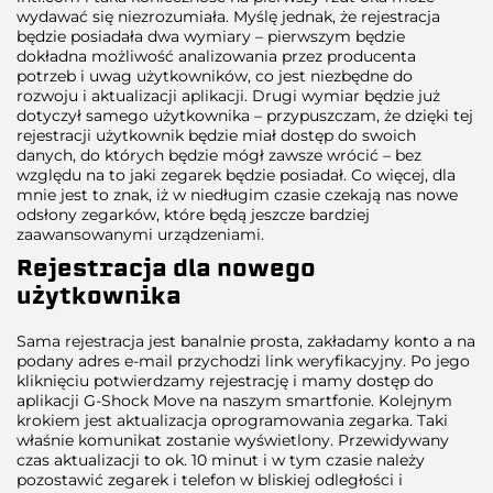
wydawać się niezrozumiała. Myślę jednak, że rejestracja
będzie posiadała dwa wymiary – pierwszym będzie
dokładna możliwość analizowania przez producenta
potrzeb i uwag użytkowników, co jest niezbędne do
rozwoju i aktualizacji aplikacji. Drugi wymiar będzie już
dotyczył samego użytkownika – przypuszczam, że dzięki tej
rejestracji użytkownik będzie miał dostęp do swoich
danych, do których będzie mógł zawsze wrócić – bez
względu na to jaki zegarek będzie posiadał. Co więcej, dla
mnie jest to znak, iż w niedługim czasie czekają nas nowe
odsłony zegarków, które będą jeszcze bardziej
zaawansowanymi urządzeniami.
Rejestracja dla nowego
użytkownika
Sama rejestracja jest banalnie prosta, zakładamy konto a na
podany adres e-mail przychodzi link weryfikacyjny. Po jego
kliknięciu potwierdzamy rejestrację i mamy dostęp do
aplikacji G-Shock Move na naszym smartfonie. Kolejnym
krokiem jest aktualizacja oprogramowania zegarka. Taki
właśnie komunikat zostanie wyświetlony. Przewidywany
czas aktualizacji to ok. 10 minut i w tym czasie należy
pozostawić zegarek i telefon w bliskiej odległości i