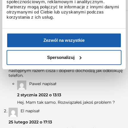
społecznościowym, reklamowym i analitycznym.
Partnerzy mogą połączyć te informacje z innymi danymi
otrzymanymi od Ciebie lub uzyskanymi podczas
korzystania z ich usług.
KOMENTARZE
Endiboyka
napisał
Zezwól na wszystkie
16 września 2021 o 10:15
Mam problem aplikacja sama mi nalicza kosmiczne
spalanie kalorii… Podejrzewam że to apka a nie gshock
Spersonalizuj
Gbd H1000. Czy ktoś miał podobny problem? I z
powiadomieniami też nie jest świetnie, raz dobrze a za
następnym razem cisza i dopiero dochodzą jak odblokuję
telefon.
Pawel
napisał
2 stycznia 2022 o 13:13
Hej. Mam tak samo. Rozwiązałeś jakoś problem ?
El
napisał
25 lutego 2022 o 17:13