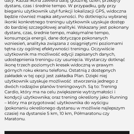
daty. Każda ikona zawiera datę, godzinę, dzień, przebyty
dystans, czas i średnie tempo. W przypadku, gdy przy
bieganiu użytkownik użył funkcji lokalizacji GPS, widoczna
będzie również mapka aktywności. Po dotknięciu wybranej
ikonki konkretnego treningu użytkownik uzyskuje dostęp
do bardziej szczegółowej analityki. Wskazany jest pokonany
dystans, czas, średnie tempo, maksymalne tempo,
konsumpcja energii, dane dotyczące pokonanych
wzniesień, analityka związana z osiągniętymi poziomami
tętna czy ogólnej efektywności treningu. Oczywiście
użytkownik ma możliwość edycji zapisanych danych,
udostępnienia treningu czy usunięcia. Wystarczy dotknąć
ikonę trzech poziomych kresek widoczną w prawym
górnych roku ekranu telefonu. Ostatnią z dostępnych
zakładek w tej opcji jest zakładka Plan. Dzięki niej
użytkownik uzyskuje możliwość stworzenia jednego z
dwóch rodzajów planów treningowych. Są to: Trening
Cardio, który ma na celu zwiększenie wytrzymałości i
kondycji użytkownika; oraz trening określony jako Running
– który ma przygotować użytkownika do wyścigu
(pokonaniu określonego dystansu w możliwie najlepszym
czasie) na dystansie 5 km, 10 km, Półmaratonu czy
Maratonu.