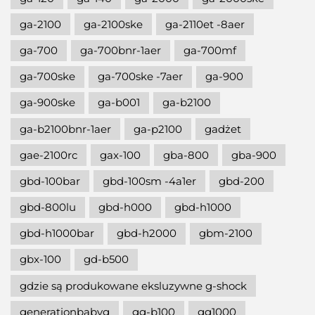
ga-2100
ga-2100ske
ga-2110et -8aer
ga-700
ga-700bnr-1aer
ga-700mf
ga-700ske
ga-700ske -7aer
ga-900
ga-900ske
ga-b001
ga-b2100
ga-b2100bnr-1aer
ga-p2100
gadżet
gae-2100rc
gax-100
gba-800
gba-900
gbd-100bar
gbd-100sm -4a1er
gbd-200
gbd-800lu
gbd-h000
gbd-h1000
gbd-h1000bar
gbd-h2000
gbm-2100
gbx-100
gd-b500
gdzie są produkowane eksluzywne g-shock
generationbabyg
gg-b100
gg1000