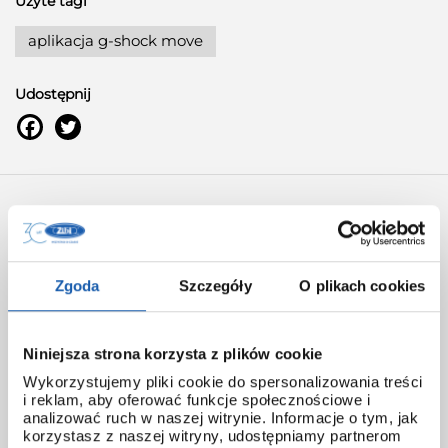
Użyte tagi
aplikacja g-shock move
Udostępnij
AUTOREM ARTYKUŁU JEST:
Matej Matej -prawdziwy fan i znawca
zegarków G-SHOCK, autor kanału
Matej Matej G-SHOCK na Youtube
Zgoda
Szczegóły
O plikach cookies
JAK OCENIASZ TEN ARTYKUŁ?
Niniejsza strona korzysta z plików cookie
Wybierz odpowiednią ilość gwiazdek i oceń
Wykorzystujemy pliki cookie do spersonalizowania treści
i reklam, aby oferować funkcje społecznościowe i
analizować ruch w naszej witrynie. Informacje o tym, jak
Średnia ocen
3.5
/ 5. Ilość wszystkich ocen:
12
korzystasz z naszej witryny, udostępniamy partnerom